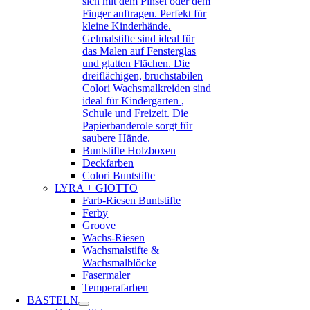
sich mit dem Pinsel oder dem
Finger auftragen. Perfekt für
kleine Kinderhände.
Gelmalstifte sind ideal für
das Malen auf Fensterglas
und glatten Flächen. Die
dreiflächigen, bruchstabilen
Colori Wachsmalkreiden sind
ideal für Kindergarten ,
Schule und Freizeit. Die
Papierbanderole sorgt für
saubere Hände.
Buntstifte Holzboxen
Deckfarben
Colori Buntstifte
LYRA + GIOTTO
Farb-Riesen Buntstifte
Ferby
Groove
Wachs-Riesen
Wachsmalstifte &
Wachsmalblöcke
Fasermaler
Temperafarben
BASTELN