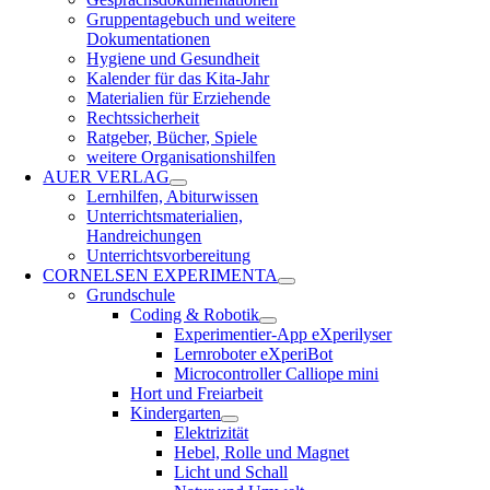
Gruppentagebuch und weitere
Dokumentationen
Hygiene und Gesundheit
Kalender für das Kita-Jahr
Materialien für Erziehende
Rechtssicherheit
Ratgeber, Bücher, Spiele
weitere Organisationshilfen
AUER VERLAG
Lernhilfen, Abiturwissen
Unterrichtsmaterialien,
Handreichungen
Unterrichtsvorbereitung
CORNELSEN EXPERIMENTA
Grundschule
Coding & Robotik
Experimentier-App eXperilyser
Lernroboter eXperiBot
Microcontroller Calliope mini
Hort und Freiarbeit
Kindergarten
Elektrizität
Hebel, Rolle und Magnet
Licht und Schall