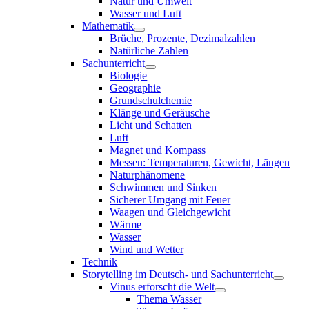
Natur und Umwelt
Wasser und Luft
Mathematik
Brüche, Prozente, Dezimalzahlen
Natürliche Zahlen
Sachunterricht
Biologie
Geographie
Grundschulchemie
Klänge und Geräusche
Licht und Schatten
Luft
Magnet und Kompass
Messen: Temperaturen, Gewicht, Längen
Naturphänomene
Schwimmen und Sinken
Sicherer Umgang mit Feuer
Waagen und Gleichgewicht
Wärme
Wasser
Wind und Wetter
Technik
Storytelling im Deutsch- und Sachunterricht
Vinus erforscht die Welt
Thema Wasser