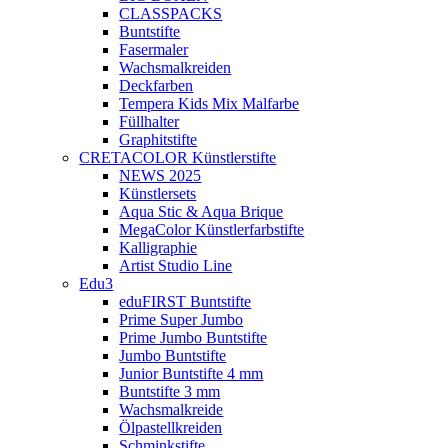
CLASSPACKS
Buntstifte
Fasermaler
Wachsmalkreiden
Deckfarben
Tempera Kids Mix Malfarbe
Füllhalter
Graphitstifte
CRETACOLOR Künstlerstifte
NEWS 2025
Künstlersets
Aqua Stic & Aqua Brique
MegaColor Künstlerfarbstifte
Kalligraphie
Artist Studio Line
Edu3
eduFIRST Buntstifte
Prime Super Jumbo
Prime Jumbo Buntstifte
Jumbo Buntstifte
Junior Buntstifte 4 mm
Buntstifte 3 mm
Wachsmalkreide
Ölpastellkreiden
Schminkstifte