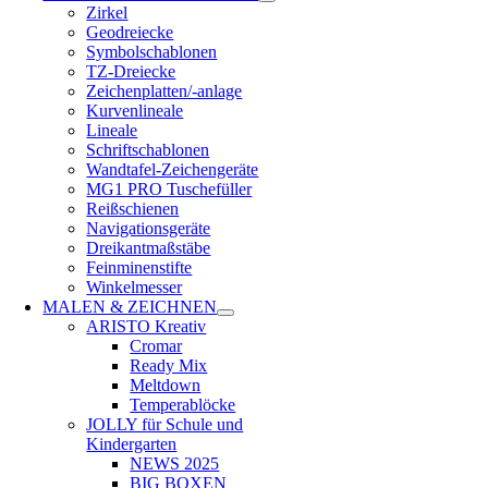
Zirkel
Geodreiecke
Symbolschablonen
TZ-Dreiecke
Zeichenplatten/-anlage
Kurvenlineale
Lineale
Schriftschablonen
Wandtafel-Zeichengeräte
MG1 PRO Tuschefüller
Reißschienen
Navigationsgeräte
Dreikantmaßstäbe
Feinminenstifte
Winkelmesser
MALEN & ZEICHNEN
ARISTO Kreativ
Cromar
Ready Mix
Meltdown
Temperablöcke
JOLLY für Schule und
Kindergarten
NEWS 2025
BIG BOXEN