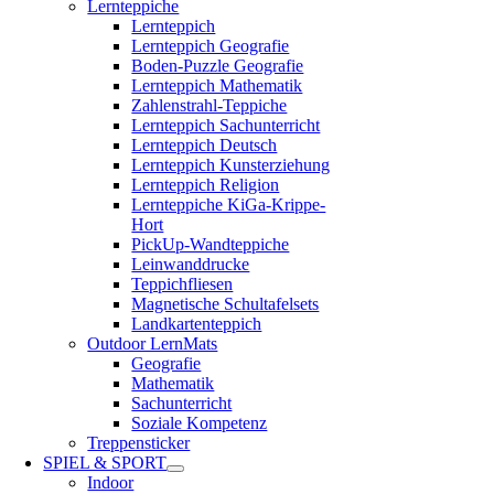
Lernteppiche
Lernteppich
Lernteppich Geografie
Boden-Puzzle Geografie
Lernteppich Mathematik
Zahlenstrahl-Teppiche
Lernteppich Sachunterricht
Lernteppich Deutsch
Lernteppich Kunsterziehung
Lernteppich Religion
Lernteppiche KiGa-Krippe-
Hort
PickUp-Wandteppiche
Leinwanddrucke
Teppichfliesen
Magnetische Schultafelsets
Landkartenteppich
Outdoor LernMats
Geografie
Mathematik
Sachunterricht
Soziale Kompetenz
Treppensticker
SPIEL & SPORT
Indoor