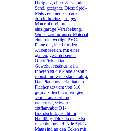
Hartplatz, einer Wiese oder
Sand, geeignet. Diese Spiel-
Mats zeichnen sich aus
durch ihr einzigartiges
Material und ihre
einzigartige Verarbeitung.
Wir setzen für unser Material
eine hochwertige PVC-
Plane ein, ideal für den
Außenbereich, mit einer
glatten, geschlossenen
Oberfläche. Dank
Gewebeverstärkung im
Inneren ist die Plane absolut
robust und widerstandsfähig.
Das Planenmaterial hat ein
Flächengewicht von 510
g/qm, ist leicht zu reinigen,
sehr strapazierfähig,
wetterfest, schwer
entflammbar B1-
Brandschutz, leicht im
Handling. Die Oberseite ist
rutschhemmend. Alle Spiel-
Mats sind an den Ecken mit