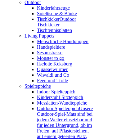
Outdoor
Kinderfahrzeuge
Spieltische & Bänke
Tischkicker
Outdoor
Tischkicker
Tischtennisplatten
Living Puppets
Menschliche Handpuppen
Handspieltiere
Sesamstrasse
Monster to go
Ilselotte Keksberg
Quasselwürmer
Wiwaldi und Co
Feen und Trolle
Spielteppiche
Indoor Spielteppich
Kinderstuhl-Sitzteppich
Messlatten-Wandteppiche
Outdoor Spielteppich
Unsere
Outdoor-Spiel-Mats sind bei
jedem Wetter einsetzbar und
für jeden Untergrund, ob im
Freien, auf Pflastersteinen,
auf einem geteerten Platz,