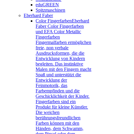
eduGREEN
Spitzmaschinen
Eberhard Faber
Color Fingerfarben
Eberhard
Faber Color Fingerfarben
und EFA Color Metallic
Fingerfarben
Fingermalfarben ermöglichen
freie, non verbale
Ausdrucksformen, die die
Entwicklung von Kindern
begleiten. Das instinktive
Malen mit den Fingern macht
Spaß und unterstützt die
Entwicklung der
Feinmotorik, das
Farbempfinden und die
Geschicklichkeit der Kinder.
Fingerfarben sind ein
Produkt für kleine Künstler.
Die weichen
berührungsfreundlichen
Farben können mit den
Händen, dem Schwamm,
dem Pinsel oder dem