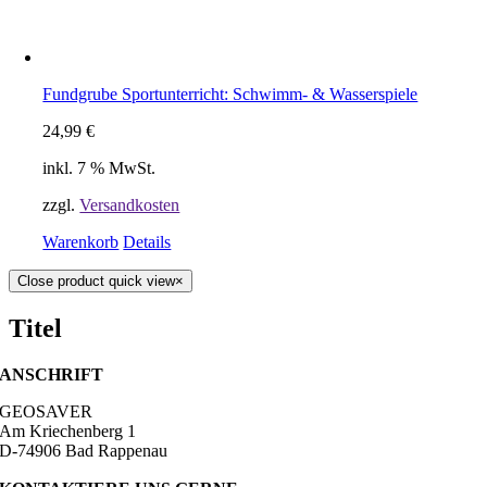
Fundgrube Sportunterricht: Schwimm- & Wasserspiele
24,99
€
inkl. 7 % MwSt.
zzgl.
Versandkosten
Warenkorb
Details
Close product quick view
×
Titel
ANSCHRIFT
GEOSAVER
Am Kriechenberg 1
D-74906 Bad Rappenau