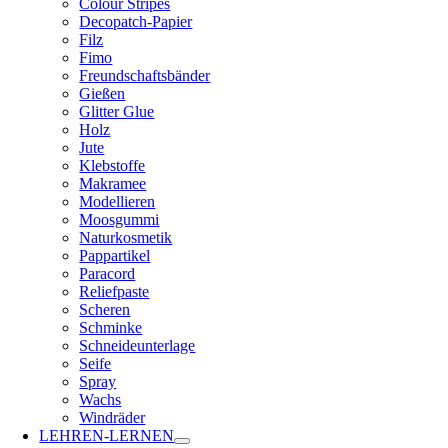
Colour Stripes
Decopatch-Papier
Filz
Fimo
Freundschaftsbänder
Gießen
Glitter Glue
Holz
Jute
Klebstoffe
Makramee
Modellieren
Moosgummi
Naturkosmetik
Pappartikel
Paracord
Reliefpaste
Scheren
Schminke
Schneideunterlage
Seife
Spray
Wachs
Windräder
LEHREN-LERNEN