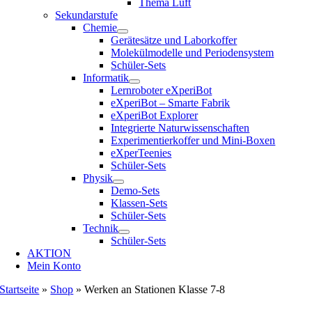
Thema Luft
Sekundarstufe
Chemie
Gerätesätze und Laborkoffer
Molekülmodelle und Periodensystem
Schüler-Sets
Informatik
Lernroboter eXperiBot
eXperiBot – Smarte Fabrik
eXperiBot Explorer
Integrierte Naturwissenschaften
Experimentierkoffer und Mini-Boxen
eXperTeenies
Schüler-Sets
Physik
Demo-Sets
Klassen-Sets
Schüler-Sets
Technik
Schüler-Sets
AKTION
Mein Konto
Startseite
»
Shop
»
Werken an Stationen Klasse 7-8