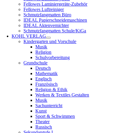
Fellowes Laminiergeräte-Zubehör
Fellowes Luftreiniger
Schmutzfangmatten Büro
IDEAL Papierschneidemaschinen
IDEAL Aktenvernichter
Schmutzfangmatten Schule/KiGa
KOHL VERLAG
Kindergarten und Vorschule
Musik
Religion
Schulvorbereitung
Grundschule
Deutsch
Mathematik
Englisch
Französisch
Religion & Ethik
Werken & Textiles Gestalten
Musik
Sachunterricht
Kunst
Sport & Schwimmen
Theater
Russisch
Sekundarstufe I