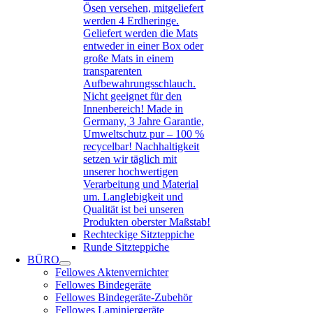
Ösen versehen, mitgeliefert
werden 4 Erdheringe.
Geliefert werden die Mats
entweder in einer Box oder
große Mats in einem
transparenten
Aufbewahrungsschlauch.
Nicht geeignet für den
Innenbereich! Made in
Germany, 3 Jahre Garantie,
Umweltschutz pur – 100 %
recycelbar! Nachhaltigkeit
setzen wir täglich mit
unserer hochwertigen
Verarbeitung und Material
um. Langlebigkeit und
Qualität ist bei unseren
Produkten oberster Maßstab!
Rechteckige Sitzteppiche
Runde Sitzteppiche
BÜRO
Fellowes Aktenvernichter
Fellowes Bindegeräte
Fellowes Bindegeräte-Zubehör
Fellowes Laminiergeräte