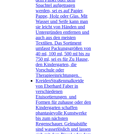
Spachtel aufgetragen
werden, sei es auf Papier,
Pappe, Holz oder Glas. Mit
Wasser und Seife kann man
sie leicht von Händen und
Untergründen entfernen und
auch aus den meisten
Textilien. Das Sortiment
umfasst Packungsgrößen von
40 ml, 100 ml, 500 ml bis zu
750 ml, sei es für Zu Hause,
den Kindergarten, die
Vorschule oder
Therapieeinrichtungen.
Kreiden
Straßenmalkreide
von Eberhard Faber in
verschiedenen
Etuisortierungen und
Formen für zuhause oder den
Kindergarten schaffen
phantasievolle Kunstwerke
bis zum nächsten
Regenschauer. Gelmalstifte
sind wasserlöslich und lassen