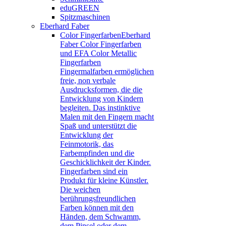
eduGREEN
Spitzmaschinen
Eberhard Faber
Color Fingerfarben
Eberhard
Faber Color Fingerfarben
und EFA Color Metallic
Fingerfarben
Fingermalfarben ermöglichen
freie, non verbale
Ausdrucksformen, die die
Entwicklung von Kindern
begleiten. Das instinktive
Malen mit den Fingern macht
Spaß und unterstützt die
Entwicklung der
Feinmotorik, das
Farbempfinden und die
Geschicklichkeit der Kinder.
Fingerfarben sind ein
Produkt für kleine Künstler.
Die weichen
berührungsfreundlichen
Farben können mit den
Händen, dem Schwamm,
dem Pinsel oder dem