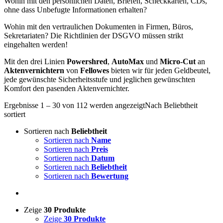
Wohin mit den persönlichen Daten, Briefen, Scheckkarten, CDs,
ohne dass Unbefugte Informationen erhalten?
Wohin mit den vertraulichen Dokumenten in Firmen, Büros,
Sekretariaten? Die Richtlinien der DSGVO müssen strikt
eingehalten werden!
Mit den drei Linien
Powershred
,
AutoMax
und
Micro-Cut
an
Aktenvernichtern
von
Fellowes
bieten wir für jeden Geldbeutel,
jede gewünschte Sicherheitsstufe und jeglichen gewünschten
Komfort den pasenden Aktenvernichter.
Ergebnisse 1 – 30 von 112 werden angezeigt
Nach Beliebtheit
sortiert
Sortieren nach
Beliebtheit
Sortieren nach
Name
Sortieren nach
Preis
Sortieren nach
Datum
Sortieren nach
Beliebtheit
Sortieren nach
Bewertung
Zeige
30 Produkte
Zeige
30 Produkte