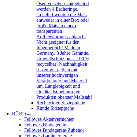
Ösen versehen, mitgeliefert
werden 4 Erdheringe.
Geliefert werden die Mats
entweder in einer Box oder
große Mats in einem
transparenten
Aufbewahrungsschlauch.
Nicht geeignet für den
Innenbereich! Made in
Germany, 3 Jahre Garantie,
Umweltschutz pur – 100 %
recycelbar! Nachhaltigkeit
setzen wir täglich mit
unserer hochwertigen
Verarbeitung und Material
um. Langlebigkeit und
Qualität ist bei unseren
Produkten oberster Maßstab!
Rechteckige Sitzteppiche
Runde Sitzteppiche
BÜRO
Fellowes Aktenvernichter
Fellowes Bindegeräte
Fellowes Bindegeräte-Zubehör
Fellowes Laminiergeräte