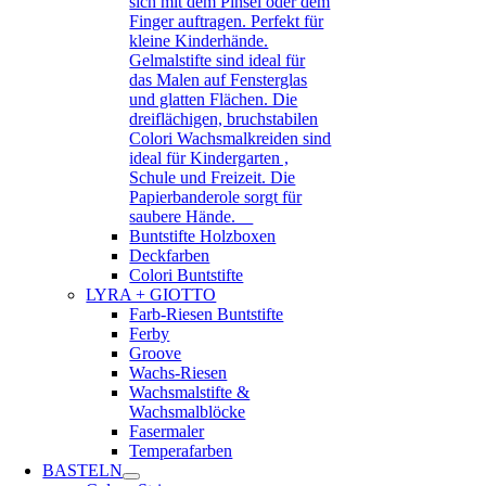
sich mit dem Pinsel oder dem
Finger auftragen. Perfekt für
kleine Kinderhände.
Gelmalstifte sind ideal für
das Malen auf Fensterglas
und glatten Flächen. Die
dreiflächigen, bruchstabilen
Colori Wachsmalkreiden sind
ideal für Kindergarten ,
Schule und Freizeit. Die
Papierbanderole sorgt für
saubere Hände.
Buntstifte Holzboxen
Deckfarben
Colori Buntstifte
LYRA + GIOTTO
Farb-Riesen Buntstifte
Ferby
Groove
Wachs-Riesen
Wachsmalstifte &
Wachsmalblöcke
Fasermaler
Temperafarben
BASTELN