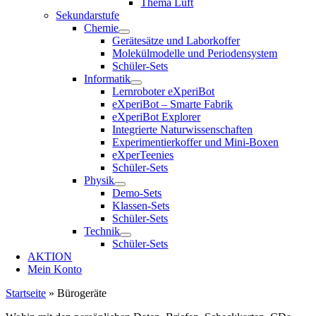
Thema Luft
Sekundarstufe
Chemie
Gerätesätze und Laborkoffer
Molekülmodelle und Periodensystem
Schüler-Sets
Informatik
Lernroboter eXperiBot
eXperiBot – Smarte Fabrik
eXperiBot Explorer
Integrierte Naturwissenschaften
Experimentierkoffer und Mini-Boxen
eXperTeenies
Schüler-Sets
Physik
Demo-Sets
Klassen-Sets
Schüler-Sets
Technik
Schüler-Sets
AKTION
Mein Konto
Startseite
»
Bürogeräte