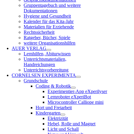
Gruppentagebuch und weitere
Dokumentationen
Hygiene und Gesundheit
Kalender für das Kita-Jahr
Materialien für Erziehende
Rechtssicherheit
Ratgeber, Bücher, Spiele
weitere Organisationshilfen
AUER VERLAG
Lernhilfen, Abiturwissen
Unterrichtsmaterialien,
Handreichungen
Unterrichtsvorbereitung
CORNELSEN EXPERIMENTA
Grundschule
Coding & Robotik
Experimentier-App eXperilyser
Lernroboter eXperiBot
Microcontroller Calliope mini
Hort und Freiarbeit
Kindergarten
Elektrizität
Hebel, Rolle und Magnet
Licht und Schall