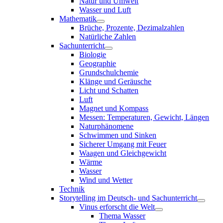
Natur und Umwelt
Wasser und Luft
Mathematik
Brüche, Prozente, Dezimalzahlen
Natürliche Zahlen
Sachunterricht
Biologie
Geographie
Grundschulchemie
Klänge und Geräusche
Licht und Schatten
Luft
Magnet und Kompass
Messen: Temperaturen, Gewicht, Längen
Naturphänomene
Schwimmen und Sinken
Sicherer Umgang mit Feuer
Waagen und Gleichgewicht
Wärme
Wasser
Wind und Wetter
Technik
Storytelling im Deutsch- und Sachunterricht
Vinus erforscht die Welt
Thema Wasser