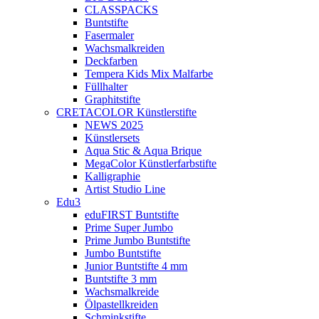
CLASSPACKS
Buntstifte
Fasermaler
Wachsmalkreiden
Deckfarben
Tempera Kids Mix Malfarbe
Füllhalter
Graphitstifte
CRETACOLOR Künstlerstifte
NEWS 2025
Künstlersets
Aqua Stic & Aqua Brique
MegaColor Künstlerfarbstifte
Kalligraphie
Artist Studio Line
Edu3
eduFIRST Buntstifte
Prime Super Jumbo
Prime Jumbo Buntstifte
Jumbo Buntstifte
Junior Buntstifte 4 mm
Buntstifte 3 mm
Wachsmalkreide
Ölpastellkreiden
Schminkstifte