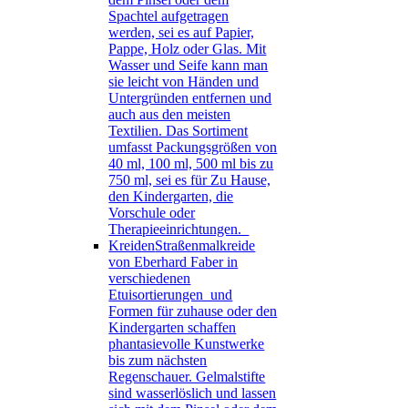
Spachtel aufgetragen
werden, sei es auf Papier,
Pappe, Holz oder Glas. Mit
Wasser und Seife kann man
sie leicht von Händen und
Untergründen entfernen und
auch aus den meisten
Textilien. Das Sortiment
umfasst Packungsgrößen von
40 ml, 100 ml, 500 ml bis zu
750 ml, sei es für Zu Hause,
den Kindergarten, die
Vorschule oder
Therapieeinrichtungen.
Kreiden
Straßenmalkreide
von Eberhard Faber in
verschiedenen
Etuisortierungen und
Formen für zuhause oder den
Kindergarten schaffen
phantasievolle Kunstwerke
bis zum nächsten
Regenschauer. Gelmalstifte
sind wasserlöslich und lassen