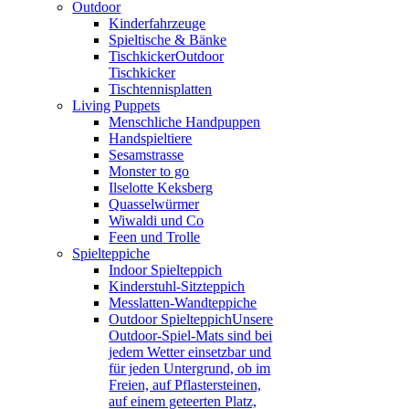
Outdoor
Kinderfahrzeuge
Spieltische & Bänke
Tischkicker
Outdoor
Tischkicker
Tischtennisplatten
Living Puppets
Menschliche Handpuppen
Handspieltiere
Sesamstrasse
Monster to go
Ilselotte Keksberg
Quasselwürmer
Wiwaldi und Co
Feen und Trolle
Spielteppiche
Indoor Spielteppich
Kinderstuhl-Sitzteppich
Messlatten-Wandteppiche
Outdoor Spielteppich
Unsere
Outdoor-Spiel-Mats sind bei
jedem Wetter einsetzbar und
für jeden Untergrund, ob im
Freien, auf Pflastersteinen,
auf einem geteerten Platz,