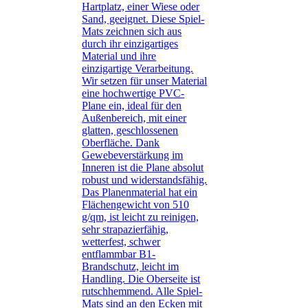
Hartplatz, einer Wiese oder
Sand, geeignet. Diese Spiel-
Mats zeichnen sich aus
durch ihr einzigartiges
Material und ihre
einzigartige Verarbeitung.
Wir setzen für unser Material
eine hochwertige PVC-
Plane ein, ideal für den
Außenbereich, mit einer
glatten, geschlossenen
Oberfläche. Dank
Gewebeverstärkung im
Inneren ist die Plane absolut
robust und widerstandsfähig.
Das Planenmaterial hat ein
Flächengewicht von 510
g/qm, ist leicht zu reinigen,
sehr strapazierfähig,
wetterfest, schwer
entflammbar B1-
Brandschutz, leicht im
Handling. Die Oberseite ist
rutschhemmend. Alle Spiel-
Mats sind an den Ecken mit