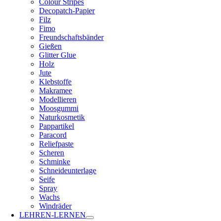
Colour Stripes
Decopatch-Papier
Filz
Fimo
Freundschaftsbänder
Gießen
Glitter Glue
Holz
Jute
Klebstoffe
Makramee
Modellieren
Moosgummi
Naturkosmetik
Pappartikel
Paracord
Reliefpaste
Scheren
Schminke
Schneideunterlage
Seife
Spray
Wachs
Windräder
LEHREN-LERNEN