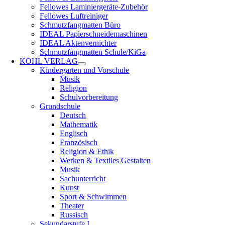
Fellowes Laminiergeräte-Zubehör
Fellowes Luftreiniger
Schmutzfangmatten Büro
IDEAL Papierschneidemaschinen
IDEAL Aktenvernichter
Schmutzfangmatten Schule/KiGa
KOHL VERLAG
Kindergarten und Vorschule
Musik
Religion
Schulvorbereitung
Grundschule
Deutsch
Mathematik
Englisch
Französisch
Religion & Ethik
Werken & Textiles Gestalten
Musik
Sachunterricht
Kunst
Sport & Schwimmen
Theater
Russisch
Sekundarstufe I