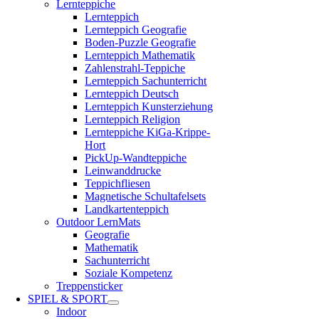
Lernteppiche
Lernteppich
Lernteppich Geografie
Boden-Puzzle Geografie
Lernteppich Mathematik
Zahlenstrahl-Teppiche
Lernteppich Sachunterricht
Lernteppich Deutsch
Lernteppich Kunsterziehung
Lernteppich Religion
Lernteppiche KiGa-Krippe-
Hort
PickUp-Wandteppiche
Leinwanddrucke
Teppichfliesen
Magnetische Schultafelsets
Landkartenteppich
Outdoor LernMats
Geografie
Mathematik
Sachunterricht
Soziale Kompetenz
Treppensticker
SPIEL & SPORT
Indoor