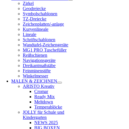
Zirkel
Geodreiecke
Symbolschablonen
TZ-Dreiecke
Zeichenplatten/-anlage
Kurvenlineale
Lineale
Schriftschablonen
Wandtafel-Zeichengeräte
MG1 PRO Tuschefüller
Reißschienen
Navigationsgeräte
Dreikantmaßstäbe
Feinminenstifte
Winkelmesser
MALEN & ZEICHNEN
ARISTO Kreativ
Cromar
Ready Mix
Meltdown
Temperablöcke
JOLLY für Schule und
Kindergarten
NEWS 2025
BIG BOXEN