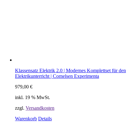
Klassensatz Elektrik 2.0 | Modernes Komplettset für den
Elektrikunterricht | Cornelsen Experimenta
979,00
€
inkl. 19 % MwSt.
zzgl.
Versandkosten
Warenkorb
Details