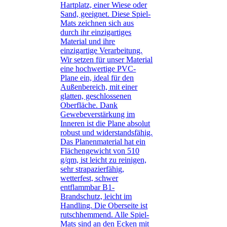
Hartplatz, einer Wiese oder
Sand, geeignet. Diese Spiel-
Mats zeichnen sich aus
durch ihr einzigartiges
Material und ihre
einzigartige Verarbeitung.
Wir setzen für unser Material
eine hochwertige PVC-
Plane ein, ideal für den
Außenbereich, mit einer
glatten, geschlossenen
Oberfläche. Dank
Gewebeverstärkung im
Inneren ist die Plane absolut
robust und widerstandsfähig.
Das Planenmaterial hat ein
Flächengewicht von 510
g/qm, ist leicht zu reinigen,
sehr strapazierfähig,
wetterfest, schwer
entflammbar B1-
Brandschutz, leicht im
Handling. Die Oberseite ist
rutschhemmend. Alle Spiel-
Mats sind an den Ecken mit