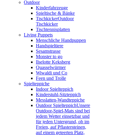
Outdoor
Kinderfahrzeuge
Spieltische & Bänke
Tischkicker
Outdoor
Tischkicker
Tischtennisplatten
Living Puppets
Menschliche Handpuppen
Handspieltiere
Sesamstrasse
Monster to go
Ilselotte Keksberg
Quasselwürmer
Wiwaldi und Co
Feen und Trolle
Spielteppiche
Indoor Spielteppich
Kinderstuhl-Sitzteppich
Messlatten-Wandteppiche
Outdoor Spielteppich
Unsere
Outdoor-Spiel-Mats sind bei
jedem Wetter einsetzbar und
für jeden Untergrund, ob im
Freien, auf Pflastersteinen,
auf einem geteerten Platz,