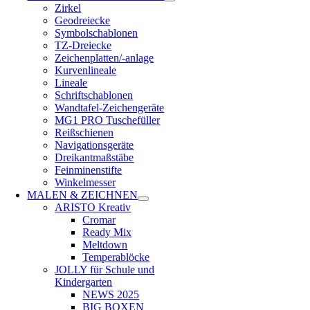
Zirkel
Geodreiecke
Symbolschablonen
TZ-Dreiecke
Zeichenplatten/-anlage
Kurvenlineale
Lineale
Schriftschablonen
Wandtafel-Zeichengeräte
MG1 PRO Tuschefüller
Reißschienen
Navigationsgeräte
Dreikantmaßstäbe
Feinminenstifte
Winkelmesser
MALEN & ZEICHNEN
ARISTO Kreativ
Cromar
Ready Mix
Meltdown
Temperablöcke
JOLLY für Schule und
Kindergarten
NEWS 2025
BIG BOXEN