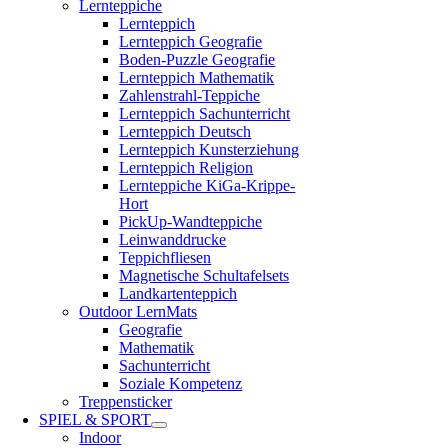
Lernteppiche
Lernteppich
Lernteppich Geografie
Boden-Puzzle Geografie
Lernteppich Mathematik
Zahlenstrahl-Teppiche
Lernteppich Sachunterricht
Lernteppich Deutsch
Lernteppich Kunsterziehung
Lernteppich Religion
Lernteppiche KiGa-Krippe-
Hort
PickUp-Wandteppiche
Leinwanddrucke
Teppichfliesen
Magnetische Schultafelsets
Landkartenteppich
Outdoor LernMats
Geografie
Mathematik
Sachunterricht
Soziale Kompetenz
Treppensticker
SPIEL & SPORT
Indoor