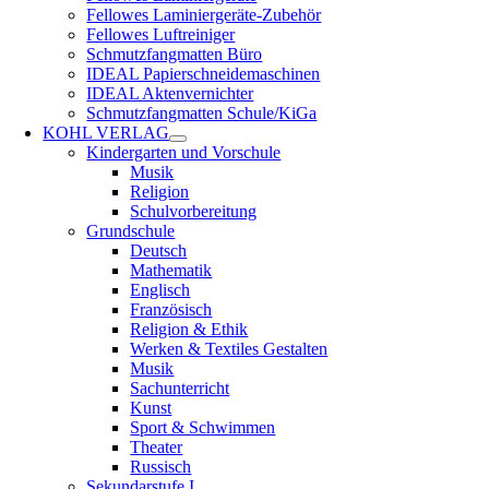
Fellowes Laminiergeräte-Zubehör
Fellowes Luftreiniger
Schmutzfangmatten Büro
IDEAL Papierschneidemaschinen
IDEAL Aktenvernichter
Schmutzfangmatten Schule/KiGa
KOHL VERLAG
Kindergarten und Vorschule
Musik
Religion
Schulvorbereitung
Grundschule
Deutsch
Mathematik
Englisch
Französisch
Religion & Ethik
Werken & Textiles Gestalten
Musik
Sachunterricht
Kunst
Sport & Schwimmen
Theater
Russisch
Sekundarstufe I