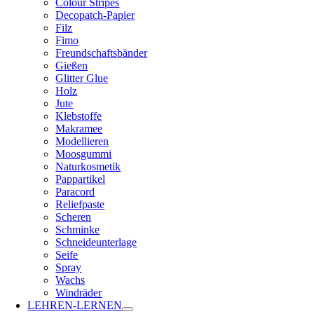
Colour Stripes
Decopatch-Papier
Filz
Fimo
Freundschaftsbänder
Gießen
Glitter Glue
Holz
Jute
Klebstoffe
Makramee
Modellieren
Moosgummi
Naturkosmetik
Pappartikel
Paracord
Reliefpaste
Scheren
Schminke
Schneideunterlage
Seife
Spray
Wachs
Windräder
LEHREN-LERNEN