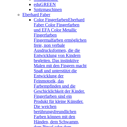
eduGREEN
Spitzmaschinen
Eberhard Faber
Color Fingerfarben
Eberhard
Faber Color Fingerfarben
und EFA Color Metallic
Fingerfarben
Fingermalfarben ermöglichen
freie, non verbale
Ausdrucksformen, die die
Entwicklung von Kindern
begleiten. Das instinktive
Malen mit den Fingern macht
Spaß und unterstützt die
Entwicklung der
Feinmotorik, das
Farbempfinden und die
Geschicklichkeit der Kinder.
Fingerfarben sind ein
Produkt für kleine Künstler.
Die weichen
berührungsfreundlichen
Farben können mit den
Händen, dem Schwamm,
dem Pinsel oder dem