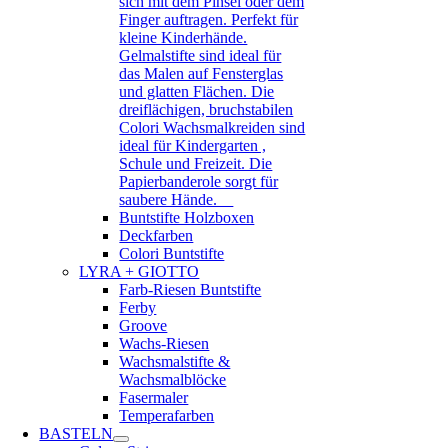
sich mit dem Pinsel oder dem
Finger auftragen. Perfekt für
kleine Kinderhände.
Gelmalstifte sind ideal für
das Malen auf Fensterglas
und glatten Flächen. Die
dreiflächigen, bruchstabilen
Colori Wachsmalkreiden sind
ideal für Kindergarten ,
Schule und Freizeit. Die
Papierbanderole sorgt für
saubere Hände.
Buntstifte Holzboxen
Deckfarben
Colori Buntstifte
LYRA + GIOTTO
Farb-Riesen Buntstifte
Ferby
Groove
Wachs-Riesen
Wachsmalstifte &
Wachsmalblöcke
Fasermaler
Temperafarben
BASTELN