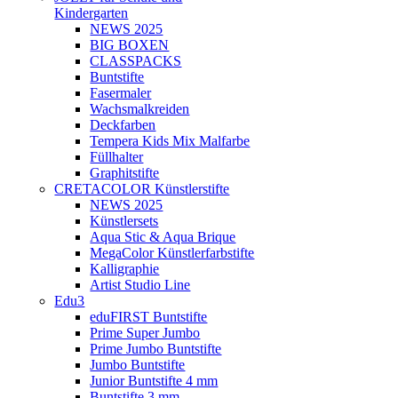
Kindergarten
NEWS 2025
BIG BOXEN
CLASSPACKS
Buntstifte
Fasermaler
Wachsmalkreiden
Deckfarben
Tempera Kids Mix Malfarbe
Füllhalter
Graphitstifte
CRETACOLOR Künstlerstifte
NEWS 2025
Künstlersets
Aqua Stic & Aqua Brique
MegaColor Künstlerfarbstifte
Kalligraphie
Artist Studio Line
Edu3
eduFIRST Buntstifte
Prime Super Jumbo
Prime Jumbo Buntstifte
Jumbo Buntstifte
Junior Buntstifte 4 mm
Buntstifte 3 mm