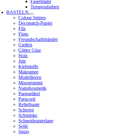
Fasermaler
Temperafarben
BASTELN
Colour Stripes
Decopatch-Papier
Filz
Fimo
Freundschaftsbänder
Gießen
Glitter Glue
Holz
Jute
Klebstoffe
Makramee
Modellieren
Moosgummi
Naturkosmetik
Pappartikel
Paracord
Reliefpaste
Scheren
Schminke
Schneideunterlage
Seife
Spray