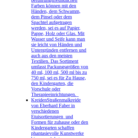
berührungsfreundlichen
Farben können mit den
Händen, dem Schwamm,
dem Pinsel oder dem
Spachtel aufgetragen
werden, sei es auf Papier,
Pappe, Holz oder Glas. Mit
Wasser und Seife kann man
sie leicht von Händen und
Untergründen entfernen und
auch aus den meisten
Textilien. Das Sortiment
umfasst Packungsgrößen von
40 ml, 100 ml, 500 ml bis zu
750 ml, sei es für Zu Hause,
den Kindergarten, die
Vorschule oder
Therapieeinrichtungen.
Kreiden
Straßenmalkreide
von Eberhard Faber in
verschiedenen
Etuisortierungen und
Formen für zuhause oder den
Kindergarten schaffen
phantasievolle Kunstwerke