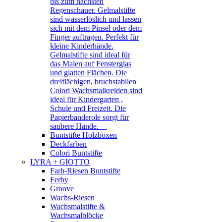
bis zum nächsten
Regenschauer. Gelmalstifte
sind wasserlöslich und lassen
sich mit dem Pinsel oder dem
Finger auftragen. Perfekt für
kleine Kinderhände.
Gelmalstifte sind ideal für
das Malen auf Fensterglas
und glatten Flächen. Die
dreiflächigen, bruchstabilen
Colori Wachsmalkreiden sind
ideal für Kindergarten ,
Schule und Freizeit. Die
Papierbanderole sorgt für
saubere Hände.
Buntstifte Holzboxen
Deckfarben
Colori Buntstifte
LYRA + GIOTTO
Farb-Riesen Buntstifte
Ferby
Groove
Wachs-Riesen
Wachsmalstifte &
Wachsmalblöcke