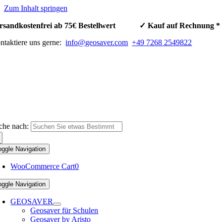
Zum Inhalt springen
rsandkostenfrei ab 75€ Bestellwert ✓ Kauf auf Rechnun
ntaktiere uns gerne:
info@geosaver.com
+49 7268 2549822
che nach:
oggle Navigation
WooCommerce Cart
0
oggle Navigation
GEOSAVER
Geosaver für Schulen
Geosaver by Aristo