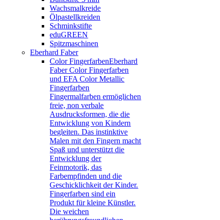
Wachsmalkreide
Ölpastellkreiden
Schminkstifte
eduGREEN
Spitzmaschinen
Eberhard Faber
Color Fingerfarben
Eberhard
Faber Color Fingerfarben
und EFA Color Metallic
Fingerfarben
Fingermalfarben ermöglichen
freie, non verbale
Ausdrucksformen, die die
Entwicklung von Kindern
begleiten. Das instinktive
Malen mit den Fingern macht
Spaß und unterstützt die
Entwicklung der
Feinmotorik, das
Farbempfinden und die
Geschicklichkeit der Kinder.
Fingerfarben sind ein
Produkt für kleine Künstler.
Die weichen