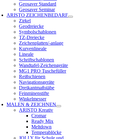
Geosaver Standard
Geosaver Seminar
ARISTO ZEICHENBEDARF
Zirkel
Geodreiecke
Symbolschablonen
TZ-Dreiecke
Zeichenplatten/-anlage
Kurvenlineale
Lineale
Schriftschablonen
Wandtafel-Zeichengeräte
MG1 PRO Tuschefüller
Reißschienen
Navigationsgeräte
Dreikantmaßstäbe
Feinminenstifte
Winkelmesser
MALEN & ZEICHNEN
ARISTO Kreativ
Cromar
Ready Mix
Meltdown
Temperablöcke
JOLLY für Schule und