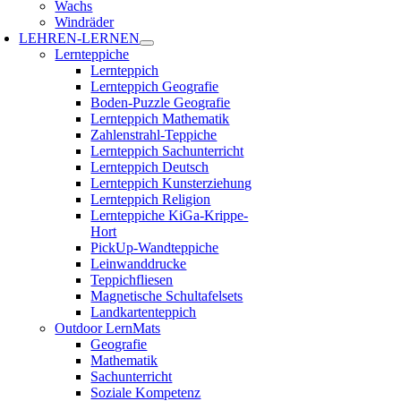
Wachs
Windräder
LEHREN-LERNEN
Lernteppiche
Lernteppich
Lernteppich Geografie
Boden-Puzzle Geografie
Lernteppich Mathematik
Zahlenstrahl-Teppiche
Lernteppich Sachunterricht
Lernteppich Deutsch
Lernteppich Kunsterziehung
Lernteppich Religion
Lernteppiche KiGa-Krippe-
Hort
PickUp-Wandteppiche
Leinwanddrucke
Teppichfliesen
Magnetische Schultafelsets
Landkartenteppich
Outdoor LernMats
Geografie
Mathematik
Sachunterricht
Soziale Kompetenz