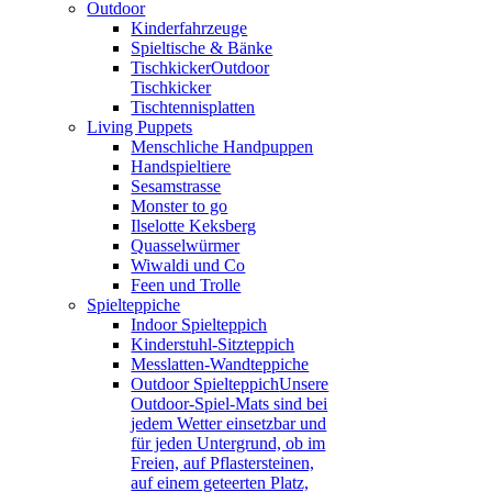
Outdoor
Kinderfahrzeuge
Spieltische & Bänke
Tischkicker
Outdoor
Tischkicker
Tischtennisplatten
Living Puppets
Menschliche Handpuppen
Handspieltiere
Sesamstrasse
Monster to go
Ilselotte Keksberg
Quasselwürmer
Wiwaldi und Co
Feen und Trolle
Spielteppiche
Indoor Spielteppich
Kinderstuhl-Sitzteppich
Messlatten-Wandteppiche
Outdoor Spielteppich
Unsere
Outdoor-Spiel-Mats sind bei
jedem Wetter einsetzbar und
für jeden Untergrund, ob im
Freien, auf Pflastersteinen,
auf einem geteerten Platz,