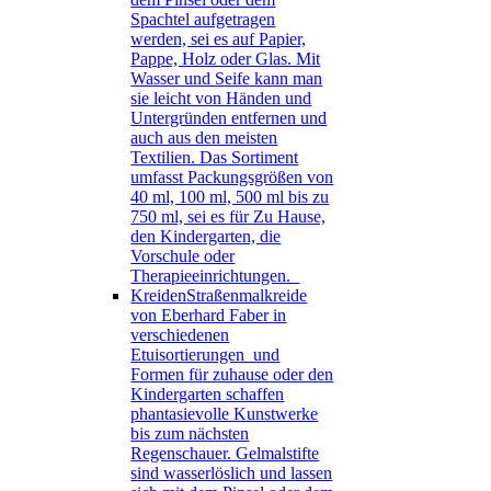
Spachtel aufgetragen
werden, sei es auf Papier,
Pappe, Holz oder Glas. Mit
Wasser und Seife kann man
sie leicht von Händen und
Untergründen entfernen und
auch aus den meisten
Textilien. Das Sortiment
umfasst Packungsgrößen von
40 ml, 100 ml, 500 ml bis zu
750 ml, sei es für Zu Hause,
den Kindergarten, die
Vorschule oder
Therapieeinrichtungen.
Kreiden
Straßenmalkreide
von Eberhard Faber in
verschiedenen
Etuisortierungen und
Formen für zuhause oder den
Kindergarten schaffen
phantasievolle Kunstwerke
bis zum nächsten
Regenschauer. Gelmalstifte
sind wasserlöslich und lassen