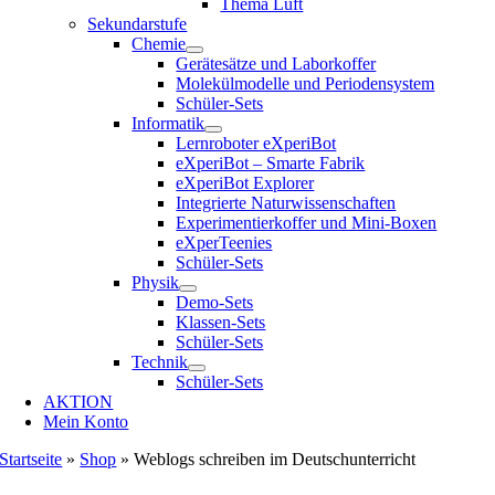
Thema Luft
Sekundarstufe
Chemie
Gerätesätze und Laborkoffer
Molekülmodelle und Periodensystem
Schüler-Sets
Informatik
Lernroboter eXperiBot
eXperiBot – Smarte Fabrik
eXperiBot Explorer
Integrierte Naturwissenschaften
Experimentierkoffer und Mini-Boxen
eXperTeenies
Schüler-Sets
Physik
Demo-Sets
Klassen-Sets
Schüler-Sets
Technik
Schüler-Sets
AKTION
Mein Konto
Startseite
»
Shop
»
Weblogs schreiben im Deutschunterricht