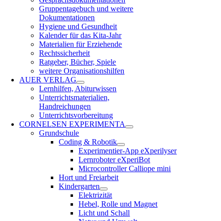
Gruppentagebuch und weitere
Dokumentationen
Hygiene und Gesundheit
Kalender für das Kita-Jahr
Materialien für Erziehende
Rechtssicherheit
Ratgeber, Bücher, Spiele
weitere Organisationshilfen
AUER VERLAG
Lernhilfen, Abiturwissen
Unterrichtsmaterialien,
Handreichungen
Unterrichtsvorbereitung
CORNELSEN EXPERIMENTA
Grundschule
Coding & Robotik
Experimentier-App eXperilyser
Lernroboter eXperiBot
Microcontroller Calliope mini
Hort und Freiarbeit
Kindergarten
Elektrizität
Hebel, Rolle und Magnet
Licht und Schall