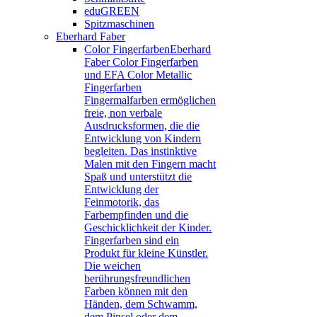
eduGREEN
Spitzmaschinen
Eberhard Faber
Color Fingerfarben
Eberhard
Faber Color Fingerfarben
und EFA Color Metallic
Fingerfarben
Fingermalfarben ermöglichen
freie, non verbale
Ausdrucksformen, die die
Entwicklung von Kindern
begleiten. Das instinktive
Malen mit den Fingern macht
Spaß und unterstützt die
Entwicklung der
Feinmotorik, das
Farbempfinden und die
Geschicklichkeit der Kinder.
Fingerfarben sind ein
Produkt für kleine Künstler.
Die weichen
berührungsfreundlichen
Farben können mit den
Händen, dem Schwamm,
dem Pinsel oder dem