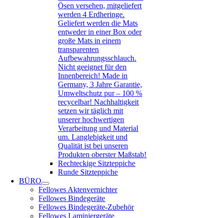
Ösen versehen, mitgeliefert
werden 4 Erdheringe.
Geliefert werden die Mats
entweder in einer Box oder
große Mats in einem
transparenten
Aufbewahrungsschlauch.
Nicht geeignet für den
Innenbereich! Made in
Germany, 3 Jahre Garantie,
Umweltschutz pur – 100 %
recycelbar! Nachhaltigkeit
setzen wir täglich mit
unserer hochwertigen
Verarbeitung und Material
um. Langlebigkeit und
Qualität ist bei unseren
Produkten oberster Maßstab!
Rechteckige Sitzteppiche
Runde Sitzteppiche
BÜRO
Fellowes Aktenvernichter
Fellowes Bindegeräte
Fellowes Bindegeräte-Zubehör
Fellowes Laminiergeräte