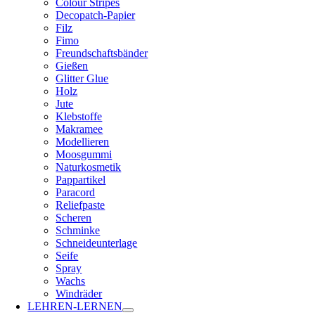
Colour Stripes
Decopatch-Papier
Filz
Fimo
Freundschaftsbänder
Gießen
Glitter Glue
Holz
Jute
Klebstoffe
Makramee
Modellieren
Moosgummi
Naturkosmetik
Pappartikel
Paracord
Reliefpaste
Scheren
Schminke
Schneideunterlage
Seife
Spray
Wachs
Windräder
LEHREN-LERNEN