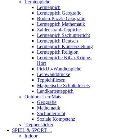
Lernteppiche
Lernteppich
Lernteppich Geografie
Boden-Puzzle Geografie
Lernteppich Mathematik
Zahlenstrahl-Teppiche
Lernteppich Sachunterricht
Lernteppich Deutsch
Lernteppich Kunsterziehung
Lernteppich Religion
Lernteppiche KiGa-Krippe-
Hort
PickUp-Wandteppiche
Leinwanddrucke
Teppichfliesen
Magnetische Schultafelsets
Landkartenteppich
Outdoor LernMats
Geografie
Mathematik
Sachunterricht
Soziale Kompetenz
Treppensticker
SPIEL & SPORT
Indoor