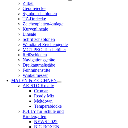
Zirkel
Geodreiecke
Symbolschablonen
TZ-Dreiecke
Zeichenplatten/-anlage
Kurvenlineale
Lineale
Schriftschablonen
Wandtafel-Zeichengeräte
MG1 PRO Tuschefüller
Reißschienen
Navigationsgeräte
Dreikantmaßstäbe
Feinminenstifte
Winkelmesser
MALEN & ZEICHNEN
ARISTO Kreativ
Cromar
Ready Mix
Meltdown
Temperablöcke
JOLLY für Schule und
Kindergarten
NEWS 2025
BIG BOXEN