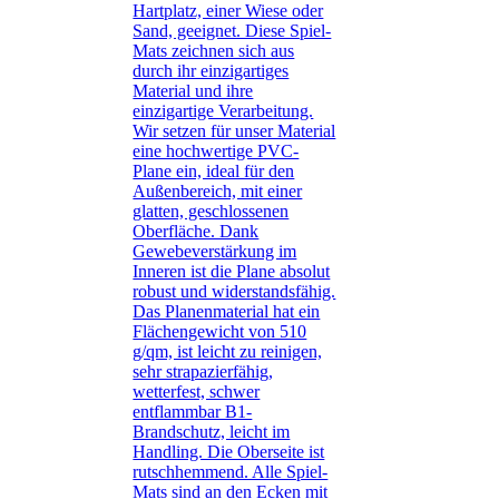
Hartplatz, einer Wiese oder
Sand, geeignet. Diese Spiel-
Mats zeichnen sich aus
durch ihr einzigartiges
Material und ihre
einzigartige Verarbeitung.
Wir setzen für unser Material
eine hochwertige PVC-
Plane ein, ideal für den
Außenbereich, mit einer
glatten, geschlossenen
Oberfläche. Dank
Gewebeverstärkung im
Inneren ist die Plane absolut
robust und widerstandsfähig.
Das Planenmaterial hat ein
Flächengewicht von 510
g/qm, ist leicht zu reinigen,
sehr strapazierfähig,
wetterfest, schwer
entflammbar B1-
Brandschutz, leicht im
Handling. Die Oberseite ist
rutschhemmend. Alle Spiel-
Mats sind an den Ecken mit