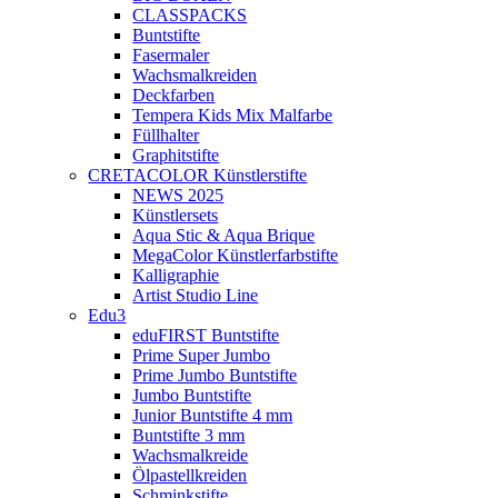
CLASSPACKS
Buntstifte
Fasermaler
Wachsmalkreiden
Deckfarben
Tempera Kids Mix Malfarbe
Füllhalter
Graphitstifte
CRETACOLOR Künstlerstifte
NEWS 2025
Künstlersets
Aqua Stic & Aqua Brique
MegaColor Künstlerfarbstifte
Kalligraphie
Artist Studio Line
Edu3
eduFIRST Buntstifte
Prime Super Jumbo
Prime Jumbo Buntstifte
Jumbo Buntstifte
Junior Buntstifte 4 mm
Buntstifte 3 mm
Wachsmalkreide
Ölpastellkreiden
Schminkstifte