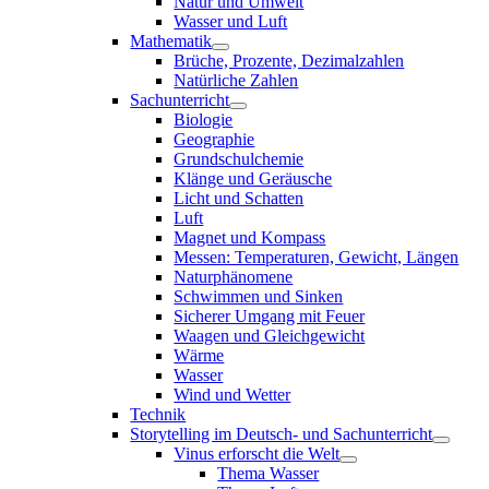
Natur und Umwelt
Wasser und Luft
Mathematik
Brüche, Prozente, Dezimalzahlen
Natürliche Zahlen
Sachunterricht
Biologie
Geographie
Grundschulchemie
Klänge und Geräusche
Licht und Schatten
Luft
Magnet und Kompass
Messen: Temperaturen, Gewicht, Längen
Naturphänomene
Schwimmen und Sinken
Sicherer Umgang mit Feuer
Waagen und Gleichgewicht
Wärme
Wasser
Wind und Wetter
Technik
Storytelling im Deutsch- und Sachunterricht
Vinus erforscht die Welt
Thema Wasser