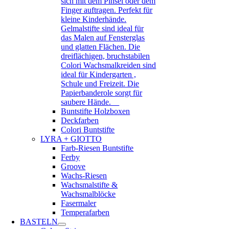
sich mit dem Pinsel oder dem
Finger auftragen. Perfekt für
kleine Kinderhände.
Gelmalstifte sind ideal für
das Malen auf Fensterglas
und glatten Flächen. Die
dreiflächigen, bruchstabilen
Colori Wachsmalkreiden sind
ideal für Kindergarten ,
Schule und Freizeit. Die
Papierbanderole sorgt für
saubere Hände.
Buntstifte Holzboxen
Deckfarben
Colori Buntstifte
LYRA + GIOTTO
Farb-Riesen Buntstifte
Ferby
Groove
Wachs-Riesen
Wachsmalstifte &
Wachsmalblöcke
Fasermaler
Temperafarben
BASTELN