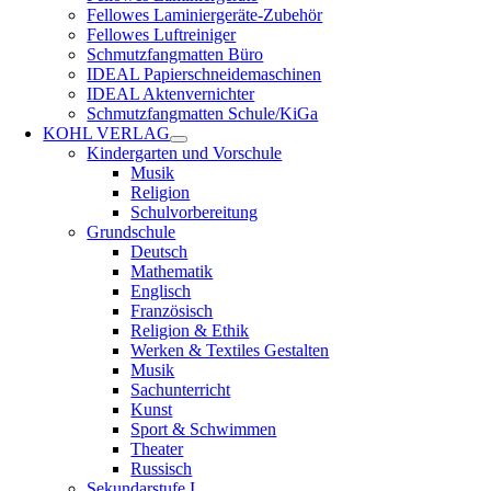
Fellowes Laminiergeräte-Zubehör
Fellowes Luftreiniger
Schmutzfangmatten Büro
IDEAL Papierschneidemaschinen
IDEAL Aktenvernichter
Schmutzfangmatten Schule/KiGa
KOHL VERLAG
Kindergarten und Vorschule
Musik
Religion
Schulvorbereitung
Grundschule
Deutsch
Mathematik
Englisch
Französisch
Religion & Ethik
Werken & Textiles Gestalten
Musik
Sachunterricht
Kunst
Sport & Schwimmen
Theater
Russisch
Sekundarstufe I