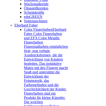
Wachsmalkreide
Ölpastellkreiden
Schminkstifte
eduGREEN
Spitzmaschinen
Eberhard Faber
Color Fingerfarben
Eberhard
Faber Color Fingerfarben
und EFA Color Metallic
Fingerfarben
Fingermalfarben ermöglichen
freie, non verbale
Ausdrucksformen, die die
Entwicklung von Kindern
begleiten. Das instinktive
Malen mit den Fingern macht
Spaß und unterstützt die
Entwicklung der
Feinmotorik, das
Farbempfinden und die
Geschicklichkeit der Kinder.
Fingerfarben sind ein
Produkt für kleine Künstler.
Die weichen