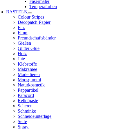
Fasermaler
Temperafarben
BASTELN
Colour Stripes
Decopatch-Papier
Filz
Fimo
Freundschaftsbänder
Gießen
Glitter Glue
Holz
Jute
Klebstoffe
Makramee
Modellieren
Moosgummi
Naturkosmetik
Pappartikel
Paracord
Reliefpaste
Scheren
Schminke
Schneideunterlage
Seife
Spray