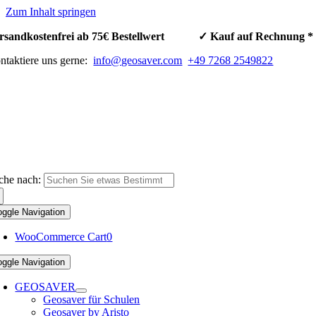
Zum Inhalt springen
rsandkostenfrei ab 75€ Bestellwert ✓ Kauf auf Rechnun
ntaktiere uns gerne:
info@geosaver.com
+49 7268 2549822
che nach:
oggle Navigation
WooCommerce Cart
0
oggle Navigation
GEOSAVER
Geosaver für Schulen
Geosaver by Aristo