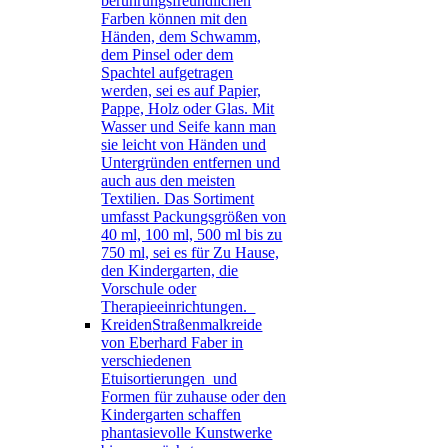
berührungsfreundlichen
Farben können mit den
Händen, dem Schwamm,
dem Pinsel oder dem
Spachtel aufgetragen
werden, sei es auf Papier,
Pappe, Holz oder Glas. Mit
Wasser und Seife kann man
sie leicht von Händen und
Untergründen entfernen und
auch aus den meisten
Textilien. Das Sortiment
umfasst Packungsgrößen von
40 ml, 100 ml, 500 ml bis zu
750 ml, sei es für Zu Hause,
den Kindergarten, die
Vorschule oder
Therapieeinrichtungen.
Kreiden
Straßenmalkreide
von Eberhard Faber in
verschiedenen
Etuisortierungen und
Formen für zuhause oder den
Kindergarten schaffen
phantasievolle Kunstwerke