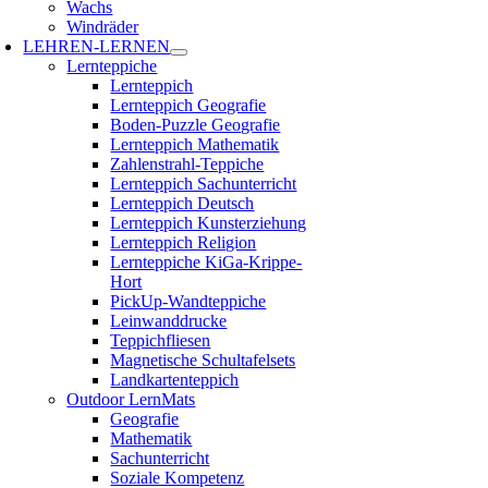
Wachs
Windräder
LEHREN-LERNEN
Lernteppiche
Lernteppich
Lernteppich Geografie
Boden-Puzzle Geografie
Lernteppich Mathematik
Zahlenstrahl-Teppiche
Lernteppich Sachunterricht
Lernteppich Deutsch
Lernteppich Kunsterziehung
Lernteppich Religion
Lernteppiche KiGa-Krippe-
Hort
PickUp-Wandteppiche
Leinwanddrucke
Teppichfliesen
Magnetische Schultafelsets
Landkartenteppich
Outdoor LernMats
Geografie
Mathematik
Sachunterricht
Soziale Kompetenz