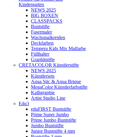
Kindergarten
NEWS 2025
BIG BOXEN
CLASSPACKS
Buntstifte
Fasermaler
Wachsmalkreiden
Deckfarben
Tempera Kids Mix Malfarbe
Füllhalter
Graphitstifte
CRETACOLOR Künstlerstifte
NEWS 2025
Künstlersets
Aqua Stic & Aqua Brique
MegaColor Künstlerfarbstifte
Kalligraphie
Artist Studio Line
Edu3
eduFIRST Buntstifte
Prime Super Jumbo
Prime Jumbo Buntstifte
Jumbo Buntstifte
Junior Buntstifte 4 mm
Buntstifte 3 mm