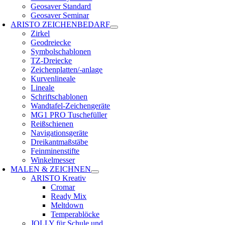
Geosaver Standard
Geosaver Seminar
ARISTO ZEICHENBEDARF
Zirkel
Geodreiecke
Symbolschablonen
TZ-Dreiecke
Zeichenplatten/-anlage
Kurvenlineale
Lineale
Schriftschablonen
Wandtafel-Zeichengeräte
MG1 PRO Tuschefüller
Reißschienen
Navigationsgeräte
Dreikantmaßstäbe
Feinminenstifte
Winkelmesser
MALEN & ZEICHNEN
ARISTO Kreativ
Cromar
Ready Mix
Meltdown
Temperablöcke
JOLLY für Schule und