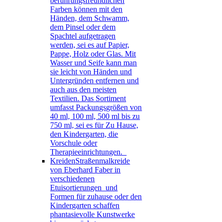
berührungsfreundlichen
Farben können mit den
Händen, dem Schwamm,
dem Pinsel oder dem
Spachtel aufgetragen
werden, sei es auf Papier,
Pappe, Holz oder Glas. Mit
Wasser und Seife kann man
sie leicht von Händen und
Untergründen entfernen und
auch aus den meisten
Textilien. Das Sortiment
umfasst Packungsgrößen von
40 ml, 100 ml, 500 ml bis zu
750 ml, sei es für Zu Hause,
den Kindergarten, die
Vorschule oder
Therapieeinrichtungen.
Kreiden
Straßenmalkreide
von Eberhard Faber in
verschiedenen
Etuisortierungen und
Formen für zuhause oder den
Kindergarten schaffen
phantasievolle Kunstwerke