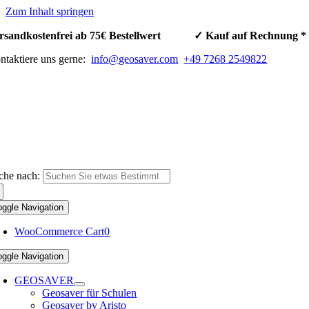
Zum Inhalt springen
rsandkostenfrei ab 75€ Bestellwert ✓ Kauf auf Rechnun
ntaktiere uns gerne:
info@geosaver.com
+49 7268 2549822
che nach:
oggle Navigation
WooCommerce Cart
0
oggle Navigation
GEOSAVER
Geosaver für Schulen
Geosaver by Aristo