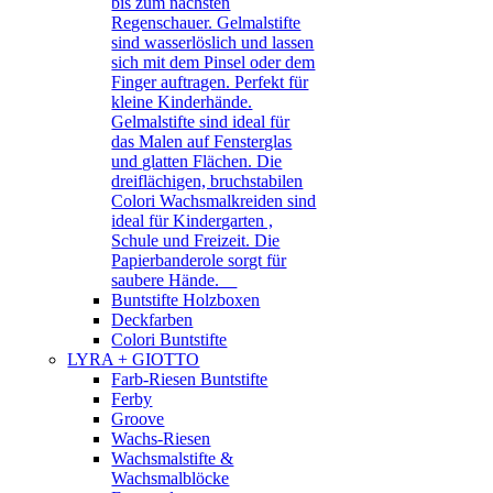
bis zum nächsten
Regenschauer. Gelmalstifte
sind wasserlöslich und lassen
sich mit dem Pinsel oder dem
Finger auftragen. Perfekt für
kleine Kinderhände.
Gelmalstifte sind ideal für
das Malen auf Fensterglas
und glatten Flächen. Die
dreiflächigen, bruchstabilen
Colori Wachsmalkreiden sind
ideal für Kindergarten ,
Schule und Freizeit. Die
Papierbanderole sorgt für
saubere Hände.
Buntstifte Holzboxen
Deckfarben
Colori Buntstifte
LYRA + GIOTTO
Farb-Riesen Buntstifte
Ferby
Groove
Wachs-Riesen
Wachsmalstifte &
Wachsmalblöcke