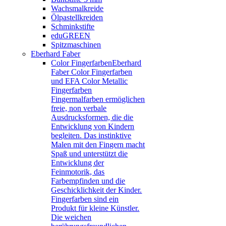
Wachsmalkreide
Ölpastellkreiden
Schminkstifte
eduGREEN
Spitzmaschinen
Eberhard Faber
Color Fingerfarben
Eberhard
Faber Color Fingerfarben
und EFA Color Metallic
Fingerfarben
Fingermalfarben ermöglichen
freie, non verbale
Ausdrucksformen, die die
Entwicklung von Kindern
begleiten. Das instinktive
Malen mit den Fingern macht
Spaß und unterstützt die
Entwicklung der
Feinmotorik, das
Farbempfinden und die
Geschicklichkeit der Kinder.
Fingerfarben sind ein
Produkt für kleine Künstler.
Die weichen