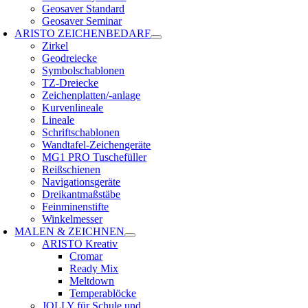
Geosaver Standard
Geosaver Seminar
ARISTO ZEICHENBEDARF
Zirkel
Geodreiecke
Symbolschablonen
TZ-Dreiecke
Zeichenplatten/-anlage
Kurvenlineale
Lineale
Schriftschablonen
Wandtafel-Zeichengeräte
MG1 PRO Tuschefüller
Reißschienen
Navigationsgeräte
Dreikantmaßstäbe
Feinminenstifte
Winkelmesser
MALEN & ZEICHNEN
ARISTO Kreativ
Cromar
Ready Mix
Meltdown
Temperablöcke
JOLLY für Schule und