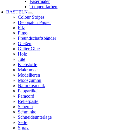
Fasermaler
Temperafarben
BASTELN
Colour Stripes
Decopatch-Papier
Filz
Fimo
Freundschaftsbänder
Gießen
Glitter Glue
Holz
Jute
Klebstoffe
Makramee
Modellieren
Moosgummi
Naturkosmetik
Pappartikel
Paracord
Reliefpaste
Scheren
Schminke
Schneideunterlage
Seife
Spray