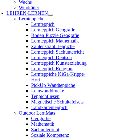
Wachs
Windräder
LEHREN-LERNEN
Lernteppiche
Lernteppich
Lernteppich Geografie
Boden-Puzzle Geografie
Lernteppich Mathematik
Zahlenstrahl-Teppiche
Lernteppich Sachunterricht
Lernteppich Deutsch
Lernteppich Kunsterziehung
Lernteppich Religion
Lernteppiche KiGa-Krippe-
Hort
PickUp-Wandteppiche
Leinwanddrucke
Teppichfliesen
Magnetische Schultafelsets
Landkartenteppich
Outdoor LernMats
Geografie
Mathematik
Sachunterricht
Soziale Kompetenz