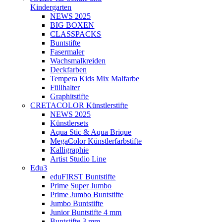
Kindergarten
NEWS 2025
BIG BOXEN
CLASSPACKS
Buntstifte
Fasermaler
Wachsmalkreiden
Deckfarben
Tempera Kids Mix Malfarbe
Füllhalter
Graphitstifte
CRETACOLOR Künstlerstifte
NEWS 2025
Künstlersets
Aqua Stic & Aqua Brique
MegaColor Künstlerfarbstifte
Kalligraphie
Artist Studio Line
Edu3
eduFIRST Buntstifte
Prime Super Jumbo
Prime Jumbo Buntstifte
Jumbo Buntstifte
Junior Buntstifte 4 mm
Buntstifte 3 mm