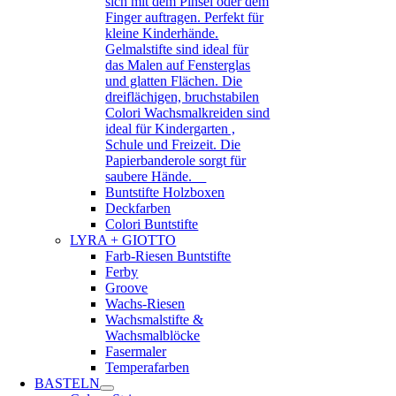
sich mit dem Pinsel oder dem
Finger auftragen. Perfekt für
kleine Kinderhände.
Gelmalstifte sind ideal für
das Malen auf Fensterglas
und glatten Flächen. Die
dreiflächigen, bruchstabilen
Colori Wachsmalkreiden sind
ideal für Kindergarten ,
Schule und Freizeit. Die
Papierbanderole sorgt für
saubere Hände.
Buntstifte Holzboxen
Deckfarben
Colori Buntstifte
LYRA + GIOTTO
Farb-Riesen Buntstifte
Ferby
Groove
Wachs-Riesen
Wachsmalstifte &
Wachsmalblöcke
Fasermaler
Temperafarben
BASTELN