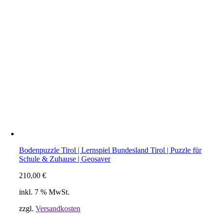
Bodenpuzzle Tirol | Lernspiel Bundesland Tirol | Puzzle für
Schule & Zuhause | Geosaver
210,00
€
inkl. 7 % MwSt.
zzgl.
Versandkosten