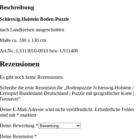
Beschreibung
Schleswig-Holstein Boden-Puzzle
nach Landkreisen ausgeschnitten
Maße ca. 140 x 130 cm
Art.Nr.: LS113010-0010 bzw. LS11408
Rezensionen
Es gibt noch keine Rezensionen.
Schreibe die erste Rezension für „Bodenpuzzle Schleswig-Holstein |
Lernspiel Bundesland Deutschland | Puzzle mit geografischer Karte |
Geosaver“
Deine E-Mail-Adresse wird nicht veröffentlicht.
Erforderliche Felder
sind mit
*
markiert
Deine Bewertung
*
Deine Rezension
*