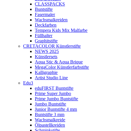
CLASSPACKS
Buntstifte
Fasermaler
Wachsmalkreiden
Deckfarben
Tempera Kids Mix Malfarbe
Füllhalter
Graphitstifte
CRETACOLOR Künstlerstifte
NEWS 2025
Künstlersets
Aqua Stic & Aqua Brique
MegaColor Künstlerfarbstifte
Kalligraphie
Artist Studio Line
Edu3
eduFIRST Buntstifte
Prime Super Jumbo
Prime Jumbo Buntstifte
Jumbo Buntstifte
Junior Buntstifte 4 mm
Buntstifte 3 mm
Wachsmalkreide
Ölpastellkreiden
Schminkstifte