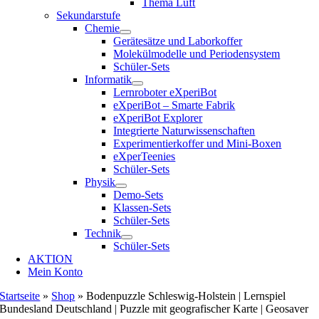
Thema Luft
Sekundarstufe
Chemie
Gerätesätze und Laborkoffer
Molekülmodelle und Periodensystem
Schüler-Sets
Informatik
Lernroboter eXperiBot
eXperiBot – Smarte Fabrik
eXperiBot Explorer
Integrierte Naturwissenschaften
Experimentierkoffer und Mini-Boxen
eXperTeenies
Schüler-Sets
Physik
Demo-Sets
Klassen-Sets
Schüler-Sets
Technik
Schüler-Sets
AKTION
Mein Konto
Startseite
»
Shop
»
Bodenpuzzle Schleswig-Holstein | Lernspiel
Bundesland Deutschland | Puzzle mit geografischer Karte | Geosaver