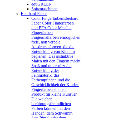
eduGREEN
Spitzmaschinen
Eberhard Faber
Color Fingerfarben
Eberhard
Faber Color Fingerfarben
und EFA Color Metallic
Fingerfarben
Fingermalfarben ermöglichen
freie, non verbale
Ausdrucksformen, die die
Entwicklung von Kindern
begleiten. Das instinktive
Malen mit den Fingern macht
Spaß und unterstützt die
Entwicklung der
Feinmotorik, das
Farbempfinden und die
Geschicklichkeit der Kinder.
Fingerfarben sind ein
Produkt für kleine Künstler.
Die weichen
berührungsfreundlichen
Farben können mit den
Händen, dem Schwamm,
dem Pinsel oder dem