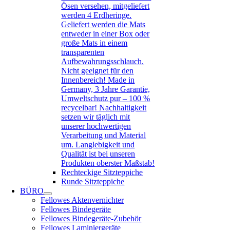
Ösen versehen, mitgeliefert
werden 4 Erdheringe.
Geliefert werden die Mats
entweder in einer Box oder
große Mats in einem
transparenten
Aufbewahrungsschlauch.
Nicht geeignet für den
Innenbereich! Made in
Germany, 3 Jahre Garantie,
Umweltschutz pur – 100 %
recycelbar! Nachhaltigkeit
setzen wir täglich mit
unserer hochwertigen
Verarbeitung und Material
um. Langlebigkeit und
Qualität ist bei unseren
Produkten oberster Maßstab!
Rechteckige Sitzteppiche
Runde Sitzteppiche
BÜRO
Fellowes Aktenvernichter
Fellowes Bindegeräte
Fellowes Bindegeräte-Zubehör
Fellowes Laminiergeräte