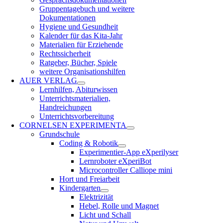
Gruppentagebuch und weitere
Dokumentationen
Hygiene und Gesundheit
Kalender für das Kita-Jahr
Materialien für Erziehende
Rechtssicherheit
Ratgeber, Bücher, Spiele
weitere Organisationshilfen
AUER VERLAG
Lernhilfen, Abiturwissen
Unterrichtsmaterialien,
Handreichungen
Unterrichtsvorbereitung
CORNELSEN EXPERIMENTA
Grundschule
Coding & Robotik
Experimentier-App eXperilyser
Lernroboter eXperiBot
Microcontroller Calliope mini
Hort und Freiarbeit
Kindergarten
Elektrizität
Hebel, Rolle und Magnet
Licht und Schall