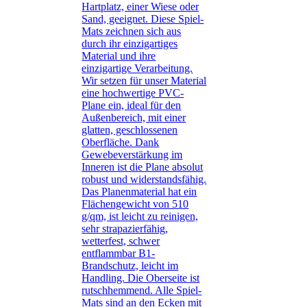
Hartplatz, einer Wiese oder
Sand, geeignet. Diese Spiel-
Mats zeichnen sich aus
durch ihr einzigartiges
Material und ihre
einzigartige Verarbeitung.
Wir setzen für unser Material
eine hochwertige PVC-
Plane ein, ideal für den
Außenbereich, mit einer
glatten, geschlossenen
Oberfläche. Dank
Gewebeverstärkung im
Inneren ist die Plane absolut
robust und widerstandsfähig.
Das Planenmaterial hat ein
Flächengewicht von 510
g/qm, ist leicht zu reinigen,
sehr strapazierfähig,
wetterfest, schwer
entflammbar B1-
Brandschutz, leicht im
Handling. Die Oberseite ist
rutschhemmend. Alle Spiel-
Mats sind an den Ecken mit