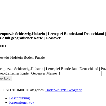
enpuzzle Schleswig-Holstein | Lernspiel Bundesland Deutschland |
zle mit geografischer Karte | Geosaver
,00
€
leswig-Holstein Boden-Puzzle
npuzzle Schleswig-Holstein | Lernspiel Bundesland Deutschland | Puz
geografischer Karte | Geosaver Menge
renkorb
U:
LS113010-0010
Categories:
Boden-Puzzle Geografie
Beschreibung
Rezensionen (0)