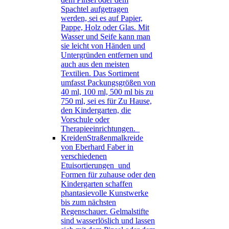
Spachtel aufgetragen
werden, sei es auf Papier,
Pappe, Holz oder Glas. Mit
Wasser und Seife kann man
sie leicht von Händen und
Untergründen entfernen und
auch aus den meisten
Textilien. Das Sortiment
umfasst Packungsgrößen von
40 ml, 100 ml, 500 ml bis zu
750 ml, sei es für Zu Hause,
den Kindergarten, die
Vorschule oder
Therapieeinrichtungen.
Kreiden
Straßenmalkreide
von Eberhard Faber in
verschiedenen
Etuisortierungen und
Formen für zuhause oder den
Kindergarten schaffen
phantasievolle Kunstwerke
bis zum nächsten
Regenschauer. Gelmalstifte
sind wasserlöslich und lassen