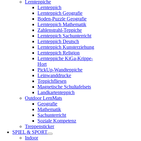
Lernteppiche
Lernteppich
Lernteppich Geografie
Boden-Puzzle Geografie
Lernteppich Mathematik
Zahlenstrahl-Teppiche
Lernteppich Sachunterricht
Lernteppich Deutsch
Lernteppich Kunsterziehung
Lernteppich Religion
Lernteppiche KiGa-Krippe-
Hort
PickUp-Wandteppiche
Leinwanddrucke
Teppichfliesen
Magnetische Schultafelsets
Landkartenteppich
Outdoor LernMats
Geografie
Mathematik
Sachunterricht
Soziale Kompetenz
Treppensticker
SPIEL & SPORT
Indoor