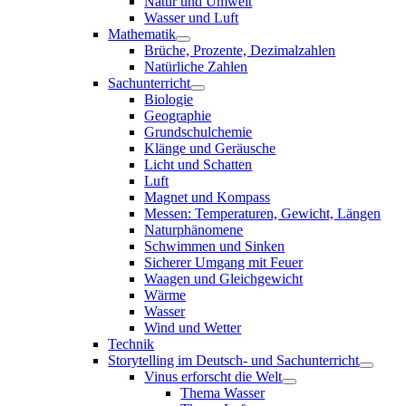
Natur und Umwelt
Wasser und Luft
Mathematik
Brüche, Prozente, Dezimalzahlen
Natürliche Zahlen
Sachunterricht
Biologie
Geographie
Grundschulchemie
Klänge und Geräusche
Licht und Schatten
Luft
Magnet und Kompass
Messen: Temperaturen, Gewicht, Längen
Naturphänomene
Schwimmen und Sinken
Sicherer Umgang mit Feuer
Waagen und Gleichgewicht
Wärme
Wasser
Wind und Wetter
Technik
Storytelling im Deutsch- und Sachunterricht
Vinus erforscht die Welt
Thema Wasser