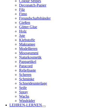
Colour Stripes
Decopatch-Papier
Filz
Fimo
Freundschaftsbänder
Gießen
Glitter Glue
Holz
Jute
Klebstoffe
Makramee
Modellieren
Moosgummi
Naturkosmetik
Pappartikel
Paracord
Reliefpaste
Scheren
Schminke
Schneideunterlage
Seife
Spray
Wachs
Windräder
LEHREN-LERNEN