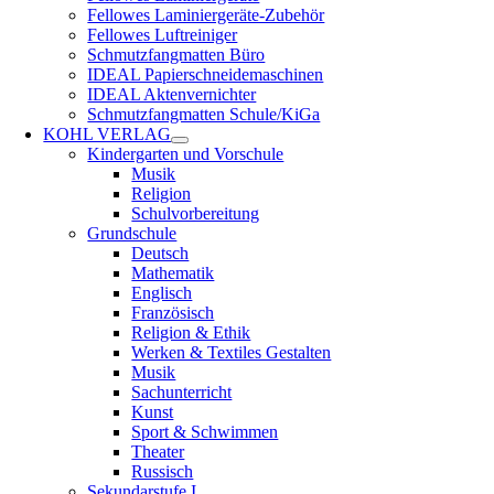
Fellowes Laminiergeräte-Zubehör
Fellowes Luftreiniger
Schmutzfangmatten Büro
IDEAL Papierschneidemaschinen
IDEAL Aktenvernichter
Schmutzfangmatten Schule/KiGa
KOHL VERLAG
Kindergarten und Vorschule
Musik
Religion
Schulvorbereitung
Grundschule
Deutsch
Mathematik
Englisch
Französisch
Religion & Ethik
Werken & Textiles Gestalten
Musik
Sachunterricht
Kunst
Sport & Schwimmen
Theater
Russisch
Sekundarstufe I