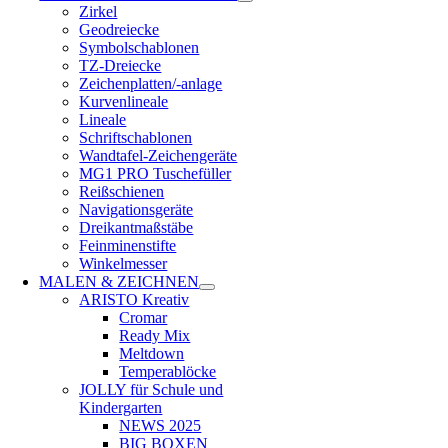
Zirkel
Geodreiecke
Symbolschablonen
TZ-Dreiecke
Zeichenplatten/-anlage
Kurvenlineale
Lineale
Schriftschablonen
Wandtafel-Zeichengeräte
MG1 PRO Tuschefüller
Reißschienen
Navigationsgeräte
Dreikantmaßstäbe
Feinminenstifte
Winkelmesser
MALEN & ZEICHNEN
ARISTO Kreativ
Cromar
Ready Mix
Meltdown
Temperablöcke
JOLLY für Schule und
Kindergarten
NEWS 2025
BIG BOXEN