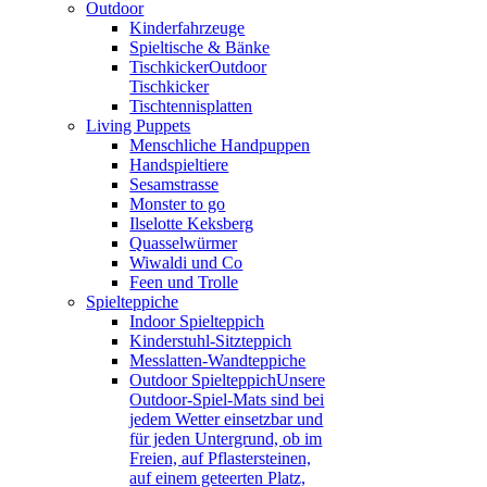
Outdoor
Kinderfahrzeuge
Spieltische & Bänke
Tischkicker
Outdoor
Tischkicker
Tischtennisplatten
Living Puppets
Menschliche Handpuppen
Handspieltiere
Sesamstrasse
Monster to go
Ilselotte Keksberg
Quasselwürmer
Wiwaldi und Co
Feen und Trolle
Spielteppiche
Indoor Spielteppich
Kinderstuhl-Sitzteppich
Messlatten-Wandteppiche
Outdoor Spielteppich
Unsere
Outdoor-Spiel-Mats sind bei
jedem Wetter einsetzbar und
für jeden Untergrund, ob im
Freien, auf Pflastersteinen,
auf einem geteerten Platz,