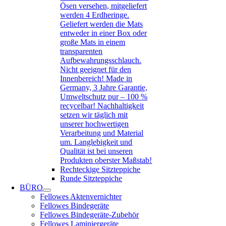
Ösen versehen, mitgeliefert
werden 4 Erdheringe.
Geliefert werden die Mats
entweder in einer Box oder
große Mats in einem
transparenten
Aufbewahrungsschlauch.
Nicht geeignet für den
Innenbereich! Made in
Germany, 3 Jahre Garantie,
Umweltschutz pur – 100 %
recycelbar! Nachhaltigkeit
setzen wir täglich mit
unserer hochwertigen
Verarbeitung und Material
um. Langlebigkeit und
Qualität ist bei unseren
Produkten oberster Maßstab!
Rechteckige Sitzteppiche
Runde Sitzteppiche
BÜRO
Fellowes Aktenvernichter
Fellowes Bindegeräte
Fellowes Bindegeräte-Zubehör
Fellowes Laminiergeräte