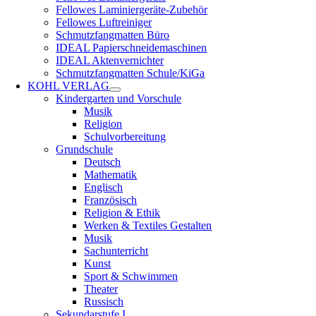
Fellowes Laminiergeräte-Zubehör
Fellowes Luftreiniger
Schmutzfangmatten Büro
IDEAL Papierschneidemaschinen
IDEAL Aktenvernichter
Schmutzfangmatten Schule/KiGa
KOHL VERLAG
Kindergarten und Vorschule
Musik
Religion
Schulvorbereitung
Grundschule
Deutsch
Mathematik
Englisch
Französisch
Religion & Ethik
Werken & Textiles Gestalten
Musik
Sachunterricht
Kunst
Sport & Schwimmen
Theater
Russisch
Sekundarstufe I