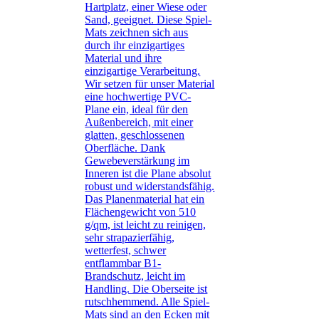
Hartplatz, einer Wiese oder
Sand, geeignet. Diese Spiel-
Mats zeichnen sich aus
durch ihr einzigartiges
Material und ihre
einzigartige Verarbeitung.
Wir setzen für unser Material
eine hochwertige PVC-
Plane ein, ideal für den
Außenbereich, mit einer
glatten, geschlossenen
Oberfläche. Dank
Gewebeverstärkung im
Inneren ist die Plane absolut
robust und widerstandsfähig.
Das Planenmaterial hat ein
Flächengewicht von 510
g/qm, ist leicht zu reinigen,
sehr strapazierfähig,
wetterfest, schwer
entflammbar B1-
Brandschutz, leicht im
Handling. Die Oberseite ist
rutschhemmend. Alle Spiel-
Mats sind an den Ecken mit