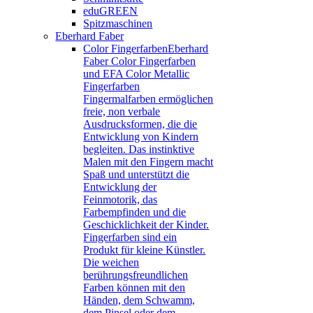
eduGREEN
Spitzmaschinen
Eberhard Faber
Color Fingerfarben
Eberhard
Faber Color Fingerfarben
und EFA Color Metallic
Fingerfarben
Fingermalfarben ermöglichen
freie, non verbale
Ausdrucksformen, die die
Entwicklung von Kindern
begleiten. Das instinktive
Malen mit den Fingern macht
Spaß und unterstützt die
Entwicklung der
Feinmotorik, das
Farbempfinden und die
Geschicklichkeit der Kinder.
Fingerfarben sind ein
Produkt für kleine Künstler.
Die weichen
berührungsfreundlichen
Farben können mit den
Händen, dem Schwamm,
dem Pinsel oder dem