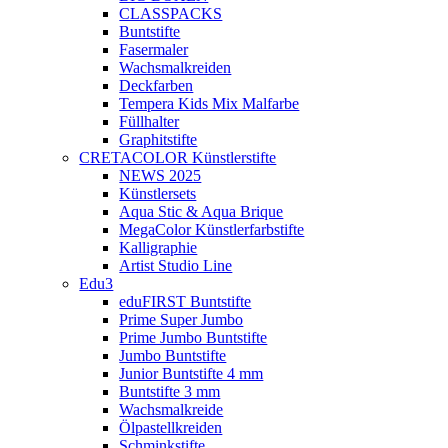
CLASSPACKS
Buntstifte
Fasermaler
Wachsmalkreiden
Deckfarben
Tempera Kids Mix Malfarbe
Füllhalter
Graphitstifte
CRETACOLOR Künstlerstifte
NEWS 2025
Künstlersets
Aqua Stic & Aqua Brique
MegaColor Künstlerfarbstifte
Kalligraphie
Artist Studio Line
Edu3
eduFIRST Buntstifte
Prime Super Jumbo
Prime Jumbo Buntstifte
Jumbo Buntstifte
Junior Buntstifte 4 mm
Buntstifte 3 mm
Wachsmalkreide
Ölpastellkreiden
Schminkstifte