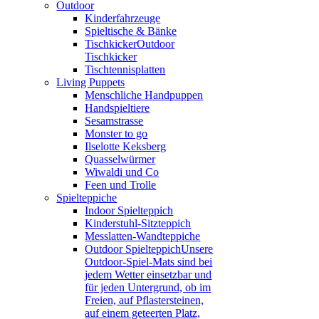
Outdoor
Kinderfahrzeuge
Spieltische & Bänke
Tischkicker
Outdoor
Tischkicker
Tischtennisplatten
Living Puppets
Menschliche Handpuppen
Handspieltiere
Sesamstrasse
Monster to go
Ilselotte Keksberg
Quasselwürmer
Wiwaldi und Co
Feen und Trolle
Spielteppiche
Indoor Spielteppich
Kinderstuhl-Sitzteppich
Messlatten-Wandteppiche
Outdoor Spielteppich
Unsere
Outdoor-Spiel-Mats sind bei
jedem Wetter einsetzbar und
für jeden Untergrund, ob im
Freien, auf Pflastersteinen,
auf einem geteerten Platz,