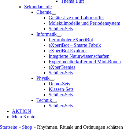
Thema Luft
Sekundarstufe
Chemie
Gerätesätze und Laborkoffer
Molekülmodelle und Periodensystem
Schüler-Sets
Informatik
Lernroboter eXperiBot
eXperiBot – Smarte Fabrik
eXperiBot Explorer
Integrierte Naturwissenschaften
Experimentierkoffer und Mini-Boxen
eXperTeenies
Schüler-Sets
Physik
Demo-Sets
Klassen-Sets
Schüler-Sets
Technik
Schüler-Sets
AKTION
Mein Konto
Startseite
»
Shop
»
Rhythmen, Rituale und Ordnungen schätzen