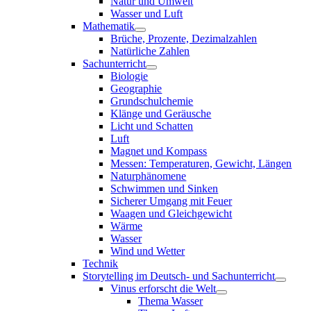
Natur und Umwelt
Wasser und Luft
Mathematik
Brüche, Prozente, Dezimalzahlen
Natürliche Zahlen
Sachunterricht
Biologie
Geographie
Grundschulchemie
Klänge und Geräusche
Licht und Schatten
Luft
Magnet und Kompass
Messen: Temperaturen, Gewicht, Längen
Naturphänomene
Schwimmen und Sinken
Sicherer Umgang mit Feuer
Waagen und Gleichgewicht
Wärme
Wasser
Wind und Wetter
Technik
Storytelling im Deutsch- und Sachunterricht
Vinus erforscht die Welt
Thema Wasser