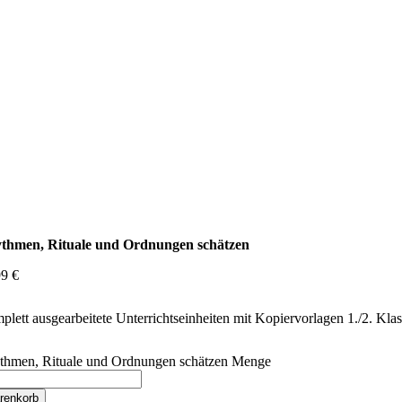
thmen, Rituale und Ordnungen schätzen
99
€
lett ausgearbeitete Unterrichtseinheiten mit Kopiervorlagen 1./2. Kla
thmen, Rituale und Ordnungen schätzen Menge
renkorb