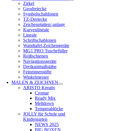
Zirkel
Geodreiecke
Symbolschablonen
TZ-Dreiecke
Zeichenplatten/-anlage
Kurvenlineale
Lineale
Schriftschablonen
Wandtafel-Zeichengeräte
MG1 PRO Tuschefüller
Reißschienen
Navigationsgeräte
Dreikantmaßstäbe
Feinminenstifte
Winkelmesser
MALEN & ZEICHNEN
ARISTO Kreativ
Cromar
Ready Mix
Meltdown
Temperablöcke
JOLLY für Schule und
Kindergarten
NEWS 2025
BIG BOXEN