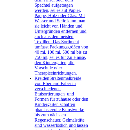
Spachtel aufgetragen
werden, sei es auf Papier,
Pappe, Holz oder Glas. Mit
Wasser und Seife kann man
sie leicht von Händen und
Untergründen entfernen und
auch aus den meisten
Textilien. Das Sortiment
umfasst Packungsgrößen von
40 ml, 100 ml, 500 ml bis zu
750 ml, sei es für Zu Hause,
den Kindergarten, die
Vorschule oder
Therapieeinrichtungen.
Kreiden
Straßenmalkreide
von Eberhard Faber in
verschiedenen
Etuisortierungen und
Formen für zuhause oder den
Kindergarten schaffen
phantasievolle Kunstwerke
bis zum nächsten
Regenschauer. Gelmalstifte
sind wasserlöslich und lassen