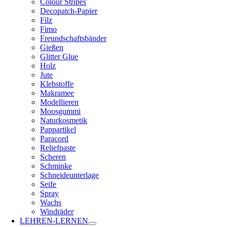
Colour Stripes
Decopatch-Papier
Filz
Fimo
Freundschaftsbänder
Gießen
Glitter Glue
Holz
Jute
Klebstoffe
Makramee
Modellieren
Moosgummi
Naturkosmetik
Pappartikel
Paracord
Reliefpaste
Scheren
Schminke
Schneideunterlage
Seife
Spray
Wachs
Windräder
LEHREN-LERNEN