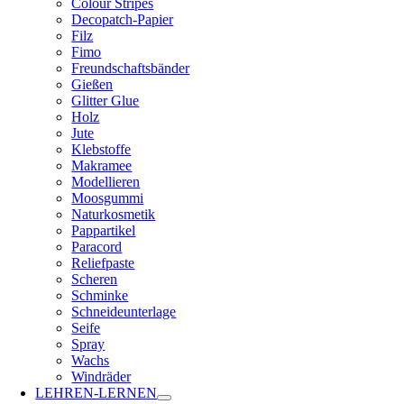
Colour Stripes
Decopatch-Papier
Filz
Fimo
Freundschaftsbänder
Gießen
Glitter Glue
Holz
Jute
Klebstoffe
Makramee
Modellieren
Moosgummi
Naturkosmetik
Pappartikel
Paracord
Reliefpaste
Scheren
Schminke
Schneideunterlage
Seife
Spray
Wachs
Windräder
LEHREN-LERNEN