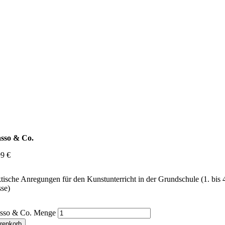
asso & Co.
99
€
tische Anregungen für den Kunstunterricht in der Grundschule (1. bis 
se)
asso & Co. Menge
renkorb