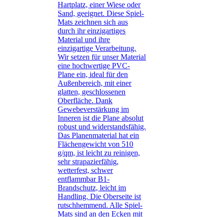
Hartplatz, einer Wiese oder
Sand, geeignet. Diese Spiel-
Mats zeichnen sich aus
durch ihr einzigartiges
Material und ihre
einzigartige Verarbeitung.
Wir setzen für unser Material
eine hochwertige PVC-
Plane ein, ideal für den
Außenbereich, mit einer
glatten, geschlossenen
Oberfläche. Dank
Gewebeverstärkung im
Inneren ist die Plane absolut
robust und widerstandsfähig.
Das Planenmaterial hat ein
Flächengewicht von 510
g/qm, ist leicht zu reinigen,
sehr strapazierfähig,
wetterfest, schwer
entflammbar B1-
Brandschutz, leicht im
Handling. Die Oberseite ist
rutschhemmend. Alle Spiel-
Mats sind an den Ecken mit