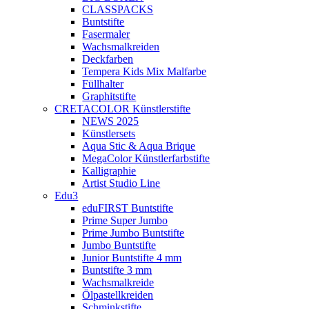
CLASSPACKS
Buntstifte
Fasermaler
Wachsmalkreiden
Deckfarben
Tempera Kids Mix Malfarbe
Füllhalter
Graphitstifte
CRETACOLOR Künstlerstifte
NEWS 2025
Künstlersets
Aqua Stic & Aqua Brique
MegaColor Künstlerfarbstifte
Kalligraphie
Artist Studio Line
Edu3
eduFIRST Buntstifte
Prime Super Jumbo
Prime Jumbo Buntstifte
Jumbo Buntstifte
Junior Buntstifte 4 mm
Buntstifte 3 mm
Wachsmalkreide
Ölpastellkreiden
Schminkstifte