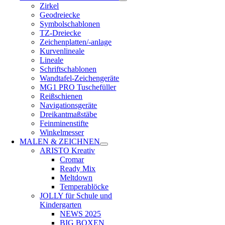
Zirkel
Geodreiecke
Symbolschablonen
TZ-Dreiecke
Zeichenplatten/-anlage
Kurvenlineale
Lineale
Schriftschablonen
Wandtafel-Zeichengeräte
MG1 PRO Tuschefüller
Reißschienen
Navigationsgeräte
Dreikantmaßstäbe
Feinminenstifte
Winkelmesser
MALEN & ZEICHNEN
ARISTO Kreativ
Cromar
Ready Mix
Meltdown
Temperablöcke
JOLLY für Schule und
Kindergarten
NEWS 2025
BIG BOXEN