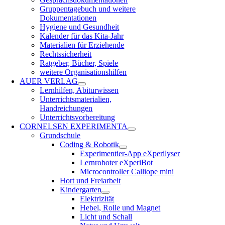
Gruppentagebuch und weitere
Dokumentationen
Hygiene und Gesundheit
Kalender für das Kita-Jahr
Materialien für Erziehende
Rechtssicherheit
Ratgeber, Bücher, Spiele
weitere Organisationshilfen
AUER VERLAG
Lernhilfen, Abiturwissen
Unterrichtsmaterialien,
Handreichungen
Unterrichtsvorbereitung
CORNELSEN EXPERIMENTA
Grundschule
Coding & Robotik
Experimentier-App eXperilyser
Lernroboter eXperiBot
Microcontroller Calliope mini
Hort und Freiarbeit
Kindergarten
Elektrizität
Hebel, Rolle und Magnet
Licht und Schall