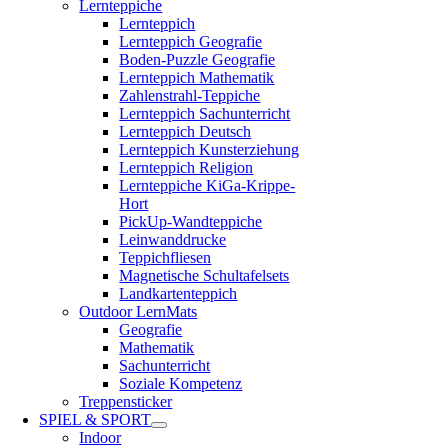
Lernteppiche
Lernteppich
Lernteppich Geografie
Boden-Puzzle Geografie
Lernteppich Mathematik
Zahlenstrahl-Teppiche
Lernteppich Sachunterricht
Lernteppich Deutsch
Lernteppich Kunsterziehung
Lernteppich Religion
Lernteppiche KiGa-Krippe-
Hort
PickUp-Wandteppiche
Leinwanddrucke
Teppichfliesen
Magnetische Schultafelsets
Landkartenteppich
Outdoor LernMats
Geografie
Mathematik
Sachunterricht
Soziale Kompetenz
Treppensticker
SPIEL & SPORT
Indoor