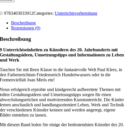
U:
9783403033912
Categories:
Unterrichtsvorbereitung
Beschreibung
Rezensionen (0)
Beschreibung
9 Unterrichtseinheiten zu Künstlern des 20. Jahrhunderts mit
Gestaltungsideen, Umsetzungstipps und Informationen zu Leben
und Werk
Tauchen Sie mit Ihren Klasse in die fantasievolle Welt Paul Klees, in
den Farbenreichtum Friedensreich Hundertwassers oder in die
Formenvielfalt Joan Mirós ein!
Neun erfolgreich erprobte und kindgerecht aufbereitete Themen mit
tollen Gestaltungsideen und Umsetzungstipps sorgen für einen
abwechslungsreichen und motivierenden Kunstunterricht. Die Kinder
lernen anschaulich und handlungsorientiert Leben, Werk und Technik
der verschiedenen Künstler kennen und werden angeregt, eigene
Bilder entstehen zu lassen.
Mit diesem Band holen Sie einige der bedeutendsten Künstler des 20.