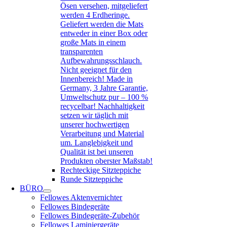
Ösen versehen, mitgeliefert
werden 4 Erdheringe.
Geliefert werden die Mats
entweder in einer Box oder
große Mats in einem
transparenten
Aufbewahrungsschlauch.
Nicht geeignet für den
Innenbereich! Made in
Germany, 3 Jahre Garantie,
Umweltschutz pur – 100 %
recycelbar! Nachhaltigkeit
setzen wir täglich mit
unserer hochwertigen
Verarbeitung und Material
um. Langlebigkeit und
Qualität ist bei unseren
Produkten oberster Maßstab!
Rechteckige Sitzteppiche
Runde Sitzteppiche
BÜRO
Fellowes Aktenvernichter
Fellowes Bindegeräte
Fellowes Bindegeräte-Zubehör
Fellowes Laminiergeräte