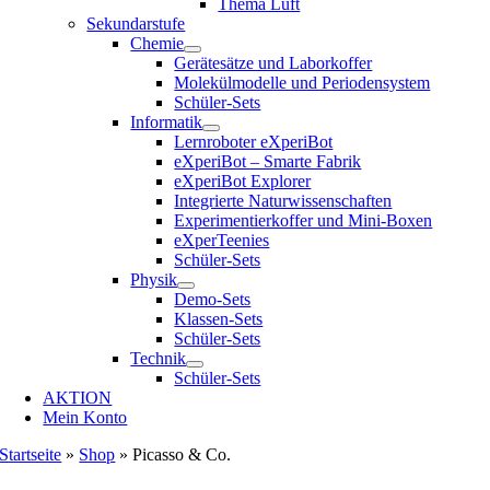
Thema Luft
Sekundarstufe
Chemie
Gerätesätze und Laborkoffer
Molekülmodelle und Periodensystem
Schüler-Sets
Informatik
Lernroboter eXperiBot
eXperiBot – Smarte Fabrik
eXperiBot Explorer
Integrierte Naturwissenschaften
Experimentierkoffer und Mini-Boxen
eXperTeenies
Schüler-Sets
Physik
Demo-Sets
Klassen-Sets
Schüler-Sets
Technik
Schüler-Sets
AKTION
Mein Konto
Startseite
»
Shop
»
Picasso & Co.