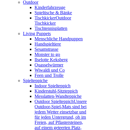
Outdoor
Kinderfahrzeuge
Spieltische & Bänke
Tischkicker
Outdoor
Tischkicker
Tischtennisplatten
Living Puppets
Menschliche Handpuppen
Handspieltiere
Sesamstrasse
Monster to go
Ilselotte Keksberg
Quasselwürmer
Wiwaldi und Co
Feen und Trolle
Spielteppiche
Indoor Spielteppich
Kinderstuhl-Sitzteppich
Messlatten-Wandteppiche
Outdoor Spielteppich
Unsere
Outdoor-Spiel-Mats sind bei
jedem Wetter einsetzbar und
für jeden Untergrund, ob im
Freien, auf Pflastersteinen,
auf einem geteerten Platz,