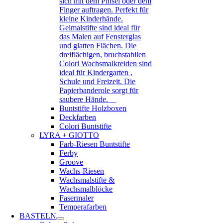
sich mit dem Pinsel oder dem
Finger auftragen. Perfekt für
kleine Kinderhände.
Gelmalstifte sind ideal für
das Malen auf Fensterglas
und glatten Flächen. Die
dreiflächigen, bruchstabilen
Colori Wachsmalkreiden sind
ideal für Kindergarten ,
Schule und Freizeit. Die
Papierbanderole sorgt für
saubere Hände.
Buntstifte Holzboxen
Deckfarben
Colori Buntstifte
LYRA + GIOTTO
Farb-Riesen Buntstifte
Ferby
Groove
Wachs-Riesen
Wachsmalstifte &
Wachsmalblöcke
Fasermaler
Temperafarben
BASTELN