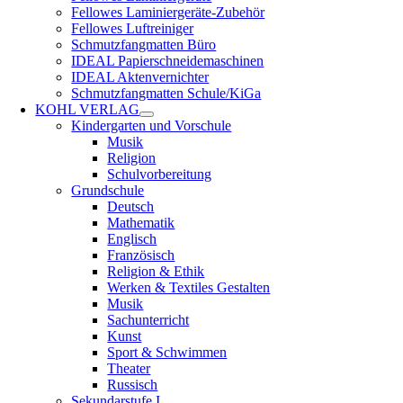
Fellowes Laminiergeräte-Zubehör
Fellowes Luftreiniger
Schmutzfangmatten Büro
IDEAL Papierschneidemaschinen
IDEAL Aktenvernichter
Schmutzfangmatten Schule/KiGa
KOHL VERLAG
Kindergarten und Vorschule
Musik
Religion
Schulvorbereitung
Grundschule
Deutsch
Mathematik
Englisch
Französisch
Religion & Ethik
Werken & Textiles Gestalten
Musik
Sachunterricht
Kunst
Sport & Schwimmen
Theater
Russisch
Sekundarstufe I