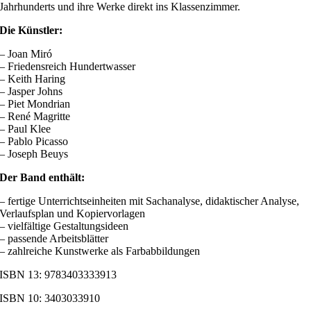
Jahrhunderts und ihre Werke direkt ins Klassenzimmer.
Die Künstler:
– Joan Miró
– Friedensreich Hundertwasser
– Keith Haring
– Jasper Johns
– Piet Mondrian
– René Magritte
– Paul Klee
– Pablo Picasso
– Joseph Beuys
Der Band enthält:
– fertige Unterrichtseinheiten mit Sachanalyse, didaktischer Analyse,
Verlaufsplan und Kopiervorlagen
– vielfältige Gestaltungsideen
– passende Arbeitsblätter
– zahlreiche Kunstwerke als Farbabbildungen
ISBN 13: 9783403333913
ISBN 10: 3403033910