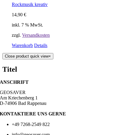
Rockmusik kreativ
14,90
€
inkl. 7 % MwSt.
zzgl.
Versandkosten
Warenkorb
Details
Close product quick view
×
Titel
ANSCHRIFT
GEOSAVER
Am Kriechenberg 1
D-74906 Bad Rappenau
KONTAKTIERE UNS GERNE
+49 7268-2549 822
info@geosaver.com