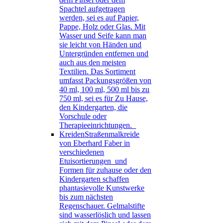
Spachtel aufgetragen
werden, sei es auf Papier,
Pappe, Holz oder Glas. Mit
Wasser und Seife kann man
sie leicht von Händen und
Untergründen entfernen und
auch aus den meisten
Textilien. Das Sortiment
umfasst Packungsgrößen von
40 ml, 100 ml, 500 ml bis zu
750 ml, sei es für Zu Hause,
den Kindergarten, die
Vorschule oder
Therapieeinrichtungen.
Kreiden
Straßenmalkreide
von Eberhard Faber in
verschiedenen
Etuisortierungen und
Formen für zuhause oder den
Kindergarten schaffen
phantasievolle Kunstwerke
bis zum nächsten
Regenschauer. Gelmalstifte
sind wasserlöslich und lassen