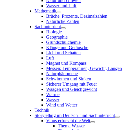
Natur und Umwelt
Wasser und Luft
Mathematik
Brüche, Prozente, Dezimalzahlen
Natürliche Zahlen
Sachunterricht
Biologie
Geographie
Grundschulchemie
Klänge und Geräusche
Licht und Schatten
Luft
Magnet und Kompass
Messen: Temperaturen, Gewicht, Längen
Naturphänomene
Schwimmen und Sinken
Sicherer Umgang mit Feuer
Waagen und Gleichgewicht
Wärme
Wasser
Wind und Wetter
Technik
Storytelling im Deutsch- und Sachunterricht
Vinus erforscht die Welt
Thema Wasser