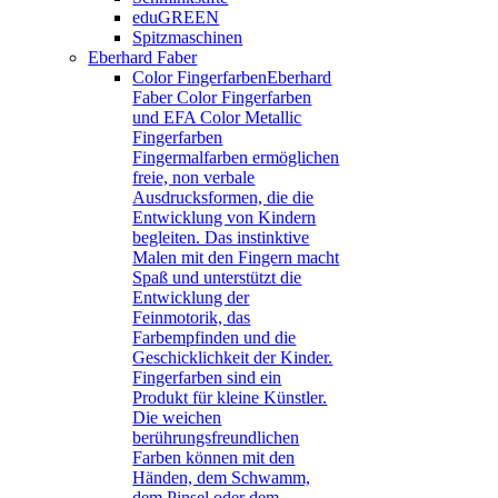
eduGREEN
Spitzmaschinen
Eberhard Faber
Color Fingerfarben
Eberhard
Faber Color Fingerfarben
und EFA Color Metallic
Fingerfarben
Fingermalfarben ermöglichen
freie, non verbale
Ausdrucksformen, die die
Entwicklung von Kindern
begleiten. Das instinktive
Malen mit den Fingern macht
Spaß und unterstützt die
Entwicklung der
Feinmotorik, das
Farbempfinden und die
Geschicklichkeit der Kinder.
Fingerfarben sind ein
Produkt für kleine Künstler.
Die weichen
berührungsfreundlichen
Farben können mit den
Händen, dem Schwamm,
dem Pinsel oder dem