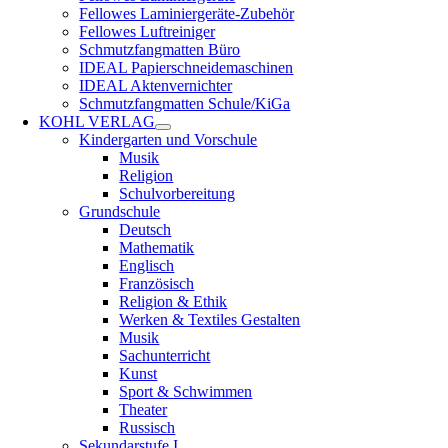
Fellowes Laminiergeräte-Zubehör
Fellowes Luftreiniger
Schmutzfangmatten Büro
IDEAL Papierschneidemaschinen
IDEAL Aktenvernichter
Schmutzfangmatten Schule/KiGa
KOHL VERLAG
Kindergarten und Vorschule
Musik
Religion
Schulvorbereitung
Grundschule
Deutsch
Mathematik
Englisch
Französisch
Religion & Ethik
Werken & Textiles Gestalten
Musik
Sachunterricht
Kunst
Sport & Schwimmen
Theater
Russisch
Sekundarstufe I