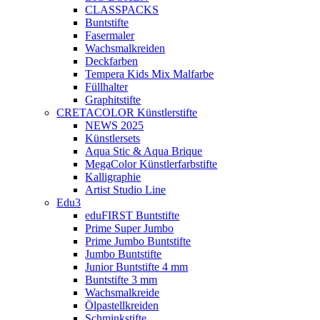
CLASSPACKS
Buntstifte
Fasermaler
Wachsmalkreiden
Deckfarben
Tempera Kids Mix Malfarbe
Füllhalter
Graphitstifte
CRETACOLOR Künstlerstifte
NEWS 2025
Künstlersets
Aqua Stic & Aqua Brique
MegaColor Künstlerfarbstifte
Kalligraphie
Artist Studio Line
Edu3
eduFIRST Buntstifte
Prime Super Jumbo
Prime Jumbo Buntstifte
Jumbo Buntstifte
Junior Buntstifte 4 mm
Buntstifte 3 mm
Wachsmalkreide
Ölpastellkreiden
Schminkstifte