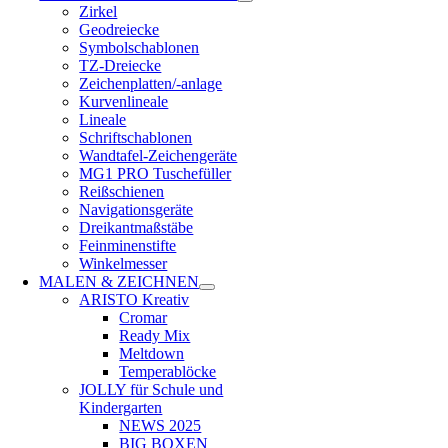
Zirkel
Geodreiecke
Symbolschablonen
TZ-Dreiecke
Zeichenplatten/-anlage
Kurvenlineale
Lineale
Schriftschablonen
Wandtafel-Zeichengeräte
MG1 PRO Tuschefüller
Reißschienen
Navigationsgeräte
Dreikantmaßstäbe
Feinminenstifte
Winkelmesser
MALEN & ZEICHNEN
ARISTO Kreativ
Cromar
Ready Mix
Meltdown
Temperablöcke
JOLLY für Schule und
Kindergarten
NEWS 2025
BIG BOXEN