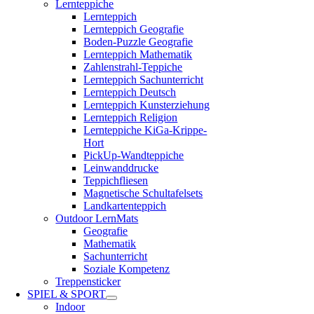
Lernteppiche
Lernteppich
Lernteppich Geografie
Boden-Puzzle Geografie
Lernteppich Mathematik
Zahlenstrahl-Teppiche
Lernteppich Sachunterricht
Lernteppich Deutsch
Lernteppich Kunsterziehung
Lernteppich Religion
Lernteppiche KiGa-Krippe-
Hort
PickUp-Wandteppiche
Leinwanddrucke
Teppichfliesen
Magnetische Schultafelsets
Landkartenteppich
Outdoor LernMats
Geografie
Mathematik
Sachunterricht
Soziale Kompetenz
Treppensticker
SPIEL & SPORT
Indoor