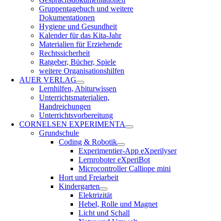
Gruppentagebuch und weitere
Dokumentationen
Hygiene und Gesundheit
Kalender für das Kita-Jahr
Materialien für Erziehende
Rechtssicherheit
Ratgeber, Bücher, Spiele
weitere Organisationshilfen
AUER VERLAG
Lernhilfen, Abiturwissen
Unterrichtsmaterialien,
Handreichungen
Unterrichtsvorbereitung
CORNELSEN EXPERIMENTA
Grundschule
Coding & Robotik
Experimentier-App eXperilyser
Lernroboter eXperiBot
Microcontroller Calliope mini
Hort und Freiarbeit
Kindergarten
Elektrizität
Hebel, Rolle und Magnet
Licht und Schall