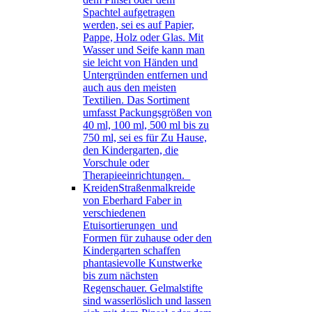
Spachtel aufgetragen
werden, sei es auf Papier,
Pappe, Holz oder Glas. Mit
Wasser und Seife kann man
sie leicht von Händen und
Untergründen entfernen und
auch aus den meisten
Textilien. Das Sortiment
umfasst Packungsgrößen von
40 ml, 100 ml, 500 ml bis zu
750 ml, sei es für Zu Hause,
den Kindergarten, die
Vorschule oder
Therapieeinrichtungen.
Kreiden
Straßenmalkreide
von Eberhard Faber in
verschiedenen
Etuisortierungen und
Formen für zuhause oder den
Kindergarten schaffen
phantasievolle Kunstwerke
bis zum nächsten
Regenschauer. Gelmalstifte
sind wasserlöslich und lassen