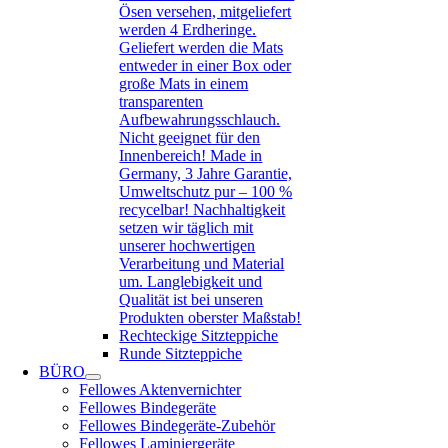
Ösen versehen, mitgeliefert
werden 4 Erdheringe.
Geliefert werden die Mats
entweder in einer Box oder
große Mats in einem
transparenten
Aufbewahrungsschlauch.
Nicht geeignet für den
Innenbereich! Made in
Germany, 3 Jahre Garantie,
Umweltschutz pur – 100 %
recycelbar! Nachhaltigkeit
setzen wir täglich mit
unserer hochwertigen
Verarbeitung und Material
um. Langlebigkeit und
Qualität ist bei unseren
Produkten oberster Maßstab!
Rechteckige Sitzteppiche
Runde Sitzteppiche
BÜRO
Fellowes Aktenvernichter
Fellowes Bindegeräte
Fellowes Bindegeräte-Zubehör
Fellowes Laminiergeräte