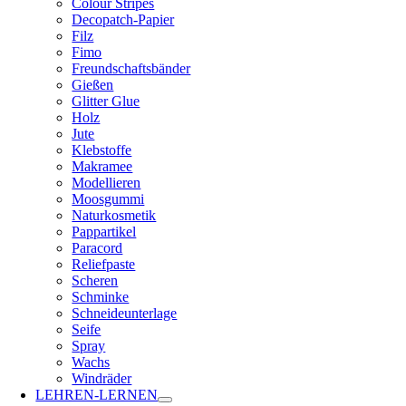
Colour Stripes
Decopatch-Papier
Filz
Fimo
Freundschaftsbänder
Gießen
Glitter Glue
Holz
Jute
Klebstoffe
Makramee
Modellieren
Moosgummi
Naturkosmetik
Pappartikel
Paracord
Reliefpaste
Scheren
Schminke
Schneideunterlage
Seife
Spray
Wachs
Windräder
LEHREN-LERNEN