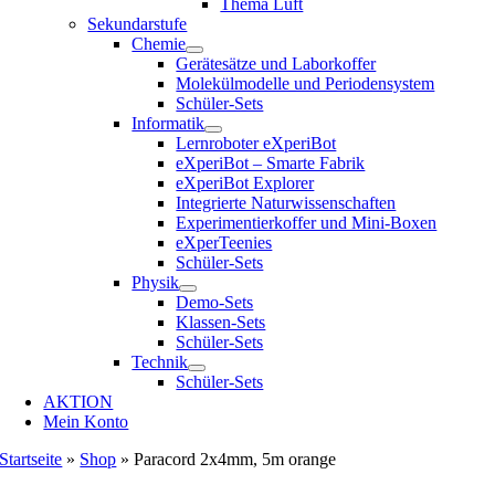
Thema Luft
Sekundarstufe
Chemie
Gerätesätze und Laborkoffer
Molekülmodelle und Periodensystem
Schüler-Sets
Informatik
Lernroboter eXperiBot
eXperiBot – Smarte Fabrik
eXperiBot Explorer
Integrierte Naturwissenschaften
Experimentierkoffer und Mini-Boxen
eXperTeenies
Schüler-Sets
Physik
Demo-Sets
Klassen-Sets
Schüler-Sets
Technik
Schüler-Sets
AKTION
Mein Konto
Startseite
»
Shop
»
Paracord 2x4mm, 5m orange