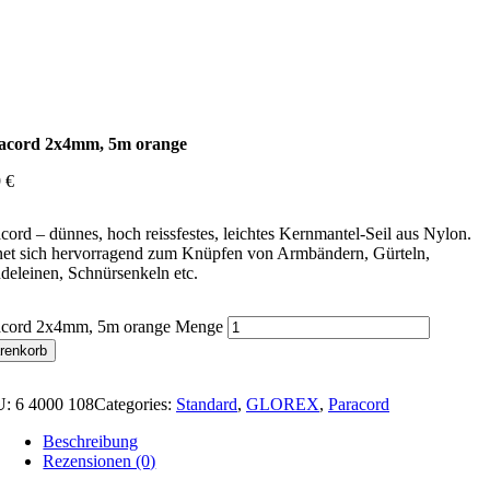
acord 2x4mm, 5m orange
9
€
cord – dünnes, hoch reissfestes, leichtes Kernmantel-Seil aus Nylon.
net sich hervorragend zum Knüpfen von Armbändern, Gürteln,
eleinen, Schnürsenkeln etc.
acord 2x4mm, 5m orange Menge
renkorb
U:
6 4000 108
Categories:
Standard
,
GLOREX
,
Paracord
Beschreibung
Rezensionen (0)