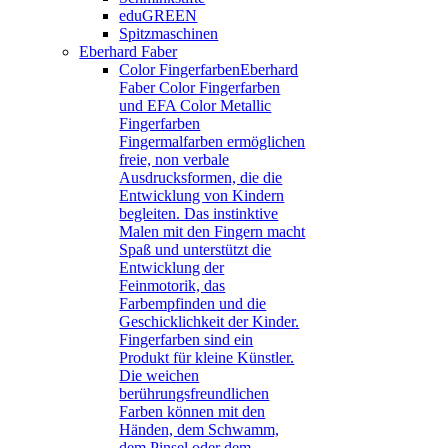
eduGREEN
Spitzmaschinen
Eberhard Faber
Color Fingerfarben
Eberhard
Faber Color Fingerfarben
und EFA Color Metallic
Fingerfarben
Fingermalfarben ermöglichen
freie, non verbale
Ausdrucksformen, die die
Entwicklung von Kindern
begleiten. Das instinktive
Malen mit den Fingern macht
Spaß und unterstützt die
Entwicklung der
Feinmotorik, das
Farbempfinden und die
Geschicklichkeit der Kinder.
Fingerfarben sind ein
Produkt für kleine Künstler.
Die weichen
berührungsfreundlichen
Farben können mit den
Händen, dem Schwamm,
dem Pinsel oder dem