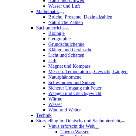
Natur und Umwelt
Wasser und Luft
Mathematik
Brüche, Prozente, Dezimalzahlen
Natürliche Zahlen
Sachunterricht
Biologie
Geographie
Grundschulchemie
Klänge und Geräusche
Licht und Schatten
Luft
Magnet und Kompass
Messen: Temperaturen, Gewicht, Längen
Naturphänomene
Schwimmen und Sinken
Sicherer Umgang mit Feuer
Waagen und Gleichgewicht
Wärme
Wasser
Wind und Wetter
Technik
Storytelling im Deutsch- und Sachunterricht
Vinus erforscht die Welt
Thema Wasser