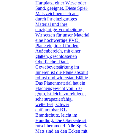
Hartplatz, einer Wiese oder
Sand, geeignet. Diese Spiel-
Mats zeichnen sich aus
durch ihr einzigartiges
Material und ihre
einzigartige Verarbeitung.
Wir setzen für unser Material
eine hochwertige PVC-
Plane ein, ideal für den
Außenbereich, mit einer
glatten, geschlossenen
Oberfläche. Dank
Gewebeverstärkung im
Inneren ist die Plane absolut
robust und widerstandsfähig.
Das Planenmaterial hat ein
Flächengewicht von 510
g/qm, ist leicht zu reinigen,
sehr strapazierfähig,
wetterfest, schwer
entflammbar B1-
Brandschutz, leicht im
Handling. Die Oberseite ist
rutschhemmend. Alle Spiel-
Mats sind an den Ecken mit