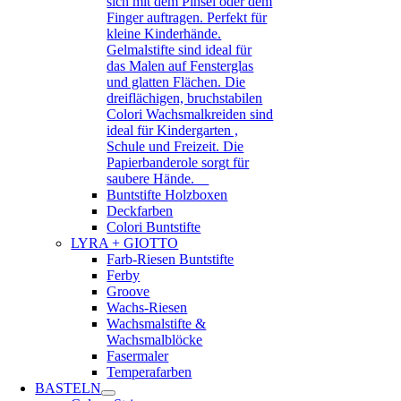
sich mit dem Pinsel oder dem
Finger auftragen. Perfekt für
kleine Kinderhände.
Gelmalstifte sind ideal für
das Malen auf Fensterglas
und glatten Flächen. Die
dreiflächigen, bruchstabilen
Colori Wachsmalkreiden sind
ideal für Kindergarten ,
Schule und Freizeit. Die
Papierbanderole sorgt für
saubere Hände.
Buntstifte Holzboxen
Deckfarben
Colori Buntstifte
LYRA + GIOTTO
Farb-Riesen Buntstifte
Ferby
Groove
Wachs-Riesen
Wachsmalstifte &
Wachsmalblöcke
Fasermaler
Temperafarben
BASTELN