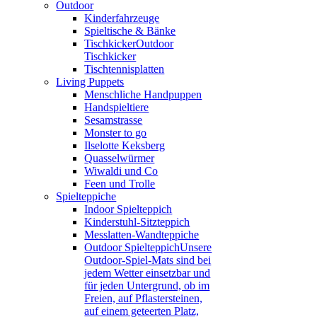
Outdoor
Kinderfahrzeuge
Spieltische & Bänke
Tischkicker
Outdoor
Tischkicker
Tischtennisplatten
Living Puppets
Menschliche Handpuppen
Handspieltiere
Sesamstrasse
Monster to go
Ilselotte Keksberg
Quasselwürmer
Wiwaldi und Co
Feen und Trolle
Spielteppiche
Indoor Spielteppich
Kinderstuhl-Sitzteppich
Messlatten-Wandteppiche
Outdoor Spielteppich
Unsere
Outdoor-Spiel-Mats sind bei
jedem Wetter einsetzbar und
für jeden Untergrund, ob im
Freien, auf Pflastersteinen,
auf einem geteerten Platz,