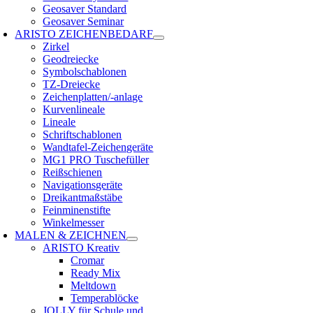
Geosaver Standard
Geosaver Seminar
ARISTO ZEICHENBEDARF
Zirkel
Geodreiecke
Symbolschablonen
TZ-Dreiecke
Zeichenplatten/-anlage
Kurvenlineale
Lineale
Schriftschablonen
Wandtafel-Zeichengeräte
MG1 PRO Tuschefüller
Reißschienen
Navigationsgeräte
Dreikantmaßstäbe
Feinminenstifte
Winkelmesser
MALEN & ZEICHNEN
ARISTO Kreativ
Cromar
Ready Mix
Meltdown
Temperablöcke
JOLLY für Schule und