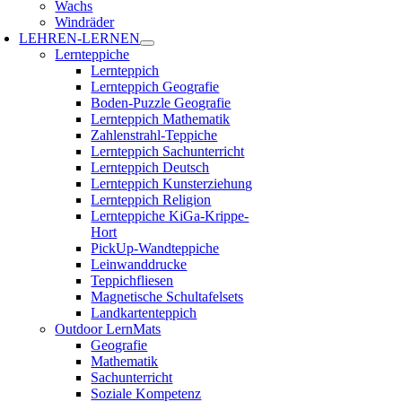
Wachs
Windräder
LEHREN-LERNEN
Lernteppiche
Lernteppich
Lernteppich Geografie
Boden-Puzzle Geografie
Lernteppich Mathematik
Zahlenstrahl-Teppiche
Lernteppich Sachunterricht
Lernteppich Deutsch
Lernteppich Kunsterziehung
Lernteppich Religion
Lernteppiche KiGa-Krippe-
Hort
PickUp-Wandteppiche
Leinwanddrucke
Teppichfliesen
Magnetische Schultafelsets
Landkartenteppich
Outdoor LernMats
Geografie
Mathematik
Sachunterricht
Soziale Kompetenz