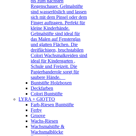
bis zum nächsten
Regenschauer. Gelmalstifte
sind wasserlöslich und lassen
sich mit dem Pinsel oder dem
Finger auftragen. Perfekt für
kleine Kinderhände.
Gelmalstifte sind ideal für
das Malen auf Fensterglas
und glatten Flächen. Die
dreiflächigen, bruchstabilen
Colori Wachsmalkreiden sind
ideal für Kindergarten ,
Schule und Freizeit. Die
Papierbanderole sorgt für
saubere Hände.
Buntstifte Holzboxen
Deckfarben
Colori Buntstifte
LYRA + GIOTTO
Farb-Riesen Buntstifte
Ferby
Groove
Wachs-Riesen
Wachsmalstifte &
Wachsmalblöcke