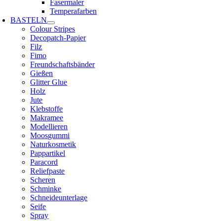
Fasermaler
Temperafarben
BASTELN
Colour Stripes
Decopatch-Papier
Filz
Fimo
Freundschaftsbänder
Gießen
Glitter Glue
Holz
Jute
Klebstoffe
Makramee
Modellieren
Moosgummi
Naturkosmetik
Pappartikel
Paracord
Reliefpaste
Scheren
Schminke
Schneideunterlage
Seife
Spray