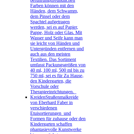
berührungsfreundlichen
Farben können mit den
Händen, dem Schwamm,
dem Pinsel oder dem
Spachtel aufgetragen
werden, sei es auf Papier,
Pappe, Holz oder Glas. Mit
Wasser und Seife kann man
sie leicht von Händen und
Untergründen entfernen und
auch aus den meisten
Textilien. Das Sortiment
umfasst Packungsgrößen von
40 ml, 100 ml, 500 ml bis zu
750 ml, sei es für Zu Hause,
den Kindergarten, die
Vorschule oder
Therapieeinrichtungen.
Kreiden
Straßenmalkreide
von Eberhard Faber in
verschiedenen
Etuisortierungen und
Formen für zuhause oder den
Kindergarten schaffen
phantasievolle Kunstwerke