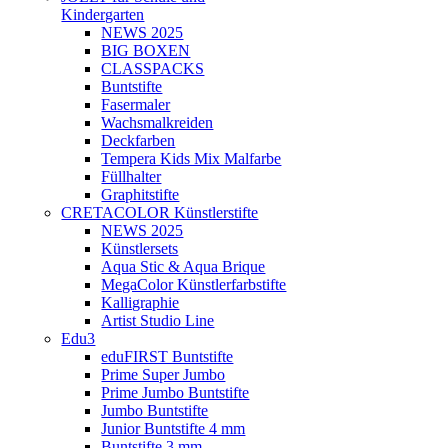
Kindergarten
NEWS 2025
BIG BOXEN
CLASSPACKS
Buntstifte
Fasermaler
Wachsmalkreiden
Deckfarben
Tempera Kids Mix Malfarbe
Füllhalter
Graphitstifte
CRETACOLOR Künstlerstifte
NEWS 2025
Künstlersets
Aqua Stic & Aqua Brique
MegaColor Künstlerfarbstifte
Kalligraphie
Artist Studio Line
Edu3
eduFIRST Buntstifte
Prime Super Jumbo
Prime Jumbo Buntstifte
Jumbo Buntstifte
Junior Buntstifte 4 mm
Buntstifte 3 mm