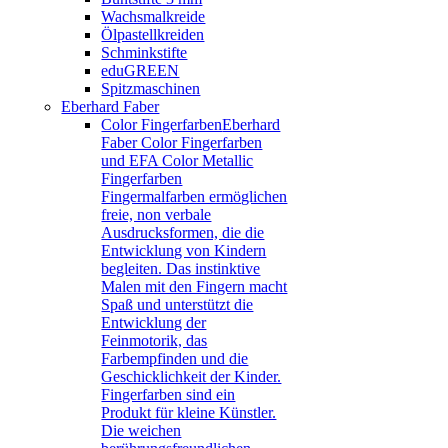
Wachsmalkreide
Ölpastellkreiden
Schminkstifte
eduGREEN
Spitzmaschinen
Eberhard Faber
Color Fingerfarben
Eberhard
Faber Color Fingerfarben
und EFA Color Metallic
Fingerfarben
Fingermalfarben ermöglichen
freie, non verbale
Ausdrucksformen, die die
Entwicklung von Kindern
begleiten. Das instinktive
Malen mit den Fingern macht
Spaß und unterstützt die
Entwicklung der
Feinmotorik, das
Farbempfinden und die
Geschicklichkeit der Kinder.
Fingerfarben sind ein
Produkt für kleine Künstler.
Die weichen