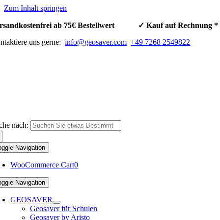
Zum Inhalt springen
rsandkostenfrei ab 75€ Bestellwert ✓ Kauf auf Rechnun
ntaktiere uns gerne:
info@geosaver.com
+49 7268 2549822
che nach:
oggle Navigation
WooCommerce Cart
0
oggle Navigation
GEOSAVER
Geosaver für Schulen
Geosaver by Aristo