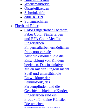
Wachsmalkreide
Ölpastellkreiden
Schminkstifte
eduGREEN
Spitzmaschinen
Eberhard Faber
Color Fingerfarben
Eberhard
Faber Color Fingerfarben
und EFA Color Metallic
Fingerfarben
Fingermalfarben ermöglichen
freie, non verbale
Ausdrucksformen, die die
Entwicklung von Kindern
begleiten. Das instinktive
Malen mit den Fingern macht
Spaß und unterstützt die
Entwicklung der
Feinmotorik, das
Farbempfinden und die
Geschicklichkeit der Kinder.
Fingerfarben sind ein
Produkt für kleine Künstler.
Die weichen