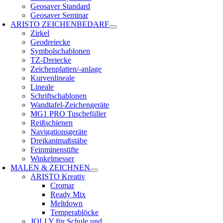
Geosaver Standard
Geosaver Seminar
ARISTO ZEICHENBEDARF
Zirkel
Geodreiecke
Symbolschablonen
TZ-Dreiecke
Zeichenplatten/-anlage
Kurvenlineale
Lineale
Schriftschablonen
Wandtafel-Zeichengeräte
MG1 PRO Tuschefüller
Reißschienen
Navigationsgeräte
Dreikantmaßstäbe
Feinminenstifte
Winkelmesser
MALEN & ZEICHNEN
ARISTO Kreativ
Cromar
Ready Mix
Meltdown
Temperablöcke
JOLLY für Schule und