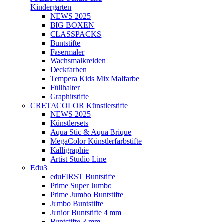
Kindergarten
NEWS 2025
BIG BOXEN
CLASSPACKS
Buntstifte
Fasermaler
Wachsmalkreiden
Deckfarben
Tempera Kids Mix Malfarbe
Füllhalter
Graphitstifte
CRETACOLOR Künstlerstifte
NEWS 2025
Künstlersets
Aqua Stic & Aqua Brique
MegaColor Künstlerfarbstifte
Kalligraphie
Artist Studio Line
Edu3
eduFIRST Buntstifte
Prime Super Jumbo
Prime Jumbo Buntstifte
Jumbo Buntstifte
Junior Buntstifte 4 mm
Buntstifte 3 mm