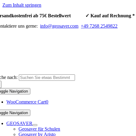
Zum Inhalt springen
rsandkostenfrei ab 75€ Bestellwert ✓ Kauf auf Rechnun
ntaktiere uns gerne:
info@geosaver.com
+49 7268 2549822
che nach:
oggle Navigation
WooCommerce Cart
0
oggle Navigation
GEOSAVER
Geosaver für Schulen
Geosaver by Aristo