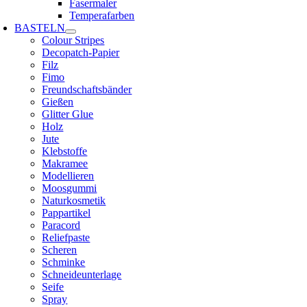
Fasermaler
Temperafarben
BASTELN
Colour Stripes
Decopatch-Papier
Filz
Fimo
Freundschaftsbänder
Gießen
Glitter Glue
Holz
Jute
Klebstoffe
Makramee
Modellieren
Moosgummi
Naturkosmetik
Pappartikel
Paracord
Reliefpaste
Scheren
Schminke
Schneideunterlage
Seife
Spray