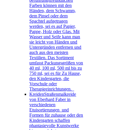
berührungsfreundlichen
Farben können mit den
Händen, dem Schwamm,
dem Pinsel oder dem
Spachtel aufgetragen
werden, sei es auf Papier,
Pappe, Holz oder Glas. Mit
Wasser und Seife kann man
sie leicht von Händen und
Untergründen entfernen und
auch aus den meisten
Textilien. Das Sortiment
umfasst Packungsgrößen von
40 ml, 100 ml, 500 ml bis zu
750 ml, sei es für Zu Hause,
den Kindergarten, die
Vorschule oder
Therapieeinrichtungen.
Kreiden
Straßenmalkreide
von Eberhard Faber in
verschiedenen
Etuisortierungen und
Formen für zuhause oder den
Kindergarten schaffen
phantasievolle Kunstwerke