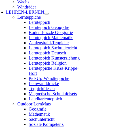
Wachs
Windräder
LEHREN-LERNEN
Lernteppiche
Lernteppich
Lernteppich Geografie
Boden-Puzzle Geografie
Lernteppich Mathematik
Zahlenstrahl-Teppiche
Lernteppich Sachunterricht
Lernteppich Deutsch
Lernteppich Kunsterziehung
Lernteppich Religion
Lernteppiche KiGa-Krippe-
Hort
PickUp-Wandteppiche
Leinwanddrucke
Teppichfliesen
Magnetische Schultafelsets
Landkartenteppich
Outdoor LernMats
Geografie
Mathematik
Sachunterricht
Soziale Kompetenz