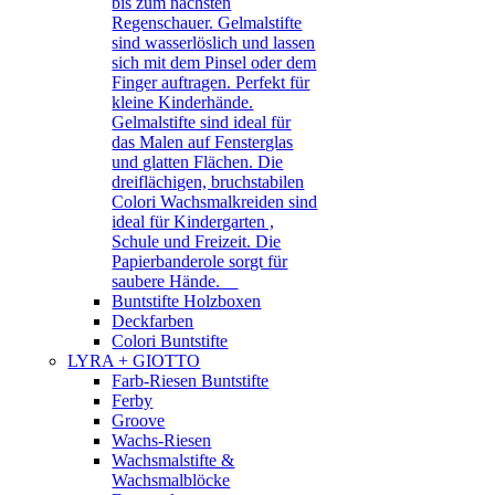
bis zum nächsten
Regenschauer. Gelmalstifte
sind wasserlöslich und lassen
sich mit dem Pinsel oder dem
Finger auftragen. Perfekt für
kleine Kinderhände.
Gelmalstifte sind ideal für
das Malen auf Fensterglas
und glatten Flächen. Die
dreiflächigen, bruchstabilen
Colori Wachsmalkreiden sind
ideal für Kindergarten ,
Schule und Freizeit. Die
Papierbanderole sorgt für
saubere Hände.
Buntstifte Holzboxen
Deckfarben
Colori Buntstifte
LYRA + GIOTTO
Farb-Riesen Buntstifte
Ferby
Groove
Wachs-Riesen
Wachsmalstifte &
Wachsmalblöcke