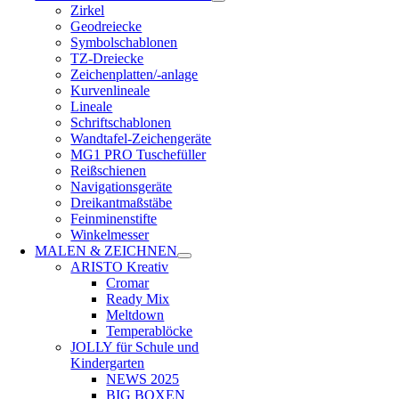
Zirkel
Geodreiecke
Symbolschablonen
TZ-Dreiecke
Zeichenplatten/-anlage
Kurvenlineale
Lineale
Schriftschablonen
Wandtafel-Zeichengeräte
MG1 PRO Tuschefüller
Reißschienen
Navigationsgeräte
Dreikantmaßstäbe
Feinminenstifte
Winkelmesser
MALEN & ZEICHNEN
ARISTO Kreativ
Cromar
Ready Mix
Meltdown
Temperablöcke
JOLLY für Schule und
Kindergarten
NEWS 2025
BIG BOXEN