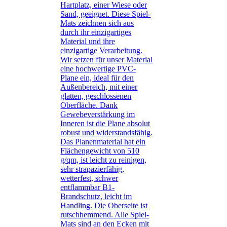
Hartplatz, einer Wiese oder
Sand, geeignet. Diese Spiel-
Mats zeichnen sich aus
durch ihr einzigartiges
Material und ihre
einzigartige Verarbeitung.
Wir setzen für unser Material
eine hochwertige PVC-
Plane ein, ideal für den
Außenbereich, mit einer
glatten, geschlossenen
Oberfläche. Dank
Gewebeverstärkung im
Inneren ist die Plane absolut
robust und widerstandsfähig.
Das Planenmaterial hat ein
Flächengewicht von 510
g/qm, ist leicht zu reinigen,
sehr strapazierfähig,
wetterfest, schwer
entflammbar B1-
Brandschutz, leicht im
Handling. Die Oberseite ist
rutschhemmend. Alle Spiel-
Mats sind an den Ecken mit