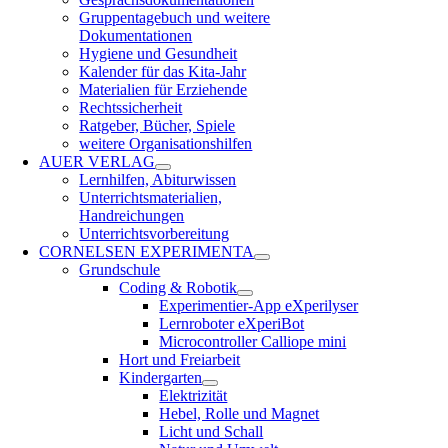
Gruppentagebuch und weitere
Dokumentationen
Hygiene und Gesundheit
Kalender für das Kita-Jahr
Materialien für Erziehende
Rechtssicherheit
Ratgeber, Bücher, Spiele
weitere Organisationshilfen
AUER VERLAG
Lernhilfen, Abiturwissen
Unterrichtsmaterialien,
Handreichungen
Unterrichtsvorbereitung
CORNELSEN EXPERIMENTA
Grundschule
Coding & Robotik
Experimentier-App eXperilyser
Lernroboter eXperiBot
Microcontroller Calliope mini
Hort und Freiarbeit
Kindergarten
Elektrizität
Hebel, Rolle und Magnet
Licht und Schall