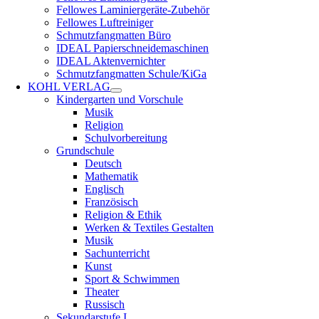
Fellowes Laminiergeräte-Zubehör
Fellowes Luftreiniger
Schmutzfangmatten Büro
IDEAL Papierschneidemaschinen
IDEAL Aktenvernichter
Schmutzfangmatten Schule/KiGa
KOHL VERLAG
Kindergarten und Vorschule
Musik
Religion
Schulvorbereitung
Grundschule
Deutsch
Mathematik
Englisch
Französisch
Religion & Ethik
Werken & Textiles Gestalten
Musik
Sachunterricht
Kunst
Sport & Schwimmen
Theater
Russisch
Sekundarstufe I