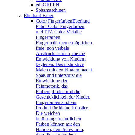
eduGREEN
Spitzmaschinen
Eberhard Faber
Color Fingerfarben
Eberhard
Faber Color Fingerfarben
und EFA Color Metallic
Fingerfarben
Fingermalfarben ermöglichen
freie, non verbale
Ausdrucksformen, die die
Entwicklung von Kindern
begleiten. Das instinktive
Malen mit den Fingern macht
Spaß und unterstützt die
Entwicklung der
Feinmotorik, das
Farbempfinden und die
Geschicklichkeit der Kinder.
Fingerfarben sind ein
Produkt für kleine Künstler.
Die weichen
berührungsfreundlichen
Farben können mit den
Händen, dem Schwamm,
dem Pinsel oder dem