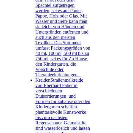
Spachtel aufgetragen
werden, sei es auf Papier,
Pappe, Holz oder Glas. Mit
Wasser und Seife kann man
sie leicht von Händen und
Untergründen entfernen und
auch aus den meisten
Textilien. Das Sortiment
umfasst Packungsgrößen von
40 ml, 100 ml, 500 ml bis zu
750 ml, sei es für Zu Hause,
den Kindergarten, die
Vorschule oder
Therapieeinrichtungen.
Kreiden
Straßenmalkreide
von Eberhard Faber in
verschiedenen
Etuisortierungen und
Formen für zuhause oder den
Kindergarten schaffen
phantasievolle Kunstwerke
bis zum nächsten
Regenschauer. Gelmalstifte
sind wasserlöslich und lassen