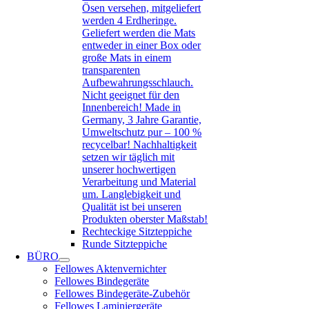
Ösen versehen, mitgeliefert
werden 4 Erdheringe.
Geliefert werden die Mats
entweder in einer Box oder
große Mats in einem
transparenten
Aufbewahrungsschlauch.
Nicht geeignet für den
Innenbereich! Made in
Germany, 3 Jahre Garantie,
Umweltschutz pur – 100 %
recycelbar! Nachhaltigkeit
setzen wir täglich mit
unserer hochwertigen
Verarbeitung und Material
um. Langlebigkeit und
Qualität ist bei unseren
Produkten oberster Maßstab!
Rechteckige Sitzteppiche
Runde Sitzteppiche
BÜRO
Fellowes Aktenvernichter
Fellowes Bindegeräte
Fellowes Bindegeräte-Zubehör
Fellowes Laminiergeräte