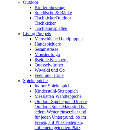
Outdoor
Kinderfahrzeuge
Spieltische & Bänke
Tischkicker
Outdoor
Tischkicker
Tischtennisplatten
Living Puppets
Menschliche Handpuppen
Handspieltiere
Sesamstrasse
Monster to go
Ilselotte Keksberg
Quasselwürmer
Wiwaldi und Co
Feen und Trolle
Spielteppiche
Indoor Spielteppich
Kinderstuhl-Sitzteppich
Messlatten-Wandteppiche
Outdoor Spielteppich
Unsere
Outdoor-Spiel-Mats sind bei
jedem Wetter einsetzbar und
für jeden Untergrund, ob im
Freien, auf Pflastersteinen,
auf einem geteerten Platz,