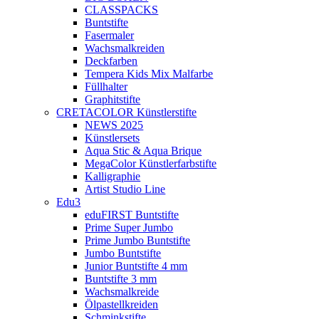
CLASSPACKS
Buntstifte
Fasermaler
Wachsmalkreiden
Deckfarben
Tempera Kids Mix Malfarbe
Füllhalter
Graphitstifte
CRETACOLOR Künstlerstifte
NEWS 2025
Künstlersets
Aqua Stic & Aqua Brique
MegaColor Künstlerfarbstifte
Kalligraphie
Artist Studio Line
Edu3
eduFIRST Buntstifte
Prime Super Jumbo
Prime Jumbo Buntstifte
Jumbo Buntstifte
Junior Buntstifte 4 mm
Buntstifte 3 mm
Wachsmalkreide
Ölpastellkreiden
Schminkstifte