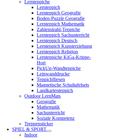
Lernteppiche
Lernteppich
Lernteppich Geografie
Boden-Puzzle Geografie
Lernteppich Mathematik
Zahlenstrahl-Teppiche
Lernteppich Sachunterricht
Lernteppich Deutsch
Lernteppich Kunsterziehung
Lernteppich Religion
Lernteppiche KiGa-Krippe-
Hort
PickUp-Wandteppiche
Leinwanddrucke
Teppichfliesen
Magnetische Schultafelsets
Landkartenteppich
Outdoor LernMats
Geografie
Mathematik
Sachunterricht
Soziale Kompetenz
Treppensticker
SPIEL & SPORT
Indoor