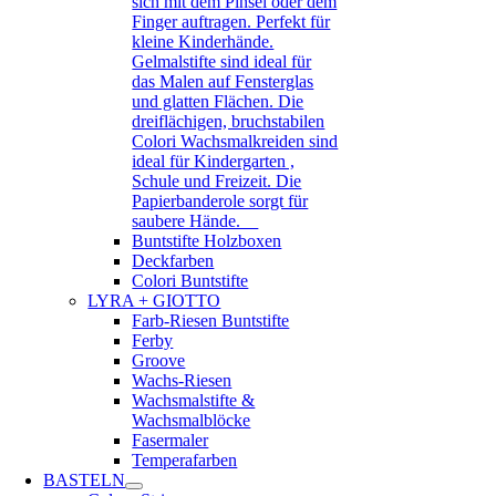
sich mit dem Pinsel oder dem
Finger auftragen. Perfekt für
kleine Kinderhände.
Gelmalstifte sind ideal für
das Malen auf Fensterglas
und glatten Flächen. Die
dreiflächigen, bruchstabilen
Colori Wachsmalkreiden sind
ideal für Kindergarten ,
Schule und Freizeit. Die
Papierbanderole sorgt für
saubere Hände.
Buntstifte Holzboxen
Deckfarben
Colori Buntstifte
LYRA + GIOTTO
Farb-Riesen Buntstifte
Ferby
Groove
Wachs-Riesen
Wachsmalstifte &
Wachsmalblöcke
Fasermaler
Temperafarben
BASTELN