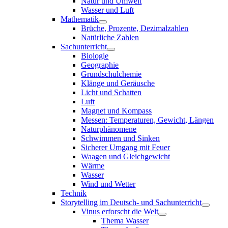
Natur und Umwelt
Wasser und Luft
Mathematik
Brüche, Prozente, Dezimalzahlen
Natürliche Zahlen
Sachunterricht
Biologie
Geographie
Grundschulchemie
Klänge und Geräusche
Licht und Schatten
Luft
Magnet und Kompass
Messen: Temperaturen, Gewicht, Längen
Naturphänomene
Schwimmen und Sinken
Sicherer Umgang mit Feuer
Waagen und Gleichgewicht
Wärme
Wasser
Wind und Wetter
Technik
Storytelling im Deutsch- und Sachunterricht
Vinus erforscht die Welt
Thema Wasser