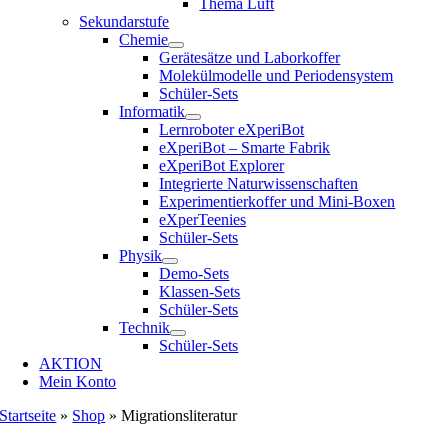
Thema Luft
Sekundarstufe
Chemie
Gerätesätze und Laborkoffer
Molekülmodelle und Periodensystem
Schüler-Sets
Informatik
Lernroboter eXperiBot
eXperiBot – Smarte Fabrik
eXperiBot Explorer
Integrierte Naturwissenschaften
Experimentierkoffer und Mini-Boxen
eXperTeenies
Schüler-Sets
Physik
Demo-Sets
Klassen-Sets
Schüler-Sets
Technik
Schüler-Sets
AKTION
Mein Konto
Startseite
»
Shop
»
Migrationsliteratur