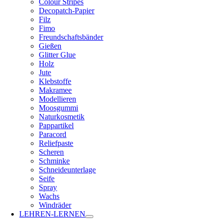
Colour Stripes
Decopatch-Papier
Filz
Fimo
Freundschaftsbänder
Gießen
Glitter Glue
Holz
Jute
Klebstoffe
Makramee
Modellieren
Moosgummi
Naturkosmetik
Pappartikel
Paracord
Reliefpaste
Scheren
Schminke
Schneideunterlage
Seife
Spray
Wachs
Windräder
LEHREN-LERNEN