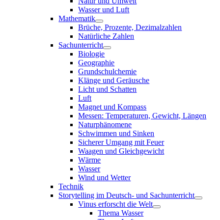
Natur und Umwelt
Wasser und Luft
Mathematik
Brüche, Prozente, Dezimalzahlen
Natürliche Zahlen
Sachunterricht
Biologie
Geographie
Grundschulchemie
Klänge und Geräusche
Licht und Schatten
Luft
Magnet und Kompass
Messen: Temperaturen, Gewicht, Längen
Naturphänomene
Schwimmen und Sinken
Sicherer Umgang mit Feuer
Waagen und Gleichgewicht
Wärme
Wasser
Wind und Wetter
Technik
Storytelling im Deutsch- und Sachunterricht
Vinus erforscht die Welt
Thema Wasser