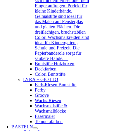
sich mit dem Pinsel oder dem
Finger auftragen. Perfekt für
kleine Kinderhände.
Gelmalstifte sind ideal für
das Malen auf Fensterglas
und glatten Flächen. Die
dreiflächigen, bruchstabilen
Colori Wachsmalkreiden sind
ideal für Kindergarten ,
Schule und Freizeit. Die
Papierbanderole sorgt für
saubere Hände.
Buntstifte Holzboxen
Deckfarben
Colori Buntstifte
LYRA + GIOTTO
Farb-Riesen Buntstifte
Ferby
Groove
Wachs-Riesen
Wachsmalstifte &
Wachsmalblöcke
Fasermaler
Temperafarben
BASTELN