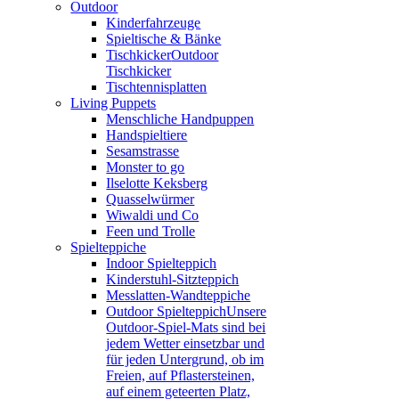
Outdoor
Kinderfahrzeuge
Spieltische & Bänke
Tischkicker
Outdoor
Tischkicker
Tischtennisplatten
Living Puppets
Menschliche Handpuppen
Handspieltiere
Sesamstrasse
Monster to go
Ilselotte Keksberg
Quasselwürmer
Wiwaldi und Co
Feen und Trolle
Spielteppiche
Indoor Spielteppich
Kinderstuhl-Sitzteppich
Messlatten-Wandteppiche
Outdoor Spielteppich
Unsere
Outdoor-Spiel-Mats sind bei
jedem Wetter einsetzbar und
für jeden Untergrund, ob im
Freien, auf Pflastersteinen,
auf einem geteerten Platz,