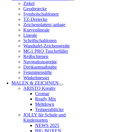
Zirkel
Geodreiecke
Symbolschablonen
TZ-Dreiecke
Zeichenplatten/-anlage
Kurvenlineale
Lineale
Schriftschablonen
Wandtafel-Zeichengeräte
MG1 PRO Tuschefüller
Reißschienen
Navigationsgeräte
Dreikantmaßstäbe
Feinminenstifte
Winkelmesser
MALEN & ZEICHNEN
ARISTO Kreativ
Cromar
Ready Mix
Meltdown
Temperablöcke
JOLLY für Schule und
Kindergarten
NEWS 2025
BIG BOXEN