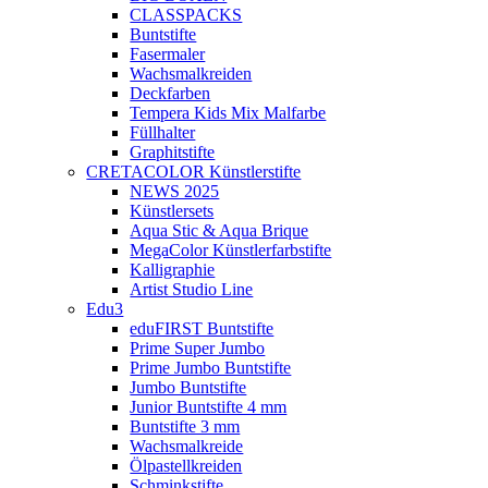
CLASSPACKS
Buntstifte
Fasermaler
Wachsmalkreiden
Deckfarben
Tempera Kids Mix Malfarbe
Füllhalter
Graphitstifte
CRETACOLOR Künstlerstifte
NEWS 2025
Künstlersets
Aqua Stic & Aqua Brique
MegaColor Künstlerfarbstifte
Kalligraphie
Artist Studio Line
Edu3
eduFIRST Buntstifte
Prime Super Jumbo
Prime Jumbo Buntstifte
Jumbo Buntstifte
Junior Buntstifte 4 mm
Buntstifte 3 mm
Wachsmalkreide
Ölpastellkreiden
Schminkstifte