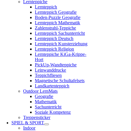
Lernteppiche
Lernteppich
Lernteppich Geografie
Boden-Puzzle Geografie
Lernteppich Mathematik
Zahlenstrahl-Teppiche
Lernteppich Sachunterricht
Lernteppich Deutsch
Lernteppich Kunsterziehung
Lernteppich Religion
Lernteppiche KiGa-Krippe-
Hort
PickUp-Wandteppiche
Leinwanddrucke
Teppichfliesen
Magnetische Schultafelsets
Landkartenteppich
Outdoor LernMats
Geografie
Mathematik
Sachunterricht
Soziale Kompetenz
Treppensticker
SPIEL & SPORT
Indoor