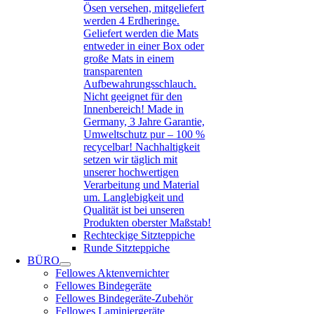
Ösen versehen, mitgeliefert
werden 4 Erdheringe.
Geliefert werden die Mats
entweder in einer Box oder
große Mats in einem
transparenten
Aufbewahrungsschlauch.
Nicht geeignet für den
Innenbereich! Made in
Germany, 3 Jahre Garantie,
Umweltschutz pur – 100 %
recycelbar! Nachhaltigkeit
setzen wir täglich mit
unserer hochwertigen
Verarbeitung und Material
um. Langlebigkeit und
Qualität ist bei unseren
Produkten oberster Maßstab!
Rechteckige Sitzteppiche
Runde Sitzteppiche
BÜRO
Fellowes Aktenvernichter
Fellowes Bindegeräte
Fellowes Bindegeräte-Zubehör
Fellowes Laminiergeräte