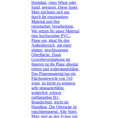
Hartplatz, einer Wiese oder
Sand, geeignet. Diese Spiel-
Mats zeichnen sich aus
durch ihr einzigartiges
Material und ihre
einzigartige Verarbeitung.
Wir setzen für unser Material
eine hochwertige PVC-
Plane ein, ideal für den
Außenbereich, mit einer
glatten, geschlossenen
Oberfläche. Dank
Gewebeverstärkung im
Inneren ist die Plane absolut
robust und widerstandsfähig.
Das Planenmaterial hat ein
Flächengewicht von 510
g/qm, ist leicht zu reinigen,
sehr strapazierfähig,
wetterfest, schwer
entflammbar B1-
Brandschutz, leicht im
Handling. Die Oberseite ist
rutschhemmend. Alle Spiel-
Mats sind an den Ecken mit