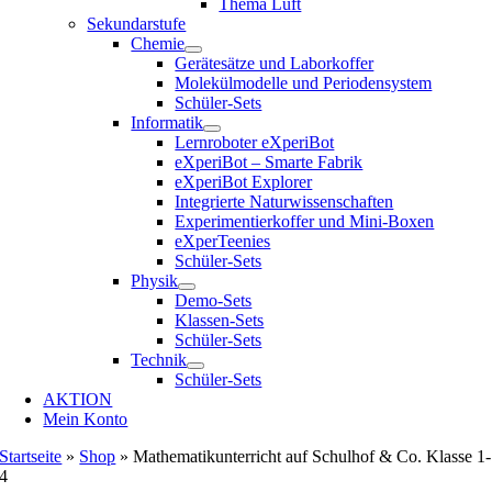
Thema Luft
Sekundarstufe
Chemie
Gerätesätze und Laborkoffer
Molekülmodelle und Periodensystem
Schüler-Sets
Informatik
Lernroboter eXperiBot
eXperiBot – Smarte Fabrik
eXperiBot Explorer
Integrierte Naturwissenschaften
Experimentierkoffer und Mini-Boxen
eXperTeenies
Schüler-Sets
Physik
Demo-Sets
Klassen-Sets
Schüler-Sets
Technik
Schüler-Sets
AKTION
Mein Konto
Startseite
»
Shop
»
Mathematikunterricht auf Schulhof & Co. Klasse 1-
4