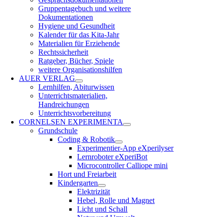
Gruppentagebuch und weitere
Dokumentationen
Hygiene und Gesundheit
Kalender für das Kita-Jahr
Materialien für Erziehende
Rechtssicherheit
Ratgeber, Bücher, Spiele
weitere Organisationshilfen
AUER VERLAG
Lernhilfen, Abiturwissen
Unterrichtsmaterialien,
Handreichungen
Unterrichtsvorbereitung
CORNELSEN EXPERIMENTA
Grundschule
Coding & Robotik
Experimentier-App eXperilyser
Lernroboter eXperiBot
Microcontroller Calliope mini
Hort und Freiarbeit
Kindergarten
Elektrizität
Hebel, Rolle und Magnet
Licht und Schall