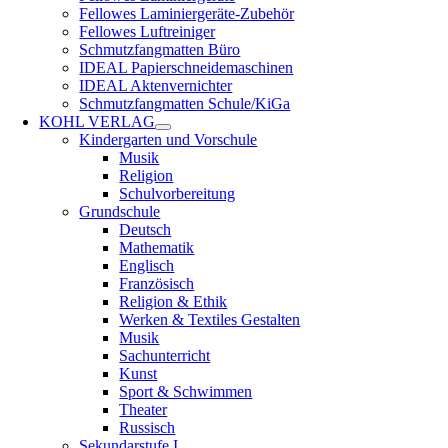
Fellowes Laminiergeräte-Zubehör
Fellowes Luftreiniger
Schmutzfangmatten Büro
IDEAL Papierschneidemaschinen
IDEAL Aktenvernichter
Schmutzfangmatten Schule/KiGa
KOHL VERLAG
Kindergarten und Vorschule
Musik
Religion
Schulvorbereitung
Grundschule
Deutsch
Mathematik
Englisch
Französisch
Religion & Ethik
Werken & Textiles Gestalten
Musik
Sachunterricht
Kunst
Sport & Schwimmen
Theater
Russisch
Sekundarstufe I