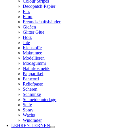
Colour Stripes
Decopatch-Papier
Filz
Fimo
Freundschaftsbänder
Gießen
Glitter Glue
Holz
Jute
Klebstoffe
Makramee
Modellieren
Moosgummi
Naturkosmetik
Pappartikel
Paracord
Reliefpaste
Scheren
Schminke
Schneideunterlage
Seife
Spray
Wachs
Windräder
LEHREN-LERNEN