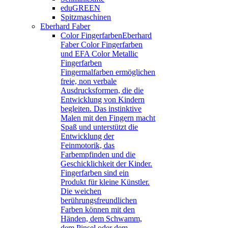
eduGREEN
Spitzmaschinen
Eberhard Faber
Color Fingerfarben
Eberhard
Faber Color Fingerfarben
und EFA Color Metallic
Fingerfarben
Fingermalfarben ermöglichen
freie, non verbale
Ausdrucksformen, die die
Entwicklung von Kindern
begleiten. Das instinktive
Malen mit den Fingern macht
Spaß und unterstützt die
Entwicklung der
Feinmotorik, das
Farbempfinden und die
Geschicklichkeit der Kinder.
Fingerfarben sind ein
Produkt für kleine Künstler.
Die weichen
berührungsfreundlichen
Farben können mit den
Händen, dem Schwamm,
dem Pinsel oder dem