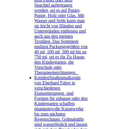
Spachtel aufgetragen
werden, sei es auf Papier,
Pappe, Holz oder Glas. Mit
Wasser und Seife kann man
sie leicht von Händen und
Untergründen entfernen und
auch aus den meisten
Textilien. Das Sortiment
umfasst Packungsgrößen von
40 ml, 100 ml, 500 ml bis zu
750 ml, sei es für Zu Hause,
den Kindergarten, die
Vorschule oder
Therapieeinrichtungen.
Kreiden
Straßenmalkreide
von Eberhard Faber in
verschiedenen
Etuisortierungen und
Formen für zuhause oder den
Kindergarten schaffen
phantasievolle Kunstwerke
bis zum nächsten
Regenschauer. Gelmalstifte
sind wasserlöslich und lassen