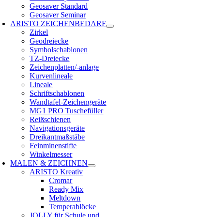
Geosaver Standard
Geosaver Seminar
ARISTO ZEICHENBEDARF
Zirkel
Geodreiecke
Symbolschablonen
TZ-Dreiecke
Zeichenplatten/-anlage
Kurvenlineale
Lineale
Schriftschablonen
Wandtafel-Zeichengeräte
MG1 PRO Tuschefüller
Reißschienen
Navigationsgeräte
Dreikantmaßstäbe
Feinminenstifte
Winkelmesser
MALEN & ZEICHNEN
ARISTO Kreativ
Cromar
Ready Mix
Meltdown
Temperablöcke
JOLLY für Schule und