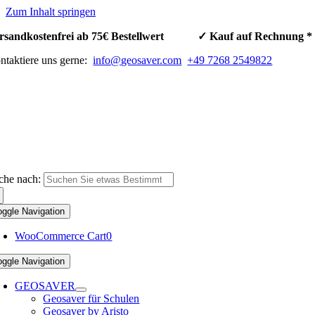
Zum Inhalt springen
rsandkostenfrei ab 75€ Bestellwert ✓ Kauf auf Rechnun
ntaktiere uns gerne:
info@geosaver.com
+49 7268 2549822
che nach:
oggle Navigation
WooCommerce Cart
0
oggle Navigation
GEOSAVER
Geosaver für Schulen
Geosaver by Aristo