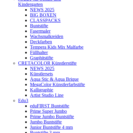
Kindergarten
NEWS 2025
BIG BOXEN
CLASSPACKS
Buntstifte
Fasermaler
Wachsmalkreiden
Deckfarben
Tempera Kids Mix Malfarbe
Füllhalter
Graphitstifte
CRETACOLOR Künstlerstifte
NEWS 2025
Künstlersets
Aqua Stic & Aqua Brique
MegaColor Künstlerfarbstifte
Kalligraphie
Artist Studio Line
Edu3
eduFIRST Buntstifte
Prime Super Jumbo
Prime Jumbo Buntstifte
Jumbo Buntstifte
Junior Buntstifte 4 mm
Buntstifte 3 mm