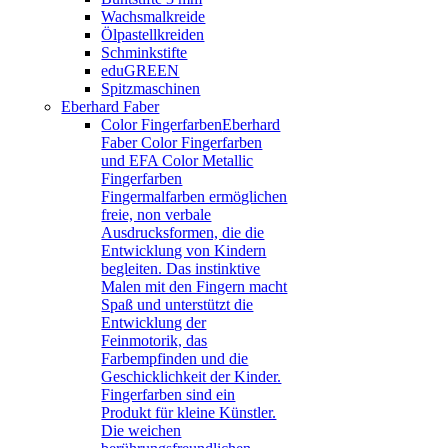
Wachsmalkreide
Ölpastellkreiden
Schminkstifte
eduGREEN
Spitzmaschinen
Eberhard Faber
Color Fingerfarben
Eberhard
Faber Color Fingerfarben
und EFA Color Metallic
Fingerfarben
Fingermalfarben ermöglichen
freie, non verbale
Ausdrucksformen, die die
Entwicklung von Kindern
begleiten. Das instinktive
Malen mit den Fingern macht
Spaß und unterstützt die
Entwicklung der
Feinmotorik, das
Farbempfinden und die
Geschicklichkeit der Kinder.
Fingerfarben sind ein
Produkt für kleine Künstler.
Die weichen