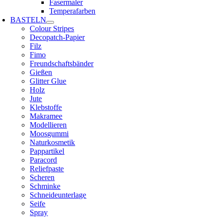
Fasermaler
Temperafarben
BASTELN
Colour Stripes
Decopatch-Papier
Filz
Fimo
Freundschaftsbänder
Gießen
Glitter Glue
Holz
Jute
Klebstoffe
Makramee
Modellieren
Moosgummi
Naturkosmetik
Pappartikel
Paracord
Reliefpaste
Scheren
Schminke
Schneideunterlage
Seife
Spray