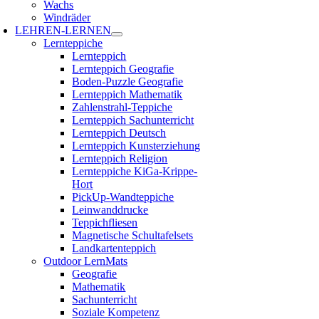
Wachs
Windräder
LEHREN-LERNEN
Lernteppiche
Lernteppich
Lernteppich Geografie
Boden-Puzzle Geografie
Lernteppich Mathematik
Zahlenstrahl-Teppiche
Lernteppich Sachunterricht
Lernteppich Deutsch
Lernteppich Kunsterziehung
Lernteppich Religion
Lernteppiche KiGa-Krippe-
Hort
PickUp-Wandteppiche
Leinwanddrucke
Teppichfliesen
Magnetische Schultafelsets
Landkartenteppich
Outdoor LernMats
Geografie
Mathematik
Sachunterricht
Soziale Kompetenz