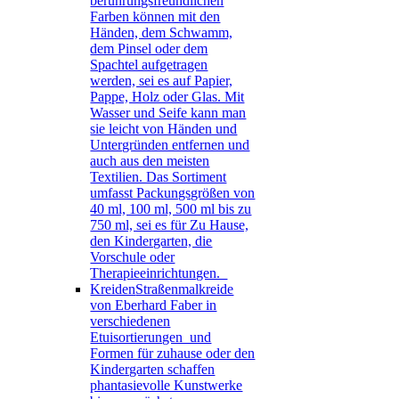
berührungsfreundlichen
Farben können mit den
Händen, dem Schwamm,
dem Pinsel oder dem
Spachtel aufgetragen
werden, sei es auf Papier,
Pappe, Holz oder Glas. Mit
Wasser und Seife kann man
sie leicht von Händen und
Untergründen entfernen und
auch aus den meisten
Textilien. Das Sortiment
umfasst Packungsgrößen von
40 ml, 100 ml, 500 ml bis zu
750 ml, sei es für Zu Hause,
den Kindergarten, die
Vorschule oder
Therapieeinrichtungen.
Kreiden
Straßenmalkreide
von Eberhard Faber in
verschiedenen
Etuisortierungen und
Formen für zuhause oder den
Kindergarten schaffen
phantasievolle Kunstwerke