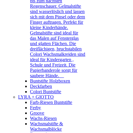
bis zum nächsten
Regenschauer. Gelmalstifte
sind wasserlöslich und lassen
sich mit dem Pinsel oder dem
Finger auftragen. Perfekt für
kleine Kinderhände.
Gelmalstifte sind ideal für
das Malen auf Fensterglas
und glatten Flächen. Die
dreiflächigen, bruchstabilen
Colori Wachsmalkreiden sind
ideal für Kindergarten ,
Schule und Freizeit. Die
Papierbanderole sorgt für
saubere Hände.
Buntstifte Holzboxen
Deckfarben
Colori Buntstifte
LYRA + GIOTTO
Farb-Riesen Buntstifte
Ferby
Groove
Wachs-Riesen
Wachsmalstifte &
Wachsmalblöcke