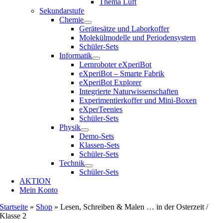
Thema Luft
Sekundarstufe
Chemie
Gerätesätze und Laborkoffer
Molekülmodelle und Periodensystem
Schüler-Sets
Informatik
Lernroboter eXperiBot
eXperiBot – Smarte Fabrik
eXperiBot Explorer
Integrierte Naturwissenschaften
Experimentierkoffer und Mini-Boxen
eXperTeenies
Schüler-Sets
Physik
Demo-Sets
Klassen-Sets
Schüler-Sets
Technik
Schüler-Sets
AKTION
Mein Konto
Startseite
»
Shop
»
Lesen, Schreiben & Malen … in der Osterzeit /
Klasse 2