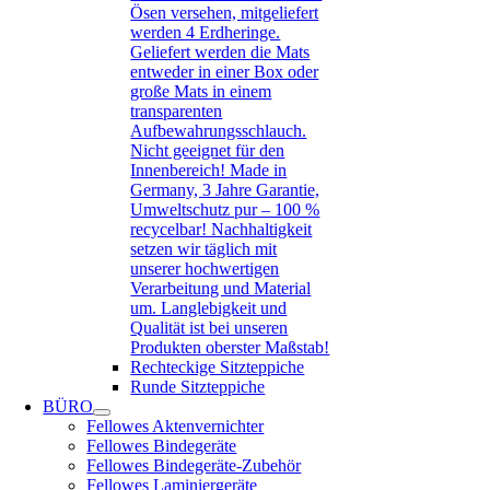
Ösen versehen, mitgeliefert
werden 4 Erdheringe.
Geliefert werden die Mats
entweder in einer Box oder
große Mats in einem
transparenten
Aufbewahrungsschlauch.
Nicht geeignet für den
Innenbereich! Made in
Germany, 3 Jahre Garantie,
Umweltschutz pur – 100 %
recycelbar! Nachhaltigkeit
setzen wir täglich mit
unserer hochwertigen
Verarbeitung und Material
um. Langlebigkeit und
Qualität ist bei unseren
Produkten oberster Maßstab!
Rechteckige Sitzteppiche
Runde Sitzteppiche
BÜRO
Fellowes Aktenvernichter
Fellowes Bindegeräte
Fellowes Bindegeräte-Zubehör
Fellowes Laminiergeräte