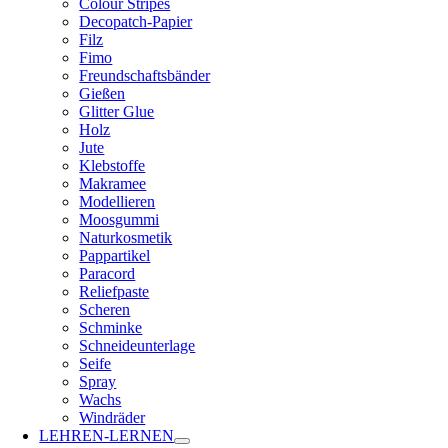
Colour Stripes
Decopatch-Papier
Filz
Fimo
Freundschaftsbänder
Gießen
Glitter Glue
Holz
Jute
Klebstoffe
Makramee
Modellieren
Moosgummi
Naturkosmetik
Pappartikel
Paracord
Reliefpaste
Scheren
Schminke
Schneideunterlage
Seife
Spray
Wachs
Windräder
LEHREN-LERNEN