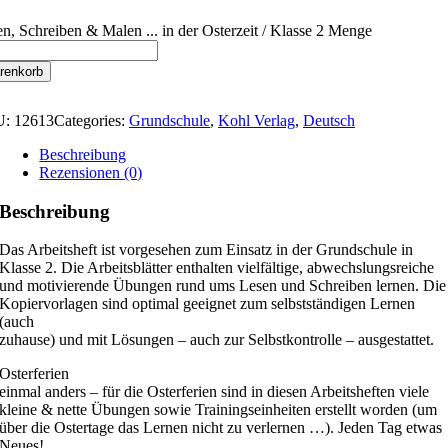
n, Schreiben & Malen ... in der Osterzeit / Klasse 2 Menge
renkorb
U:
12613
Categories:
Grundschule
,
Kohl Verlag
,
Deutsch
Beschreibung
Rezensionen (0)
Beschreibung
Das Arbeitsheft ist vorgesehen zum Einsatz in der Grundschule in
Klasse 2. Die Arbeitsblätter enthalten vielfältige, abwechslungsreiche
und motivierende Übungen rund ums Lesen und Schreiben lernen. Die
Kopiervorlagen sind optimal geeignet zum selbstständigen Lernen
(auch
zuhause) und mit Lösungen – auch zur Selbstkontrolle – ausgestattet.
Osterferien
einmal anders – für die Osterferien sind in diesen Arbeitsheften viele
kleine & nette Übungen sowie Trainingseinheiten erstellt worden (um
über die Ostertage das Lernen nicht zu verlernen …). Jeden Tag etwas
Neues!