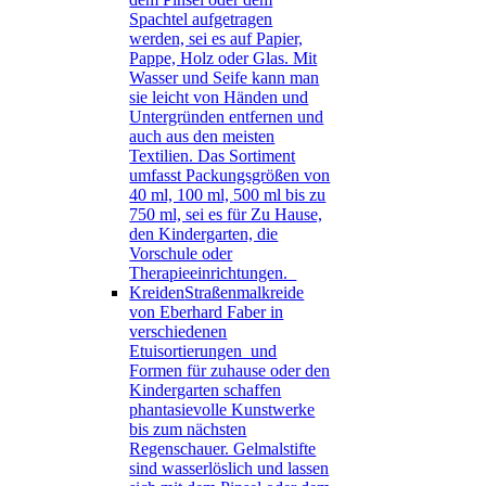
Spachtel aufgetragen
werden, sei es auf Papier,
Pappe, Holz oder Glas. Mit
Wasser und Seife kann man
sie leicht von Händen und
Untergründen entfernen und
auch aus den meisten
Textilien. Das Sortiment
umfasst Packungsgrößen von
40 ml, 100 ml, 500 ml bis zu
750 ml, sei es für Zu Hause,
den Kindergarten, die
Vorschule oder
Therapieeinrichtungen.
Kreiden
Straßenmalkreide
von Eberhard Faber in
verschiedenen
Etuisortierungen und
Formen für zuhause oder den
Kindergarten schaffen
phantasievolle Kunstwerke
bis zum nächsten
Regenschauer. Gelmalstifte
sind wasserlöslich und lassen