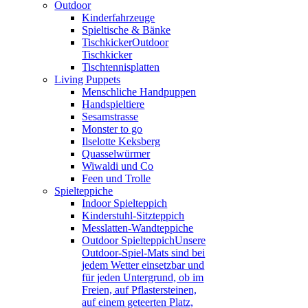
Outdoor
Kinderfahrzeuge
Spieltische & Bänke
Tischkicker
Outdoor
Tischkicker
Tischtennisplatten
Living Puppets
Menschliche Handpuppen
Handspieltiere
Sesamstrasse
Monster to go
Ilselotte Keksberg
Quasselwürmer
Wiwaldi und Co
Feen und Trolle
Spielteppiche
Indoor Spielteppich
Kinderstuhl-Sitzteppich
Messlatten-Wandteppiche
Outdoor Spielteppich
Unsere
Outdoor-Spiel-Mats sind bei
jedem Wetter einsetzbar und
für jeden Untergrund, ob im
Freien, auf Pflastersteinen,
auf einem geteerten Platz,