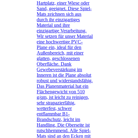
Hartplatz, einer Wiese oder
Sand, geeignet. Diese Spiel-
Mats zeichnen sich aus
durch ihr einzigartiges
Material und ihre
einzigartige Verarbeitung.
Wir setzen für unser Material
eine hochwertige PVC-
Plane ein, ideal für den
Außenbereich, mit einer
glatten, geschlossenen
Oberfläche. Dank
Gewebeverstärkung im
Inneren ist die Plane absolut
robust und widerstandsfähig.
Das Planenmaterial hat ein
Flächengewicht von 510
g/qm, ist leicht zu reinigen,
sehr strapazierfähig,
wetterfest, schwer
entflammbar B1-
Brandschutz, leicht im
Handling. Die Oberseite ist
rutschhemmend. Alle Spiel-
Mats sind an den Ecken mit