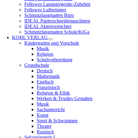
Fellowes Laminiergeräte-Zubehör
Fellowes Luftreiniger
Schmutzfangmatten Büro
IDEAL Papierschneidemaschinen
IDEAL Aktenvernichter
Schmutzfangmatten Schule/KiGa
KOHL VERLAG
Kindergarten und Vorschule
Musik
Religion
Schulvorbereitung
Grundschule
Deutsch
Mathematik
Englisch
Französisch
Religion & Ethik
Werken & Textiles Gestalten
Musik
Sachunterricht
Kunst
Sport & Schwimmen
Theater
Russisch
Sekundarstufe I