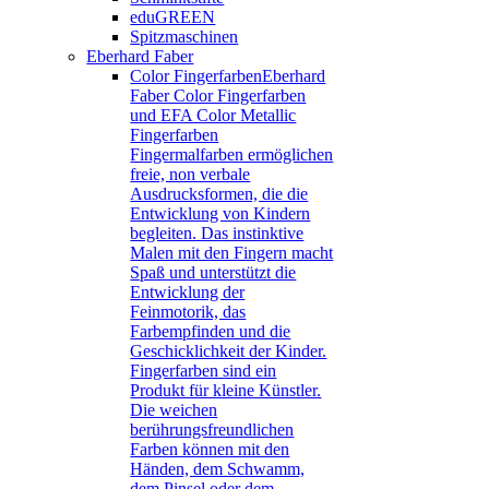
eduGREEN
Spitzmaschinen
Eberhard Faber
Color Fingerfarben
Eberhard
Faber Color Fingerfarben
und EFA Color Metallic
Fingerfarben
Fingermalfarben ermöglichen
freie, non verbale
Ausdrucksformen, die die
Entwicklung von Kindern
begleiten. Das instinktive
Malen mit den Fingern macht
Spaß und unterstützt die
Entwicklung der
Feinmotorik, das
Farbempfinden und die
Geschicklichkeit der Kinder.
Fingerfarben sind ein
Produkt für kleine Künstler.
Die weichen
berührungsfreundlichen
Farben können mit den
Händen, dem Schwamm,
dem Pinsel oder dem