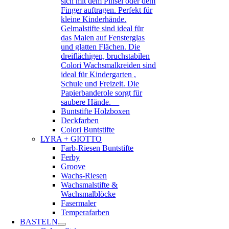
sich mit dem Pinsel oder dem
Finger auftragen. Perfekt für
kleine Kinderhände.
Gelmalstifte sind ideal für
das Malen auf Fensterglas
und glatten Flächen. Die
dreiflächigen, bruchstabilen
Colori Wachsmalkreiden sind
ideal für Kindergarten ,
Schule und Freizeit. Die
Papierbanderole sorgt für
saubere Hände.
Buntstifte Holzboxen
Deckfarben
Colori Buntstifte
LYRA + GIOTTO
Farb-Riesen Buntstifte
Ferby
Groove
Wachs-Riesen
Wachsmalstifte &
Wachsmalblöcke
Fasermaler
Temperafarben
BASTELN