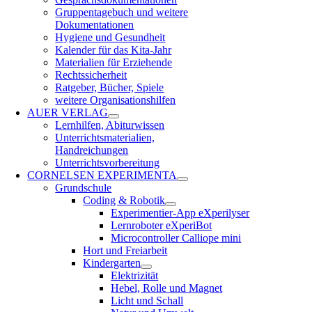
Gruppentagebuch und weitere
Dokumentationen
Hygiene und Gesundheit
Kalender für das Kita-Jahr
Materialien für Erziehende
Rechtssicherheit
Ratgeber, Bücher, Spiele
weitere Organisationshilfen
AUER VERLAG
Lernhilfen, Abiturwissen
Unterrichtsmaterialien,
Handreichungen
Unterrichtsvorbereitung
CORNELSEN EXPERIMENTA
Grundschule
Coding & Robotik
Experimentier-App eXperilyser
Lernroboter eXperiBot
Microcontroller Calliope mini
Hort und Freiarbeit
Kindergarten
Elektrizität
Hebel, Rolle und Magnet
Licht und Schall