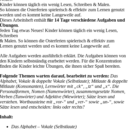
Kinder können täglich ein wenig Lesen, Schreiben & Malen.
So können die Osterferien spielerisch & effektiv zum Lernen genutzt
werden und es kommt keine Langeweile auf.
Dieses Arbeitsheft enthält
für 14 Tage verschiedene Aufgaben und
Übungen
.
Jeden Tag etwas Neues! Kinder können täglich ein wenig Lesen,
Schreiben
& Malen. So können die Osterferien spielerisch & effektiv zum
Lernen genutzt werden und es kommt keine Langeweile auf.
Alle Aufgaben werden ausführlich erklärt. Die Aufgaben können von
den Kindern selbstständig erarbeitet werden. Für die Konzentration
finden die Kinder leichte Übungen, die ihnen sicher Spaß bereiten.
Folgende Themen warten darauf, bearbeitet zu werden:
Das
Alphabet, Vokale & doppelte Vokale (Selbstlaute); Mitlaute & doppelte
Mitlaute (Konsonanten), Lernwörter mit „ck“, „tz“ und „x“. Die
Personalformen, Nomen (Namenwörter), zusammengesetzte Nomen,
Verben (Tunwörter) und Adjektive (Wiewörter); Sätze lesen und
verstehen. Wortbausteine mit „vor-“ und „ver-“ sowie „un-“, sowie
Sätze lesen und entscheiden: links oder rechts?
Inhalt:
Das Alphabet – Vokale (Selbstlaute)