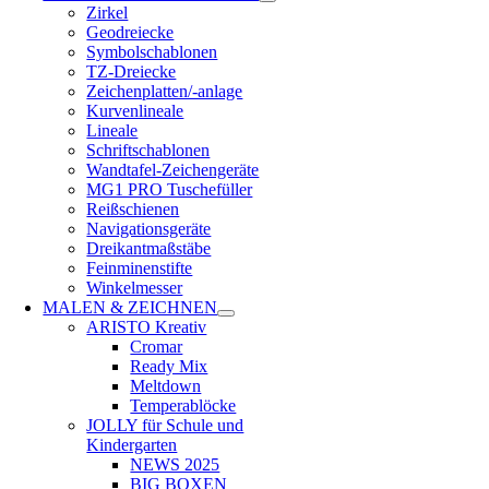
Zirkel
Geodreiecke
Symbolschablonen
TZ-Dreiecke
Zeichenplatten/-anlage
Kurvenlineale
Lineale
Schriftschablonen
Wandtafel-Zeichengeräte
MG1 PRO Tuschefüller
Reißschienen
Navigationsgeräte
Dreikantmaßstäbe
Feinminenstifte
Winkelmesser
MALEN & ZEICHNEN
ARISTO Kreativ
Cromar
Ready Mix
Meltdown
Temperablöcke
JOLLY für Schule und
Kindergarten
NEWS 2025
BIG BOXEN