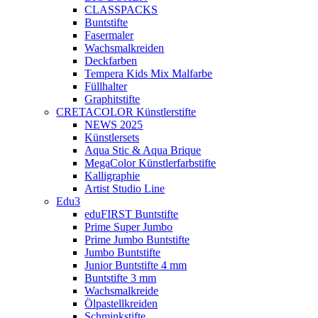
CLASSPACKS
Buntstifte
Fasermaler
Wachsmalkreiden
Deckfarben
Tempera Kids Mix Malfarbe
Füllhalter
Graphitstifte
CRETACOLOR Künstlerstifte
NEWS 2025
Künstlersets
Aqua Stic & Aqua Brique
MegaColor Künstlerfarbstifte
Kalligraphie
Artist Studio Line
Edu3
eduFIRST Buntstifte
Prime Super Jumbo
Prime Jumbo Buntstifte
Jumbo Buntstifte
Junior Buntstifte 4 mm
Buntstifte 3 mm
Wachsmalkreide
Ölpastellkreiden
Schminkstifte