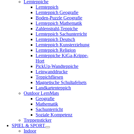
Lernteppiche
Lernteppich
Lernteppich Geografie
Boden-Puzzle Geografie
Lernteppich Mathematik
Zahlenstrahl-Teppiche
Lernteppich Sachunterricht
Lernteppich Deutsch
Lernteppich Kunsterziehung
Lernteppich Religion
Lernteppiche KiGa-Krippe-
Hort
PickUp-Wandteppiche
Leinwanddrucke
Teppichfliesen
Magnetische Schultafelsets
Landkartenteppich
Outdoor LernMats
Geografie
Mathematik
Sachunterricht
Soziale Kompetenz
Treppensticker
SPIEL & SPORT
Indoor