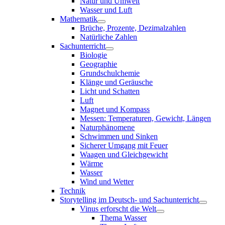
Natur und Umwelt
Wasser und Luft
Mathematik
Brüche, Prozente, Dezimalzahlen
Natürliche Zahlen
Sachunterricht
Biologie
Geographie
Grundschulchemie
Klänge und Geräusche
Licht und Schatten
Luft
Magnet und Kompass
Messen: Temperaturen, Gewicht, Längen
Naturphänomene
Schwimmen und Sinken
Sicherer Umgang mit Feuer
Waagen und Gleichgewicht
Wärme
Wasser
Wind und Wetter
Technik
Storytelling im Deutsch- und Sachunterricht
Vinus erforscht die Welt
Thema Wasser