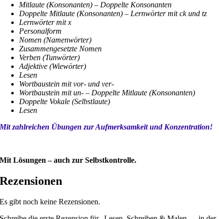
Mitlaute (Konsonanten) – Doppelte Konsonanten
Doppelte Mitlaute (Konsonanten) – Lernwörter mit ck und tz
Lernwörter mit x
Personalform
Nomen (Namenwörter)
Zusammengesetzte Nomen
Verben (Tunwörter)
Adjektive (Wiewörter)
Lesen
Wortbaustein mit vor- und ver-
Wortbaustein mit un- – Doppelte Mitlaute (Konsonanten)
Doppelte Vokale (Selbstlaute)
Lesen
Mit zahlreichen Übungen zur Aufmerksamkeit und Konzentration!
Mit Lösungen – auch zur Selbstkontrolle.
Rezensionen
Es gibt noch keine Rezensionen.
Schreibe die erste Rezension für „Lesen, Schreiben & Malen … in der