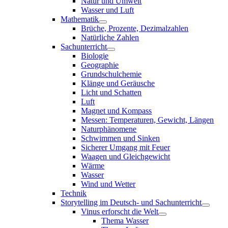
Natur und Umwelt
Wasser und Luft
Mathematik
Brüche, Prozente, Dezimalzahlen
Natürliche Zahlen
Sachunterricht
Biologie
Geographie
Grundschulchemie
Klänge und Geräusche
Licht und Schatten
Luft
Magnet und Kompass
Messen: Temperaturen, Gewicht, Längen
Naturphänomene
Schwimmen und Sinken
Sicherer Umgang mit Feuer
Waagen und Gleichgewicht
Wärme
Wasser
Wind und Wetter
Technik
Storytelling im Deutsch- und Sachunterricht
Vinus erforscht die Welt
Thema Wasser