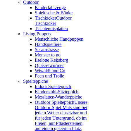
Outdoor
Kinderfahrzeuge
Spieltische & Bänke
Tischkicker
Outdoor
Tischkicker
Tischtennisplatten
Living Puppets
Menschliche Handpuppen
Handspieltiere
Sesamstrasse
Monster to go
Ilselotte Keksberg
Quasselwürmer
Wiwaldi und Co
Feen und Trolle
Spielteppiche
Indoor Spielteppich
Kinderstuhl-Sitzteppich
Messlatten-Wandteppiche
Outdoor Spielteppich
Unsere
Outdoor-Spiel-Mats sind bei
jedem Wetter einsetzbar und
für jeden Untergrund, ob im
Freien, auf Pflastersteinen,
auf einem geteerten Platz,