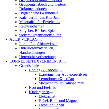
Gruppentagebuch und weitere
Dokumentationen
Hygiene und Gesundheit
Kalender für das Kita-Jahr
Materialien für Erziehende
Rechtssicherheit
Ratgeber, Bücher, Spiele
weitere Organisationshilfen
AUER VERLAG
Lernhilfen, Abiturwissen
Unterrichtsmaterialien,
Handreichungen
Unterrichtsvorbereitung
CORNELSEN EXPERIMENTA
Grundschule
Coding & Robotik
Experimentier-App eXperilyser
Lernroboter eXperiBot
Microcontroller Calliope mini
Hort und Freiarbeit
Kindergarten
Elektrizität
Hebel, Rolle und Magnet
Licht und Schall