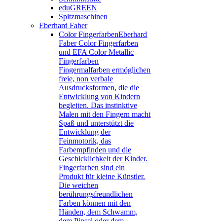
eduGREEN
Spitzmaschinen
Eberhard Faber
Color Fingerfarben
Eberhard
Faber Color Fingerfarben
und EFA Color Metallic
Fingerfarben
Fingermalfarben ermöglichen
freie, non verbale
Ausdrucksformen, die die
Entwicklung von Kindern
begleiten. Das instinktive
Malen mit den Fingern macht
Spaß und unterstützt die
Entwicklung der
Feinmotorik, das
Farbempfinden und die
Geschicklichkeit der Kinder.
Fingerfarben sind ein
Produkt für kleine Künstler.
Die weichen
berührungsfreundlichen
Farben können mit den
Händen, dem Schwamm,
dem Pinsel oder dem