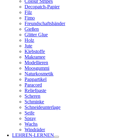
Colour Stripes
Decopatch-Papier
Filz
Fimo
Freundschaftsbänder
Gießen
Glitter Glue
Holz
Jute
Klebstoffe
Makramee
Modellieren
Moosgummi
Naturkosmetik
Pappartikel
Paracord
Reliefpaste
Scheren
Schminke
Schneideunterlage
Seife
Spray
Wachs
Windräder
LEHREN-LERNEN