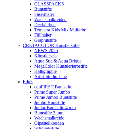
CLASSPACKS
Buntstifte
Fasermaler
Wachsmalkreiden
Deckfarben
Tempera Kids Mix Malfarbe
Füllhalter
Graphitstifte
CRETACOLOR Künstlerstifte
NEWS 2025
Künstlersets
Aqua Stic & Aqua Brique
MegaColor Künstlerfarbstifte
Kalligraphie
Artist Studio Line
Edu3
eduFIRST Buntstifte
Prime Super Jumbo
Prime Jumbo Buntstifte
Jumbo Buntstifte
Junior Buntstifte 4 mm
Buntstifte 3 mm
Wachsmalkreide
Ölpastellkreiden
Schminkstifte