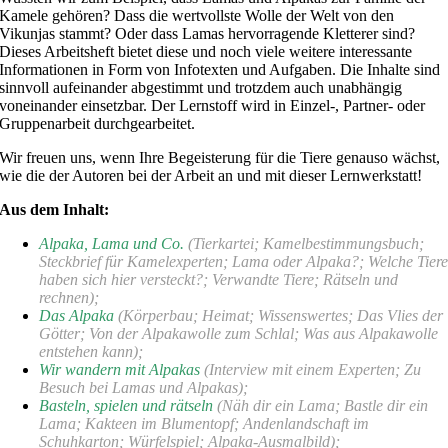
Kamele gehören? Dass die wertvollste Wolle der Welt von den
Vikunjas stammt? Oder dass Lamas hervorragende Kletterer sind?
Dieses Arbeitsheft bietet diese und noch viele weitere interessante
Informationen in Form von Infotexten und Aufgaben. Die Inhalte sind
sinnvoll aufeinander abgestimmt und trotzdem auch unabhängig
voneinander einsetzbar. Der Lernstoff wird in Einzel-, Partner- oder
Gruppenarbeit durchgearbeitet.
Wir freuen uns, wenn Ihre Begeisterung für die Tiere genauso wächst,
wie die der Autoren bei der Arbeit an und mit dieser Lernwerkstatt!
Aus dem Inhalt:
Alpaka, Lama und Co.
(Tierkartei; Kamelbestimmungsbuch;
Steckbrief für Kamelexperten; Lama oder Alpaka?; Welche Tier
haben sich hier versteckt?; Verwandte Tiere; Rätseln und
rechnen);
Das Alpaka
(Körperbau; Heimat; Wissenswertes; Das Vlies der
Götter; Von der Alpakawolle zum Schlal; Was aus Alpakawolle
entstehen kann);
Wir wandern mit Alpakas
(Interview mit einem Experten; Zu
Besuch bei Lamas und Alpakas);
Basteln, spielen und rätseln
(Näh dir ein Lama; Bastle dir ein
Lama; Kakteen im Blumentopf; Andenlandschaft im
Schuhkarton; Würfelspiel; Alpaka-Ausmalbild);