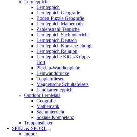
Lernteppiche
Lernteppich
Lernteppich Geografie
Boden-Puzzle Geografie
Lernteppich Mathematik
Zahlenstrahl-Teppiche
Lernteppich Sachunterricht
Lernteppich Deutsch
Lernteppich Kunsterziehung
Lernteppich Religion
Lernteppiche KiGa-Krippe-
Hort
PickUp-Wandteppiche
Leinwanddrucke
Teppichfliesen
Magnetische Schultafelsets
Landkartenteppich
Outdoor LernMats
Geografie
Mathematik
Sachunterricht
Soziale Kompetenz
Treppensticker
SPIEL & SPORT
Indoor