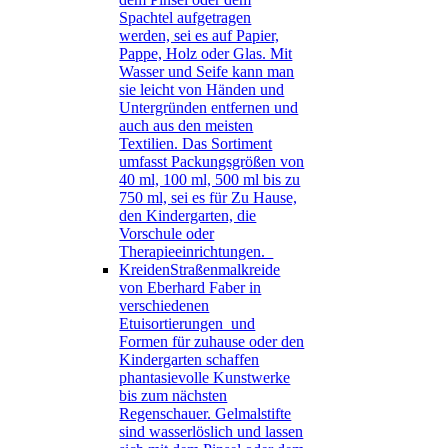
Spachtel aufgetragen
werden, sei es auf Papier,
Pappe, Holz oder Glas. Mit
Wasser und Seife kann man
sie leicht von Händen und
Untergründen entfernen und
auch aus den meisten
Textilien. Das Sortiment
umfasst Packungsgrößen von
40 ml, 100 ml, 500 ml bis zu
750 ml, sei es für Zu Hause,
den Kindergarten, die
Vorschule oder
Therapieeinrichtungen.
Kreiden
Straßenmalkreide
von Eberhard Faber in
verschiedenen
Etuisortierungen und
Formen für zuhause oder den
Kindergarten schaffen
phantasievolle Kunstwerke
bis zum nächsten
Regenschauer. Gelmalstifte
sind wasserlöslich und lassen