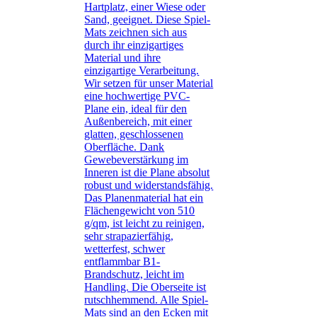
Hartplatz, einer Wiese oder
Sand, geeignet. Diese Spiel-
Mats zeichnen sich aus
durch ihr einzigartiges
Material und ihre
einzigartige Verarbeitung.
Wir setzen für unser Material
eine hochwertige PVC-
Plane ein, ideal für den
Außenbereich, mit einer
glatten, geschlossenen
Oberfläche. Dank
Gewebeverstärkung im
Inneren ist die Plane absolut
robust und widerstandsfähig.
Das Planenmaterial hat ein
Flächengewicht von 510
g/qm, ist leicht zu reinigen,
sehr strapazierfähig,
wetterfest, schwer
entflammbar B1-
Brandschutz, leicht im
Handling. Die Oberseite ist
rutschhemmend. Alle Spiel-
Mats sind an den Ecken mit