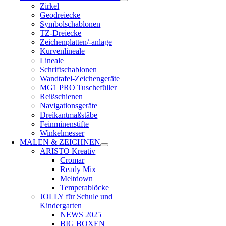
Zirkel
Geodreiecke
Symbolschablonen
TZ-Dreiecke
Zeichenplatten/-anlage
Kurvenlineale
Lineale
Schriftschablonen
Wandtafel-Zeichengeräte
MG1 PRO Tuschefüller
Reißschienen
Navigationsgeräte
Dreikantmaßstäbe
Feinminenstifte
Winkelmesser
MALEN & ZEICHNEN
ARISTO Kreativ
Cromar
Ready Mix
Meltdown
Temperablöcke
JOLLY für Schule und
Kindergarten
NEWS 2025
BIG BOXEN