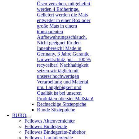
Ösen versehen, mitgeliefert
werden 4 Erdheringe.
Geliefert werden die Mats
entweder in einer Box oder
große Mats in einem
transparenten
Aufbewahrungsschlauch.
Nicht geeignet für den
Innenbereich! Made in
Germany, 3 Jahre Garantie,
Umweltschutz pur – 100 %
recycelbar! Nachhaltigkeit
setzen wir täglich mit
unserer hochwertigen
Verarbeitung und Material
um. Langlebigkeit und
Qualität ist bei unseren
Produkten oberster Maßstab!
Rechteckige Sitzteppiche
Runde Sitzteppiche
BÜRO
Fellowes Aktenvernichter
Fellowes Bindegeräte
Fellowes Bindegeräte-Zubehör
Fellowes Laminiergeräte