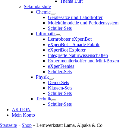
Thema Luft
Sekundarstufe
Chemie
Gerätesätze und Laborkoffer
Molekülmodelle und Periodensystem
Schüler-Sets
Informatik
Lernroboter eXperiBot
eXperiBot – Smarte Fabrik
eXperiBot Explorer
Integrierte Naturwissenschaften
Experimentierkoffer und Mini-Boxen
eXperTeenies
Schüler-Sets
Physik
Demo-Sets
Klassen-Sets
Schüler-Sets
Technik
Schüler-Sets
AKTION
Mein Konto
Startseite
»
Shop
»
Lernwerkstatt Lama, Alpaka & Co