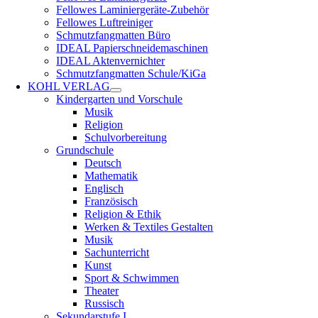
Fellowes Laminiergeräte-Zubehör
Fellowes Luftreiniger
Schmutzfangmatten Büro
IDEAL Papierschneidemaschinen
IDEAL Aktenvernichter
Schmutzfangmatten Schule/KiGa
KOHL VERLAG
Kindergarten und Vorschule
Musik
Religion
Schulvorbereitung
Grundschule
Deutsch
Mathematik
Englisch
Französisch
Religion & Ethik
Werken & Textiles Gestalten
Musik
Sachunterricht
Kunst
Sport & Schwimmen
Theater
Russisch
Sekundarstufe I