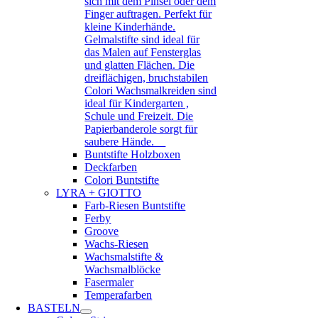
sich mit dem Pinsel oder dem
Finger auftragen. Perfekt für
kleine Kinderhände.
Gelmalstifte sind ideal für
das Malen auf Fensterglas
und glatten Flächen. Die
dreiflächigen, bruchstabilen
Colori Wachsmalkreiden sind
ideal für Kindergarten ,
Schule und Freizeit. Die
Papierbanderole sorgt für
saubere Hände.
Buntstifte Holzboxen
Deckfarben
Colori Buntstifte
LYRA + GIOTTO
Farb-Riesen Buntstifte
Ferby
Groove
Wachs-Riesen
Wachsmalstifte &
Wachsmalblöcke
Fasermaler
Temperafarben
BASTELN