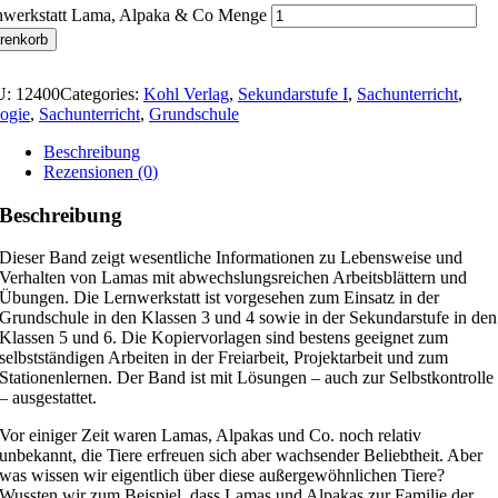
nwerkstatt Lama, Alpaka & Co Menge
renkorb
U:
12400
Categories:
Kohl Verlag
,
Sekundarstufe I
,
Sachunterricht
,
ogie
,
Sachunterricht
,
Grundschule
Beschreibung
Rezensionen (0)
Beschreibung
Dieser Band zeigt wesentliche Informationen zu Lebensweise und
Verhalten von Lamas mit abwechslungsreichen Arbeitsblättern und
Übungen. Die Lernwerkstatt ist vorgesehen zum Einsatz in der
Grundschule in den Klassen 3 und 4 sowie in der Sekundarstufe in den
Klassen 5 und 6. Die Kopiervorlagen sind bestens geeignet zum
selbstständigen Arbeiten in der Freiarbeit, Projektarbeit und zum
Stationenlernen. Der Band ist mit Lösungen – auch zur Selbstkontrolle
– ausgestattet.
Vor einiger Zeit waren Lamas, Alpakas und Co. noch relativ
unbekannt, die Tiere erfreuen sich aber wachsender Beliebtheit. Aber
was wissen wir eigentlich über diese außergewöhnlichen Tiere?
Wussten wir zum Beispiel, dass Lamas und Alpakas zur Familie der