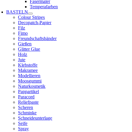
Fasermaler
Temperafarben
BASTELN
Colour Stripes
Decopatch-Papier
Filz
Fimo
Freundschaftsbänder
Gießen
Glitter Glue
Holz
Jute
Klebstoffe
Makramee
Modellieren
Moosgummi
Naturkosmetik
Pappartikel
Paracord
Reliefpaste
Scheren
Schminke
Schneideunterlage
Seife
Spray