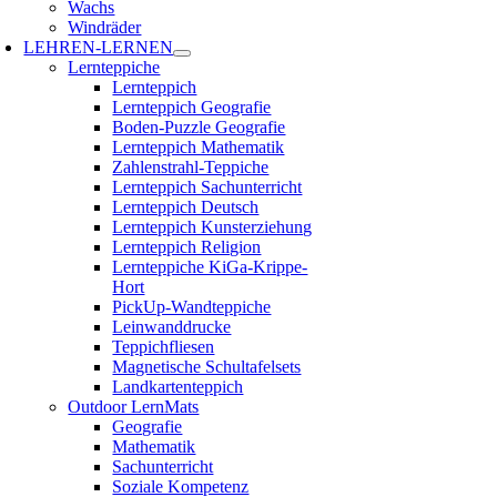
Wachs
Windräder
LEHREN-LERNEN
Lernteppiche
Lernteppich
Lernteppich Geografie
Boden-Puzzle Geografie
Lernteppich Mathematik
Zahlenstrahl-Teppiche
Lernteppich Sachunterricht
Lernteppich Deutsch
Lernteppich Kunsterziehung
Lernteppich Religion
Lernteppiche KiGa-Krippe-
Hort
PickUp-Wandteppiche
Leinwanddrucke
Teppichfliesen
Magnetische Schultafelsets
Landkartenteppich
Outdoor LernMats
Geografie
Mathematik
Sachunterricht
Soziale Kompetenz