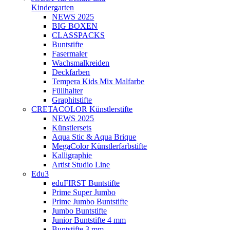
Kindergarten
NEWS 2025
BIG BOXEN
CLASSPACKS
Buntstifte
Fasermaler
Wachsmalkreiden
Deckfarben
Tempera Kids Mix Malfarbe
Füllhalter
Graphitstifte
CRETACOLOR Künstlerstifte
NEWS 2025
Künstlersets
Aqua Stic & Aqua Brique
MegaColor Künstlerfarbstifte
Kalligraphie
Artist Studio Line
Edu3
eduFIRST Buntstifte
Prime Super Jumbo
Prime Jumbo Buntstifte
Jumbo Buntstifte
Junior Buntstifte 4 mm
Buntstifte 3 mm