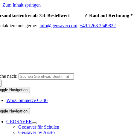
Zum Inhalt springen
rsandkostenfrei ab 75€ Bestellwert ✓ Kauf auf Rechnun
ntaktiere uns gerne:
info@geosaver.com
+49 7268 2549822
che nach:
oggle Navigation
WooCommerce Cart
0
oggle Navigation
GEOSAVER
Geosaver für Schulen
Geosaver by Aristo