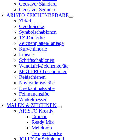
Geosaver Standard
Geosaver Seminar
ARISTO ZEICHENBEDARF
Zirkel
Geodreiecke
Symbolschablonen
TZ-Dreiecke
Zeichenplatten/-anlage
Kurvenlineale
Lineale
Schriftschablonen
Wandtafel-Zeichengeräte
MG1 PRO Tuschefüller
Reißschienen
Navigationsgeräte
Dreikantmaßstäbe
Feinminenstifte
Winkelmesser
MALEN & ZEICHNEN
ARISTO Kreativ
Cromar
Ready Mix
Meltdown
Temperablöcke
JOLLY für Schule und