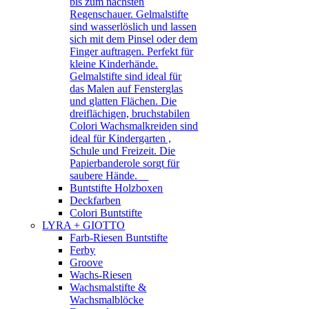
bis zum nächsten
Regenschauer. Gelmalstifte
sind wasserlöslich und lassen
sich mit dem Pinsel oder dem
Finger auftragen. Perfekt für
kleine Kinderhände.
Gelmalstifte sind ideal für
das Malen auf Fensterglas
und glatten Flächen. Die
dreiflächigen, bruchstabilen
Colori Wachsmalkreiden sind
ideal für Kindergarten ,
Schule und Freizeit. Die
Papierbanderole sorgt für
saubere Hände.
Buntstifte Holzboxen
Deckfarben
Colori Buntstifte
LYRA + GIOTTO
Farb-Riesen Buntstifte
Ferby
Groove
Wachs-Riesen
Wachsmalstifte &
Wachsmalblöcke