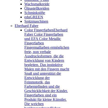
Wachsmalkreide
Ölpastellkreiden
Schminkstifte
eduGREEN
Spitzmaschinen
Eberhard Faber
Color Fingerfarben
Eberhard
Faber Color Fingerfarben
und EFA Color Metallic
Fingerfarben
Fingermalfarben ermöglichen
freie, non verbale
Ausdrucksformen, die die
Entwicklung von Kindern
begleiten. Das instinktive
Malen mit den Fingern macht
Spaß und unterstützt die
Entwicklung der
Feinmotorik, das
Farbempfinden und die
Geschicklichkeit der Kinder.
Fingerfarben sind ein
Produkt für kleine Künstler.
Die weichen