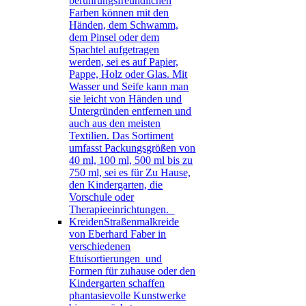
berührungsfreundlichen
Farben können mit den
Händen, dem Schwamm,
dem Pinsel oder dem
Spachtel aufgetragen
werden, sei es auf Papier,
Pappe, Holz oder Glas. Mit
Wasser und Seife kann man
sie leicht von Händen und
Untergründen entfernen und
auch aus den meisten
Textilien. Das Sortiment
umfasst Packungsgrößen von
40 ml, 100 ml, 500 ml bis zu
750 ml, sei es für Zu Hause,
den Kindergarten, die
Vorschule oder
Therapieeinrichtungen.
Kreiden
Straßenmalkreide
von Eberhard Faber in
verschiedenen
Etuisortierungen und
Formen für zuhause oder den
Kindergarten schaffen
phantasievolle Kunstwerke