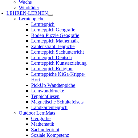
Wachs
Windräder
LEHREN-LERNEN
Lernteppiche
Lernteppich
Lernteppich Geografie
Boden-Puzzle Geografie
Lernteppich Mathematik
Zahlenstrahl-Teppiche
Lernteppich Sachunterricht
Lernteppich Deutsch
Lernteppich Kunsterziehung
Lernteppich Religion
Lernteppiche KiGa-Krippe-
Hort
PickUp-Wandteppiche
Leinwanddrucke
Teppichfliesen
Magnetische Schultafelsets
Landkartenteppich
Outdoor LernMats
Geografie
Mathematik
Sachunterricht
Soziale Kompetenz