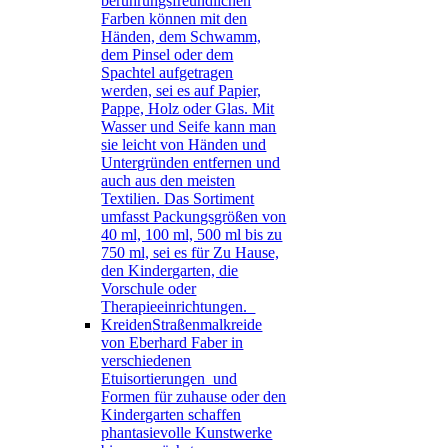
berührungsfreundlichen
Farben können mit den
Händen, dem Schwamm,
dem Pinsel oder dem
Spachtel aufgetragen
werden, sei es auf Papier,
Pappe, Holz oder Glas. Mit
Wasser und Seife kann man
sie leicht von Händen und
Untergründen entfernen und
auch aus den meisten
Textilien. Das Sortiment
umfasst Packungsgrößen von
40 ml, 100 ml, 500 ml bis zu
750 ml, sei es für Zu Hause,
den Kindergarten, die
Vorschule oder
Therapieeinrichtungen.
Kreiden
Straßenmalkreide
von Eberhard Faber in
verschiedenen
Etuisortierungen und
Formen für zuhause oder den
Kindergarten schaffen
phantasievolle Kunstwerke