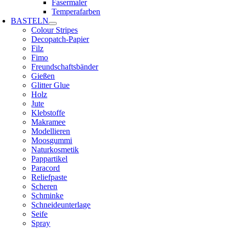
Fasermaler
Temperafarben
BASTELN
Colour Stripes
Decopatch-Papier
Filz
Fimo
Freundschaftsbänder
Gießen
Glitter Glue
Holz
Jute
Klebstoffe
Makramee
Modellieren
Moosgummi
Naturkosmetik
Pappartikel
Paracord
Reliefpaste
Scheren
Schminke
Schneideunterlage
Seife
Spray