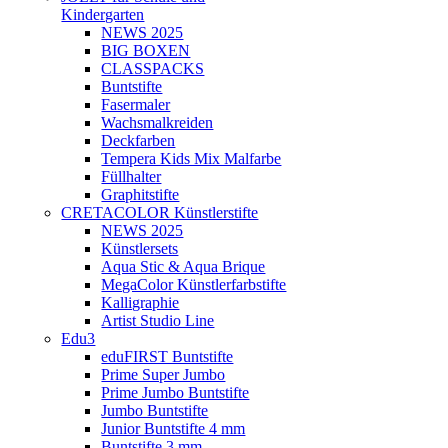
Kindergarten
NEWS 2025
BIG BOXEN
CLASSPACKS
Buntstifte
Fasermaler
Wachsmalkreiden
Deckfarben
Tempera Kids Mix Malfarbe
Füllhalter
Graphitstifte
CRETACOLOR Künstlerstifte
NEWS 2025
Künstlersets
Aqua Stic & Aqua Brique
MegaColor Künstlerfarbstifte
Kalligraphie
Artist Studio Line
Edu3
eduFIRST Buntstifte
Prime Super Jumbo
Prime Jumbo Buntstifte
Jumbo Buntstifte
Junior Buntstifte 4 mm
Buntstifte 3 mm