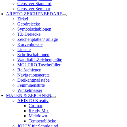
Geosaver Standard
Geosaver Seminar
ARISTO ZEICHENBEDARF
Zirkel
Geodreiecke
Symbolschablonen
TZ-Dreiecke
Zeichenplatten/-anlage
Kurvenlineale
Lineale
Schriftschablonen
Wandtafel-Zeichengeräte
MG1 PRO Tuschefüller
Reißschienen
Navigationsgeräte
Dreikantmaßstäbe
Feinminenstifte
Winkelmesser
MALEN & ZEICHNEN
ARISTO Kreativ
Cromar
Ready Mix
Meltdown
Temperablöcke
JOLLY für Schule und