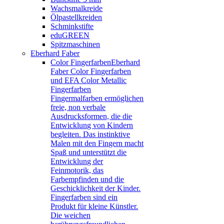
Wachsmalkreide
Ölpastellkreiden
Schminkstifte
eduGREEN
Spitzmaschinen
Eberhard Faber
Color Fingerfarben
Eberhard
Faber Color Fingerfarben
und EFA Color Metallic
Fingerfarben
Fingermalfarben ermöglichen
freie, non verbale
Ausdrucksformen, die die
Entwicklung von Kindern
begleiten. Das instinktive
Malen mit den Fingern macht
Spaß und unterstützt die
Entwicklung der
Feinmotorik, das
Farbempfinden und die
Geschicklichkeit der Kinder.
Fingerfarben sind ein
Produkt für kleine Künstler.
Die weichen