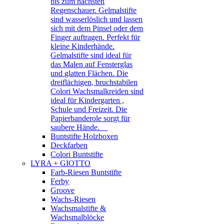
bis zum nächsten
Regenschauer. Gelmalstifte
sind wasserlöslich und lassen
sich mit dem Pinsel oder dem
Finger auftragen. Perfekt für
kleine Kinderhände.
Gelmalstifte sind ideal für
das Malen auf Fensterglas
und glatten Flächen. Die
dreiflächigen, bruchstabilen
Colori Wachsmalkreiden sind
ideal für Kindergarten ,
Schule und Freizeit. Die
Papierbanderole sorgt für
saubere Hände.
Buntstifte Holzboxen
Deckfarben
Colori Buntstifte
LYRA + GIOTTO
Farb-Riesen Buntstifte
Ferby
Groove
Wachs-Riesen
Wachsmalstifte &
Wachsmalblöcke