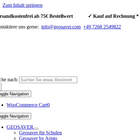
Zum Inhalt springen
rsandkostenfrei ab 75€ Bestellwert ✓ Kauf auf Rechnun
ntaktiere uns gerne:
info@geosaver.com
+49 7268 2549822
che nach:
oggle Navigation
WooCommerce Cart
0
oggle Navigation
GEOSAVER
Geosaver für Schulen
Geosaver by Aristo