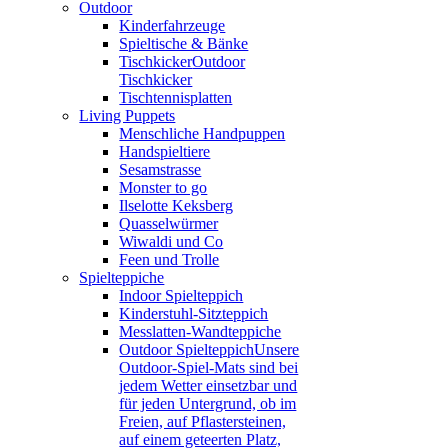
Outdoor
Kinderfahrzeuge
Spieltische & Bänke
Tischkicker
Outdoor
Tischkicker
Tischtennisplatten
Living Puppets
Menschliche Handpuppen
Handspieltiere
Sesamstrasse
Monster to go
Ilselotte Keksberg
Quasselwürmer
Wiwaldi und Co
Feen und Trolle
Spielteppiche
Indoor Spielteppich
Kinderstuhl-Sitzteppich
Messlatten-Wandteppiche
Outdoor Spielteppich
Unsere
Outdoor-Spiel-Mats sind bei
jedem Wetter einsetzbar und
für jeden Untergrund, ob im
Freien, auf Pflastersteinen,
auf einem geteerten Platz,