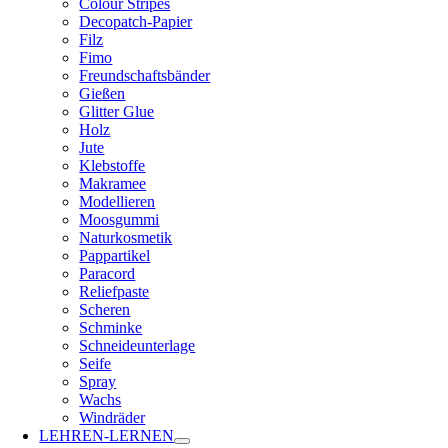
Colour Stripes
Decopatch-Papier
Filz
Fimo
Freundschaftsbänder
Gießen
Glitter Glue
Holz
Jute
Klebstoffe
Makramee
Modellieren
Moosgummi
Naturkosmetik
Pappartikel
Paracord
Reliefpaste
Scheren
Schminke
Schneideunterlage
Seife
Spray
Wachs
Windräder
LEHREN-LERNEN