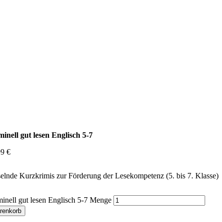
inell gut lesen Englisch 5-7
99
€
elnde Kurzkrimis zur Förderung der Lesekompetenz (5. bis 7. Klasse)
inell gut lesen Englisch 5-7 Menge
renkorb