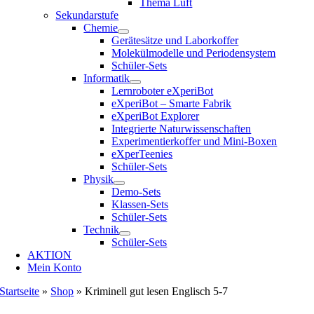
Thema Luft
Sekundarstufe
Chemie
Gerätesätze und Laborkoffer
Molekülmodelle und Periodensystem
Schüler-Sets
Informatik
Lernroboter eXperiBot
eXperiBot – Smarte Fabrik
eXperiBot Explorer
Integrierte Naturwissenschaften
Experimentierkoffer und Mini-Boxen
eXperTeenies
Schüler-Sets
Physik
Demo-Sets
Klassen-Sets
Schüler-Sets
Technik
Schüler-Sets
AKTION
Mein Konto
Startseite
»
Shop
»
Kriminell gut lesen Englisch 5-7