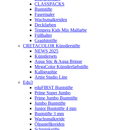
CLASSPACKS
Buntstifte
Fasermaler
Wachsmalkreiden
Deckfarben
Tempera Kids Mix Malfarbe
Füllhalter
Graphitstifte
CRETACOLOR Künstlerstifte
NEWS 2025
Künstlersets
Aqua Stic & Aqua Brique
MegaColor Künstlerfarbstifte
Kalligraphie
Artist Studio Line
Edu3
eduFIRST Buntstifte
Prime Super Jumbo
Prime Jumbo Buntstifte
Jumbo Buntstifte
Junior Buntstifte 4 mm
Buntstifte 3 mm
Wachsmalkreide
Ölpastellkreiden
Schminkstifte