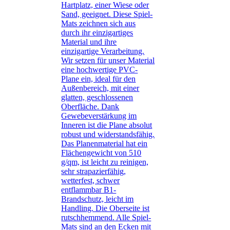
Hartplatz, einer Wiese oder
Sand, geeignet. Diese Spiel-
Mats zeichnen sich aus
durch ihr einzigartiges
Material und ihre
einzigartige Verarbeitung.
Wir setzen für unser Material
eine hochwertige PVC-
Plane ein, ideal für den
Außenbereich, mit einer
glatten, geschlossenen
Oberfläche. Dank
Gewebeverstärkung im
Inneren ist die Plane absolut
robust und widerstandsfähig.
Das Planenmaterial hat ein
Flächengewicht von 510
g/qm, ist leicht zu reinigen,
sehr strapazierfähig,
wetterfest, schwer
entflammbar B1-
Brandschutz, leicht im
Handling. Die Oberseite ist
rutschhemmend. Alle Spiel-
Mats sind an den Ecken mit