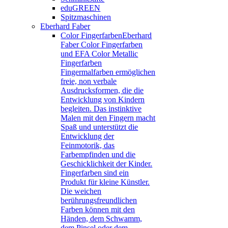
eduGREEN
Spitzmaschinen
Eberhard Faber
Color Fingerfarben
Eberhard
Faber Color Fingerfarben
und EFA Color Metallic
Fingerfarben
Fingermalfarben ermöglichen
freie, non verbale
Ausdrucksformen, die die
Entwicklung von Kindern
begleiten. Das instinktive
Malen mit den Fingern macht
Spaß und unterstützt die
Entwicklung der
Feinmotorik, das
Farbempfinden und die
Geschicklichkeit der Kinder.
Fingerfarben sind ein
Produkt für kleine Künstler.
Die weichen
berührungsfreundlichen
Farben können mit den
Händen, dem Schwamm,
dem Pinsel oder dem