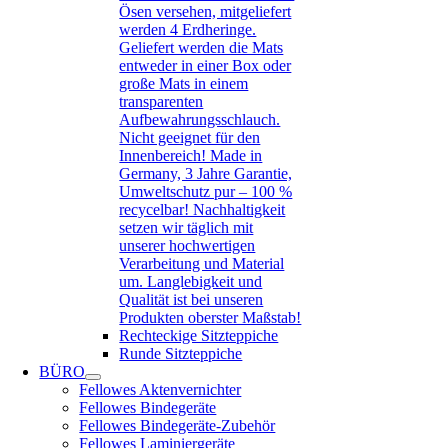
Ösen versehen, mitgeliefert
werden 4 Erdheringe.
Geliefert werden die Mats
entweder in einer Box oder
große Mats in einem
transparenten
Aufbewahrungsschlauch.
Nicht geeignet für den
Innenbereich! Made in
Germany, 3 Jahre Garantie,
Umweltschutz pur – 100 %
recycelbar! Nachhaltigkeit
setzen wir täglich mit
unserer hochwertigen
Verarbeitung und Material
um. Langlebigkeit und
Qualität ist bei unseren
Produkten oberster Maßstab!
Rechteckige Sitzteppiche
Runde Sitzteppiche
BÜRO
Fellowes Aktenvernichter
Fellowes Bindegeräte
Fellowes Bindegeräte-Zubehör
Fellowes Laminiergeräte