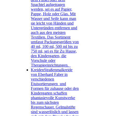
Spachtel aufgetragen
werden, sei es auf Papier,
Pappe, Holz oder Glas. Mit
Wasser und Seife kann man
sie leicht von Händen und
Untergründen entfernen und
auch aus den meisten
Textilien. Das Sortiment
umfasst Packungsgrößen von
40 ml, 100 ml, 500 ml bis zu
750 ml, sei es für Zu Hause,
den Kindergarten, die
Vorschule oder
Therapieeinrichtungen.
Kreiden
Straßenmalkreide
von Eberhard Faber in
verschiedenen
Etuisortierungen und
Formen für zuhause oder den
Kindergarten schaffen
phantasievolle Kunstwerke
bis zum nächsten
Regenschauer. Gelmalstifte
sind wasserlöslich und lassen