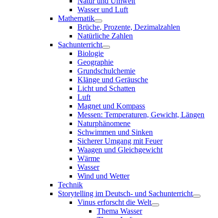
Natur und Umwelt
Wasser und Luft
Mathematik
Brüche, Prozente, Dezimalzahlen
Natürliche Zahlen
Sachunterricht
Biologie
Geographie
Grundschulchemie
Klänge und Geräusche
Licht und Schatten
Luft
Magnet und Kompass
Messen: Temperaturen, Gewicht, Längen
Naturphänomene
Schwimmen und Sinken
Sicherer Umgang mit Feuer
Waagen und Gleichgewicht
Wärme
Wasser
Wind und Wetter
Technik
Storytelling im Deutsch- und Sachunterricht
Vinus erforscht die Welt
Thema Wasser