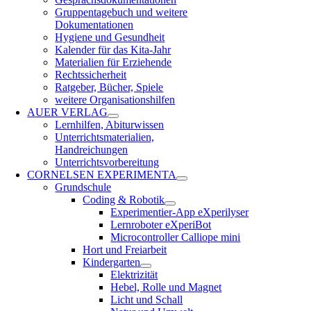
Gruppentagebuch und weitere
Dokumentationen
Hygiene und Gesundheit
Kalender für das Kita-Jahr
Materialien für Erziehende
Rechtssicherheit
Ratgeber, Bücher, Spiele
weitere Organisationshilfen
AUER VERLAG
Lernhilfen, Abiturwissen
Unterrichtsmaterialien,
Handreichungen
Unterrichtsvorbereitung
CORNELSEN EXPERIMENTA
Grundschule
Coding & Robotik
Experimentier-App eXperilyser
Lernroboter eXperiBot
Microcontroller Calliope mini
Hort und Freiarbeit
Kindergarten
Elektrizität
Hebel, Rolle und Magnet
Licht und Schall