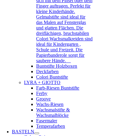
sich mit dem Pinsel oder dem
Finger auftragen. Perfekt für
kleine Kinderhände.
Gelmalstifte sind ideal für
das Malen auf Fensterglas
und glatten Flächen. Die
dreiflächigen, bruchstabilen
Colori Wachsmalkreiden sind
ideal für Kindergarten ,
Schule und Freizeit. Die
Papierbanderole sorgt für
saubere Hände.
Buntstifte Holzboxen
Deckfarben
Colori Buntstifte
LYRA + GIOTTO
Farb-Riesen Buntstifte
Ferby
Groove
Wachs-Riesen
Wachsmalstifte &
Wachsmalblöcke
Fasermaler
Temperafarben
BASTELN