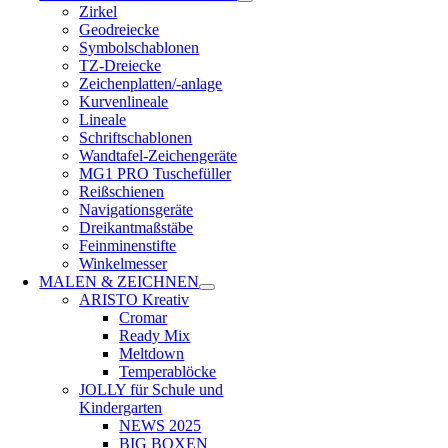
Zirkel
Geodreiecke
Symbolschablonen
TZ-Dreiecke
Zeichenplatten/-anlage
Kurvenlineale
Lineale
Schriftschablonen
Wandtafel-Zeichengeräte
MG1 PRO Tuschefüller
Reißschienen
Navigationsgeräte
Dreikantmaßstäbe
Feinminenstifte
Winkelmesser
MALEN & ZEICHNEN
ARISTO Kreativ
Cromar
Ready Mix
Meltdown
Temperablöcke
JOLLY für Schule und
Kindergarten
NEWS 2025
BIG BOXEN