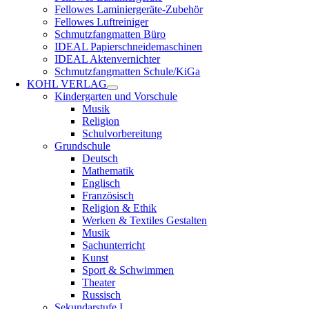
Fellowes Laminiergeräte-Zubehör
Fellowes Luftreiniger
Schmutzfangmatten Büro
IDEAL Papierschneidemaschinen
IDEAL Aktenvernichter
Schmutzfangmatten Schule/KiGa
KOHL VERLAG
Kindergarten und Vorschule
Musik
Religion
Schulvorbereitung
Grundschule
Deutsch
Mathematik
Englisch
Französisch
Religion & Ethik
Werken & Textiles Gestalten
Musik
Sachunterricht
Kunst
Sport & Schwimmen
Theater
Russisch
Sekundarstufe I