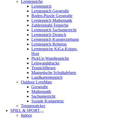
Lernteppiche
Lernteppich
Lernteppich Geografie
Boden-Puzzle Geografie
Lernteppich Mathematik
Zahlenstrahl-Teppiche
Lernteppich Sachunterricht
Lernteppich Deutsch
Lernteppich Kunsterziehung
Lernteppich Religion
Lernteppiche KiGa-Krippe-
Hort
PickUp-Wandteppiche
Leinwanddrucke
Teppichfliesen
Magnetische Schultafelsets
Landkartenteppich
Outdoor LernMats
Geografie
Mathematik
Sachunterricht
Soziale Kompetenz
Treppensticker
SPIEL & SPORT
Indoor