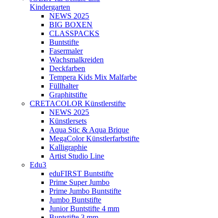
Kindergarten
NEWS 2025
BIG BOXEN
CLASSPACKS
Buntstifte
Fasermaler
Wachsmalkreiden
Deckfarben
Tempera Kids Mix Malfarbe
Füllhalter
Graphitstifte
CRETACOLOR Künstlerstifte
NEWS 2025
Künstlersets
Aqua Stic & Aqua Brique
MegaColor Künstlerfarbstifte
Kalligraphie
Artist Studio Line
Edu3
eduFIRST Buntstifte
Prime Super Jumbo
Prime Jumbo Buntstifte
Jumbo Buntstifte
Junior Buntstifte 4 mm
Buntstifte 3 mm