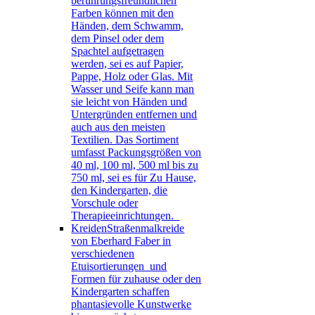
berührungsfreundlichen
Farben können mit den
Händen, dem Schwamm,
dem Pinsel oder dem
Spachtel aufgetragen
werden, sei es auf Papier,
Pappe, Holz oder Glas. Mit
Wasser und Seife kann man
sie leicht von Händen und
Untergründen entfernen und
auch aus den meisten
Textilien. Das Sortiment
umfasst Packungsgrößen von
40 ml, 100 ml, 500 ml bis zu
750 ml, sei es für Zu Hause,
den Kindergarten, die
Vorschule oder
Therapieeinrichtungen.
Kreiden
Straßenmalkreide
von Eberhard Faber in
verschiedenen
Etuisortierungen und
Formen für zuhause oder den
Kindergarten schaffen
phantasievolle Kunstwerke