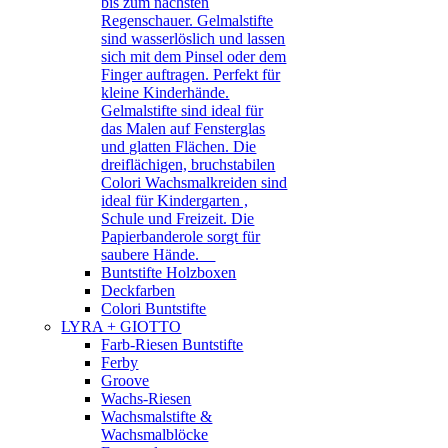
bis zum nächsten
Regenschauer. Gelmalstifte
sind wasserlöslich und lassen
sich mit dem Pinsel oder dem
Finger auftragen. Perfekt für
kleine Kinderhände.
Gelmalstifte sind ideal für
das Malen auf Fensterglas
und glatten Flächen. Die
dreiflächigen, bruchstabilen
Colori Wachsmalkreiden sind
ideal für Kindergarten ,
Schule und Freizeit. Die
Papierbanderole sorgt für
saubere Hände.
Buntstifte Holzboxen
Deckfarben
Colori Buntstifte
LYRA + GIOTTO
Farb-Riesen Buntstifte
Ferby
Groove
Wachs-Riesen
Wachsmalstifte &
Wachsmalblöcke