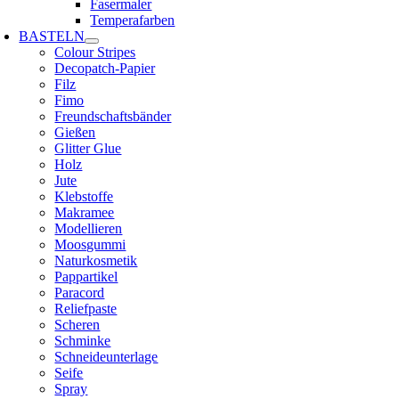
Fasermaler
Temperafarben
BASTELN
Colour Stripes
Decopatch-Papier
Filz
Fimo
Freundschaftsbänder
Gießen
Glitter Glue
Holz
Jute
Klebstoffe
Makramee
Modellieren
Moosgummi
Naturkosmetik
Pappartikel
Paracord
Reliefpaste
Scheren
Schminke
Schneideunterlage
Seife
Spray