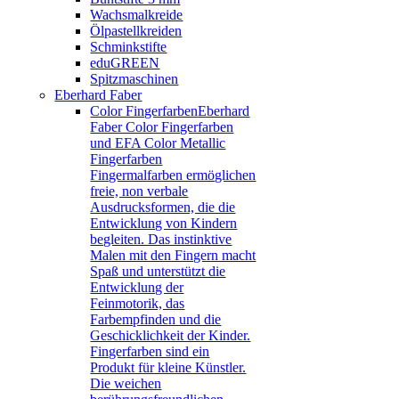
Wachsmalkreide
Ölpastellkreiden
Schminkstifte
eduGREEN
Spitzmaschinen
Eberhard Faber
Color Fingerfarben
Eberhard
Faber Color Fingerfarben
und EFA Color Metallic
Fingerfarben
Fingermalfarben ermöglichen
freie, non verbale
Ausdrucksformen, die die
Entwicklung von Kindern
begleiten. Das instinktive
Malen mit den Fingern macht
Spaß und unterstützt die
Entwicklung der
Feinmotorik, das
Farbempfinden und die
Geschicklichkeit der Kinder.
Fingerfarben sind ein
Produkt für kleine Künstler.
Die weichen