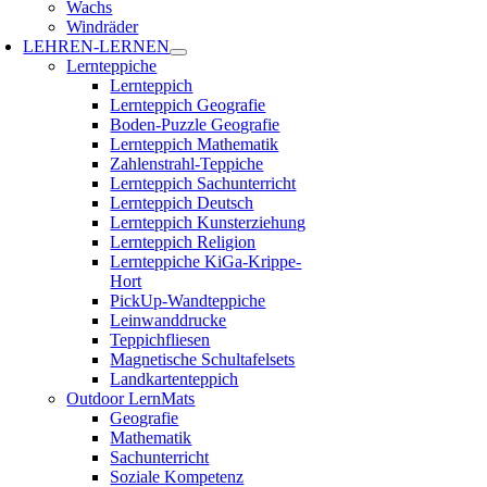
Wachs
Windräder
LEHREN-LERNEN
Lernteppiche
Lernteppich
Lernteppich Geografie
Boden-Puzzle Geografie
Lernteppich Mathematik
Zahlenstrahl-Teppiche
Lernteppich Sachunterricht
Lernteppich Deutsch
Lernteppich Kunsterziehung
Lernteppich Religion
Lernteppiche KiGa-Krippe-
Hort
PickUp-Wandteppiche
Leinwanddrucke
Teppichfliesen
Magnetische Schultafelsets
Landkartenteppich
Outdoor LernMats
Geografie
Mathematik
Sachunterricht
Soziale Kompetenz