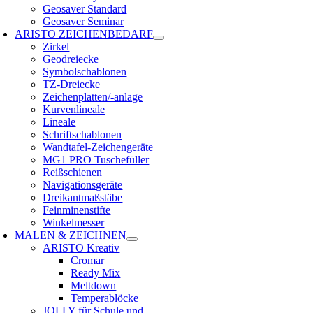
Geosaver Standard
Geosaver Seminar
ARISTO ZEICHENBEDARF
Zirkel
Geodreiecke
Symbolschablonen
TZ-Dreiecke
Zeichenplatten/-anlage
Kurvenlineale
Lineale
Schriftschablonen
Wandtafel-Zeichengeräte
MG1 PRO Tuschefüller
Reißschienen
Navigationsgeräte
Dreikantmaßstäbe
Feinminenstifte
Winkelmesser
MALEN & ZEICHNEN
ARISTO Kreativ
Cromar
Ready Mix
Meltdown
Temperablöcke
JOLLY für Schule und