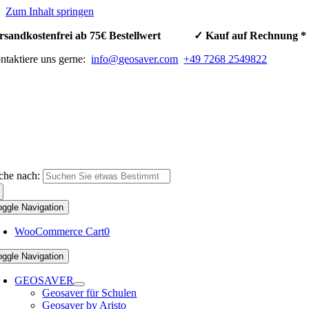
Zum Inhalt springen
rsandkostenfrei ab 75€ Bestellwert ✓ Kauf auf Rechnun
ntaktiere uns gerne:
info@geosaver.com
+49 7268 2549822
che nach:
oggle Navigation
WooCommerce Cart
0
oggle Navigation
GEOSAVER
Geosaver für Schulen
Geosaver by Aristo