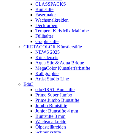
CLASSPACKS
Buntstifte
Fasermaler
Wachsmalkreiden
Deckfarben
Tempera Kids Mix Malfarbe
Füllhalter
Graphitstifte
CRETACOLOR Künstlerstifte
NEWS 2025
Künstlersets
Aqua Stic & Aqua Brique
MegaColor Künstlerfarbstifte
Kalligraphie
Artist Studio Line
Edu3
eduFIRST Buntstifte
Prime Super Jumbo
Prime Jumbo Buntstifte
Jumbo Buntstifte
Junior Buntstifte 4 mm
Buntstifte 3 mm
Wachsmalkreide
Ölpastellkreiden
Schminkstifte