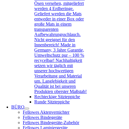
Ösen versehen, mitgeliefert
werden 4 Erdheringe.
Geliefert werden die Mats
entweder in einer Box oder
große Mats in einem
transparenten
Aufbewahrungsschlauch.
Nicht geeignet für den
Innenbereich! Made in
Germany, 3 Jahre Garantie,
Umweltschutz pur – 100 %
recycelbar! Nachhaltigkeit
setzen wir täglich mit
unserer hochwertigen
Verarbeitung und Material
um. Langlebigkeit und
Qualität ist bei unseren
Produkten oberster Maßstab!
Rechteckige Sitzteppiche
Runde Sitzteppiche
BÜRO
Fellowes Aktenvernichter
Fellowes Bindegeräte
Fellowes Bindegeräte-Zubehör
Fellowes Laminiergeräte