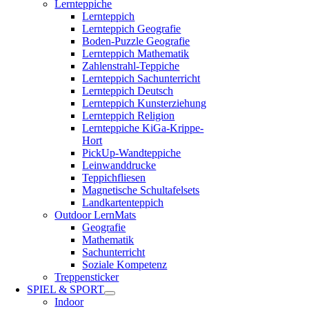
Lernteppiche
Lernteppich
Lernteppich Geografie
Boden-Puzzle Geografie
Lernteppich Mathematik
Zahlenstrahl-Teppiche
Lernteppich Sachunterricht
Lernteppich Deutsch
Lernteppich Kunsterziehung
Lernteppich Religion
Lernteppiche KiGa-Krippe-
Hort
PickUp-Wandteppiche
Leinwanddrucke
Teppichfliesen
Magnetische Schultafelsets
Landkartenteppich
Outdoor LernMats
Geografie
Mathematik
Sachunterricht
Soziale Kompetenz
Treppensticker
SPIEL & SPORT
Indoor