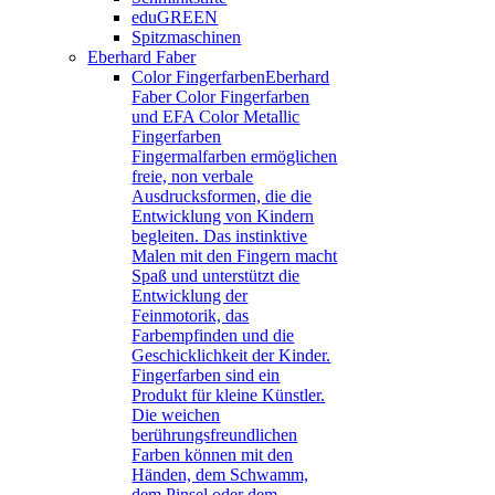
eduGREEN
Spitzmaschinen
Eberhard Faber
Color Fingerfarben
Eberhard
Faber Color Fingerfarben
und EFA Color Metallic
Fingerfarben
Fingermalfarben ermöglichen
freie, non verbale
Ausdrucksformen, die die
Entwicklung von Kindern
begleiten. Das instinktive
Malen mit den Fingern macht
Spaß und unterstützt die
Entwicklung der
Feinmotorik, das
Farbempfinden und die
Geschicklichkeit der Kinder.
Fingerfarben sind ein
Produkt für kleine Künstler.
Die weichen
berührungsfreundlichen
Farben können mit den
Händen, dem Schwamm,
dem Pinsel oder dem