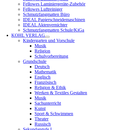
Fellowes Laminiergeräte-Zubehör
Fellowes Luftreiniger
Schmutzfangmatten Büro
IDEAL Papierschneidemaschinen
IDEAL Aktenvernichter
Schmutzfangmatten Schule/KiGa
KOHL VERLAG
Kindergarten und Vorschule
Musik
Religion
Schulvorbereitung
Grundschule
Deutsch
Mathematik
Englisch
Französisch
Religion & Ethik
Werken & Textiles Gestalten
Musik
Sachunterricht
Kunst
Sport & Schwimmen
Theater
Russisch
Sekundarstufe I