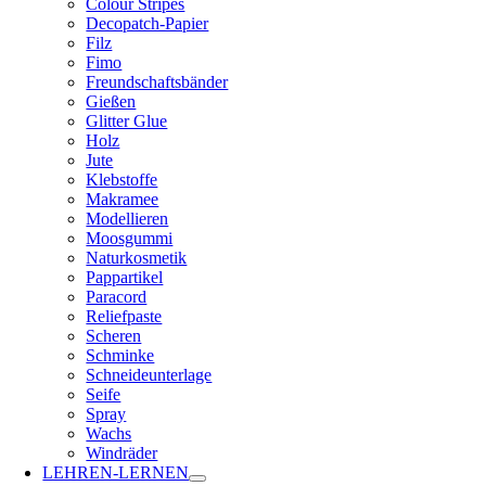
Colour Stripes
Decopatch-Papier
Filz
Fimo
Freundschaftsbänder
Gießen
Glitter Glue
Holz
Jute
Klebstoffe
Makramee
Modellieren
Moosgummi
Naturkosmetik
Pappartikel
Paracord
Reliefpaste
Scheren
Schminke
Schneideunterlage
Seife
Spray
Wachs
Windräder
LEHREN-LERNEN