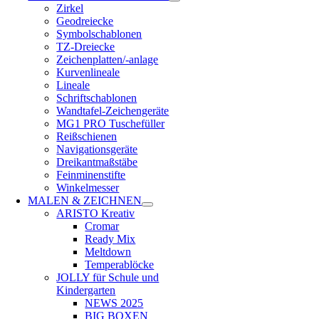
Zirkel
Geodreiecke
Symbolschablonen
TZ-Dreiecke
Zeichenplatten/-anlage
Kurvenlineale
Lineale
Schriftschablonen
Wandtafel-Zeichengeräte
MG1 PRO Tuschefüller
Reißschienen
Navigationsgeräte
Dreikantmaßstäbe
Feinminenstifte
Winkelmesser
MALEN & ZEICHNEN
ARISTO Kreativ
Cromar
Ready Mix
Meltdown
Temperablöcke
JOLLY für Schule und
Kindergarten
NEWS 2025
BIG BOXEN