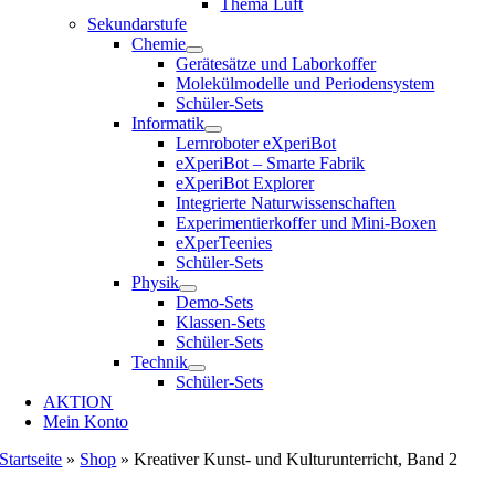
Thema Luft
Sekundarstufe
Chemie
Gerätesätze und Laborkoffer
Molekülmodelle und Periodensystem
Schüler-Sets
Informatik
Lernroboter eXperiBot
eXperiBot – Smarte Fabrik
eXperiBot Explorer
Integrierte Naturwissenschaften
Experimentierkoffer und Mini-Boxen
eXperTeenies
Schüler-Sets
Physik
Demo-Sets
Klassen-Sets
Schüler-Sets
Technik
Schüler-Sets
AKTION
Mein Konto
Startseite
»
Shop
»
Kreativer Kunst- und Kulturunterricht, Band 2