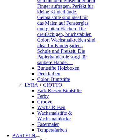
sich mit dem Pinsel oder dem
Finger auftragen. Perfekt für
kleine Kinderhände.
Gelmalstifte sind ideal für
das Malen auf Fensterglas
und glatten Flächen. Die
dreiflächigen, bruchstabilen
Colori Wachsmalkreiden sind
ideal für Kindergarten ,
Schule und Freizeit. Die
Papierbanderole sorgt für
saubere Hände.
Buntstifte Holzboxen
Deckfarben
Colori Buntstifte
LYRA + GIOTTO
Farb-Riesen Buntstifte
Ferby
Groove
Wachs-Riesen
Wachsmalstifte &
Wachsmalblöcke
Fasermaler
Temperafarben
BASTELN