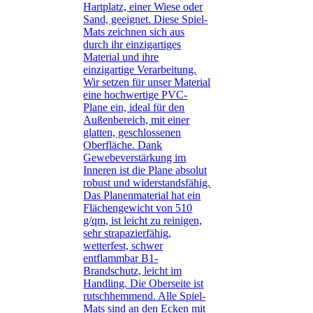
Hartplatz, einer Wiese oder
Sand, geeignet. Diese Spiel-
Mats zeichnen sich aus
durch ihr einzigartiges
Material und ihre
einzigartige Verarbeitung.
Wir setzen für unser Material
eine hochwertige PVC-
Plane ein, ideal für den
Außenbereich, mit einer
glatten, geschlossenen
Oberfläche. Dank
Gewebeverstärkung im
Inneren ist die Plane absolut
robust und widerstandsfähig.
Das Planenmaterial hat ein
Flächengewicht von 510
g/qm, ist leicht zu reinigen,
sehr strapazierfähig,
wetterfest, schwer
entflammbar B1-
Brandschutz, leicht im
Handling. Die Oberseite ist
rutschhemmend. Alle Spiel-
Mats sind an den Ecken mit