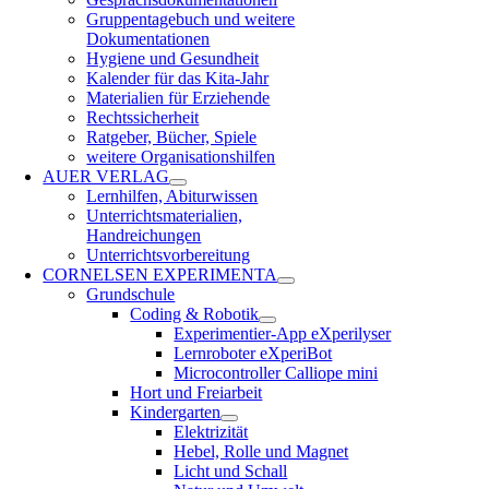
Gruppentagebuch und weitere
Dokumentationen
Hygiene und Gesundheit
Kalender für das Kita-Jahr
Materialien für Erziehende
Rechtssicherheit
Ratgeber, Bücher, Spiele
weitere Organisationshilfen
AUER VERLAG
Lernhilfen, Abiturwissen
Unterrichtsmaterialien,
Handreichungen
Unterrichtsvorbereitung
CORNELSEN EXPERIMENTA
Grundschule
Coding & Robotik
Experimentier-App eXperilyser
Lernroboter eXperiBot
Microcontroller Calliope mini
Hort und Freiarbeit
Kindergarten
Elektrizität
Hebel, Rolle und Magnet
Licht und Schall