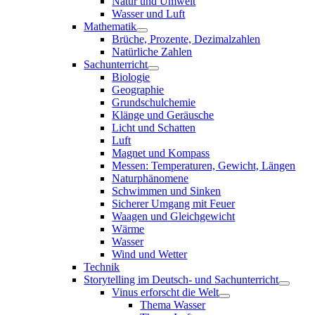
Natur und Umwelt
Wasser und Luft
Mathematik
Brüche, Prozente, Dezimalzahlen
Natürliche Zahlen
Sachunterricht
Biologie
Geographie
Grundschulchemie
Klänge und Geräusche
Licht und Schatten
Luft
Magnet und Kompass
Messen: Temperaturen, Gewicht, Längen
Naturphänomene
Schwimmen und Sinken
Sicherer Umgang mit Feuer
Waagen und Gleichgewicht
Wärme
Wasser
Wind und Wetter
Technik
Storytelling im Deutsch- und Sachunterricht
Vinus erforscht die Welt
Thema Wasser