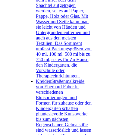
Spachtel aufgetragen
werden, sei es auf Papier,
Pappe, Holz oder Glas. Mit
Wasser und Seife kann man
sie leicht von Händen und
Untergründen entfernen und
auch aus den meisten
Textilien. Das Sortiment
umfasst Packungsgrößen von
40 ml, 100 ml, 500 ml bis zu
750 ml, sei es für Zu Hause,
den Kindergarten, die
Vorschule oder
Therapieeinrichtungen.
Kreiden
Straßenmalkreide
von Eberhard Faber in
verschiedenen
Etuisortierungen und
Formen für zuhause oder den
Kindergarten schaffen
phantasievolle Kunstwerke
bis zum nächsten
Regenschauer. Gelmalstifte
sind wasserlöslich und lassen