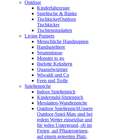
Outdoor
Kinderfahrzeuge
Spieltische & Bänke
Tischkicker
Outdoor
Tischkicker
Tischtennisplatten
Living Puppets
Menschliche Handpuppen
Handspieltiere
Sesamstrasse
Monster to go
Ilselotte Keksberg
Quasselwürmer
Wiwaldi und Co
Feen und Trolle
Spielteppiche
Indoor Spielteppich
Kinderstuhl-Sitzteppich
Messlatten-Wandteppiche
Outdoor Spielteppich
Unsere
Outdoor-Spiel-Mats sind bei
jedem Wetter einsetzbar und
für jeden Untergrund, ob im
Freien, auf Pflastersteinen,
auf einem geteerten Platz,