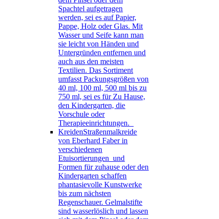
Spachtel aufgetragen
werden, sei es auf Papier,
Pappe, Holz oder Glas. Mit
Wasser und Seife kann man
sie leicht von Händen und
Untergründen entfernen und
auch aus den meisten
Textilien. Das Sortiment
umfasst Packungsgrößen von
40 ml, 100 ml, 500 ml bis zu
750 ml, sei es für Zu Hause,
den Kindergarten, die
Vorschule oder
Therapieeinrichtungen.
Kreiden
Straßenmalkreide
von Eberhard Faber in
verschiedenen
Etuisortierungen und
Formen für zuhause oder den
Kindergarten schaffen
phantasievolle Kunstwerke
bis zum nächsten
Regenschauer. Gelmalstifte
sind wasserlöslich und lassen