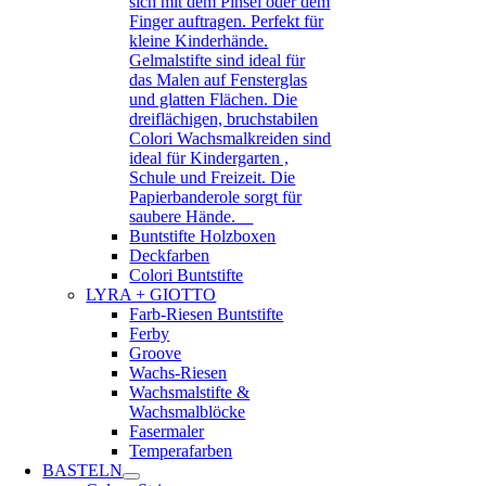
sich mit dem Pinsel oder dem
Finger auftragen. Perfekt für
kleine Kinderhände.
Gelmalstifte sind ideal für
das Malen auf Fensterglas
und glatten Flächen. Die
dreiflächigen, bruchstabilen
Colori Wachsmalkreiden sind
ideal für Kindergarten ,
Schule und Freizeit. Die
Papierbanderole sorgt für
saubere Hände.
Buntstifte Holzboxen
Deckfarben
Colori Buntstifte
LYRA + GIOTTO
Farb-Riesen Buntstifte
Ferby
Groove
Wachs-Riesen
Wachsmalstifte &
Wachsmalblöcke
Fasermaler
Temperafarben
BASTELN