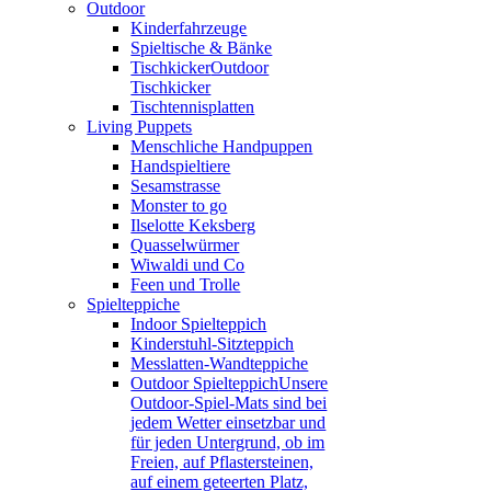
Outdoor
Kinderfahrzeuge
Spieltische & Bänke
Tischkicker
Outdoor
Tischkicker
Tischtennisplatten
Living Puppets
Menschliche Handpuppen
Handspieltiere
Sesamstrasse
Monster to go
Ilselotte Keksberg
Quasselwürmer
Wiwaldi und Co
Feen und Trolle
Spielteppiche
Indoor Spielteppich
Kinderstuhl-Sitzteppich
Messlatten-Wandteppiche
Outdoor Spielteppich
Unsere
Outdoor-Spiel-Mats sind bei
jedem Wetter einsetzbar und
für jeden Untergrund, ob im
Freien, auf Pflastersteinen,
auf einem geteerten Platz,