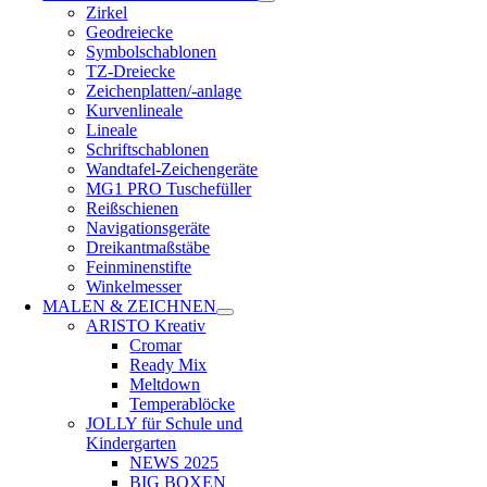
Zirkel
Geodreiecke
Symbolschablonen
TZ-Dreiecke
Zeichenplatten/-anlage
Kurvenlineale
Lineale
Schriftschablonen
Wandtafel-Zeichengeräte
MG1 PRO Tuschefüller
Reißschienen
Navigationsgeräte
Dreikantmaßstäbe
Feinminenstifte
Winkelmesser
MALEN & ZEICHNEN
ARISTO Kreativ
Cromar
Ready Mix
Meltdown
Temperablöcke
JOLLY für Schule und
Kindergarten
NEWS 2025
BIG BOXEN