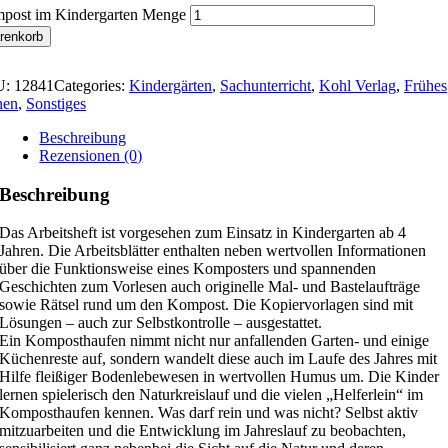
post im Kindergarten Menge
renkorb
U:
12841
Categories:
Kindergärten
,
Sachunterricht
,
Kohl Verlag
,
Frühes
nen
,
Sonstiges
Beschreibung
Rezensionen (0)
Beschreibung
Das Arbeitsheft ist vorgesehen zum Einsatz in Kindergarten ab 4
Jahren. Die Arbeitsblätter enthalten neben wertvollen Informationen
über die Funktionsweise eines Komposters und spannenden
Geschichten zum Vorlesen auch originelle Mal- und Bastelaufträge
sowie Rätsel rund um den Kompost. Die Kopiervorlagen sind mit
Lösungen – auch zur Selbstkontrolle – ausgestattet.
Ein Komposthaufen nimmt nicht nur anfallenden Garten- und einige
Küchenreste auf, sondern wandelt diese auch im Laufe des Jahres mit
Hilfe fleißiger Bodenlebewesen in wertvollen Humus um. Die Kinder
lernen spielerisch den Naturkreislauf und die vielen „Helferlein“ im
Komposthaufen kennen. Was darf rein und was nicht? Selbst aktiv
mitzuarbeiten und die Entwicklung im Jahreslauf zu beobachten,