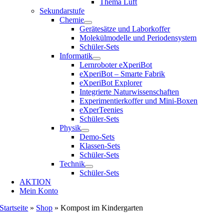
Thema Luft
Sekundarstufe
Chemie
Gerätesätze und Laborkoffer
Molekülmodelle und Periodensystem
Schüler-Sets
Informatik
Lernroboter eXperiBot
eXperiBot – Smarte Fabrik
eXperiBot Explorer
Integrierte Naturwissenschaften
Experimentierkoffer und Mini-Boxen
eXperTeenies
Schüler-Sets
Physik
Demo-Sets
Klassen-Sets
Schüler-Sets
Technik
Schüler-Sets
AKTION
Mein Konto
Startseite
»
Shop
»
Kompost im Kindergarten