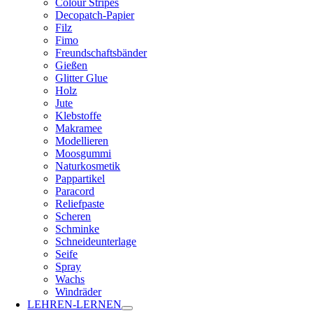
Colour Stripes
Decopatch-Papier
Filz
Fimo
Freundschaftsbänder
Gießen
Glitter Glue
Holz
Jute
Klebstoffe
Makramee
Modellieren
Moosgummi
Naturkosmetik
Pappartikel
Paracord
Reliefpaste
Scheren
Schminke
Schneideunterlage
Seife
Spray
Wachs
Windräder
LEHREN-LERNEN