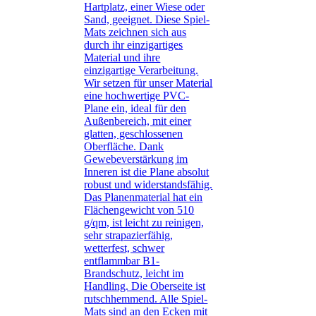
Hartplatz, einer Wiese oder
Sand, geeignet. Diese Spiel-
Mats zeichnen sich aus
durch ihr einzigartiges
Material und ihre
einzigartige Verarbeitung.
Wir setzen für unser Material
eine hochwertige PVC-
Plane ein, ideal für den
Außenbereich, mit einer
glatten, geschlossenen
Oberfläche. Dank
Gewebeverstärkung im
Inneren ist die Plane absolut
robust und widerstandsfähig.
Das Planenmaterial hat ein
Flächengewicht von 510
g/qm, ist leicht zu reinigen,
sehr strapazierfähig,
wetterfest, schwer
entflammbar B1-
Brandschutz, leicht im
Handling. Die Oberseite ist
rutschhemmend. Alle Spiel-
Mats sind an den Ecken mit