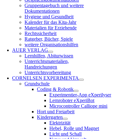
Gruppentagebuch und weitere
Dokumentationen
Hygiene und Gesundheit
Kalender für das Kita-Jahr
Materialien für Erziehende
Rechtssicherheit
Ratgeber, Bücher, Spiele
weitere Organisationshilfen
AUER VERLAG
Lernhilfen, Abiturwissen
Unterrichtsmaterialien,
Handreichungen
Unterrichtsvorbereitung
CORNELSEN EXPERIMENTA
Grundschule
Coding & Robotik
Experimentier-App eXperilyser
Lernroboter eXperiBot
Microcontroller Calliope mini
Hort und Freiarbeit
Kindergarten
Elektrizität
Hebel, Rolle und Magnet
Licht und Schall