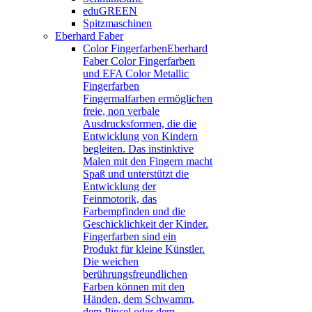
eduGREEN
Spitzmaschinen
Eberhard Faber
Color Fingerfarben
Eberhard
Faber Color Fingerfarben
und EFA Color Metallic
Fingerfarben
Fingermalfarben ermöglichen
freie, non verbale
Ausdrucksformen, die die
Entwicklung von Kindern
begleiten. Das instinktive
Malen mit den Fingern macht
Spaß und unterstützt die
Entwicklung der
Feinmotorik, das
Farbempfinden und die
Geschicklichkeit der Kinder.
Fingerfarben sind ein
Produkt für kleine Künstler.
Die weichen
berührungsfreundlichen
Farben können mit den
Händen, dem Schwamm,
dem Pinsel oder dem