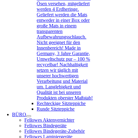
Ösen versehen, mitgeliefert
werden 4 Erdheringe.
Geliefert werden die Mats
entweder in einer Box oder
große Mats in einem
transparenten
Aufbewahrungsschlauch.
Nicht geeignet für den
Innenbereich! Made in
Germany, 3 Jahre Garantie,
Umweltschutz pur – 100 %
recycelbar! Nachhaltigkeit
setzen wir täglich mit
unserer hochwertigen
Verarbeitung und Material
um. Langlebigkeit und
Qualität ist bei unseren
Produkten oberster Maßstab!
Rechteckige Sitzteppiche
Runde Sitzteppiche
BÜRO
Fellowes Aktenvernichter
Fellowes Bindegeräte
Fellowes Bindegeräte-Zubehör
Fellowes Laminiergeräte