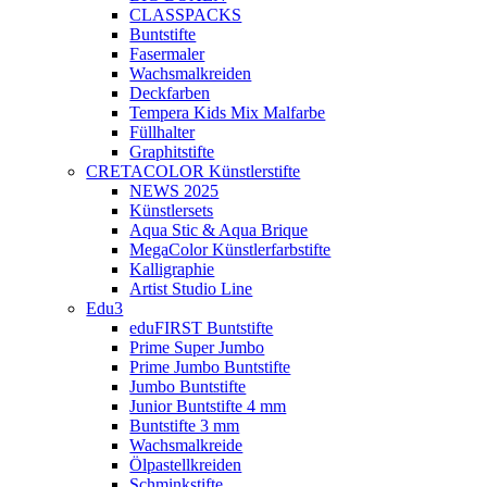
CLASSPACKS
Buntstifte
Fasermaler
Wachsmalkreiden
Deckfarben
Tempera Kids Mix Malfarbe
Füllhalter
Graphitstifte
CRETACOLOR Künstlerstifte
NEWS 2025
Künstlersets
Aqua Stic & Aqua Brique
MegaColor Künstlerfarbstifte
Kalligraphie
Artist Studio Line
Edu3
eduFIRST Buntstifte
Prime Super Jumbo
Prime Jumbo Buntstifte
Jumbo Buntstifte
Junior Buntstifte 4 mm
Buntstifte 3 mm
Wachsmalkreide
Ölpastellkreiden
Schminkstifte