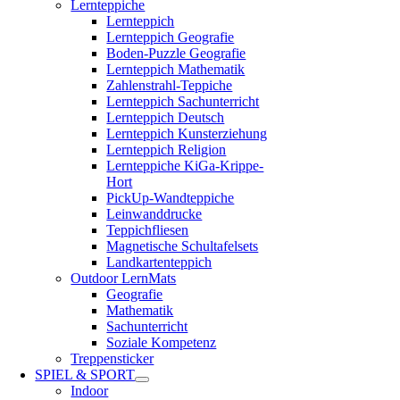
Lernteppiche
Lernteppich
Lernteppich Geografie
Boden-Puzzle Geografie
Lernteppich Mathematik
Zahlenstrahl-Teppiche
Lernteppich Sachunterricht
Lernteppich Deutsch
Lernteppich Kunsterziehung
Lernteppich Religion
Lernteppiche KiGa-Krippe-
Hort
PickUp-Wandteppiche
Leinwanddrucke
Teppichfliesen
Magnetische Schultafelsets
Landkartenteppich
Outdoor LernMats
Geografie
Mathematik
Sachunterricht
Soziale Kompetenz
Treppensticker
SPIEL & SPORT
Indoor