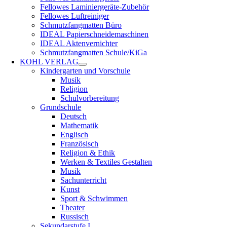
Fellowes Laminiergeräte-Zubehör
Fellowes Luftreiniger
Schmutzfangmatten Büro
IDEAL Papierschneidemaschinen
IDEAL Aktenvernichter
Schmutzfangmatten Schule/KiGa
KOHL VERLAG
Kindergarten und Vorschule
Musik
Religion
Schulvorbereitung
Grundschule
Deutsch
Mathematik
Englisch
Französisch
Religion & Ethik
Werken & Textiles Gestalten
Musik
Sachunterricht
Kunst
Sport & Schwimmen
Theater
Russisch
Sekundarstufe I