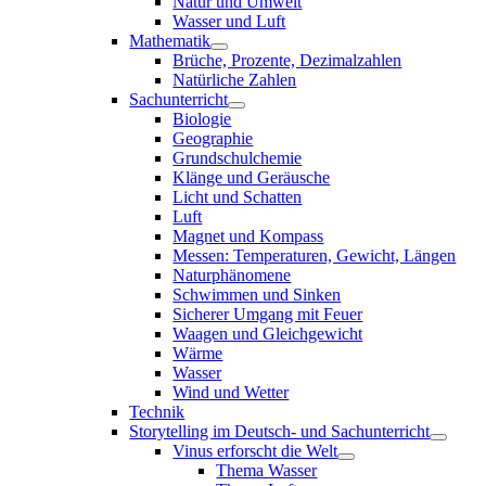
Natur und Umwelt
Wasser und Luft
Mathematik
Brüche, Prozente, Dezimalzahlen
Natürliche Zahlen
Sachunterricht
Biologie
Geographie
Grundschulchemie
Klänge und Geräusche
Licht und Schatten
Luft
Magnet und Kompass
Messen: Temperaturen, Gewicht, Längen
Naturphänomene
Schwimmen und Sinken
Sicherer Umgang mit Feuer
Waagen und Gleichgewicht
Wärme
Wasser
Wind und Wetter
Technik
Storytelling im Deutsch- und Sachunterricht
Vinus erforscht die Welt
Thema Wasser