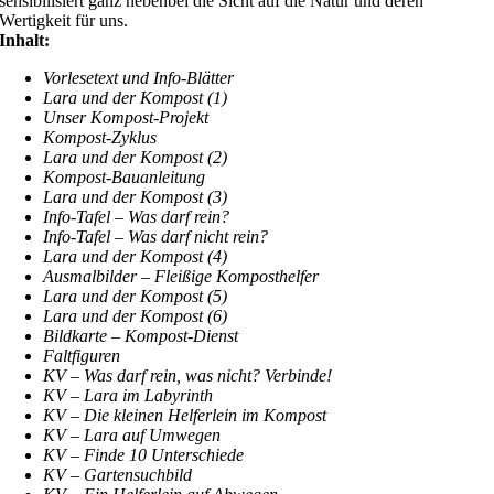
sensibilisiert ganz nebenbei die Sicht auf die Natur und deren
Wertigkeit für uns.
Inhalt:
Vorlesetext und Info-Blätter
Lara und der Kompost (1)
Unser Kompost-Projekt
Kompost-Zyklus
Lara und der Kompost (2)
Kompost-Bauanleitung
Lara und der Kompost (3)
Info-Tafel – Was darf rein?
Info-Tafel – Was darf nicht rein?
Lara und der Kompost (4)
Ausmalbilder – Fleißige Komposthelfer
Lara und der Kompost (5)
Lara und der Kompost (6)
Bildkarte – Kompost-Dienst
Faltfiguren
KV – Was darf rein, was nicht? Verbinde!
KV – Lara im Labyrinth
KV – Die kleinen Helferlein im Kompost
KV – Lara auf Umwegen
KV – Finde 10 Unterschiede
KV – Gartensuchbild