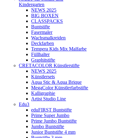
Kindergarten
NEWS 2025
BIG BOXEN
CLASSPACKS
Buntstifte
Fasermaler
Wachsmalkreiden
Deckfarben
Tempera Kids Mix Malfarbe
Füllhalter
Graphitstifte
CRETACOLOR Künstlerstifte
NEWS 2025
Künstlersets
Aqua Stic & Aqua Brique
MegaColor Künstlerfarbstifte
Kalligraphie
Artist Studio Line
Edu3
eduFIRST Buntstifte
Prime Super Jumbo
Prime Jumbo Buntstifte
Jumbo Buntstifte
Junior Buntstifte 4 mm
Buntstifte 3 mm