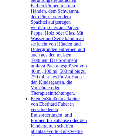
berührungsfreundlichen
Farben können mit den
Händen, dem Schwamm,
dem Pinsel oder dem
Spachtel aufgetragen
werden, sei es auf Papier,
Pappe, Holz oder Glas. Mit
Wasser und Seife kann man
sie leicht von Händen und
Untergründen entfernen und
auch aus den meisten
Textilien. Das Sortiment
umfasst Packungsgrößen von
40 ml, 100 ml, 500 ml bis zu
750 ml, sei es für Zu Hause,
den Kindergarten, die
Vorschule oder
Therapieeinrichtungen.
Kreiden
Straßenmalkreide
von Eberhard Faber in
verschiedenen
Etuisortierungen und
Formen für zuhause oder den
Kindergarten schaffen
phantasievolle Kunstwerke