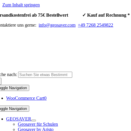
Zum Inhalt springen
rsandkostenfrei ab 75€ Bestellwert ✓ Kauf auf Rechnun
ntaktiere uns gerne:
info@geosaver.com
+49 7268 2549822
che nach:
oggle Navigation
WooCommerce Cart
0
oggle Navigation
GEOSAVER
Geosaver für Schulen
Geosaver by Aristo