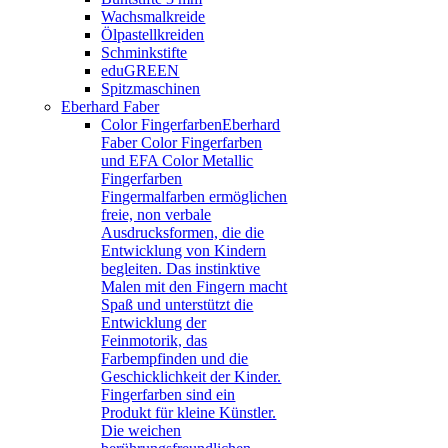
Wachsmalkreide
Ölpastellkreiden
Schminkstifte
eduGREEN
Spitzmaschinen
Eberhard Faber
Color Fingerfarben
Eberhard
Faber Color Fingerfarben
und EFA Color Metallic
Fingerfarben
Fingermalfarben ermöglichen
freie, non verbale
Ausdrucksformen, die die
Entwicklung von Kindern
begleiten. Das instinktive
Malen mit den Fingern macht
Spaß und unterstützt die
Entwicklung der
Feinmotorik, das
Farbempfinden und die
Geschicklichkeit der Kinder.
Fingerfarben sind ein
Produkt für kleine Künstler.
Die weichen