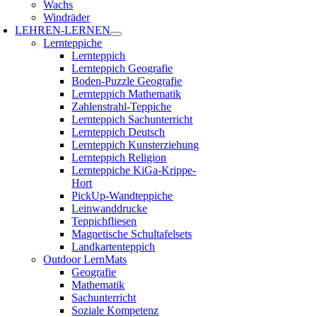
Wachs
Windräder
LEHREN-LERNEN
Lernteppiche
Lernteppich
Lernteppich Geografie
Boden-Puzzle Geografie
Lernteppich Mathematik
Zahlenstrahl-Teppiche
Lernteppich Sachunterricht
Lernteppich Deutsch
Lernteppich Kunsterziehung
Lernteppich Religion
Lernteppiche KiGa-Krippe-
Hort
PickUp-Wandteppiche
Leinwanddrucke
Teppichfliesen
Magnetische Schultafelsets
Landkartenteppich
Outdoor LernMats
Geografie
Mathematik
Sachunterricht
Soziale Kompetenz