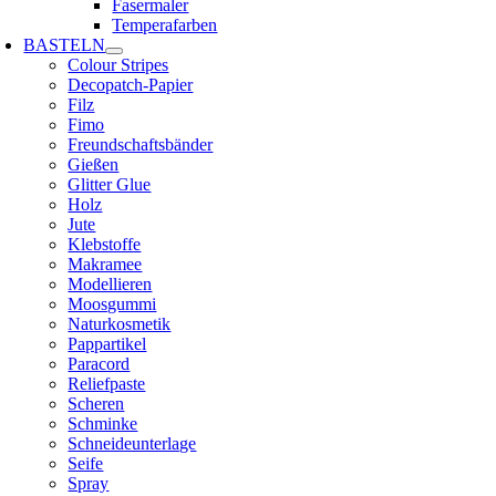
Fasermaler
Temperafarben
BASTELN
Colour Stripes
Decopatch-Papier
Filz
Fimo
Freundschaftsbänder
Gießen
Glitter Glue
Holz
Jute
Klebstoffe
Makramee
Modellieren
Moosgummi
Naturkosmetik
Pappartikel
Paracord
Reliefpaste
Scheren
Schminke
Schneideunterlage
Seife
Spray