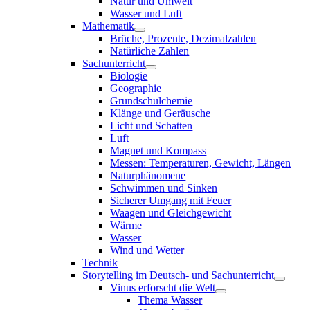
Natur und Umwelt
Wasser und Luft
Mathematik
Brüche, Prozente, Dezimalzahlen
Natürliche Zahlen
Sachunterricht
Biologie
Geographie
Grundschulchemie
Klänge und Geräusche
Licht und Schatten
Luft
Magnet und Kompass
Messen: Temperaturen, Gewicht, Längen
Naturphänomene
Schwimmen und Sinken
Sicherer Umgang mit Feuer
Waagen und Gleichgewicht
Wärme
Wasser
Wind und Wetter
Technik
Storytelling im Deutsch- und Sachunterricht
Vinus erforscht die Welt
Thema Wasser