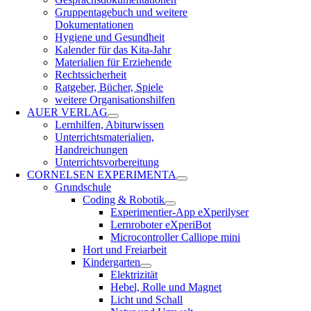
Gruppentagebuch und weitere
Dokumentationen
Hygiene und Gesundheit
Kalender für das Kita-Jahr
Materialien für Erziehende
Rechtssicherheit
Ratgeber, Bücher, Spiele
weitere Organisationshilfen
AUER VERLAG
Lernhilfen, Abiturwissen
Unterrichtsmaterialien,
Handreichungen
Unterrichtsvorbereitung
CORNELSEN EXPERIMENTA
Grundschule
Coding & Robotik
Experimentier-App eXperilyser
Lernroboter eXperiBot
Microcontroller Calliope mini
Hort und Freiarbeit
Kindergarten
Elektrizität
Hebel, Rolle und Magnet
Licht und Schall