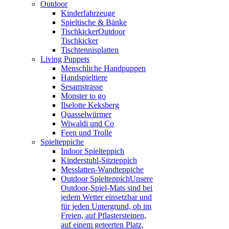
Outdoor
Kinderfahrzeuge
Spieltische & Bänke
Tischkicker
Outdoor
Tischkicker
Tischtennisplatten
Living Puppets
Menschliche Handpuppen
Handspieltiere
Sesamstrasse
Monster to go
Ilselotte Keksberg
Quasselwürmer
Wiwaldi und Co
Feen und Trolle
Spielteppiche
Indoor Spielteppich
Kinderstuhl-Sitzteppich
Messlatten-Wandteppiche
Outdoor Spielteppich
Unsere
Outdoor-Spiel-Mats sind bei
jedem Wetter einsetzbar und
für jeden Untergrund, ob im
Freien, auf Pflastersteinen,
auf einem geteerten Platz,