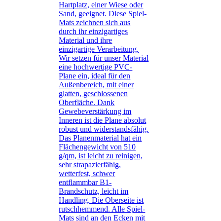
Hartplatz, einer Wiese oder
Sand, geeignet. Diese Spiel-
Mats zeichnen sich aus
durch ihr einzigartiges
Material und ihre
einzigartige Verarbeitung.
Wir setzen für unser Material
eine hochwertige PVC-
Plane ein, ideal für den
Außenbereich, mit einer
glatten, geschlossenen
Oberfläche. Dank
Gewebeverstärkung im
Inneren ist die Plane absolut
robust und widerstandsfähig.
Das Planenmaterial hat ein
Flächengewicht von 510
g/qm, ist leicht zu reinigen,
sehr strapazierfähig,
wetterfest, schwer
entflammbar B1-
Brandschutz, leicht im
Handling. Die Oberseite ist
rutschhemmend. Alle Spiel-
Mats sind an den Ecken mit