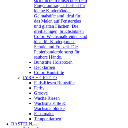
sich mit dem Pinsel oder dem
Finger auftragen. Perfekt für
kleine Kinderhände.
Gelmalstifte sind ideal für
das Malen auf Fensterglas
und glatten Flächen. Die
dreiflächigen, bruchstabilen
Colori Wachsmalkreiden sind
ideal für Kindergarten ,
Schule und Freizeit. Die
Papierbanderole sorgt für
saubere Hände.
Buntstifte Holzboxen
Deckfarben
Colori Buntstifte
LYRA + GIOTTO
Farb-Riesen Buntstifte
Ferby
Groove
Wachs-Riesen
Wachsmalstifte &
Wachsmalblöcke
Fasermaler
Temperafarben
BASTELN