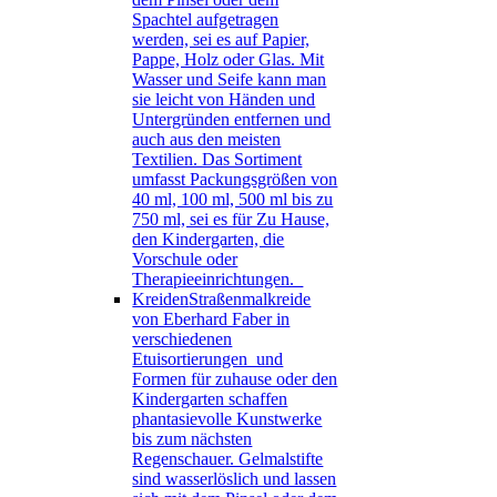
Spachtel aufgetragen
werden, sei es auf Papier,
Pappe, Holz oder Glas. Mit
Wasser und Seife kann man
sie leicht von Händen und
Untergründen entfernen und
auch aus den meisten
Textilien. Das Sortiment
umfasst Packungsgrößen von
40 ml, 100 ml, 500 ml bis zu
750 ml, sei es für Zu Hause,
den Kindergarten, die
Vorschule oder
Therapieeinrichtungen.
Kreiden
Straßenmalkreide
von Eberhard Faber in
verschiedenen
Etuisortierungen und
Formen für zuhause oder den
Kindergarten schaffen
phantasievolle Kunstwerke
bis zum nächsten
Regenschauer. Gelmalstifte
sind wasserlöslich und lassen