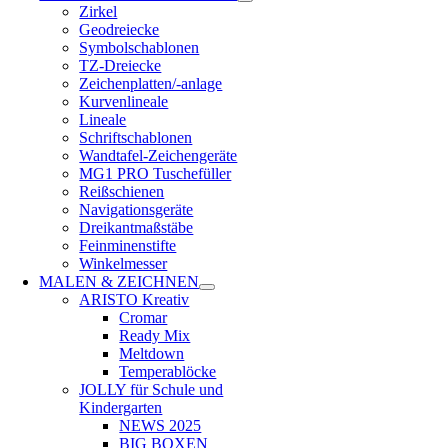
Zirkel
Geodreiecke
Symbolschablonen
TZ-Dreiecke
Zeichenplatten/-anlage
Kurvenlineale
Lineale
Schriftschablonen
Wandtafel-Zeichengeräte
MG1 PRO Tuschefüller
Reißschienen
Navigationsgeräte
Dreikantmaßstäbe
Feinminenstifte
Winkelmesser
MALEN & ZEICHNEN
ARISTO Kreativ
Cromar
Ready Mix
Meltdown
Temperablöcke
JOLLY für Schule und
Kindergarten
NEWS 2025
BIG BOXEN