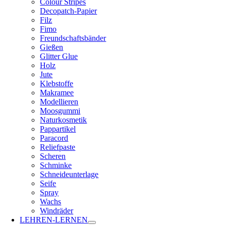
Colour Stripes
Decopatch-Papier
Filz
Fimo
Freundschaftsbänder
Gießen
Glitter Glue
Holz
Jute
Klebstoffe
Makramee
Modellieren
Moosgummi
Naturkosmetik
Pappartikel
Paracord
Reliefpaste
Scheren
Schminke
Schneideunterlage
Seife
Spray
Wachs
Windräder
LEHREN-LERNEN