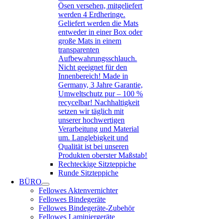
Ösen versehen, mitgeliefert
werden 4 Erdheringe.
Geliefert werden die Mats
entweder in einer Box oder
große Mats in einem
transparenten
Aufbewahrungsschlauch.
Nicht geeignet für den
Innenbereich! Made in
Germany, 3 Jahre Garantie,
Umweltschutz pur – 100 %
recycelbar! Nachhaltigkeit
setzen wir täglich mit
unserer hochwertigen
Verarbeitung und Material
um. Langlebigkeit und
Qualität ist bei unseren
Produkten oberster Maßstab!
Rechteckige Sitzteppiche
Runde Sitzteppiche
BÜRO
Fellowes Aktenvernichter
Fellowes Bindegeräte
Fellowes Bindegeräte-Zubehör
Fellowes Laminiergeräte