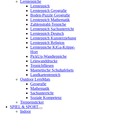
Lernteppiche
Lernteppich
Lernteppich Geografie
Boden-Puzzle Geografie
Lernteppich Mathematik
Zahlenstrahl-Teppiche
Lernteppich Sachunterricht
Lernteppich Deutsch
Lernteppich Kunsterziehung
Lernteppich Religion
Lernteppiche KiGa-Krippe-
Hort
PickUp-Wandteppiche
Leinwanddrucke
Teppichfliesen
Magnetische Schultafelsets
Landkartenteppich
Outdoor LernMats
Geografie
Mathematik
Sachunterricht
Soziale Kompetenz
Treppensticker
SPIEL & SPORT
Indoor