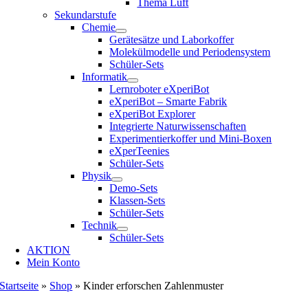
Thema Luft
Sekundarstufe
Chemie
Gerätesätze und Laborkoffer
Molekülmodelle und Periodensystem
Schüler-Sets
Informatik
Lernroboter eXperiBot
eXperiBot – Smarte Fabrik
eXperiBot Explorer
Integrierte Naturwissenschaften
Experimentierkoffer und Mini-Boxen
eXperTeenies
Schüler-Sets
Physik
Demo-Sets
Klassen-Sets
Schüler-Sets
Technik
Schüler-Sets
AKTION
Mein Konto
Startseite
»
Shop
»
Kinder erforschen Zahlenmuster