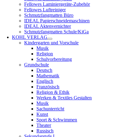
Fellowes Laminiergeräte-Zubehör
Fellowes Luftreiniger
Schmutzfangmatten Büro
IDEAL Papierschneidemaschinen
IDEAL Aktenvernichter
Schmutzfangmatten Schule/KiGa
KOHL VERLAG
Kindergarten und Vorschule
Musik
Religion
Schulvorbereitung
Grundschule
Deutsch
Mathematik
Englisch
Französisch
Religion & Ethik
Werken & Textiles Gestalten
Musik
Sachunterricht
Kunst
Sport & Schwimmen
Theater
Russisch
Sekundarstufe I