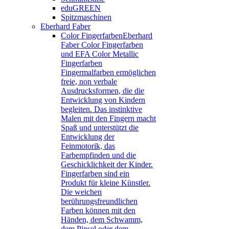
eduGREEN
Spitzmaschinen
Eberhard Faber
Color Fingerfarben
Eberhard
Faber Color Fingerfarben
und EFA Color Metallic
Fingerfarben
Fingermalfarben ermöglichen
freie, non verbale
Ausdrucksformen, die die
Entwicklung von Kindern
begleiten. Das instinktive
Malen mit den Fingern macht
Spaß und unterstützt die
Entwicklung der
Feinmotorik, das
Farbempfinden und die
Geschicklichkeit der Kinder.
Fingerfarben sind ein
Produkt für kleine Künstler.
Die weichen
berührungsfreundlichen
Farben können mit den
Händen, dem Schwamm,
dem Pinsel oder dem