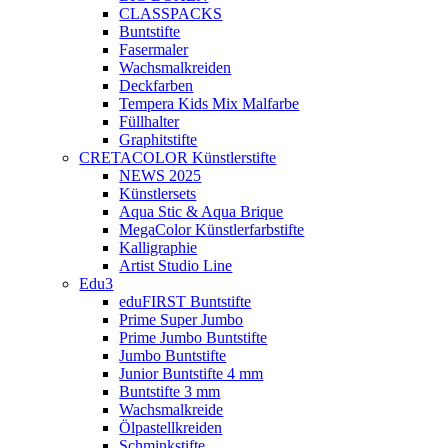
CLASSPACKS
Buntstifte
Fasermaler
Wachsmalkreiden
Deckfarben
Tempera Kids Mix Malfarbe
Füllhalter
Graphitstifte
CRETACOLOR Künstlerstifte
NEWS 2025
Künstlersets
Aqua Stic & Aqua Brique
MegaColor Künstlerfarbstifte
Kalligraphie
Artist Studio Line
Edu3
eduFIRST Buntstifte
Prime Super Jumbo
Prime Jumbo Buntstifte
Jumbo Buntstifte
Junior Buntstifte 4 mm
Buntstifte 3 mm
Wachsmalkreide
Ölpastellkreiden
Schminkstifte