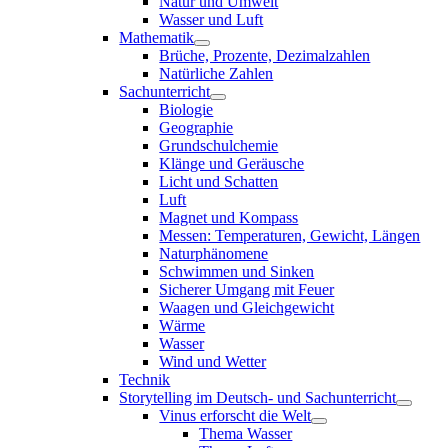
Natur und Umwelt
Wasser und Luft
Mathematik
Brüche, Prozente, Dezimalzahlen
Natürliche Zahlen
Sachunterricht
Biologie
Geographie
Grundschulchemie
Klänge und Geräusche
Licht und Schatten
Luft
Magnet und Kompass
Messen: Temperaturen, Gewicht, Längen
Naturphänomene
Schwimmen und Sinken
Sicherer Umgang mit Feuer
Waagen und Gleichgewicht
Wärme
Wasser
Wind und Wetter
Technik
Storytelling im Deutsch- und Sachunterricht
Vinus erforscht die Welt
Thema Wasser