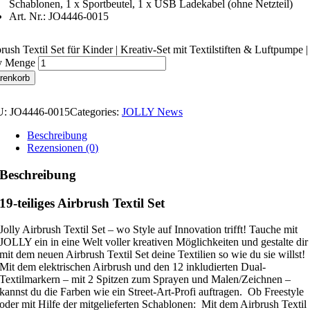
Schablonen, 1 x Sportbeutel, 1 x USB Ladekabel (ohne Netzteil)
Art. Nr.: JO4446-0015
rush Textil Set für Kinder | Kreativ-Set mit Textilstiften & Luftpumpe |
ly Menge
renkorb
U:
JO4446-0015
Categories:
JOLLY News
Beschreibung
Rezensionen (0)
Beschreibung
19-teiliges Airbrush Textil Set
Jolly Airbrush Textil Set – wo Style auf Innovation trifft! Tauche mit
JOLLY ein in eine Welt voller kreativen Möglichkeiten und gestalte dir
mit dem neuen Airbrush Textil Set deine Textilien so wie du sie willst!
Mit dem elektrischen Airbrush und den 12 inkludierten Dual-
Textilmarkern – mit 2 Spitzen zum Sprayen und Malen/Zeichnen –
kannst du die Farben wie ein Street-Art-Profi auftragen. Ob Freestyle
oder mit Hilfe der mitgelieferten Schablonen: Mit dem Airbrush Textil