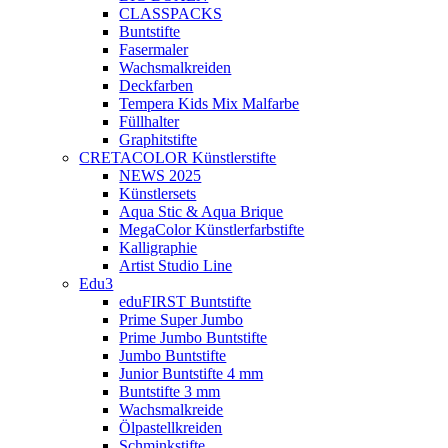
CLASSPACKS
Buntstifte
Fasermaler
Wachsmalkreiden
Deckfarben
Tempera Kids Mix Malfarbe
Füllhalter
Graphitstifte
CRETACOLOR Künstlerstifte
NEWS 2025
Künstlersets
Aqua Stic & Aqua Brique
MegaColor Künstlerfarbstifte
Kalligraphie
Artist Studio Line
Edu3
eduFIRST Buntstifte
Prime Super Jumbo
Prime Jumbo Buntstifte
Jumbo Buntstifte
Junior Buntstifte 4 mm
Buntstifte 3 mm
Wachsmalkreide
Ölpastellkreiden
Schminkstifte