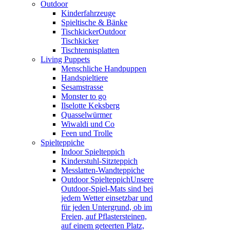
Outdoor
Kinderfahrzeuge
Spieltische & Bänke
Tischkicker
Outdoor
Tischkicker
Tischtennisplatten
Living Puppets
Menschliche Handpuppen
Handspieltiere
Sesamstrasse
Monster to go
Ilselotte Keksberg
Quasselwürmer
Wiwaldi und Co
Feen und Trolle
Spielteppiche
Indoor Spielteppich
Kinderstuhl-Sitzteppich
Messlatten-Wandteppiche
Outdoor Spielteppich
Unsere
Outdoor-Spiel-Mats sind bei
jedem Wetter einsetzbar und
für jeden Untergrund, ob im
Freien, auf Pflastersteinen,
auf einem geteerten Platz,