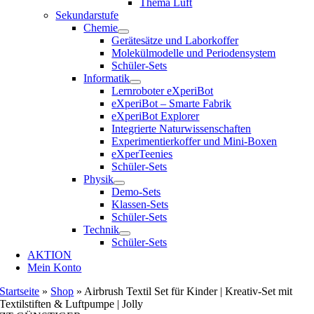
Thema Luft
Sekundarstufe
Chemie
Gerätesätze und Laborkoffer
Molekülmodelle und Periodensystem
Schüler-Sets
Informatik
Lernroboter eXperiBot
eXperiBot – Smarte Fabrik
eXperiBot Explorer
Integrierte Naturwissenschaften
Experimentierkoffer und Mini-Boxen
eXperTeenies
Schüler-Sets
Physik
Demo-Sets
Klassen-Sets
Schüler-Sets
Technik
Schüler-Sets
AKTION
Mein Konto
Startseite
»
Shop
»
Airbrush Textil Set für Kinder | Kreativ-Set mit
Textilstiften & Luftpumpe | Jolly