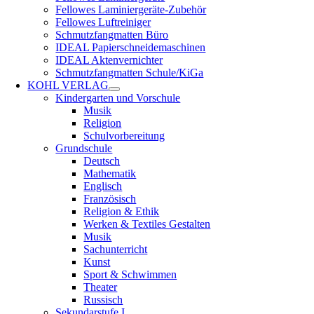
Fellowes Laminiergeräte-Zubehör
Fellowes Luftreiniger
Schmutzfangmatten Büro
IDEAL Papierschneidemaschinen
IDEAL Aktenvernichter
Schmutzfangmatten Schule/KiGa
KOHL VERLAG
Kindergarten und Vorschule
Musik
Religion
Schulvorbereitung
Grundschule
Deutsch
Mathematik
Englisch
Französisch
Religion & Ethik
Werken & Textiles Gestalten
Musik
Sachunterricht
Kunst
Sport & Schwimmen
Theater
Russisch
Sekundarstufe I