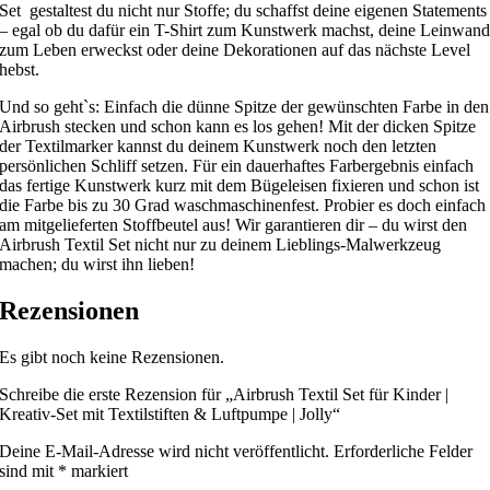
Set gestaltest du nicht nur Stoffe; du schaffst deine eigenen Statements
– egal ob du dafür ein T-Shirt zum Kunstwerk machst, deine Leinwan
zum Leben erweckst oder deine Dekorationen auf das nächste Level
hebst.
Und so geht`s: Einfach die dünne Spitze der gewünschten Farbe in den
Airbrush stecken und schon kann es los gehen! Mit der dicken Spitze
der Textilmarker kannst du deinem Kunstwerk noch den letzten
persönlichen Schliff setzen. Für ein dauerhaftes Farbergebnis einfach
das fertige Kunstwerk kurz mit dem Bügeleisen fixieren und schon ist
die Farbe bis zu 30 Grad waschmaschinenfest. Probier es doch einfach
am mitgelieferten Stoffbeutel aus! Wir garantieren dir – du wirst den
Airbrush Textil Set nicht nur zu deinem Lieblings-Malwerkzeug
machen; du wirst ihn lieben!
Rezensionen
Es gibt noch keine Rezensionen.
Schreibe die erste Rezension für „Airbrush Textil Set für Kinder |
Kreativ-Set mit Textilstiften & Luftpumpe | Jolly“
Deine E-Mail-Adresse wird nicht veröffentlicht.
Erforderliche Felder
sind mit
*
markiert