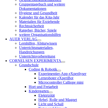
Gruppentagebuch und weitere
Dokumentationen
Hygiene und Gesundheit
Kalender für das Kita-Jahr
Materialien für Erziehende
Rechtssicherheit
Ratgeber, Bücher, Spiele
weitere Organisationshilfen
AUER VERLAG
Lernhilfen, Abiturwissen
Unterrichtsmaterialien,
Handreichungen
Unterrichtsvorbereitung
CORNELSEN EXPERIMENTA
Grundschule
Coding & Robotik
Experimentier-App eXperilyser
Lernroboter eXperiBot
Microcontroller Calliope mini
Hort und Freiarbeit
Kindergarten
Elektrizität
Hebel, Rolle und Magnet
Licht und Schall