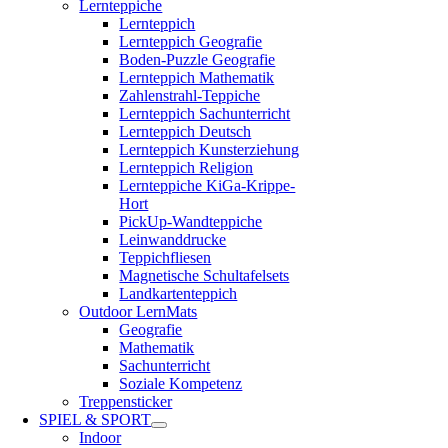
Lernteppiche
Lernteppich
Lernteppich Geografie
Boden-Puzzle Geografie
Lernteppich Mathematik
Zahlenstrahl-Teppiche
Lernteppich Sachunterricht
Lernteppich Deutsch
Lernteppich Kunsterziehung
Lernteppich Religion
Lernteppiche KiGa-Krippe-
Hort
PickUp-Wandteppiche
Leinwanddrucke
Teppichfliesen
Magnetische Schultafelsets
Landkartenteppich
Outdoor LernMats
Geografie
Mathematik
Sachunterricht
Soziale Kompetenz
Treppensticker
SPIEL & SPORT
Indoor