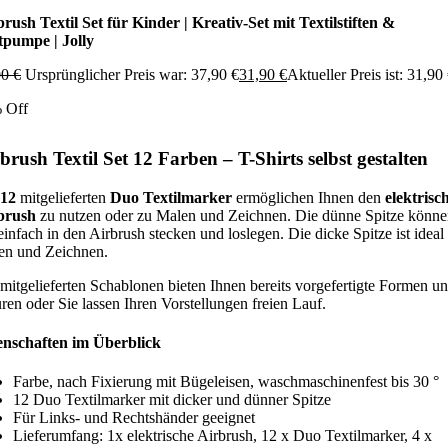
rush Textil Set für Kinder | Kreativ-Set mit Textilstiften &
tpumpe | Jolly
90
€
Ursprünglicher Preis war: 37,90 €
31,90
€
Aktueller Preis ist: 31,90 
 Off
brush Textil Set 12 Farben – T-Shirts selbst gestalten
12
mitgelieferten
Duo Textilmarker
ermöglichen Ihnen den
elektrisc
brush
zu nutzen oder zu Malen und Zeichnen. Die dünne Spitze könn
einfach in den Airbrush stecken und loslegen. Die dicke Spitze ist idea
en und Zeichnen.
mitgelieferten Schablonen bieten Ihnen bereits vorgefertigte Formen u
ren oder Sie lassen Ihren Vorstellungen freien Lauf.
enschaften im Überblick
Farbe, nach Fixierung mit Bügeleisen, waschmaschinenfest bis 30 °
12 Duo Textilmarker mit dicker und dünner Spitze
Für Links- und Rechtshänder geeignet
Lieferumfang: 1x elektrische Airbrush, 12 x Duo Textilmarker, 4 x