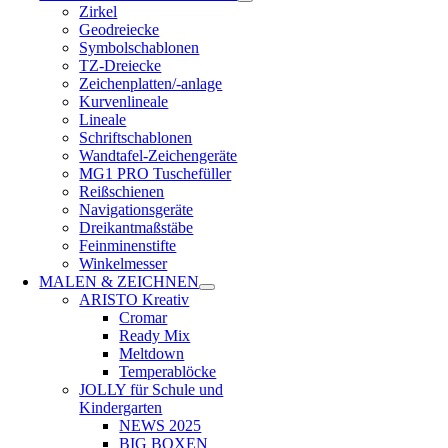
Zirkel
Geodreiecke
Symbolschablonen
TZ-Dreiecke
Zeichenplatten/-anlage
Kurvenlineale
Lineale
Schriftschablonen
Wandtafel-Zeichengeräte
MG1 PRO Tuschefüller
Reißschienen
Navigationsgeräte
Dreikantmaßstäbe
Feinminenstifte
Winkelmesser
MALEN & ZEICHNEN
ARISTO Kreativ
Cromar
Ready Mix
Meltdown
Temperablöcke
JOLLY für Schule und
Kindergarten
NEWS 2025
BIG BOXEN