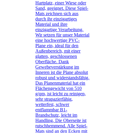
Hartplatz, einer Wiese oder
Sand, geeignet. Diese Spiel-
Mats zeichnen sich aus
durch ihr einzigartiges
Material und ihre
einzigartige Verarbeitung.
Wir setzen für unser Material
eine hochwertige PVC-
Plane ein, ideal für den
Außenbereich, mit einer
glatten, geschlossenen
Oberfläche. Dank
Gewebeverstärkung im
Inneren ist die Plane absolut
robust und widerstandsfähig.
Das Planenmaterial hat ein
Flächengewicht von 510
g/qm, ist leicht zu reinigen,
sehr strapazierfähig,
wetterfest, schwer
entflammbar B1-
Brandschutz, leicht im
Handling. Die Oberseite ist
rutschhemmend. Alle Spiel-
Mats sind an den Ecken mit