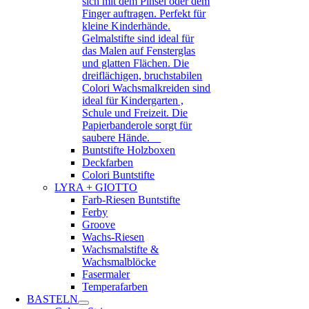
sich mit dem Pinsel oder dem
Finger auftragen. Perfekt für
kleine Kinderhände.
Gelmalstifte sind ideal für
das Malen auf Fensterglas
und glatten Flächen. Die
dreiflächigen, bruchstabilen
Colori Wachsmalkreiden sind
ideal für Kindergarten ,
Schule und Freizeit. Die
Papierbanderole sorgt für
saubere Hände.
Buntstifte Holzboxen
Deckfarben
Colori Buntstifte
LYRA + GIOTTO
Farb-Riesen Buntstifte
Ferby
Groove
Wachs-Riesen
Wachsmalstifte &
Wachsmalblöcke
Fasermaler
Temperafarben
BASTELN