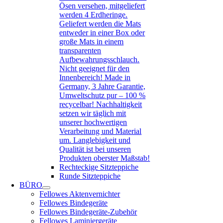
Ösen versehen, mitgeliefert
werden 4 Erdheringe.
Geliefert werden die Mats
entweder in einer Box oder
große Mats in einem
transparenten
Aufbewahrungsschlauch.
Nicht geeignet für den
Innenbereich! Made in
Germany, 3 Jahre Garantie,
Umweltschutz pur – 100 %
recycelbar! Nachhaltigkeit
setzen wir täglich mit
unserer hochwertigen
Verarbeitung und Material
um. Langlebigkeit und
Qualität ist bei unseren
Produkten oberster Maßstab!
Rechteckige Sitzteppiche
Runde Sitzteppiche
BÜRO
Fellowes Aktenvernichter
Fellowes Bindegeräte
Fellowes Bindegeräte-Zubehör
Fellowes Laminiergeräte