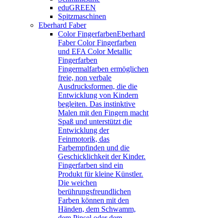
eduGREEN
Spitzmaschinen
Eberhard Faber
Color Fingerfarben
Eberhard
Faber Color Fingerfarben
und EFA Color Metallic
Fingerfarben
Fingermalfarben ermöglichen
freie, non verbale
Ausdrucksformen, die die
Entwicklung von Kindern
begleiten. Das instinktive
Malen mit den Fingern macht
Spaß und unterstützt die
Entwicklung der
Feinmotorik, das
Farbempfinden und die
Geschicklichkeit der Kinder.
Fingerfarben sind ein
Produkt für kleine Künstler.
Die weichen
berührungsfreundlichen
Farben können mit den
Händen, dem Schwamm,
dem Pinsel oder dem