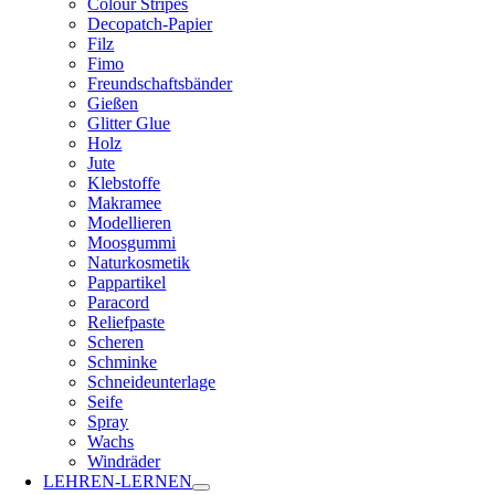
Colour Stripes
Decopatch-Papier
Filz
Fimo
Freundschaftsbänder
Gießen
Glitter Glue
Holz
Jute
Klebstoffe
Makramee
Modellieren
Moosgummi
Naturkosmetik
Pappartikel
Paracord
Reliefpaste
Scheren
Schminke
Schneideunterlage
Seife
Spray
Wachs
Windräder
LEHREN-LERNEN