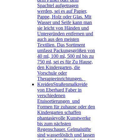
Spachtel aufgetragen
werden, sei es auf Papier,
Pappe, Holz oder Glas. Mit
Wasser und Seife kann man
sie leicht von Händen und
Untergründen entfernen und
auch aus den meisten
Textilien. Das Sortiment
umfasst Packungsgrößen von
40 ml, 100 ml, 500 ml bis zu
750 ml, sei es für Zu Hause,
den Kindergarten, die
Vorschule oder
Therapieeinrichtungen.
Kreiden
Straßenmalkreide
von Eberhard Faber in
verschiedenen
Etuisortierungen und
Formen für zuhause oder den
Kindergarten schaffen
phantasievolle Kunstwerke
bis zum nächsten
Regenschauer. Gelmalstifte
sind wasserlöslich und lassen