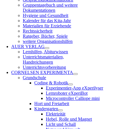
Gruppentagebuch und weitere
Dokumentationen
Hygiene und Gesundheit
Kalender für das Kita-Jahr
Materialien für Erziehende
Rechtssicherheit
Ratgeber, Bücher, Spiele
weitere Organisationshilfen
AUER VERLAG
Lernhilfen, Abiturwissen
Unterrichtsmaterialien,
Handreichungen
Unterrichtsvorbereitung
CORNELSEN EXPERIMENTA
Grundschule
Coding & Robotik
Experimentier-App eXperilyser
Lernroboter eXperiBot
Microcontroller Calliope mini
Hort und Freiarbeit
Kindergarten
Elektrizität
Hebel, Rolle und Magnet
Licht und Schall