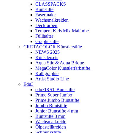
CLASSPACKS
Buntstifte
Fasermaler
Wachsmalkreiden
Deckfarben
Tempera Kids Mix Malfarbe
Füllhalter
Graphitstifte
CRETACOLOR Künstlerstifte
NEWS 2025
Künstlersets
Aqua Stic & Aqua Brique
MegaColor Künstlerfarbstifte
Kalligraphie
Artist Studio Line
Edu3
eduFIRST Buntstifte
Prime Super Jumbo
Prime Jumbo Buntstifte
Jumbo Buntstifte
Junior Buntstifte 4 mm
Buntstifte 3 mm
Wachsmalkreide
Ölpastellkreiden
Schminkstifte