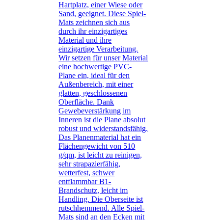
Hartplatz, einer Wiese oder
Sand, geeignet. Diese Spiel-
Mats zeichnen sich aus
durch ihr einzigartiges
Material und ihre
einzigartige Verarbeitung.
Wir setzen für unser Material
eine hochwertige PVC-
Plane ein, ideal für den
Außenbereich, mit einer
glatten, geschlossenen
Oberfläche. Dank
Gewebeverstärkung im
Inneren ist die Plane absolut
robust und widerstandsfähig.
Das Planenmaterial hat ein
Flächengewicht von 510
g/qm, ist leicht zu reinigen,
sehr strapazierfähig,
wetterfest, schwer
entflammbar B1-
Brandschutz, leicht im
Handling. Die Oberseite ist
rutschhemmend. Alle Spiel-
Mats sind an den Ecken mit