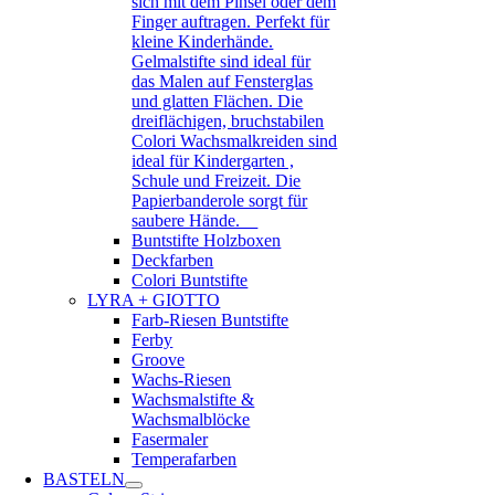
sich mit dem Pinsel oder dem
Finger auftragen. Perfekt für
kleine Kinderhände.
Gelmalstifte sind ideal für
das Malen auf Fensterglas
und glatten Flächen. Die
dreiflächigen, bruchstabilen
Colori Wachsmalkreiden sind
ideal für Kindergarten ,
Schule und Freizeit. Die
Papierbanderole sorgt für
saubere Hände.
Buntstifte Holzboxen
Deckfarben
Colori Buntstifte
LYRA + GIOTTO
Farb-Riesen Buntstifte
Ferby
Groove
Wachs-Riesen
Wachsmalstifte &
Wachsmalblöcke
Fasermaler
Temperafarben
BASTELN