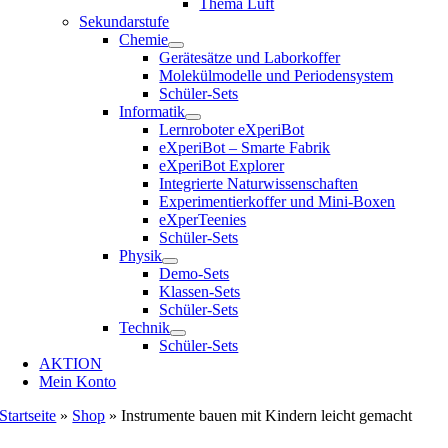
Thema Luft
Sekundarstufe
Chemie
Gerätesätze und Laborkoffer
Molekülmodelle und Periodensystem
Schüler-Sets
Informatik
Lernroboter eXperiBot
eXperiBot – Smarte Fabrik
eXperiBot Explorer
Integrierte Naturwissenschaften
Experimentierkoffer und Mini-Boxen
eXperTeenies
Schüler-Sets
Physik
Demo-Sets
Klassen-Sets
Schüler-Sets
Technik
Schüler-Sets
AKTION
Mein Konto
Startseite
»
Shop
»
Instrumente bauen mit Kindern leicht gemacht