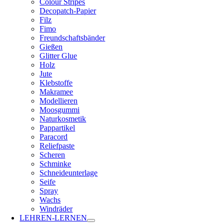
Colour Stripes
Decopatch-Papier
Filz
Fimo
Freundschaftsbänder
Gießen
Glitter Glue
Holz
Jute
Klebstoffe
Makramee
Modellieren
Moosgummi
Naturkosmetik
Pappartikel
Paracord
Reliefpaste
Scheren
Schminke
Schneideunterlage
Seife
Spray
Wachs
Windräder
LEHREN-LERNEN