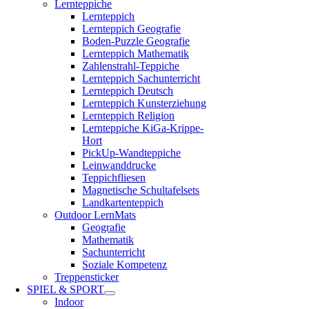
Lernteppiche
Lernteppich
Lernteppich Geografie
Boden-Puzzle Geografie
Lernteppich Mathematik
Zahlenstrahl-Teppiche
Lernteppich Sachunterricht
Lernteppich Deutsch
Lernteppich Kunsterziehung
Lernteppich Religion
Lernteppiche KiGa-Krippe-
Hort
PickUp-Wandteppiche
Leinwanddrucke
Teppichfliesen
Magnetische Schultafelsets
Landkartenteppich
Outdoor LernMats
Geografie
Mathematik
Sachunterricht
Soziale Kompetenz
Treppensticker
SPIEL & SPORT
Indoor