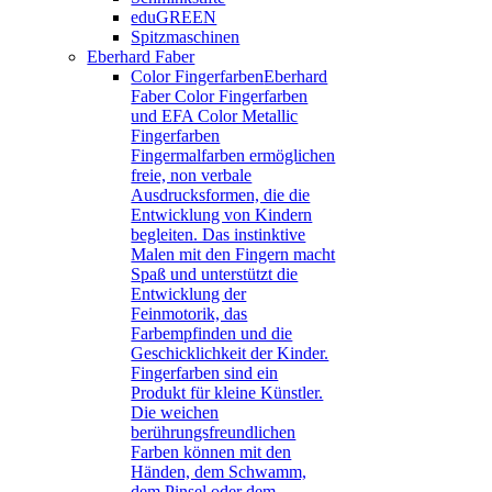
eduGREEN
Spitzmaschinen
Eberhard Faber
Color Fingerfarben
Eberhard
Faber Color Fingerfarben
und EFA Color Metallic
Fingerfarben
Fingermalfarben ermöglichen
freie, non verbale
Ausdrucksformen, die die
Entwicklung von Kindern
begleiten. Das instinktive
Malen mit den Fingern macht
Spaß und unterstützt die
Entwicklung der
Feinmotorik, das
Farbempfinden und die
Geschicklichkeit der Kinder.
Fingerfarben sind ein
Produkt für kleine Künstler.
Die weichen
berührungsfreundlichen
Farben können mit den
Händen, dem Schwamm,
dem Pinsel oder dem