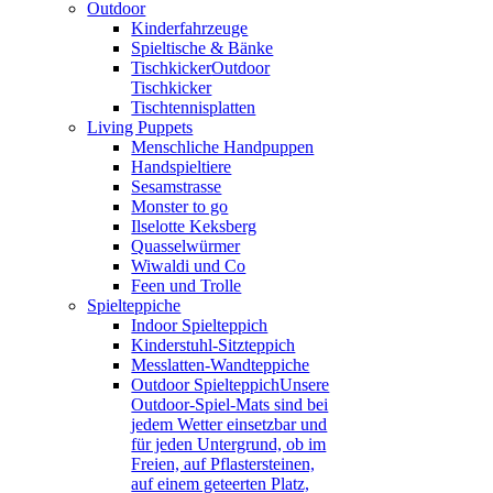
Outdoor
Kinderfahrzeuge
Spieltische & Bänke
Tischkicker
Outdoor
Tischkicker
Tischtennisplatten
Living Puppets
Menschliche Handpuppen
Handspieltiere
Sesamstrasse
Monster to go
Ilselotte Keksberg
Quasselwürmer
Wiwaldi und Co
Feen und Trolle
Spielteppiche
Indoor Spielteppich
Kinderstuhl-Sitzteppich
Messlatten-Wandteppiche
Outdoor Spielteppich
Unsere
Outdoor-Spiel-Mats sind bei
jedem Wetter einsetzbar und
für jeden Untergrund, ob im
Freien, auf Pflastersteinen,
auf einem geteerten Platz,