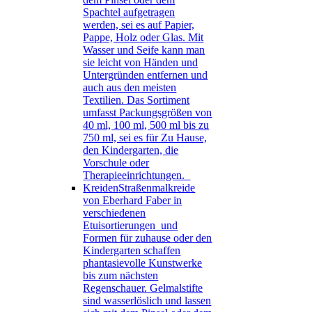
Spachtel aufgetragen
werden, sei es auf Papier,
Pappe, Holz oder Glas. Mit
Wasser und Seife kann man
sie leicht von Händen und
Untergründen entfernen und
auch aus den meisten
Textilien. Das Sortiment
umfasst Packungsgrößen von
40 ml, 100 ml, 500 ml bis zu
750 ml, sei es für Zu Hause,
den Kindergarten, die
Vorschule oder
Therapieeinrichtungen.
Kreiden
Straßenmalkreide
von Eberhard Faber in
verschiedenen
Etuisortierungen und
Formen für zuhause oder den
Kindergarten schaffen
phantasievolle Kunstwerke
bis zum nächsten
Regenschauer. Gelmalstifte
sind wasserlöslich und lassen