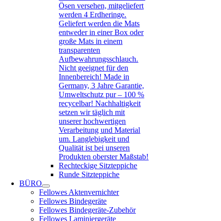
Ösen versehen, mitgeliefert
werden 4 Erdheringe.
Geliefert werden die Mats
entweder in einer Box oder
große Mats in einem
transparenten
Aufbewahrungsschlauch.
Nicht geeignet für den
Innenbereich! Made in
Germany, 3 Jahre Garantie,
Umweltschutz pur – 100 %
recycelbar! Nachhaltigkeit
setzen wir täglich mit
unserer hochwertigen
Verarbeitung und Material
um. Langlebigkeit und
Qualität ist bei unseren
Produkten oberster Maßstab!
Rechteckige Sitzteppiche
Runde Sitzteppiche
BÜRO
Fellowes Aktenvernichter
Fellowes Bindegeräte
Fellowes Bindegeräte-Zubehör
Fellowes Laminiergeräte