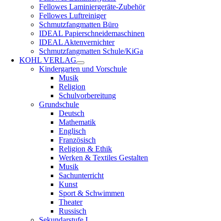
Fellowes Laminiergeräte-Zubehör
Fellowes Luftreiniger
Schmutzfangmatten Büro
IDEAL Papierschneidemaschinen
IDEAL Aktenvernichter
Schmutzfangmatten Schule/KiGa
KOHL VERLAG
Kindergarten und Vorschule
Musik
Religion
Schulvorbereitung
Grundschule
Deutsch
Mathematik
Englisch
Französisch
Religion & Ethik
Werken & Textiles Gestalten
Musik
Sachunterricht
Kunst
Sport & Schwimmen
Theater
Russisch
Sekundarstufe I