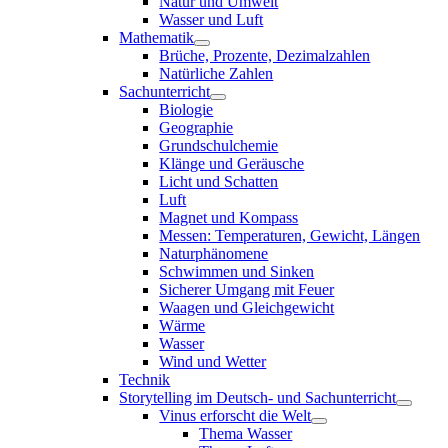
Natur und Umwelt
Wasser und Luft
Mathematik
Brüche, Prozente, Dezimalzahlen
Natürliche Zahlen
Sachunterricht
Biologie
Geographie
Grundschulchemie
Klänge und Geräusche
Licht und Schatten
Luft
Magnet und Kompass
Messen: Temperaturen, Gewicht, Längen
Naturphänomene
Schwimmen und Sinken
Sicherer Umgang mit Feuer
Waagen und Gleichgewicht
Wärme
Wasser
Wind und Wetter
Technik
Storytelling im Deutsch- und Sachunterricht
Vinus erforscht die Welt
Thema Wasser