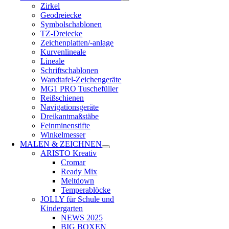
Zirkel
Geodreiecke
Symbolschablonen
TZ-Dreiecke
Zeichenplatten/-anlage
Kurvenlineale
Lineale
Schriftschablonen
Wandtafel-Zeichengeräte
MG1 PRO Tuschefüller
Reißschienen
Navigationsgeräte
Dreikantmaßstäbe
Feinminenstifte
Winkelmesser
MALEN & ZEICHNEN
ARISTO Kreativ
Cromar
Ready Mix
Meltdown
Temperablöcke
JOLLY für Schule und
Kindergarten
NEWS 2025
BIG BOXEN