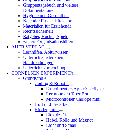
Gruppentagebuch und weitere
Dokumentationen
Hygiene und Gesundheit
Kalender für das Kita-Jahr
Materialien für Erziehende
Rechtssicherheit
Ratgeber, Bücher, Spiele
weitere Organisationshilfen
AUER VERLAG
Lernhilfen, Abiturwissen
Unterrichtsmaterialien,
Handreichungen
Unterrichtsvorbereitung
CORNELSEN EXPERIMENTA
Grundschule
Coding & Robotik
Experimentier-App eXperilyser
Lernroboter eXperiBot
Microcontroller Calliope mini
Hort und Freiarbeit
Kindergarten
Elektrizität
Hebel, Rolle und Magnet
Licht und Schall