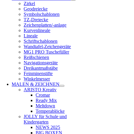
Zirkel
Geodreiecke
Symbolschablonen
TZ-Dreiecke
Zeichenplatten/-anlage
Kurvenlineale
Lineale
Schriftschablonen
Wandtafel-Zeichengeräte
MG1 PRO Tuschefüller
Reißschienen
Navigationsgeräte
Dreikantmaßstäbe
Feinminenstifte
Winkelmesser
MALEN & ZEICHNEN
ARISTO Kreativ
Cromar
Ready Mix
Meltdown
Temperablöcke
JOLLY für Schule und
Kindergarten
NEWS 2025
BIG BOXEN