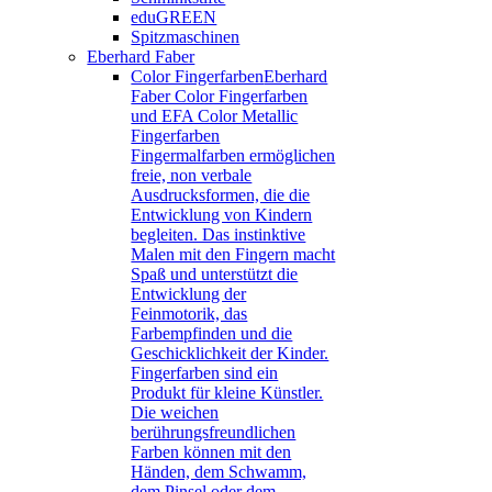
eduGREEN
Spitzmaschinen
Eberhard Faber
Color Fingerfarben
Eberhard
Faber Color Fingerfarben
und EFA Color Metallic
Fingerfarben
Fingermalfarben ermöglichen
freie, non verbale
Ausdrucksformen, die die
Entwicklung von Kindern
begleiten. Das instinktive
Malen mit den Fingern macht
Spaß und unterstützt die
Entwicklung der
Feinmotorik, das
Farbempfinden und die
Geschicklichkeit der Kinder.
Fingerfarben sind ein
Produkt für kleine Künstler.
Die weichen
berührungsfreundlichen
Farben können mit den
Händen, dem Schwamm,
dem Pinsel oder dem