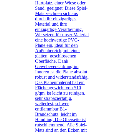
Hartplatz, einer Wiese oder
Sand, geeignet. Diese Spiel-
Mats zeichnen sich aus
durch ihr einzigartiges
Material und ihre
einzigartige Verarbeitung.
Wir setzen für unser Material
eine hochwertige PVC-
Plane ein, ideal für den
Außenbereich, mit einer
glatten, geschlossenen
Oberfläche. Dank
Gewebeverstärkung im
Inneren ist die Plane absolut
robust und widerstandsfähig.
Das Planenmaterial hat ein
Flächengewicht von 510
g/qm, ist leicht zu reinigen,
sehr strapazierfähig,
wetterfest, schwer
entflammbar B1-
Brandschutz, leicht im
Handling. Die Oberseite ist
rutschhemmend. Alle Spiel-
Mats sind an den Ecken mit