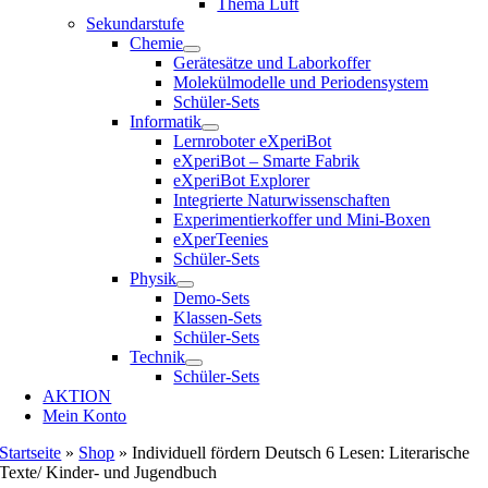
Thema Luft
Sekundarstufe
Chemie
Gerätesätze und Laborkoffer
Molekülmodelle und Periodensystem
Schüler-Sets
Informatik
Lernroboter eXperiBot
eXperiBot – Smarte Fabrik
eXperiBot Explorer
Integrierte Naturwissenschaften
Experimentierkoffer und Mini-Boxen
eXperTeenies
Schüler-Sets
Physik
Demo-Sets
Klassen-Sets
Schüler-Sets
Technik
Schüler-Sets
AKTION
Mein Konto
Startseite
»
Shop
»
Individuell fördern Deutsch 6 Lesen: Literarische
Texte/ Kinder- und Jugendbuch