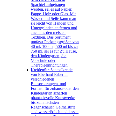
Spachtel aufgetragen
werden, sei es auf Papier,
Pappe, Holz oder Glas. Mit
Wasser und Seife kann man
sie leicht von Händen und
Untergründen entfernen und
auch aus den meisten
Textilien. Das Sortiment
umfasst Packungsgrößen von
40 ml, 100 ml, 500 ml bis zu
750 ml, sei es für Zu Hause,
den Kindergarten, die
Vorschule oder
Therapieeinrichtungen.
Kreiden
Straßenmalkreide
von Eberhard Faber in
verschiedenen
Etuisortierungen und
Formen für zuhause oder den
Kindergarten schaffen
phantasievolle Kunstwerke
bis zum nächsten
Regenschauer. Gelmalstifte
sind wasserlöslich und lassen