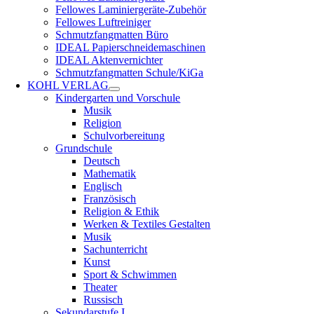
Fellowes Laminiergeräte-Zubehör
Fellowes Luftreiniger
Schmutzfangmatten Büro
IDEAL Papierschneidemaschinen
IDEAL Aktenvernichter
Schmutzfangmatten Schule/KiGa
KOHL VERLAG
Kindergarten und Vorschule
Musik
Religion
Schulvorbereitung
Grundschule
Deutsch
Mathematik
Englisch
Französisch
Religion & Ethik
Werken & Textiles Gestalten
Musik
Sachunterricht
Kunst
Sport & Schwimmen
Theater
Russisch
Sekundarstufe I