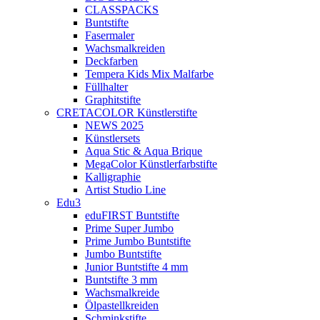
CLASSPACKS
Buntstifte
Fasermaler
Wachsmalkreiden
Deckfarben
Tempera Kids Mix Malfarbe
Füllhalter
Graphitstifte
CRETACOLOR Künstlerstifte
NEWS 2025
Künstlersets
Aqua Stic & Aqua Brique
MegaColor Künstlerfarbstifte
Kalligraphie
Artist Studio Line
Edu3
eduFIRST Buntstifte
Prime Super Jumbo
Prime Jumbo Buntstifte
Jumbo Buntstifte
Junior Buntstifte 4 mm
Buntstifte 3 mm
Wachsmalkreide
Ölpastellkreiden
Schminkstifte