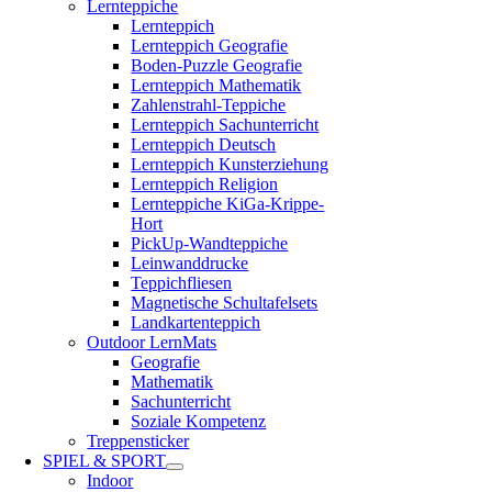
Lernteppiche
Lernteppich
Lernteppich Geografie
Boden-Puzzle Geografie
Lernteppich Mathematik
Zahlenstrahl-Teppiche
Lernteppich Sachunterricht
Lernteppich Deutsch
Lernteppich Kunsterziehung
Lernteppich Religion
Lernteppiche KiGa-Krippe-
Hort
PickUp-Wandteppiche
Leinwanddrucke
Teppichfliesen
Magnetische Schultafelsets
Landkartenteppich
Outdoor LernMats
Geografie
Mathematik
Sachunterricht
Soziale Kompetenz
Treppensticker
SPIEL & SPORT
Indoor