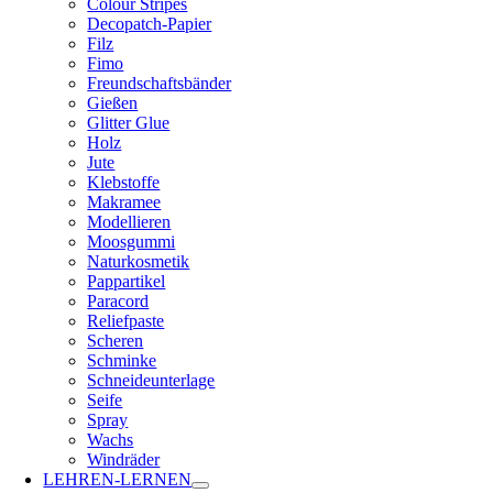
Colour Stripes
Decopatch-Papier
Filz
Fimo
Freundschaftsbänder
Gießen
Glitter Glue
Holz
Jute
Klebstoffe
Makramee
Modellieren
Moosgummi
Naturkosmetik
Pappartikel
Paracord
Reliefpaste
Scheren
Schminke
Schneideunterlage
Seife
Spray
Wachs
Windräder
LEHREN-LERNEN