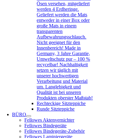
Ösen versehen, mitgeliefert
werden 4 Erdheringe.
Geliefert werden die Mats
entweder in einer Box oder
große Mats in einem
transparenten
Aufbewahrungsschlauch.
Nicht geeignet für den
Innenbereich! Made in
Germany, 3 Jahre Garantie,
Umweltschutz pur – 100 %
recycelbar! Nachhaltigkeit
setzen wir täglich mit
unserer hochwertigen
Verarbeitung und Material
um. Langlebigkeit und
Qualität ist bei unseren
Produkten oberster Maßstab!
Rechteckige Sitzteppiche
Runde Sitzteppiche
BÜRO
Fellowes Aktenvernichter
Fellowes Bindegeräte
Fellowes Bindegeräte-Zubehör
Fellowes Laminiergeräte