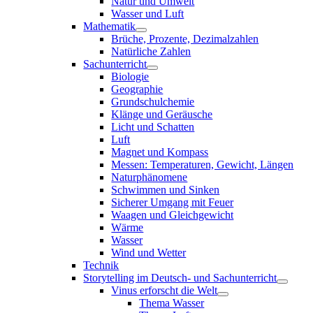
Natur und Umwelt
Wasser und Luft
Mathematik
Brüche, Prozente, Dezimalzahlen
Natürliche Zahlen
Sachunterricht
Biologie
Geographie
Grundschulchemie
Klänge und Geräusche
Licht und Schatten
Luft
Magnet und Kompass
Messen: Temperaturen, Gewicht, Längen
Naturphänomene
Schwimmen und Sinken
Sicherer Umgang mit Feuer
Waagen und Gleichgewicht
Wärme
Wasser
Wind und Wetter
Technik
Storytelling im Deutsch- und Sachunterricht
Vinus erforscht die Welt
Thema Wasser