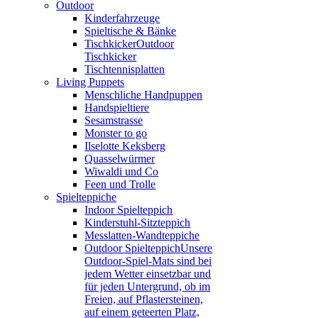
Outdoor
Kinderfahrzeuge
Spieltische & Bänke
Tischkicker
Outdoor
Tischkicker
Tischtennisplatten
Living Puppets
Menschliche Handpuppen
Handspieltiere
Sesamstrasse
Monster to go
Ilselotte Keksberg
Quasselwürmer
Wiwaldi und Co
Feen und Trolle
Spielteppiche
Indoor Spielteppich
Kinderstuhl-Sitzteppich
Messlatten-Wandteppiche
Outdoor Spielteppich
Unsere
Outdoor-Spiel-Mats sind bei
jedem Wetter einsetzbar und
für jeden Untergrund, ob im
Freien, auf Pflastersteinen,
auf einem geteerten Platz,