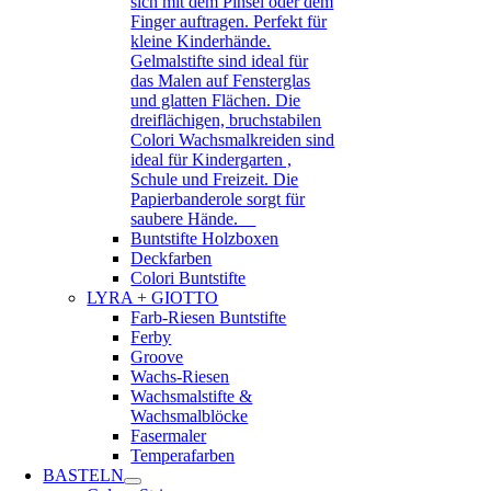
sich mit dem Pinsel oder dem
Finger auftragen. Perfekt für
kleine Kinderhände.
Gelmalstifte sind ideal für
das Malen auf Fensterglas
und glatten Flächen. Die
dreiflächigen, bruchstabilen
Colori Wachsmalkreiden sind
ideal für Kindergarten ,
Schule und Freizeit. Die
Papierbanderole sorgt für
saubere Hände.
Buntstifte Holzboxen
Deckfarben
Colori Buntstifte
LYRA + GIOTTO
Farb-Riesen Buntstifte
Ferby
Groove
Wachs-Riesen
Wachsmalstifte &
Wachsmalblöcke
Fasermaler
Temperafarben
BASTELN