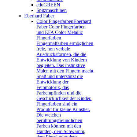
eduGREEN
Spitzmaschinen
Eberhard Faber
Color Fingerfarben
Eberhard
Faber Color Fingerfarben
und EFA Color Metallic
Fingerfarben
Fingermalfarben ermöglichen
freie, non verbale
Ausdrucksformen, die die
Entwicklung von Kindern
begleiten. Das instinktive
Malen mit den Fingern macht
Spaß und unterstützt die
Entwicklung der
Feinmotorik, das
Farbempfinden und die
Geschicklichkeit der Kinder.
Fingerfarben sind ein
Produkt für kleine Künstler.
Die weichen
berührungsfreundlichen
Farben können mit den
Händen, dem Schwamm,
dem Pinsel oder dem