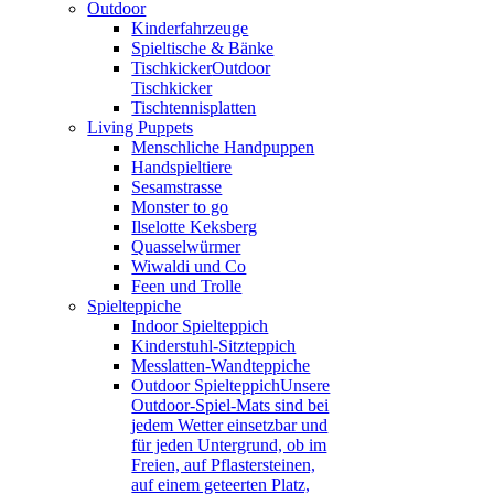
Outdoor
Kinderfahrzeuge
Spieltische & Bänke
Tischkicker
Outdoor
Tischkicker
Tischtennisplatten
Living Puppets
Menschliche Handpuppen
Handspieltiere
Sesamstrasse
Monster to go
Ilselotte Keksberg
Quasselwürmer
Wiwaldi und Co
Feen und Trolle
Spielteppiche
Indoor Spielteppich
Kinderstuhl-Sitzteppich
Messlatten-Wandteppiche
Outdoor Spielteppich
Unsere
Outdoor-Spiel-Mats sind bei
jedem Wetter einsetzbar und
für jeden Untergrund, ob im
Freien, auf Pflastersteinen,
auf einem geteerten Platz,