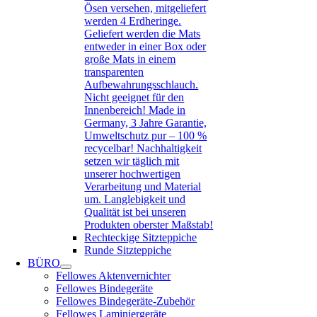
Ösen versehen, mitgeliefert
werden 4 Erdheringe.
Geliefert werden die Mats
entweder in einer Box oder
große Mats in einem
transparenten
Aufbewahrungsschlauch.
Nicht geeignet für den
Innenbereich! Made in
Germany, 3 Jahre Garantie,
Umweltschutz pur – 100 %
recycelbar! Nachhaltigkeit
setzen wir täglich mit
unserer hochwertigen
Verarbeitung und Material
um. Langlebigkeit und
Qualität ist bei unseren
Produkten oberster Maßstab!
Rechteckige Sitzteppiche
Runde Sitzteppiche
BÜRO
Fellowes Aktenvernichter
Fellowes Bindegeräte
Fellowes Bindegeräte-Zubehör
Fellowes Laminiergeräte