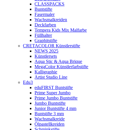
CLASSPACKS
Buntstifte
Fasermaler
Wachsmalkreiden
Deckfarben
Tempera Kids Mix Malfarbe
Füllhalter
Graphitstifte
CRETACOLOR Künstlerstifte
NEWS 2025
Künstlersets
Aqua Stic & Aqua Brique
MegaColor Künstlerfarbstifte
Kalligraphie
Artist Studio Line
Edu3
eduFIRST Buntstifte
Prime Super Jumbo
Prime Jumbo Buntstifte
Jumbo Buntstifte
Junior Buntstifte 4 mm
Buntstifte 3 mm
Wachsmalkreide
Ölpastellkreiden
Schminkstifte