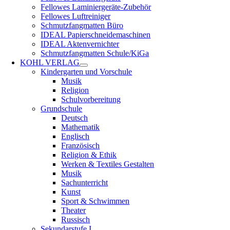
Fellowes Laminiergeräte-Zubehör
Fellowes Luftreiniger
Schmutzfangmatten Büro
IDEAL Papierschneidemaschinen
IDEAL Aktenvernichter
Schmutzfangmatten Schule/KiGa
KOHL VERLAG
Kindergarten und Vorschule
Musik
Religion
Schulvorbereitung
Grundschule
Deutsch
Mathematik
Englisch
Französisch
Religion & Ethik
Werken & Textiles Gestalten
Musik
Sachunterricht
Kunst
Sport & Schwimmen
Theater
Russisch
Sekundarstufe I