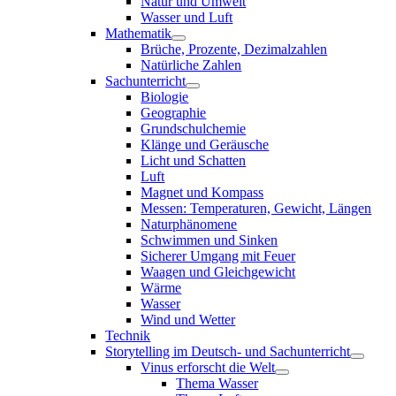
Natur und Umwelt
Wasser und Luft
Mathematik
Brüche, Prozente, Dezimalzahlen
Natürliche Zahlen
Sachunterricht
Biologie
Geographie
Grundschulchemie
Klänge und Geräusche
Licht und Schatten
Luft
Magnet und Kompass
Messen: Temperaturen, Gewicht, Längen
Naturphänomene
Schwimmen und Sinken
Sicherer Umgang mit Feuer
Waagen und Gleichgewicht
Wärme
Wasser
Wind und Wetter
Technik
Storytelling im Deutsch- und Sachunterricht
Vinus erforscht die Welt
Thema Wasser