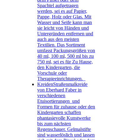
Spachtel aufgetragen
werden, sei es auf Papier,
Pappe, Holz oder Glas. Mit
Wasser und Seife kann man
sie leicht von Händen und
Untergründen entfernen und
auch aus den meisten
Textilien. Das Sortiment
umfasst Packungsgrößen von
40 ml, 100 ml, 500 ml bis zu
750 ml, sei es für Zu Hause,
den Kindergarten, die
Vorschule oder
Therapieeinrichtungen.
Kreiden
Straßenmalkreide
von Eberhard Faber in
verschiedenen
Etuisortierungen und
Formen für zuhause oder den
Kindergarten schaffen
phantasievolle Kunstwerke
bis zum nächsten
Regenschauer. Gelmalstifte
sind wasserlöslich und lassen