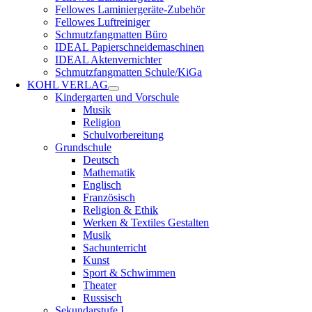
Fellowes Laminiergeräte-Zubehör
Fellowes Luftreiniger
Schmutzfangmatten Büro
IDEAL Papierschneidemaschinen
IDEAL Aktenvernichter
Schmutzfangmatten Schule/KiGa
KOHL VERLAG
Kindergarten und Vorschule
Musik
Religion
Schulvorbereitung
Grundschule
Deutsch
Mathematik
Englisch
Französisch
Religion & Ethik
Werken & Textiles Gestalten
Musik
Sachunterricht
Kunst
Sport & Schwimmen
Theater
Russisch
Sekundarstufe I