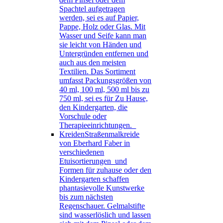
Spachtel aufgetragen
werden, sei es auf Papier,
Pappe, Holz oder Glas. Mit
Wasser und Seife kann man
sie leicht von Händen und
Untergründen entfernen und
auch aus den meisten
Textilien. Das Sortiment
umfasst Packungsgrößen von
40 ml, 100 ml, 500 ml bis zu
750 ml, sei es für Zu Hause,
den Kindergarten, die
Vorschule oder
Therapieeinrichtungen.
Kreiden
Straßenmalkreide
von Eberhard Faber in
verschiedenen
Etuisortierungen und
Formen für zuhause oder den
Kindergarten schaffen
phantasievolle Kunstwerke
bis zum nächsten
Regenschauer. Gelmalstifte
sind wasserlöslich und lassen