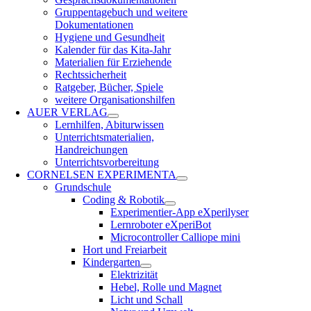
Gruppentagebuch und weitere
Dokumentationen
Hygiene und Gesundheit
Kalender für das Kita-Jahr
Materialien für Erziehende
Rechtssicherheit
Ratgeber, Bücher, Spiele
weitere Organisationshilfen
AUER VERLAG
Lernhilfen, Abiturwissen
Unterrichtsmaterialien,
Handreichungen
Unterrichtsvorbereitung
CORNELSEN EXPERIMENTA
Grundschule
Coding & Robotik
Experimentier-App eXperilyser
Lernroboter eXperiBot
Microcontroller Calliope mini
Hort und Freiarbeit
Kindergarten
Elektrizität
Hebel, Rolle und Magnet
Licht und Schall