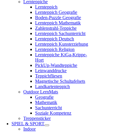
Lernteppiche
Lernteppich
Lernteppich Geografie
Boden-Puzzle Geografie
Lernteppich Mathematik
Zahlenstrahl-Teppiche
Lernteppich Sachunterricht
Lernteppich Deutsch
Lernteppich Kunsterziehung
Lernteppich Religion
Lernteppiche KiGa-Krippe-
Hort
PickUp-Wandteppiche
Leinwanddrucke
Teppichfliesen
Magnetische Schultafelsets
Landkartenteppich
Outdoor LernMats
Geografie
Mathematik
Sachunterricht
Soziale Kompetenz
Treppensticker
SPIEL & SPORT
Indoor