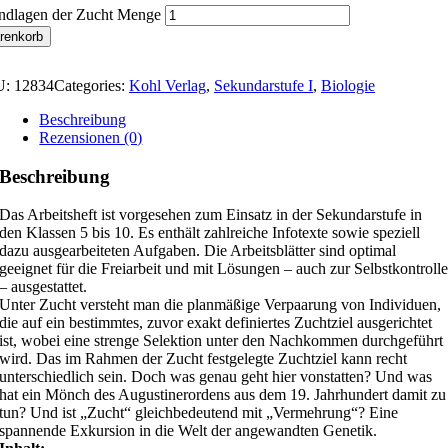
ndlagen der Zucht Menge
renkorb
U:
12834
Categories:
Kohl Verlag
,
Sekundarstufe I
,
Biologie
Beschreibung
Rezensionen (0)
Beschreibung
Das Arbeitsheft ist vorgesehen zum Einsatz in der Sekundarstufe in
den Klassen 5 bis 10. Es enthält zahlreiche Infotexte sowie speziell
dazu ausgearbeiteten Aufgaben. Die Arbeitsblätter sind optimal
geeignet für die Freiarbeit und mit Lösungen – auch zur Selbstkontroll
– ausgestattet.
Unter Zucht versteht man die planmäßige Verpaarung von Individuen,
die auf ein bestimmtes, zuvor exakt definiertes Zuchtziel ausgerichtet
ist, wobei eine strenge Selektion unter den Nachkommen durchgeführt
wird. Das im Rahmen der Zucht festgelegte Zuchtziel kann recht
unterschiedlich sein. Doch was genau geht hier vonstatten? Und was
hat ein Mönch des Augustinerordens aus dem 19. Jahrhundert damit zu
tun? Und ist „Zucht“ gleichbedeutend mit „Vermehrung“? Eine
spannende Exkursion in die Welt der angewandten Genetik.