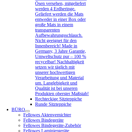
Ösen versehen, mitgeliefert
werden 4 Erdheringe.
Geliefert werden die Mats
entweder in einer Box oder
große Mats in einem
transparenten
Aufbewahrungsschlauch.
Nicht geeignet für den
Innenbereich! Made in
Germany, 3 Jahre Garantie,
Umweltschutz pur – 100 %
recycelbar! Nachhaltigkeit
setzen wir täglich mit
unserer hochwertigen
Verarbeitung und Material
um. Langlebigkeit und
Qualität ist bei unseren
Produkten oberster Maßstab!
Rechteckige Sitzteppiche
Runde Sitzteppiche
BÜRO
Fellowes Aktenvernichter
Fellowes Bindegeräte
Fellowes Bindegeräte-Zubehör
Fellowes Laminiergeräte