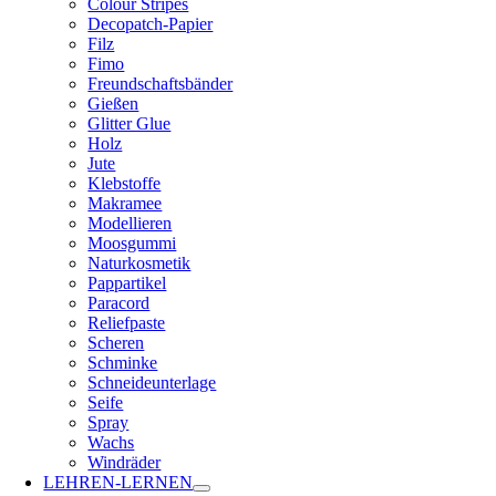
Colour Stripes
Decopatch-Papier
Filz
Fimo
Freundschaftsbänder
Gießen
Glitter Glue
Holz
Jute
Klebstoffe
Makramee
Modellieren
Moosgummi
Naturkosmetik
Pappartikel
Paracord
Reliefpaste
Scheren
Schminke
Schneideunterlage
Seife
Spray
Wachs
Windräder
LEHREN-LERNEN