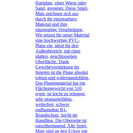
Hartplatz, einer Wiese oder
Sand, geeignet. Diese Spiel-
Mats zeichnen sich aus
durch ihr einzigartiges
Material und ihre
einzigartige Verarbeitung.
Wir setzen für unser Material
eine hochwertige PVC-
Plane ein, ideal für den
Außenbereich, mit einer
glatten, geschlossenen
Oberfläche. Dank
Gewebeverstärkung im
Inneren ist die Plane absolut
robust und widerstandsfähig.
Das Planenmaterial hat ein
Flächengewicht von 510
g/qm, ist leicht zu reinigen,
sehr strapazierfähig,
wetterfest, schwer
entflammbar B1-
Brandschutz, leicht im
Handling. Die Oberseite ist
rutschhemmend. Alle Spiel-
Mats sind an den Ecken mit