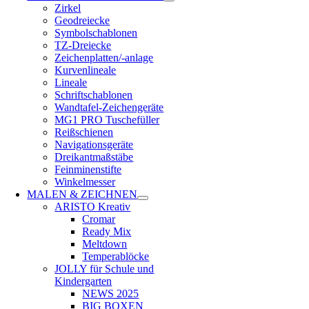
Zirkel
Geodreiecke
Symbolschablonen
TZ-Dreiecke
Zeichenplatten/-anlage
Kurvenlineale
Lineale
Schriftschablonen
Wandtafel-Zeichengeräte
MG1 PRO Tuschefüller
Reißschienen
Navigationsgeräte
Dreikantmaßstäbe
Feinminenstifte
Winkelmesser
MALEN & ZEICHNEN
ARISTO Kreativ
Cromar
Ready Mix
Meltdown
Temperablöcke
JOLLY für Schule und
Kindergarten
NEWS 2025
BIG BOXEN