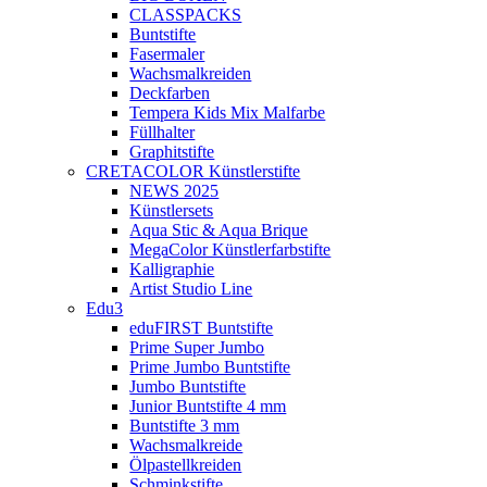
CLASSPACKS
Buntstifte
Fasermaler
Wachsmalkreiden
Deckfarben
Tempera Kids Mix Malfarbe
Füllhalter
Graphitstifte
CRETACOLOR Künstlerstifte
NEWS 2025
Künstlersets
Aqua Stic & Aqua Brique
MegaColor Künstlerfarbstifte
Kalligraphie
Artist Studio Line
Edu3
eduFIRST Buntstifte
Prime Super Jumbo
Prime Jumbo Buntstifte
Jumbo Buntstifte
Junior Buntstifte 4 mm
Buntstifte 3 mm
Wachsmalkreide
Ölpastellkreiden
Schminkstifte