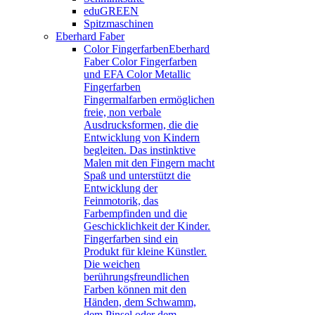
eduGREEN
Spitzmaschinen
Eberhard Faber
Color Fingerfarben
Eberhard
Faber Color Fingerfarben
und EFA Color Metallic
Fingerfarben
Fingermalfarben ermöglichen
freie, non verbale
Ausdrucksformen, die die
Entwicklung von Kindern
begleiten. Das instinktive
Malen mit den Fingern macht
Spaß und unterstützt die
Entwicklung der
Feinmotorik, das
Farbempfinden und die
Geschicklichkeit der Kinder.
Fingerfarben sind ein
Produkt für kleine Künstler.
Die weichen
berührungsfreundlichen
Farben können mit den
Händen, dem Schwamm,
dem Pinsel oder dem