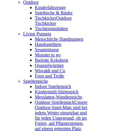
Outdoor
Kinderfahrzeuge
Spieltische & Bänke
Tischkicker
Outdoor
Tischkicker
Tischtennisplatten
Living Puppets
Menschliche Handpuppen
Handspieltiere
Sesamstrasse
Monster to go
Ilselotte Keksberg
Quasselwürmer
Wiwaldi und Co
Feen und Trolle
Spielteppiche
Indoor Spielteppich
Kinderstuhl-Sitzteppich
Messlatten-Wandteppiche
Outdoor Spielteppich
Unsere
Outdoor-Spiel-Mats sind bei
jedem Wetter einsetzbar und
für jeden Untergrund, ob im
Freien, auf Pflastersteinen,
auf einem geteerten Platz,