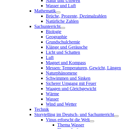
Natur und Umwelt
Wasser und Luft
Mathematik
Brüche, Prozente, Dezimalzahlen
Natürliche Zahlen
Sachunterricht
Biologie
Geographie
Grundschulchemie
Klänge und Geräusche
Licht und Schatten
Luft
Magnet und Kompass
Messen: Temperaturen, Gewicht, Längen
Naturphänomene
Schwimmen und Sinken
Sicherer Umgang mit Feuer
Waagen und Gleichgewicht
Wärme
Wasser
Wind und Wetter
Technik
Storytelling im Deutsch- und Sachunterricht
Vinus erforscht die Welt
Thema Wasser