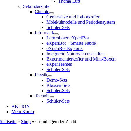
Thema Luft
Sekundarstufe
Chemie
Gerätesätze und Laborkoffer
Molekülmodelle und Periodensystem
Schüler-Sets
Informatik
Lernroboter eXperiBot
eXperiBot – Smarte Fabrik
eXperiBot Explorer
Integrierte Naturwissenschaften
Experimentierkoffer und Mini-Boxen
eXperTeenies
Schüler-Sets
Physik
Demo-Sets
Klassen-Sets
Schüler-Sets
Technik
Schüler-Sets
AKTION
Mein Konto
Startseite
»
Shop
»
Grundlagen der Zucht