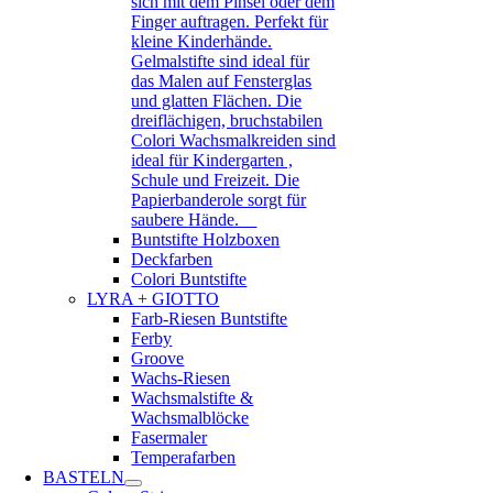
sich mit dem Pinsel oder dem
Finger auftragen. Perfekt für
kleine Kinderhände.
Gelmalstifte sind ideal für
das Malen auf Fensterglas
und glatten Flächen. Die
dreiflächigen, bruchstabilen
Colori Wachsmalkreiden sind
ideal für Kindergarten ,
Schule und Freizeit. Die
Papierbanderole sorgt für
saubere Hände.
Buntstifte Holzboxen
Deckfarben
Colori Buntstifte
LYRA + GIOTTO
Farb-Riesen Buntstifte
Ferby
Groove
Wachs-Riesen
Wachsmalstifte &
Wachsmalblöcke
Fasermaler
Temperafarben
BASTELN