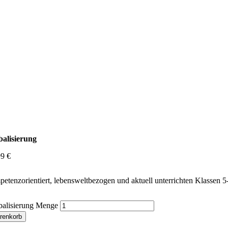
balisierung
99
€
etenzorientiert, lebensweltbezogen und aktuell unterrichten Klassen 5
balisierung Menge
renkorb