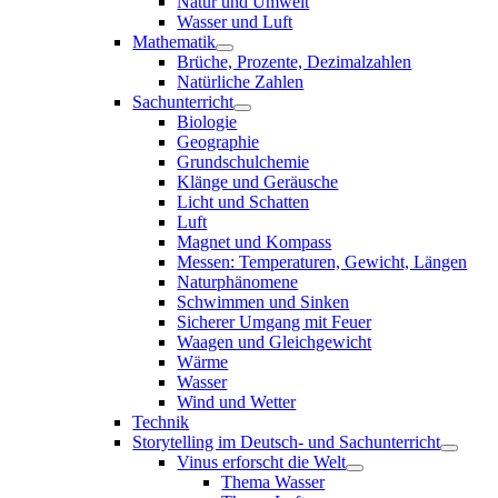
Natur und Umwelt
Wasser und Luft
Mathematik
Brüche, Prozente, Dezimalzahlen
Natürliche Zahlen
Sachunterricht
Biologie
Geographie
Grundschulchemie
Klänge und Geräusche
Licht und Schatten
Luft
Magnet und Kompass
Messen: Temperaturen, Gewicht, Längen
Naturphänomene
Schwimmen und Sinken
Sicherer Umgang mit Feuer
Waagen und Gleichgewicht
Wärme
Wasser
Wind und Wetter
Technik
Storytelling im Deutsch- und Sachunterricht
Vinus erforscht die Welt
Thema Wasser