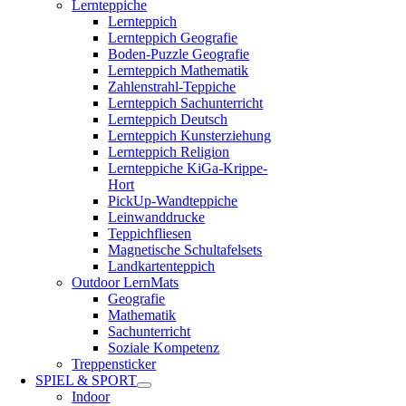
Lernteppiche
Lernteppich
Lernteppich Geografie
Boden-Puzzle Geografie
Lernteppich Mathematik
Zahlenstrahl-Teppiche
Lernteppich Sachunterricht
Lernteppich Deutsch
Lernteppich Kunsterziehung
Lernteppich Religion
Lernteppiche KiGa-Krippe-
Hort
PickUp-Wandteppiche
Leinwanddrucke
Teppichfliesen
Magnetische Schultafelsets
Landkartenteppich
Outdoor LernMats
Geografie
Mathematik
Sachunterricht
Soziale Kompetenz
Treppensticker
SPIEL & SPORT
Indoor