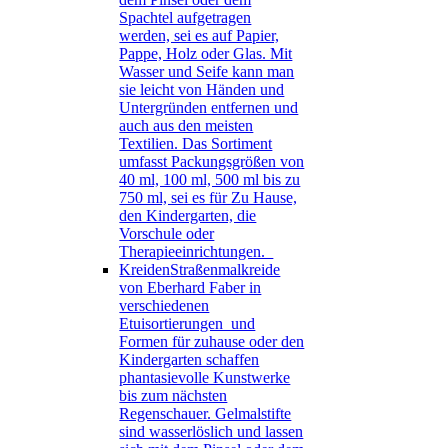
Spachtel aufgetragen
werden, sei es auf Papier,
Pappe, Holz oder Glas. Mit
Wasser und Seife kann man
sie leicht von Händen und
Untergründen entfernen und
auch aus den meisten
Textilien. Das Sortiment
umfasst Packungsgrößen von
40 ml, 100 ml, 500 ml bis zu
750 ml, sei es für Zu Hause,
den Kindergarten, die
Vorschule oder
Therapieeinrichtungen.
Kreiden
Straßenmalkreide
von Eberhard Faber in
verschiedenen
Etuisortierungen und
Formen für zuhause oder den
Kindergarten schaffen
phantasievolle Kunstwerke
bis zum nächsten
Regenschauer. Gelmalstifte
sind wasserlöslich und lassen