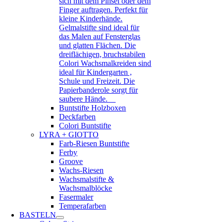
sich mit dem Pinsel oder dem
Finger auftragen. Perfekt für
kleine Kinderhände.
Gelmalstifte sind ideal für
das Malen auf Fensterglas
und glatten Flächen. Die
dreiflächigen, bruchstabilen
Colori Wachsmalkreiden sind
ideal für Kindergarten ,
Schule und Freizeit. Die
Papierbanderole sorgt für
saubere Hände.
Buntstifte Holzboxen
Deckfarben
Colori Buntstifte
LYRA + GIOTTO
Farb-Riesen Buntstifte
Ferby
Groove
Wachs-Riesen
Wachsmalstifte &
Wachsmalblöcke
Fasermaler
Temperafarben
BASTELN