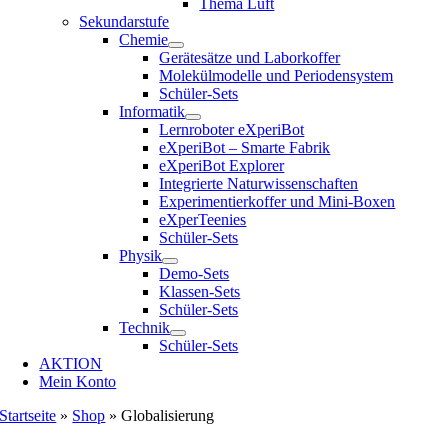
Thema Luft
Sekundarstufe
Chemie
Gerätesätze und Laborkoffer
Molekülmodelle und Periodensystem
Schüler-Sets
Informatik
Lernroboter eXperiBot
eXperiBot – Smarte Fabrik
eXperiBot Explorer
Integrierte Naturwissenschaften
Experimentierkoffer und Mini-Boxen
eXperTeenies
Schüler-Sets
Physik
Demo-Sets
Klassen-Sets
Schüler-Sets
Technik
Schüler-Sets
AKTION
Mein Konto
Startseite
»
Shop
»
Globalisierung