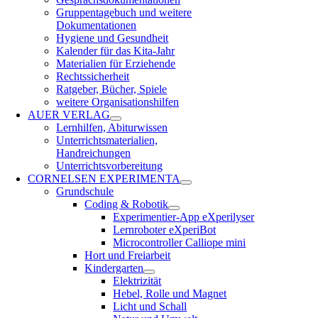
Gruppentagebuch und weitere
Dokumentationen
Hygiene und Gesundheit
Kalender für das Kita-Jahr
Materialien für Erziehende
Rechtssicherheit
Ratgeber, Bücher, Spiele
weitere Organisationshilfen
AUER VERLAG
Lernhilfen, Abiturwissen
Unterrichtsmaterialien,
Handreichungen
Unterrichtsvorbereitung
CORNELSEN EXPERIMENTA
Grundschule
Coding & Robotik
Experimentier-App eXperilyser
Lernroboter eXperiBot
Microcontroller Calliope mini
Hort und Freiarbeit
Kindergarten
Elektrizität
Hebel, Rolle und Magnet
Licht und Schall