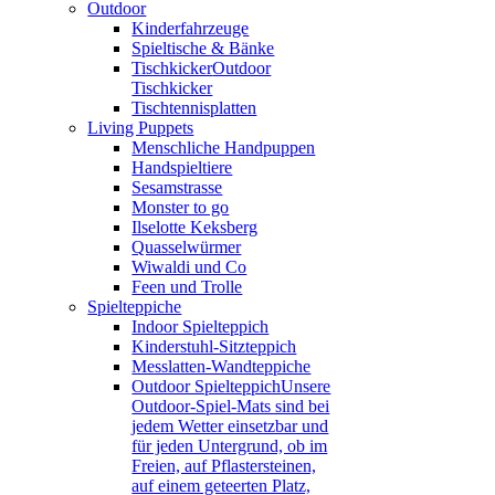
Outdoor
Kinderfahrzeuge
Spieltische & Bänke
Tischkicker
Outdoor
Tischkicker
Tischtennisplatten
Living Puppets
Menschliche Handpuppen
Handspieltiere
Sesamstrasse
Monster to go
Ilselotte Keksberg
Quasselwürmer
Wiwaldi und Co
Feen und Trolle
Spielteppiche
Indoor Spielteppich
Kinderstuhl-Sitzteppich
Messlatten-Wandteppiche
Outdoor Spielteppich
Unsere
Outdoor-Spiel-Mats sind bei
jedem Wetter einsetzbar und
für jeden Untergrund, ob im
Freien, auf Pflastersteinen,
auf einem geteerten Platz,