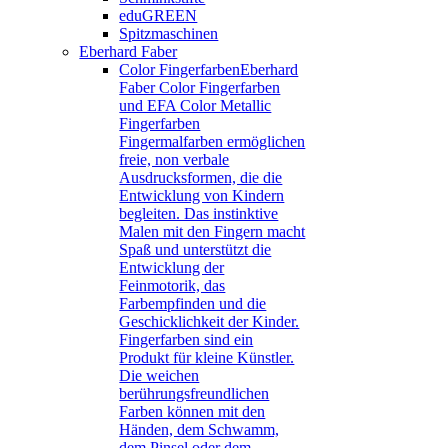
eduGREEN
Spitzmaschinen
Eberhard Faber
Color Fingerfarben
Eberhard
Faber Color Fingerfarben
und EFA Color Metallic
Fingerfarben
Fingermalfarben ermöglichen
freie, non verbale
Ausdrucksformen, die die
Entwicklung von Kindern
begleiten. Das instinktive
Malen mit den Fingern macht
Spaß und unterstützt die
Entwicklung der
Feinmotorik, das
Farbempfinden und die
Geschicklichkeit der Kinder.
Fingerfarben sind ein
Produkt für kleine Künstler.
Die weichen
berührungsfreundlichen
Farben können mit den
Händen, dem Schwamm,
dem Pinsel oder dem