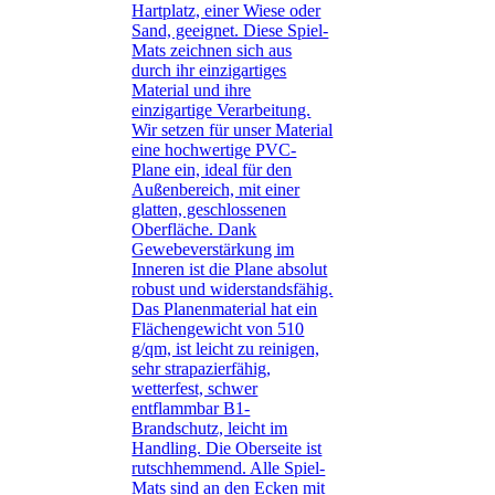
Hartplatz, einer Wiese oder
Sand, geeignet. Diese Spiel-
Mats zeichnen sich aus
durch ihr einzigartiges
Material und ihre
einzigartige Verarbeitung.
Wir setzen für unser Material
eine hochwertige PVC-
Plane ein, ideal für den
Außenbereich, mit einer
glatten, geschlossenen
Oberfläche. Dank
Gewebeverstärkung im
Inneren ist die Plane absolut
robust und widerstandsfähig.
Das Planenmaterial hat ein
Flächengewicht von 510
g/qm, ist leicht zu reinigen,
sehr strapazierfähig,
wetterfest, schwer
entflammbar B1-
Brandschutz, leicht im
Handling. Die Oberseite ist
rutschhemmend. Alle Spiel-
Mats sind an den Ecken mit