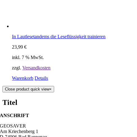
In Lautlesetandems die Leseflüssigkeit trainieren
23,99
€
inkl. 7 % MwSt.
zzgl.
Versandkosten
Warenkorb
Details
Close product quick view
×
Titel
ANSCHRIFT
GEOSAVER
Am Kriechenberg 1
D-74906 Bad Rappenau