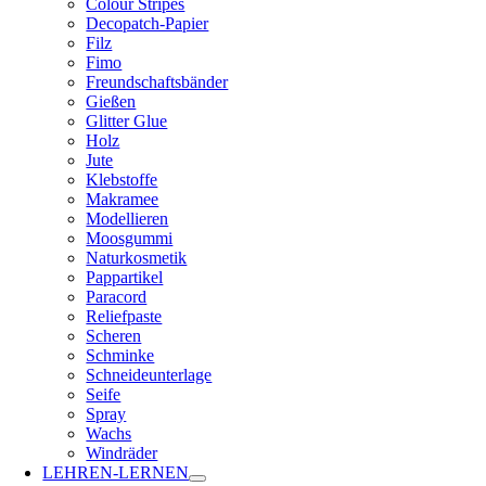
Colour Stripes
Decopatch-Papier
Filz
Fimo
Freundschaftsbänder
Gießen
Glitter Glue
Holz
Jute
Klebstoffe
Makramee
Modellieren
Moosgummi
Naturkosmetik
Pappartikel
Paracord
Reliefpaste
Scheren
Schminke
Schneideunterlage
Seife
Spray
Wachs
Windräder
LEHREN-LERNEN