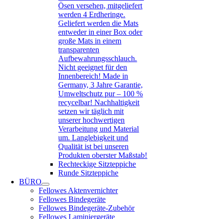
Ösen versehen, mitgeliefert
werden 4 Erdheringe.
Geliefert werden die Mats
entweder in einer Box oder
große Mats in einem
transparenten
Aufbewahrungsschlauch.
Nicht geeignet für den
Innenbereich! Made in
Germany, 3 Jahre Garantie,
Umweltschutz pur – 100 %
recycelbar! Nachhaltigkeit
setzen wir täglich mit
unserer hochwertigen
Verarbeitung und Material
um. Langlebigkeit und
Qualität ist bei unseren
Produkten oberster Maßstab!
Rechteckige Sitzteppiche
Runde Sitzteppiche
BÜRO
Fellowes Aktenvernichter
Fellowes Bindegeräte
Fellowes Bindegeräte-Zubehör
Fellowes Laminiergeräte