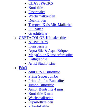
CLASSPACKS
Buntstifte
Fasermaler
Wachsmalkreiden
Deckfarben
Tempera Kids Mix Malfarbe
Füllhalter
Graphitstifte
CRETACOLOR Künstlerstifte
NEWS 2025
Künstlersets
Aqua Stic & Aqua Brique
MegaColor Künstlerfarbstifte
Kalligraphie
Artist Studio Line
Edu3
eduFIRST Buntstifte
Prime Super Jumbo
Prime Jumbo Buntstifte
Jumbo Buntstifte
Junior Buntstifte 4 mm
Buntstifte 3 mm
Wachsmalkreide
Ölpastellkreiden
Schminkstifte