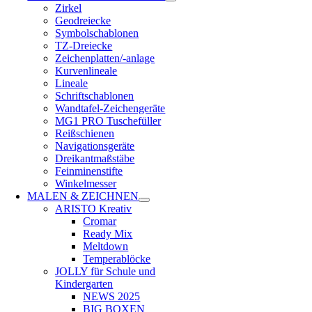
Zirkel
Geodreiecke
Symbolschablonen
TZ-Dreiecke
Zeichenplatten/-anlage
Kurvenlineale
Lineale
Schriftschablonen
Wandtafel-Zeichengeräte
MG1 PRO Tuschefüller
Reißschienen
Navigationsgeräte
Dreikantmaßstäbe
Feinminenstifte
Winkelmesser
MALEN & ZEICHNEN
ARISTO Kreativ
Cromar
Ready Mix
Meltdown
Temperablöcke
JOLLY für Schule und
Kindergarten
NEWS 2025
BIG BOXEN