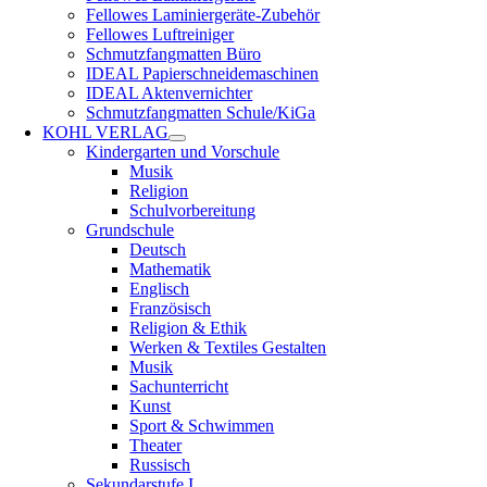
Fellowes Laminiergeräte-Zubehör
Fellowes Luftreiniger
Schmutzfangmatten Büro
IDEAL Papierschneidemaschinen
IDEAL Aktenvernichter
Schmutzfangmatten Schule/KiGa
KOHL VERLAG
Kindergarten und Vorschule
Musik
Religion
Schulvorbereitung
Grundschule
Deutsch
Mathematik
Englisch
Französisch
Religion & Ethik
Werken & Textiles Gestalten
Musik
Sachunterricht
Kunst
Sport & Schwimmen
Theater
Russisch
Sekundarstufe I