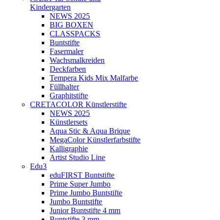
Kindergarten
NEWS 2025
BIG BOXEN
CLASSPACKS
Buntstifte
Fasermaler
Wachsmalkreiden
Deckfarben
Tempera Kids Mix Malfarbe
Füllhalter
Graphitstifte
CRETACOLOR Künstlerstifte
NEWS 2025
Künstlersets
Aqua Stic & Aqua Brique
MegaColor Künstlerfarbstifte
Kalligraphie
Artist Studio Line
Edu3
eduFIRST Buntstifte
Prime Super Jumbo
Prime Jumbo Buntstifte
Jumbo Buntstifte
Junior Buntstifte 4 mm
Buntstifte 3 mm