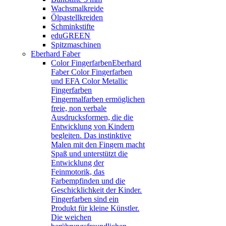
Wachsmalkreide
Ölpastellkreiden
Schminkstifte
eduGREEN
Spitzmaschinen
Eberhard Faber
Color Fingerfarben
Eberhard
Faber Color Fingerfarben
und EFA Color Metallic
Fingerfarben
Fingermalfarben ermöglichen
freie, non verbale
Ausdrucksformen, die die
Entwicklung von Kindern
begleiten. Das instinktive
Malen mit den Fingern macht
Spaß und unterstützt die
Entwicklung der
Feinmotorik, das
Farbempfinden und die
Geschicklichkeit der Kinder.
Fingerfarben sind ein
Produkt für kleine Künstler.
Die weichen