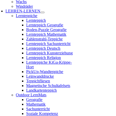
Wachs
Windräder
LEHREN-LERNEN
Lernteppiche
Lernteppich
Lernteppich Geografie
Boden-Puzzle Geografie
Lernteppich Mathematik
Zahlenstrahl-Teppiche
Lernteppich Sachunterricht
Lernteppich Deutsch
Lernteppich Kunsterziehung
Lernteppich Religion
Lernteppiche KiGa-Krippe-
Hort
PickUp-Wandteppiche
Leinwanddrucke
Teppichfliesen
Magnetische Schultafelsets
Landkartenteppich
Outdoor LernMats
Geografie
Mathematik
Sachunterricht
Soziale Kompetenz