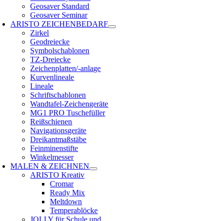
Geosaver Standard
Geosaver Seminar
ARISTO ZEICHENBEDARF
Zirkel
Geodreiecke
Symbolschablonen
TZ-Dreiecke
Zeichenplatten/-anlage
Kurvenlineale
Lineale
Schriftschablonen
Wandtafel-Zeichengeräte
MG1 PRO Tuschefüller
Reißschienen
Navigationsgeräte
Dreikantmaßstäbe
Feinminenstifte
Winkelmesser
MALEN & ZEICHNEN
ARISTO Kreativ
Cromar
Ready Mix
Meltdown
Temperablöcke
JOLLY für Schule und