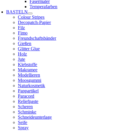
Fasermaler
Temperafarben
BASTELN
Colour Stripes
Decopatch-Papier
Filz
Fimo
Freundschaftsbänder
Gießen
Glitter Glue
Holz
Jute
Klebstoffe
Makramee
Modellieren
Moosgummi
Naturkosmetik
Pappartikel
Paracord
Reliefpaste
Scheren
Schminke
Schneideunterlage
Seife
Spray