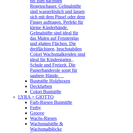
bis zum nächsten
Regenschauer. Gelmalstifte
sind wasserlöslich und lassen
sich mit dem Pinsel oder dem
Finger auftragen. Perfekt für
kleine Kinderhände.
Gelmalstifte sind ideal für
das Malen auf Fensterglas
und glatten Flächen. Die
dreiflächigen, bruchstabilen
Colori Wachsmalkreiden sind
ideal für Kindergarten ,
Schule und Freizeit. Die
Papierbanderole sorgt für
saubere Hände.
Buntstifte Holzboxen
Deckfarben
Colori Buntstifte
LYRA + GIOTTO
Farb-Riesen Buntstifte
Ferby
Groove
Wachs-Riesen
Wachsmalstifte &
Wachsmalblöcke