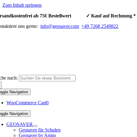
Zum Inhalt springen
rsandkostenfrei ab 75€ Bestellwert ✓ Kauf auf Rechnun
ntaktiere uns gerne:
info@geosaver.com
+49 7268 2549822
che nach:
oggle Navigation
WooCommerce Cart
0
oggle Navigation
GEOSAVER
Geosaver für Schulen
Geosaver by Aristo