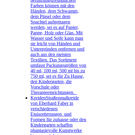
berührungsfreundlichen
Farben können mit den
Händen, dem Schwamm,
dem Pinsel oder dem
Spachtel aufgetragen
werden, sei es auf Papier,
Pappe, Holz oder Glas. Mit
Wasser und Seife kann man
sie leicht von Händen und
Untergründen entfernen und
auch aus den meisten
Textilien. Das Sortiment
umfasst Packungsgrößen von
40 ml, 100 ml, 500 ml bis zu
750 ml, sei es für Zu Hause,
den Kindergarten, die
Vorschule oder
Therapieeinrichtungen.
Kreiden
Straßenmalkreide
von Eberhard Faber in
verschiedenen
Etuisortierungen und
Formen für zuhause oder den
Kindergarten schaffen
phantasievolle Kunstwerke