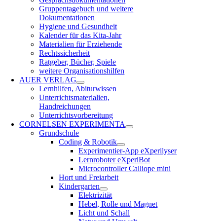
Gruppentagebuch und weitere
Dokumentationen
Hygiene und Gesundheit
Kalender für das Kita-Jahr
Materialien für Erziehende
Rechtssicherheit
Ratgeber, Bücher, Spiele
weitere Organisationshilfen
AUER VERLAG
Lernhilfen, Abiturwissen
Unterrichtsmaterialien,
Handreichungen
Unterrichtsvorbereitung
CORNELSEN EXPERIMENTA
Grundschule
Coding & Robotik
Experimentier-App eXperilyser
Lernroboter eXperiBot
Microcontroller Calliope mini
Hort und Freiarbeit
Kindergarten
Elektrizität
Hebel, Rolle und Magnet
Licht und Schall