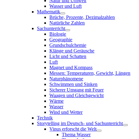
Natur und Umwelt
Wasser und Luft
Mathematik
Brüche, Prozente, Dezimalzahlen
Natürliche Zahlen
Sachunterricht
Biologie
Geographie
Grundschulchemie
Klänge und Geräusche
Licht und Schatten
Luft
Magnet und Kompass
Messen: Temperaturen, Gewicht, Längen
Naturphänomene
Schwimmen und Sinken
Sicherer Umgang mit Feuer
Waagen und Gleichgewicht
Wärme
Wasser
Wind und Wetter
Technik
Storytelling im Deutsch- und Sachunterricht
Vinus erforscht die Welt
Thema Wasser