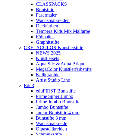
CLASSPACKS
Buntstifte
Fasermaler
Wachsmalkreiden
Deckfarben
Tempera Kids Mix Malfarbe
Füllhalter
Graphitstifte
CRETACOLOR Künstlerstifte
NEWS 2025
Künstlersets
Aqua Stic & Aqua Brique
MegaColor Künstlerfarbstifte
Kalligraphie
Artist Studio Line
Edu3
eduFIRST Buntstifte
Prime Super Jumbo
Prime Jumbo Buntstifte
Jumbo Buntstifte
Junior Buntstifte 4 mm
Buntstifte 3 mm
Wachsmalkreide
Ölpastellkreiden
Schminkstifte