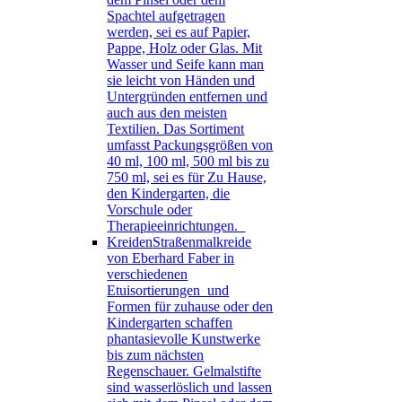
Spachtel aufgetragen
werden, sei es auf Papier,
Pappe, Holz oder Glas. Mit
Wasser und Seife kann man
sie leicht von Händen und
Untergründen entfernen und
auch aus den meisten
Textilien. Das Sortiment
umfasst Packungsgrößen von
40 ml, 100 ml, 500 ml bis zu
750 ml, sei es für Zu Hause,
den Kindergarten, die
Vorschule oder
Therapieeinrichtungen.
Kreiden
Straßenmalkreide
von Eberhard Faber in
verschiedenen
Etuisortierungen und
Formen für zuhause oder den
Kindergarten schaffen
phantasievolle Kunstwerke
bis zum nächsten
Regenschauer. Gelmalstifte
sind wasserlöslich und lassen