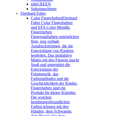
eduGREEN
Spitzmaschinen
Eberhard Faber
Color Fingerfarben
Eberhard
Faber Color Fingerfarben
und EFA Color Metallic
Fingerfarben
Fingermalfarben ermöglichen
freie, non verbale
Ausdrucksformen, die die
Entwicklung von Kindern
begleiten. Das instinktive
Malen mit den Fingern macht
Spaß und unterstützt die
Entwicklung der
Feinmotorik, das
Farbempfinden und die
Geschicklichkeit der Kinder.
Fingerfarben sind ein
Produkt für kleine Künstler.
Die weichen
berührungsfreundlichen
Farben können mit den
Händen, dem Schwamm,
dem Pinsel oder dem