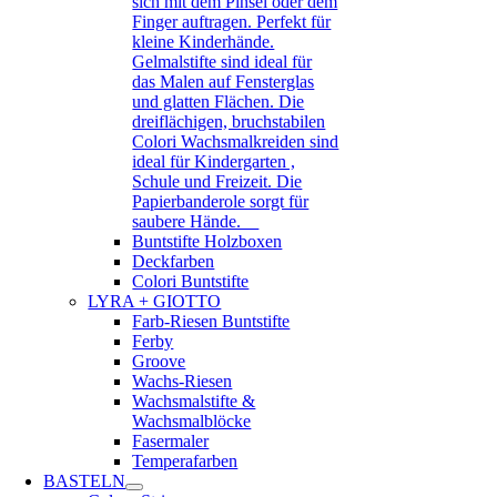
sich mit dem Pinsel oder dem
Finger auftragen. Perfekt für
kleine Kinderhände.
Gelmalstifte sind ideal für
das Malen auf Fensterglas
und glatten Flächen. Die
dreiflächigen, bruchstabilen
Colori Wachsmalkreiden sind
ideal für Kindergarten ,
Schule und Freizeit. Die
Papierbanderole sorgt für
saubere Hände.
Buntstifte Holzboxen
Deckfarben
Colori Buntstifte
LYRA + GIOTTO
Farb-Riesen Buntstifte
Ferby
Groove
Wachs-Riesen
Wachsmalstifte &
Wachsmalblöcke
Fasermaler
Temperafarben
BASTELN