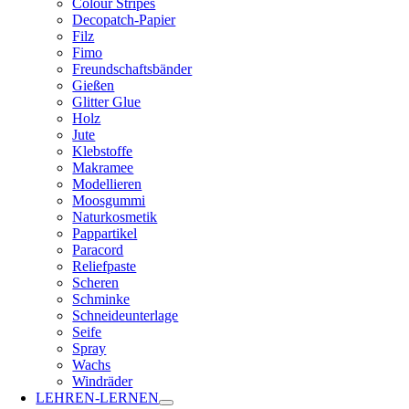
Colour Stripes
Decopatch-Papier
Filz
Fimo
Freundschaftsbänder
Gießen
Glitter Glue
Holz
Jute
Klebstoffe
Makramee
Modellieren
Moosgummi
Naturkosmetik
Pappartikel
Paracord
Reliefpaste
Scheren
Schminke
Schneideunterlage
Seife
Spray
Wachs
Windräder
LEHREN-LERNEN