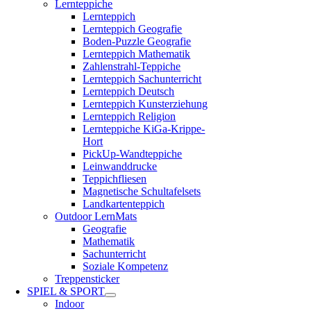
Lernteppiche
Lernteppich
Lernteppich Geografie
Boden-Puzzle Geografie
Lernteppich Mathematik
Zahlenstrahl-Teppiche
Lernteppich Sachunterricht
Lernteppich Deutsch
Lernteppich Kunsterziehung
Lernteppich Religion
Lernteppiche KiGa-Krippe-
Hort
PickUp-Wandteppiche
Leinwanddrucke
Teppichfliesen
Magnetische Schultafelsets
Landkartenteppich
Outdoor LernMats
Geografie
Mathematik
Sachunterricht
Soziale Kompetenz
Treppensticker
SPIEL & SPORT
Indoor