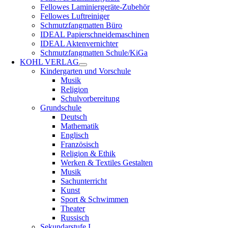
Fellowes Laminiergeräte-Zubehör
Fellowes Luftreiniger
Schmutzfangmatten Büro
IDEAL Papierschneidemaschinen
IDEAL Aktenvernichter
Schmutzfangmatten Schule/KiGa
KOHL VERLAG
Kindergarten und Vorschule
Musik
Religion
Schulvorbereitung
Grundschule
Deutsch
Mathematik
Englisch
Französisch
Religion & Ethik
Werken & Textiles Gestalten
Musik
Sachunterricht
Kunst
Sport & Schwimmen
Theater
Russisch
Sekundarstufe I