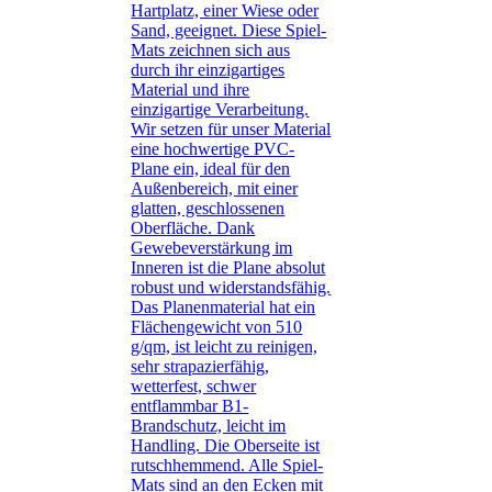
Hartplatz, einer Wiese oder
Sand, geeignet. Diese Spiel-
Mats zeichnen sich aus
durch ihr einzigartiges
Material und ihre
einzigartige Verarbeitung.
Wir setzen für unser Material
eine hochwertige PVC-
Plane ein, ideal für den
Außenbereich, mit einer
glatten, geschlossenen
Oberfläche. Dank
Gewebeverstärkung im
Inneren ist die Plane absolut
robust und widerstandsfähig.
Das Planenmaterial hat ein
Flächengewicht von 510
g/qm, ist leicht zu reinigen,
sehr strapazierfähig,
wetterfest, schwer
entflammbar B1-
Brandschutz, leicht im
Handling. Die Oberseite ist
rutschhemmend. Alle Spiel-
Mats sind an den Ecken mit