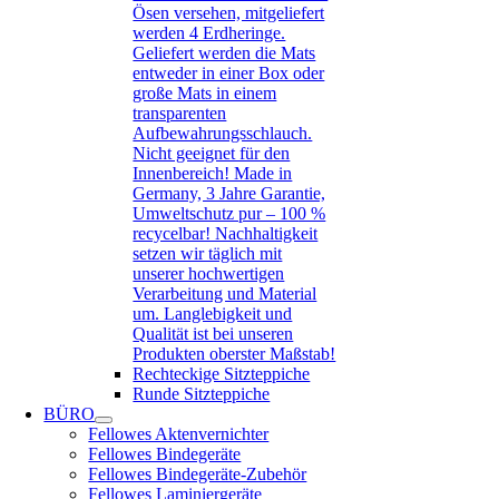
Ösen versehen, mitgeliefert
werden 4 Erdheringe.
Geliefert werden die Mats
entweder in einer Box oder
große Mats in einem
transparenten
Aufbewahrungsschlauch.
Nicht geeignet für den
Innenbereich! Made in
Germany, 3 Jahre Garantie,
Umweltschutz pur – 100 %
recycelbar! Nachhaltigkeit
setzen wir täglich mit
unserer hochwertigen
Verarbeitung und Material
um. Langlebigkeit und
Qualität ist bei unseren
Produkten oberster Maßstab!
Rechteckige Sitzteppiche
Runde Sitzteppiche
BÜRO
Fellowes Aktenvernichter
Fellowes Bindegeräte
Fellowes Bindegeräte-Zubehör
Fellowes Laminiergeräte