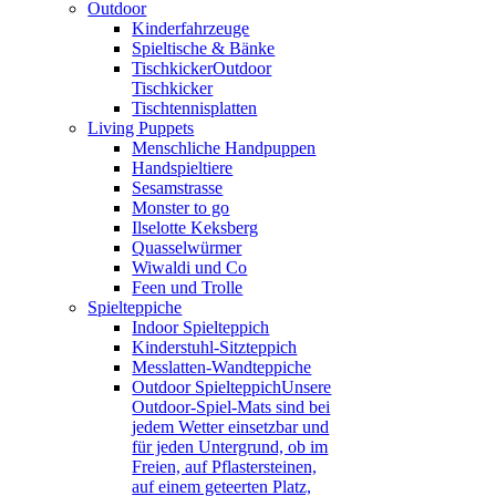
Outdoor
Kinderfahrzeuge
Spieltische & Bänke
Tischkicker
Outdoor
Tischkicker
Tischtennisplatten
Living Puppets
Menschliche Handpuppen
Handspieltiere
Sesamstrasse
Monster to go
Ilselotte Keksberg
Quasselwürmer
Wiwaldi und Co
Feen und Trolle
Spielteppiche
Indoor Spielteppich
Kinderstuhl-Sitzteppich
Messlatten-Wandteppiche
Outdoor Spielteppich
Unsere
Outdoor-Spiel-Mats sind bei
jedem Wetter einsetzbar und
für jeden Untergrund, ob im
Freien, auf Pflastersteinen,
auf einem geteerten Platz,