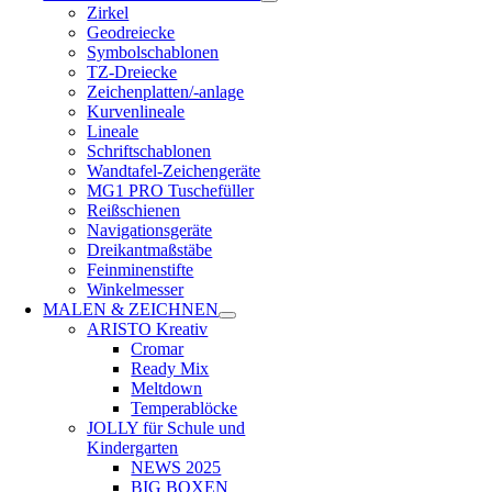
Zirkel
Geodreiecke
Symbolschablonen
TZ-Dreiecke
Zeichenplatten/-anlage
Kurvenlineale
Lineale
Schriftschablonen
Wandtafel-Zeichengeräte
MG1 PRO Tuschefüller
Reißschienen
Navigationsgeräte
Dreikantmaßstäbe
Feinminenstifte
Winkelmesser
MALEN & ZEICHNEN
ARISTO Kreativ
Cromar
Ready Mix
Meltdown
Temperablöcke
JOLLY für Schule und
Kindergarten
NEWS 2025
BIG BOXEN