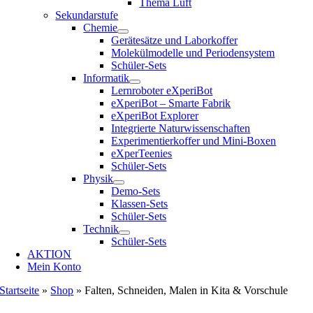
Thema Luft
Sekundarstufe
Chemie
Gerätesätze und Laborkoffer
Molekülmodelle und Periodensystem
Schüler-Sets
Informatik
Lernroboter eXperiBot
eXperiBot – Smarte Fabrik
eXperiBot Explorer
Integrierte Naturwissenschaften
Experimentierkoffer und Mini-Boxen
eXperTeenies
Schüler-Sets
Physik
Demo-Sets
Klassen-Sets
Schüler-Sets
Technik
Schüler-Sets
AKTION
Mein Konto
Startseite
»
Shop
»
Falten, Schneiden, Malen in Kita & Vorschule