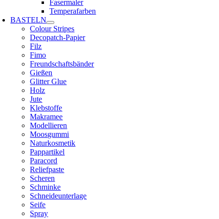
Fasermaler
Temperafarben
BASTELN
Colour Stripes
Decopatch-Papier
Filz
Fimo
Freundschaftsbänder
Gießen
Glitter Glue
Holz
Jute
Klebstoffe
Makramee
Modellieren
Moosgummi
Naturkosmetik
Pappartikel
Paracord
Reliefpaste
Scheren
Schminke
Schneideunterlage
Seife
Spray