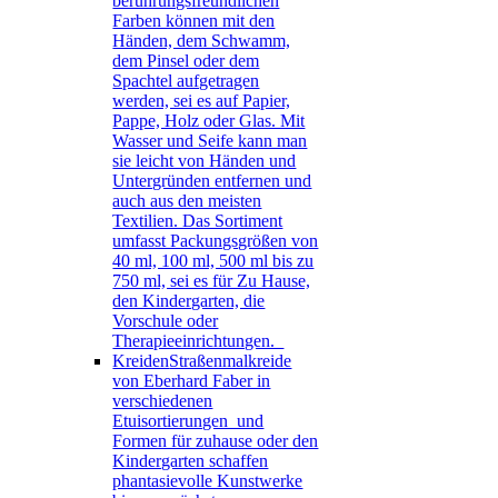
berührungsfreundlichen
Farben können mit den
Händen, dem Schwamm,
dem Pinsel oder dem
Spachtel aufgetragen
werden, sei es auf Papier,
Pappe, Holz oder Glas. Mit
Wasser und Seife kann man
sie leicht von Händen und
Untergründen entfernen und
auch aus den meisten
Textilien. Das Sortiment
umfasst Packungsgrößen von
40 ml, 100 ml, 500 ml bis zu
750 ml, sei es für Zu Hause,
den Kindergarten, die
Vorschule oder
Therapieeinrichtungen.
Kreiden
Straßenmalkreide
von Eberhard Faber in
verschiedenen
Etuisortierungen und
Formen für zuhause oder den
Kindergarten schaffen
phantasievolle Kunstwerke