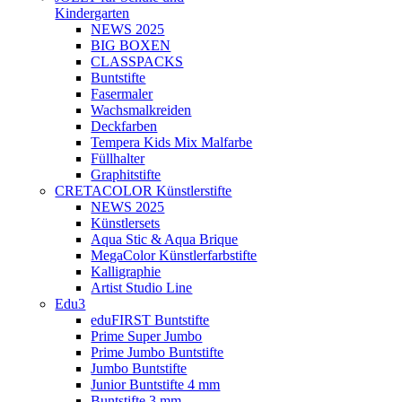
Kindergarten
NEWS 2025
BIG BOXEN
CLASSPACKS
Buntstifte
Fasermaler
Wachsmalkreiden
Deckfarben
Tempera Kids Mix Malfarbe
Füllhalter
Graphitstifte
CRETACOLOR Künstlerstifte
NEWS 2025
Künstlersets
Aqua Stic & Aqua Brique
MegaColor Künstlerfarbstifte
Kalligraphie
Artist Studio Line
Edu3
eduFIRST Buntstifte
Prime Super Jumbo
Prime Jumbo Buntstifte
Jumbo Buntstifte
Junior Buntstifte 4 mm
Buntstifte 3 mm