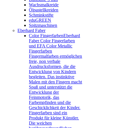
Wachsmalkreide
Ölpastellkreiden
Schminkstifte
eduGREEN
Spitzmaschinen
Eberhard Faber
Color Fingerfarben
Eberhard
Faber Color Fingerfarben
und EFA Color Metallic
Fingerfarben
Fingermalfarben ermöglichen
freie, non verbale
Ausdrucksformen, die die
Entwicklung von Kindern
begleiten. Das instinktive
Malen mit den Fingern macht
Spaß und unterstützt die
Entwicklung der
Feinmotorik, das
Farbempfinden und die
Geschicklichkeit der Kinder.
Fingerfarben sind ein
Produkt für kleine Künstler.
Die weichen