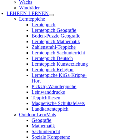
Wachs
Windräder
LEHREN-LERNEN
Lernteppiche
Lernteppich
Lernteppich Geografie
Boden-Puzzle Geografie
Lernteppich Mathematik
Zahlenstrahl-Teppiche
Lernteppich Sachunterricht
Lernteppich Deutsch
Lernteppich Kunsterziehung
Lernteppich Religion
Lernteppiche KiGa-Krippe-
Hort
PickUp-Wandteppiche
Leinwanddrucke
Teppichfliesen
Magnetische Schultafelsets
Landkartenteppich
Outdoor LernMats
Geografie
Mathematik
Sachunterricht
Soziale Kompetenz