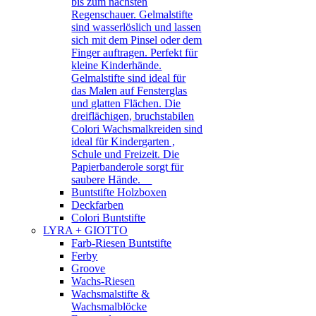
bis zum nächsten
Regenschauer. Gelmalstifte
sind wasserlöslich und lassen
sich mit dem Pinsel oder dem
Finger auftragen. Perfekt für
kleine Kinderhände.
Gelmalstifte sind ideal für
das Malen auf Fensterglas
und glatten Flächen. Die
dreiflächigen, bruchstabilen
Colori Wachsmalkreiden sind
ideal für Kindergarten ,
Schule und Freizeit. Die
Papierbanderole sorgt für
saubere Hände.
Buntstifte Holzboxen
Deckfarben
Colori Buntstifte
LYRA + GIOTTO
Farb-Riesen Buntstifte
Ferby
Groove
Wachs-Riesen
Wachsmalstifte &
Wachsmalblöcke