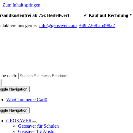
Zum Inhalt springen
rsandkostenfrei ab 75€ Bestellwert ✓ Kauf auf Rechnun
ntaktiere uns gerne:
info@geosaver.com
+49 7268 2549822
che nach:
oggle Navigation
WooCommerce Cart
0
oggle Navigation
GEOSAVER
Geosaver für Schulen
Geosaver by Aristo