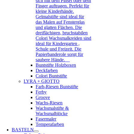
sich mit dem Pinsel oder dem
Finger auftragen. Perfekt für
kleine Kinderhände.
Gelmalstifte sind ideal für
das Malen auf Fensterglas
und glatten Flächen. Die
dreiflächigen, bruchstabilen
Colori Wachsmalkreiden sind
ideal für Kindergarten ,
Schule und Freizeit. Die
Papierbanderole sorgt für
saubere Hände.
Buntstifte Holzboxen
Deckfarben
Colori Buntstifte
LYRA + GIOTTO
Farb-Riesen Buntstifte
Ferby
Groove
Wachs-Riesen
Wachsmalstifte &
Wachsmalblöcke
Fasermaler
Temperafarben
BASTELN