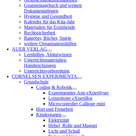
Gruppentagebuch und weitere
Dokumentationen
Hygiene und Gesundheit
Kalender für das Kita-Jahr
Materialien für Erziehende
Rechtssicherheit
Ratgeber, Bücher, Spiele
weitere Organisationshilfen
AUER VERLAG
Lernhilfen, Abiturwissen
Unterrichtsmaterialien,
Handreichungen
Unterrichtsvorbereitung
CORNELSEN EXPERIMENTA
Grundschule
Coding & Robotik
Experimentier-App eXperilyser
Lernroboter eXperiBot
Microcontroller Calliope mini
Hort und Freiarbeit
Kindergarten
Elektrizität
Hebel, Rolle und Magnet
Licht und Schall