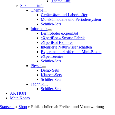
Thema Luft
Sekundarstufe
Chemie
Gerätesätze und Laborkoffer
Molekülmodelle und Periodensystem
Schüler-Sets
Informatik
Lernroboter eXperiBot
eXperiBot – Smarte Fabrik
eXperiBot Explorer
Integrierte Naturwissenschaften
Experimentierkoffer und Mini-Boxen
eXperTeenies
Schüler-Sets
Physik
Demo-Sets
Klassen-Sets
Schüler-Sets
Technik
Schüler-Sets
AKTION
Mein Konto
Startseite
»
Shop
»
Ethik schülernah Freiheit und Verantwortung