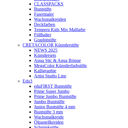
CLASSPACKS
Buntstifte
Fasermaler
Wachsmalkreiden
Deckfarben
Tempera Kids Mix Malfarbe
Füllhalter
Graphitstifte
CRETACOLOR Künstlerstifte
NEWS 2025
Künstlersets
Aqua Stic & Aqua Brique
MegaColor Künstlerfarbstifte
Kalligraphie
Artist Studio Line
Edu3
eduFIRST Buntstifte
Prime Super Jumbo
Prime Jumbo Buntstifte
Jumbo Buntstifte
Junior Buntstifte 4 mm
Buntstifte 3 mm
Wachsmalkreide
Ölpastellkreiden
Schminkstifte