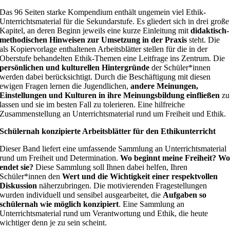
Das 96 Seiten starke Kompendium enthält ungemein viel Ethik-
Unterrichtsmaterial für die Sekundarstufe. Es gliedert sich in drei große
Kapitel, an deren Beginn jeweils eine kurze Einleitung mit
didaktisch-
methodischen Hinweisen zur Umsetzung in der Praxis
steht. Die
als Kopiervorlage enthaltenen Arbeitsblätter stellen für die in der
Oberstufe behandelten Ethik-Themen eine Leitfrage ins Zentrum. Die
persönlichen und kulturellen Hintergründe
der Schüler*innen
werden dabei berücksichtigt. Durch die Beschäftigung mit diesen
ewigen Fragen lernen die Jugendlichen,
andere Meinungen,
Einstellungen und Kulturen in ihre Meinungsbildung einfließen
zu
lassen und sie im besten Fall zu tolerieren. Eine hilfreiche
Zusammenstellung an Unterrichtsmaterial rund um Freiheit und Ethik.
Schülernah konzipierte Arbeitsblätter für den Ethikunterricht
Dieser Band liefert eine umfassende Sammlung an Unterrichtsmaterial
rund um Freiheit und Determination.
Wo beginnt meine Freiheit? W
endet sie?
Diese Sammlung soll Ihnen dabei helfen, Ihren
Schüler*innen den
Wert und die Wichtigkeit einer respektvollen
Diskussion
näherzubringen. Die motivierenden Fragestellungen
wurden individuell und sensibel ausgearbeitet, die
Aufgaben so
schülernah wie möglich konzipiert
. Eine Sammlung an
Unterrichtsmaterial rund um Verantwortung und Ethik, die heute
wichtiger denn je zu sein scheint.