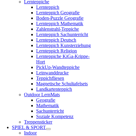
Lernteppiche
Lernteppich
Lernteppich Geografie
Boden-Puzzle Geografie
Lernteppich Mathematik
Zahlenstrahl-Teppiche
Lernteppich Sachunterricht
Lernteppich Deutsch
Lernteppich Kunsterziehung
Lernteppich Religion
Lernteppiche KiGa-Krippe-
Hort
PickUp-Wandteppiche
Leinwanddrucke
Teppichfliesen
Magnetische Schultafelsets
Landkartenteppich
Outdoor LernMats
Geografie
Mathematik
Sachunterricht
Soziale Kompetenz
Treppensticker
SPIEL & SPORT
Indoor