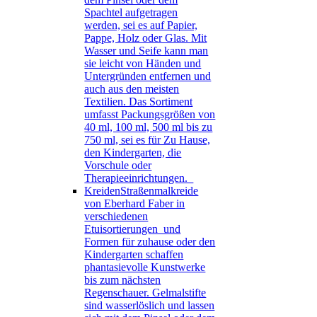
Spachtel aufgetragen
werden, sei es auf Papier,
Pappe, Holz oder Glas. Mit
Wasser und Seife kann man
sie leicht von Händen und
Untergründen entfernen und
auch aus den meisten
Textilien. Das Sortiment
umfasst Packungsgrößen von
40 ml, 100 ml, 500 ml bis zu
750 ml, sei es für Zu Hause,
den Kindergarten, die
Vorschule oder
Therapieeinrichtungen.
Kreiden
Straßenmalkreide
von Eberhard Faber in
verschiedenen
Etuisortierungen und
Formen für zuhause oder den
Kindergarten schaffen
phantasievolle Kunstwerke
bis zum nächsten
Regenschauer. Gelmalstifte
sind wasserlöslich und lassen