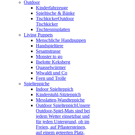
Outdoor
Kinderfahrzeuge
Spieltische & Bänke
Tischkicker
Outdoor
Tischkicker
Tischtennisplatten
Living Puppets
Menschliche Handpuppen
Handspieltiere
Sesamstrasse
Monster to go
Ilselotte Keksberg
Quasselwürmer
Wiwaldi und Co
Feen und Trolle
Spielteppiche
Indoor Spielteppich
Kinderstuhl-Sitzteppich
Messlatten-Wandteppiche
Outdoor Spielteppich
Unsere
Outdoor-Spiel-Mats sind bei
jedem Wetter einsetzbar und
für jeden Untergrund, ob im
Freien, auf Pflastersteinen,
auf einem geteerten Platz,