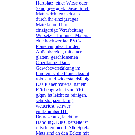
Hartplatz, einer Wiese oder
Sand, geeignet. Diese Spiel-
Mats zeichnen sich aus
durch ihr einzigartiges
Material und ihre
einzigartige Verarbeitung.
Wir setzen für unser Material
eine hochwertige PVC-
Plane ein, ideal für den
Außenbereich, mit einer
glatten, geschlossenen
Oberfläche. Dank
Gewebeverstärkung im
Inneren ist die Plane absolut
robust und widerstandsfähig.
Das Planenmaterial hat ein
Flächengewicht von 510
g/qm, ist leicht zu reinigen,
sehr strapazierfähig,
wetterfest, schwer
entflammbar B1-
Brandschutz, leicht im
Handling. Die Oberseite ist
rutschhemmend. Alle Spiel-
Mats sind an den Ecken mit