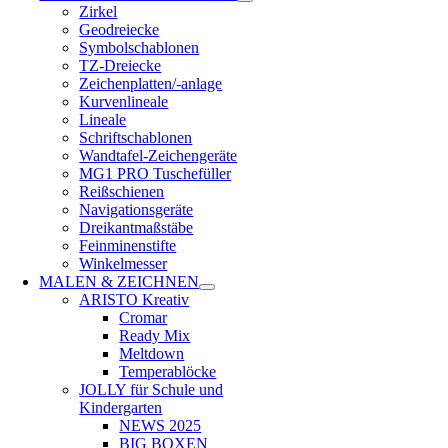
Zirkel
Geodreiecke
Symbolschablonen
TZ-Dreiecke
Zeichenplatten/-anlage
Kurvenlineale
Lineale
Schriftschablonen
Wandtafel-Zeichengeräte
MG1 PRO Tuschefüller
Reißschienen
Navigationsgeräte
Dreikantmaßstäbe
Feinminenstifte
Winkelmesser
MALEN & ZEICHNEN
ARISTO Kreativ
Cromar
Ready Mix
Meltdown
Temperablöcke
JOLLY für Schule und
Kindergarten
NEWS 2025
BIG BOXEN