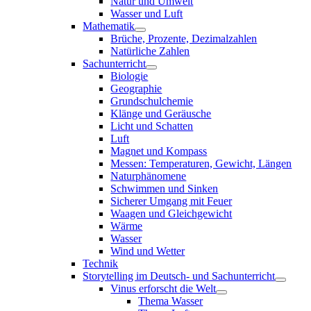
Natur und Umwelt
Wasser und Luft
Mathematik
Brüche, Prozente, Dezimalzahlen
Natürliche Zahlen
Sachunterricht
Biologie
Geographie
Grundschulchemie
Klänge und Geräusche
Licht und Schatten
Luft
Magnet und Kompass
Messen: Temperaturen, Gewicht, Längen
Naturphänomene
Schwimmen und Sinken
Sicherer Umgang mit Feuer
Waagen und Gleichgewicht
Wärme
Wasser
Wind und Wetter
Technik
Storytelling im Deutsch- und Sachunterricht
Vinus erforscht die Welt
Thema Wasser