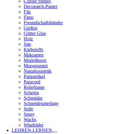
Colour Stripes
Decopatch-Papier
Filz
Fimo
Freundschaftsbänder
Gießen
Glitter Glue
Holz
Jute
Klebstoffe
Makramee
Modellieren
Moosgummi
Naturkosmetik
Pappartikel
Paracord
Reliefpaste
Scheren
Schminke
Schneideunterlage
Seife
Spray
Wachs
Windräder
LEHREN-LERNEN