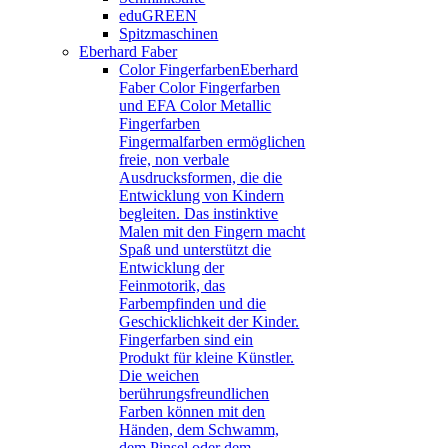
eduGREEN
Spitzmaschinen
Eberhard Faber
Color Fingerfarben
Eberhard
Faber Color Fingerfarben
und EFA Color Metallic
Fingerfarben
Fingermalfarben ermöglichen
freie, non verbale
Ausdrucksformen, die die
Entwicklung von Kindern
begleiten. Das instinktive
Malen mit den Fingern macht
Spaß und unterstützt die
Entwicklung der
Feinmotorik, das
Farbempfinden und die
Geschicklichkeit der Kinder.
Fingerfarben sind ein
Produkt für kleine Künstler.
Die weichen
berührungsfreundlichen
Farben können mit den
Händen, dem Schwamm,
dem Pinsel oder dem