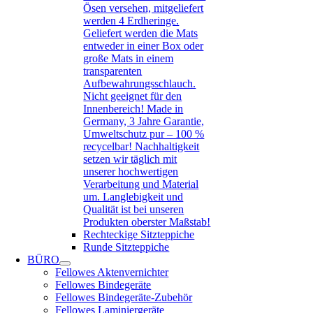
Ösen versehen, mitgeliefert
werden 4 Erdheringe.
Geliefert werden die Mats
entweder in einer Box oder
große Mats in einem
transparenten
Aufbewahrungsschlauch.
Nicht geeignet für den
Innenbereich! Made in
Germany, 3 Jahre Garantie,
Umweltschutz pur – 100 %
recycelbar! Nachhaltigkeit
setzen wir täglich mit
unserer hochwertigen
Verarbeitung und Material
um. Langlebigkeit und
Qualität ist bei unseren
Produkten oberster Maßstab!
Rechteckige Sitzteppiche
Runde Sitzteppiche
BÜRO
Fellowes Aktenvernichter
Fellowes Bindegeräte
Fellowes Bindegeräte-Zubehör
Fellowes Laminiergeräte