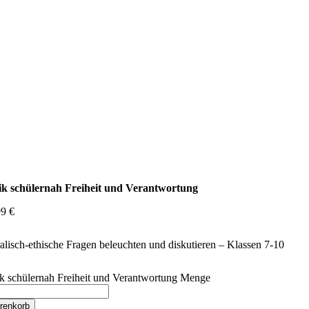
ik schülernah Freiheit und Verantwortung
99
€
lisch-ethische Fragen beleuchten und diskutieren – Klassen 7-10
ik schülernah Freiheit und Verantwortung Menge
renkorb