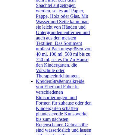
Spachtel aufgetragen
werden, sei es auf Papier,
Pappe, Holz oder Glas. Mit
Wasser und Seife kann man
sie leicht von Händen und
Untergründen entfernen und
auch aus den meisten
Textilien. Das Sortiment
umfasst Packungsgrößen von
40 ml, 100 ml, 500 ml bis zu
750 ml, sei es für Zu Hause,
den Kindergarten, die
Vorschule oder
Therapieeinrichtungen.
Kreiden
Straßenmalkreide
von Eberhard Faber in
verschiedenen
Etuisortierungen und
Formen für zuhause oder den
Kindergarten schaffen
phantasievolle Kunstwerke
bis zum nächsten
Regenschauer. Gelmalstifte
sind wasserlöslich und lassen