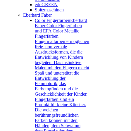
eduGREEN
Spitzmaschinen
Eberhard Faber
Color Fingerfarben
Eberhard
Faber Color Fingerfarben
und EFA Color Metallic
Fingerfarben
Fingermalfarben ermöglichen
freie, non verbale
Ausdrucksformen, die die
Entwicklung von Kindern
begleiten. Das instinktive
Malen mit den Fingern macht
Spaß und unterstützt die
Entwicklung der
Feinmotorik, das
Farbempfinden und die
Geschicklichkeit der Kinder.
Fingerfarben sind ein
Produkt für kleine Künstler.
Die weichen
berührungsfreundlichen
Farben können mit den
Händen, dem Schwamm,
dem Pinsel oder dem