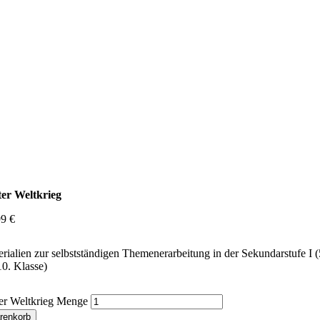
ter Weltkrieg
99
€
rialien zur selbstständigen Themenerarbeitung in der Sekundarstufe I (
10. Klasse)
ter Weltkrieg Menge
renkorb