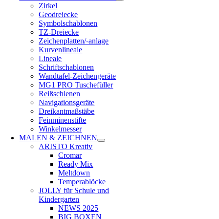
Zirkel
Geodreiecke
Symbolschablonen
TZ-Dreiecke
Zeichenplatten/-anlage
Kurvenlineale
Lineale
Schriftschablonen
Wandtafel-Zeichengeräte
MG1 PRO Tuschefüller
Reißschienen
Navigationsgeräte
Dreikantmaßstäbe
Feinminenstifte
Winkelmesser
MALEN & ZEICHNEN
ARISTO Kreativ
Cromar
Ready Mix
Meltdown
Temperablöcke
JOLLY für Schule und
Kindergarten
NEWS 2025
BIG BOXEN