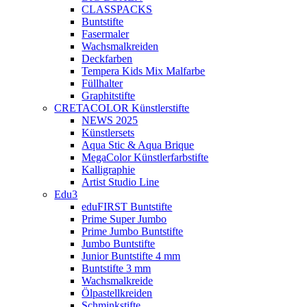
CLASSPACKS
Buntstifte
Fasermaler
Wachsmalkreiden
Deckfarben
Tempera Kids Mix Malfarbe
Füllhalter
Graphitstifte
CRETACOLOR Künstlerstifte
NEWS 2025
Künstlersets
Aqua Stic & Aqua Brique
MegaColor Künstlerfarbstifte
Kalligraphie
Artist Studio Line
Edu3
eduFIRST Buntstifte
Prime Super Jumbo
Prime Jumbo Buntstifte
Jumbo Buntstifte
Junior Buntstifte 4 mm
Buntstifte 3 mm
Wachsmalkreide
Ölpastellkreiden
Schminkstifte