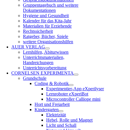
Gruppentagebuch und weitere
Dokumentationen
Hygiene und Gesundheit
Kalender für das Kita-Jahr
Materialien für Erziehende
Rechtssicherheit
Ratgeber, Bücher, Spiele
weitere Organisationshilfen
AUER VERLAG
Lernhilfen, Abiturwissen
Unterrichtsmaterialien,
Handreichungen
Unterrichtsvorbereitung
CORNELSEN EXPERIMENTA
Grundschule
Coding & Robotik
Experimentier-App eXperilyser
Lernroboter eXperiBot
Microcontroller Calliope mini
Hort und Freiarbeit
Kindergarten
Elektrizität
Hebel, Rolle und Magnet
Licht und Schall