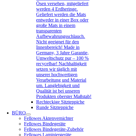
Ösen versehen, mitgeliefert
werden 4 Erdheringe.
Geliefert werden die Mats
entweder in einer Box oder
große Mats in einem
transparenten
Aufbewahrungsschlauch.
Nicht geeignet für den
Innenbereich! Made in
Germany, 3 Jahre Garantie,
Umweltschutz pur – 100 %
recycelbar! Nachhaltigkeit
setzen wir täglich mit
unserer hochwertigen
Verarbeitung und Material
um. Langlebigkeit und
Qualität ist bei unseren
Produkten oberster Maßstab!
Rechteckige Sitzteppiche
Runde Sitzteppiche
BÜRO
Fellowes Aktenvernichter
Fellowes Bindegeräte
Fellowes Bindegeräte-Zubehör
Fellowes Laminiergeräte