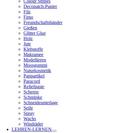
Colour Stripes
Decopatch-Papier
Filz
Fimo
Freundschaftsbänder
Gießen
Glitter Glue
Holz
Jute
Klebstoffe
Makramee
Modellieren
Moosgummi
Naturkosmetik
Pappartikel
Paracord
Reliefpaste
Scheren
Schminke
Schneideunterlage
Seife
Spray
Wachs
Windräder
LEHREN-LERNEN