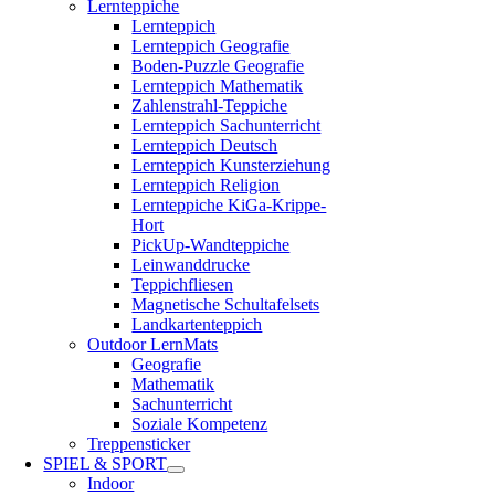
Lernteppiche
Lernteppich
Lernteppich Geografie
Boden-Puzzle Geografie
Lernteppich Mathematik
Zahlenstrahl-Teppiche
Lernteppich Sachunterricht
Lernteppich Deutsch
Lernteppich Kunsterziehung
Lernteppich Religion
Lernteppiche KiGa-Krippe-
Hort
PickUp-Wandteppiche
Leinwanddrucke
Teppichfliesen
Magnetische Schultafelsets
Landkartenteppich
Outdoor LernMats
Geografie
Mathematik
Sachunterricht
Soziale Kompetenz
Treppensticker
SPIEL & SPORT
Indoor