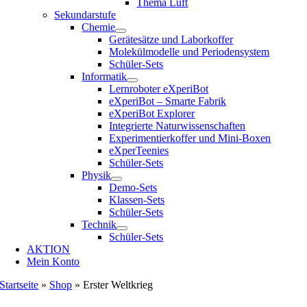
Thema Luft
Sekundarstufe
Chemie
Gerätesätze und Laborkoffer
Molekülmodelle und Periodensystem
Schüler-Sets
Informatik
Lernroboter eXperiBot
eXperiBot – Smarte Fabrik
eXperiBot Explorer
Integrierte Naturwissenschaften
Experimentierkoffer und Mini-Boxen
eXperTeenies
Schüler-Sets
Physik
Demo-Sets
Klassen-Sets
Schüler-Sets
Technik
Schüler-Sets
AKTION
Mein Konto
Startseite
»
Shop
»
Erster Weltkrieg