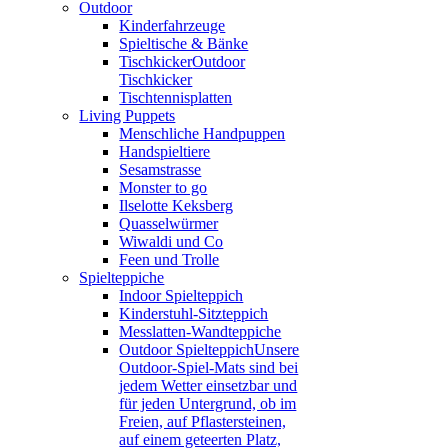
Outdoor
Kinderfahrzeuge
Spieltische & Bänke
Tischkicker
Outdoor
Tischkicker
Tischtennisplatten
Living Puppets
Menschliche Handpuppen
Handspieltiere
Sesamstrasse
Monster to go
Ilselotte Keksberg
Quasselwürmer
Wiwaldi und Co
Feen und Trolle
Spielteppiche
Indoor Spielteppich
Kinderstuhl-Sitzteppich
Messlatten-Wandteppiche
Outdoor Spielteppich
Unsere
Outdoor-Spiel-Mats sind bei
jedem Wetter einsetzbar und
für jeden Untergrund, ob im
Freien, auf Pflastersteinen,
auf einem geteerten Platz,