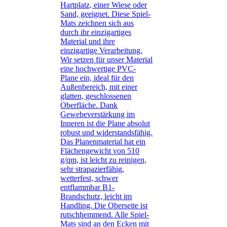
Hartplatz, einer Wiese oder
Sand, geeignet. Diese Spiel-
Mats zeichnen sich aus
durch ihr einzigartiges
Material und ihre
einzigartige Verarbeitung.
Wir setzen für unser Material
eine hochwertige PVC-
Plane ein, ideal für den
Außenbereich, mit einer
glatten, geschlossenen
Oberfläche. Dank
Gewebeverstärkung im
Inneren ist die Plane absolut
robust und widerstandsfähig.
Das Planenmaterial hat ein
Flächengewicht von 510
g/qm, ist leicht zu reinigen,
sehr strapazierfähig,
wetterfest, schwer
entflammbar B1-
Brandschutz, leicht im
Handling. Die Oberseite ist
rutschhemmend. Alle Spiel-
Mats sind an den Ecken mit