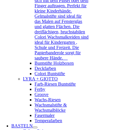
sich mit dem Pinsel oder dem
Finger auftragen. Perfekt für
kleine Kinderhände.
Gelmalstifte sind ideal für
das Malen auf Fensterglas
und glatten Flächen. Die
dreiflächigen, bruchstabilen
Colori Wachsmalkreiden sind
ideal für Kindergarten ,
Schule und Freizeit. Die
Papierbanderole sorgt für
saubere Hände.
Buntstifte Holzboxen
Deckfarben
Colori Buntstifte
LYRA + GIOTTO
Farb-Riesen Buntstifte
Ferby
Groove
Wachs-Riesen
Wachsmalstifte &
Wachsmalblöcke
Fasermaler
Temperafarben
BASTELN