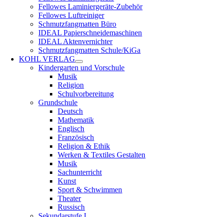
Fellowes Laminiergeräte-Zubehör
Fellowes Luftreiniger
Schmutzfangmatten Büro
IDEAL Papierschneidemaschinen
IDEAL Aktenvernichter
Schmutzfangmatten Schule/KiGa
KOHL VERLAG
Kindergarten und Vorschule
Musik
Religion
Schulvorbereitung
Grundschule
Deutsch
Mathematik
Englisch
Französisch
Religion & Ethik
Werken & Textiles Gestalten
Musik
Sachunterricht
Kunst
Sport & Schwimmen
Theater
Russisch
Sekundarstufe I