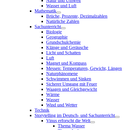
Natur und Umwelt
Wasser und Luft
Mathematik
Brüche, Prozente, Dezimalzahlen
Natürliche Zahlen
Sachunterricht
Biologie
Geographie
Grundschulchemie
Klänge und Geräusche
Licht und Schatten
Luft
Magnet und Kompass
Messen: Temperaturen, Gewicht, Längen
Naturphänomene
Schwimmen und Sinken
Sicherer Umgang mit Feuer
Waagen und Gleichgewicht
Wärme
Wasser
Wind und Wetter
Technik
Storytelling im Deutsch- und Sachunterricht
Vinus erforscht die Welt
Thema Wasser