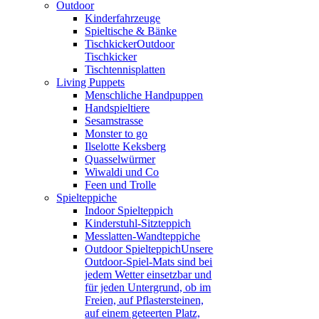
Outdoor
Kinderfahrzeuge
Spieltische & Bänke
Tischkicker
Outdoor
Tischkicker
Tischtennisplatten
Living Puppets
Menschliche Handpuppen
Handspieltiere
Sesamstrasse
Monster to go
Ilselotte Keksberg
Quasselwürmer
Wiwaldi und Co
Feen und Trolle
Spielteppiche
Indoor Spielteppich
Kinderstuhl-Sitzteppich
Messlatten-Wandteppiche
Outdoor Spielteppich
Unsere
Outdoor-Spiel-Mats sind bei
jedem Wetter einsetzbar und
für jeden Untergrund, ob im
Freien, auf Pflastersteinen,
auf einem geteerten Platz,