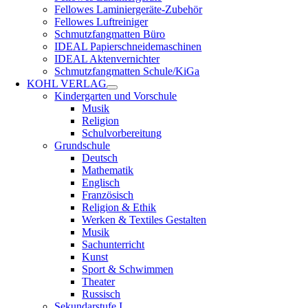
Fellowes Laminiergeräte-Zubehör
Fellowes Luftreiniger
Schmutzfangmatten Büro
IDEAL Papierschneidemaschinen
IDEAL Aktenvernichter
Schmutzfangmatten Schule/KiGa
KOHL VERLAG
Kindergarten und Vorschule
Musik
Religion
Schulvorbereitung
Grundschule
Deutsch
Mathematik
Englisch
Französisch
Religion & Ethik
Werken & Textiles Gestalten
Musik
Sachunterricht
Kunst
Sport & Schwimmen
Theater
Russisch
Sekundarstufe I