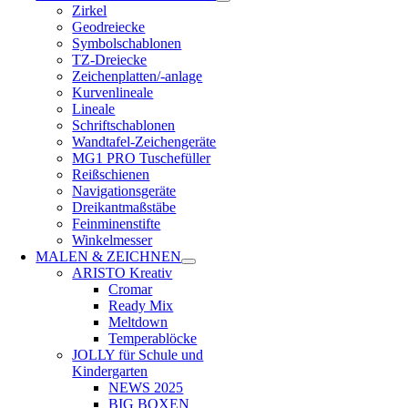
Zirkel
Geodreiecke
Symbolschablonen
TZ-Dreiecke
Zeichenplatten/-anlage
Kurvenlineale
Lineale
Schriftschablonen
Wandtafel-Zeichengeräte
MG1 PRO Tuschefüller
Reißschienen
Navigationsgeräte
Dreikantmaßstäbe
Feinminenstifte
Winkelmesser
MALEN & ZEICHNEN
ARISTO Kreativ
Cromar
Ready Mix
Meltdown
Temperablöcke
JOLLY für Schule und
Kindergarten
NEWS 2025
BIG BOXEN