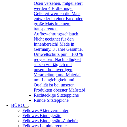
Ösen versehen, mitgeliefert
werden 4 Erdheringe.
Geliefert werden die Mats
entweder in einer Box oder
große Mats in einem
transparenten
Aufbewahrungsschlauch.
Nicht geeignet für den
Innenbereich! Made in
Germany, 3 Jahre Garantie,
Umweltschutz pur – 100 %
recycelbar! Nachhaltigkeit
setzen wir täglich mit
unserer hochwertigen
Verarbeitung und Material
um. Langlebigkeit und
Qualität ist bei unseren
Produkten oberster Maßstab!
Rechteckige Sitzteppiche
Runde Sitzteppiche
BÜRO
Fellowes Aktenvernichter
Fellowes Bindegeräte
Fellowes Bindegeräte-Zubehör
Fellowes Laminiergeräte