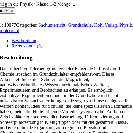
tieg in die Physik / Klasse 1-2 Menge
renkorb
U:
10877
Categories:
Sachunterricht
,
Grundschule
,
Kohl Verlag
,
Physik
unterricht
Beschreibung
Rezensionen (0)
Beschreibung
Das frühzeitige Erlernen grundlegender Konzepte in Physik und
Chemie ist schon im Grundschulalter empfehlenswert. Dieses
Arbeitsheft bietet den Schülern die Möglichkeit,
naturwissenschaftliches Wissen durch praktisches Werken,
Experimentieren und Beobachten zu erlangen. Es ermöglicht
erstmaliges Experimentieren auch in der Grundschule mit leicht
umsetzbaren Versuchsanordnungen, die sogar zu Hause nachgestellt
werden können. Ideal für Schulen, die keine spezialisierten Fachräume
haben, bieten die Hefte folgende Vorteile: systematischer Aufbau der
Arbeitsblätter zur sequenziellen Bearbeitung, Differenzierung und
Schwerpunktsetzung in Kleingruppen oder mit der gesamten Klasse,
und eine optimale Ergänzung zum regulären Physik- und
Chemieunterricht, sowohl vor als auch nach dem Experimentieren.