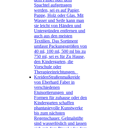
Spachtel aufgetragen
werden, sei es auf Papier,
Pappe, Holz oder Glas. Mit
Wasser und Seife kann man
sie leicht von Händen und
Untergründen entfernen und
auch aus den meisten
Textilien. Das Sortiment
umfasst Packungsgrößen von
40 ml, 100 ml, 500 ml bis zu
750 ml, sei es für Zu Hause,
den Kindergarten, die
Vorschule oder
Therapieeinrichtungen.
Kreiden
Straßenmalkreide
von Eberhard Faber in
verschiedenen
Etuisortierungen und
Formen für zuhause oder den
Kindergarten schaffen
phantasievolle Kunstwerke
bis zum nächsten
Regenschauer. Gelmalstifte
sind wasserlöslich und lassen