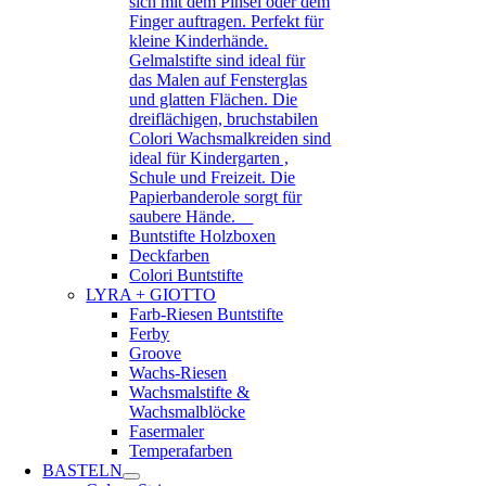
sich mit dem Pinsel oder dem
Finger auftragen. Perfekt für
kleine Kinderhände.
Gelmalstifte sind ideal für
das Malen auf Fensterglas
und glatten Flächen. Die
dreiflächigen, bruchstabilen
Colori Wachsmalkreiden sind
ideal für Kindergarten ,
Schule und Freizeit. Die
Papierbanderole sorgt für
saubere Hände.
Buntstifte Holzboxen
Deckfarben
Colori Buntstifte
LYRA + GIOTTO
Farb-Riesen Buntstifte
Ferby
Groove
Wachs-Riesen
Wachsmalstifte &
Wachsmalblöcke
Fasermaler
Temperafarben
BASTELN