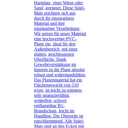
Hartplatz, einer Wiese oder
Sand, geeignet. Diese Spiel-
Mats zeichnen sich aus
durch ihr einzigartiges
Material und ihre
einzigartige Verarbeitung.
Wir setzen für unser Material
eine hochwertige PVC-
Plane ein, ideal für den
Außenbereich, mit einer
glatten, geschlossenen
Oberfläche. Dank
Gewebeverstärkung im
Inneren ist die Plane absolut
robust und widerstandsfähig.
Das Planenmaterial hat ein
Flächengewicht von 510
g/qm, ist leicht zu reinigen,
sehr strapazierfähig,
wetterfest, schwer
entflammbar B1-
Brandschutz, leicht im
Handling. Die Oberseite ist
rutschhemmend. Alle Spiel-
Mats sind an den Ecken mit