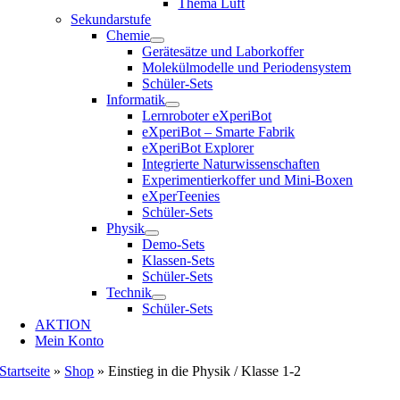
Thema Luft
Sekundarstufe
Chemie
Gerätesätze und Laborkoffer
Molekülmodelle und Periodensystem
Schüler-Sets
Informatik
Lernroboter eXperiBot
eXperiBot – Smarte Fabrik
eXperiBot Explorer
Integrierte Naturwissenschaften
Experimentierkoffer und Mini-Boxen
eXperTeenies
Schüler-Sets
Physik
Demo-Sets
Klassen-Sets
Schüler-Sets
Technik
Schüler-Sets
AKTION
Mein Konto
Startseite
»
Shop
»
Einstieg in die Physik / Klasse 1-2