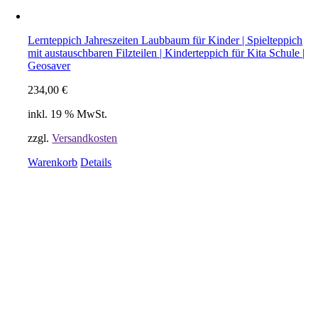
Lernteppich Jahreszeiten Laubbaum für Kinder | Spielteppich
mit austauschbaren Filzteilen | Kinderteppich für Kita Schule |
Geosaver
234,00
€
inkl. 19 % MwSt.
zzgl.
Versandkosten
Warenkorb
Details