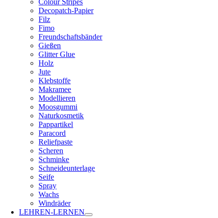
Colour Stripes
Decopatch-Papier
Filz
Fimo
Freundschaftsbänder
Gießen
Glitter Glue
Holz
Jute
Klebstoffe
Makramee
Modellieren
Moosgummi
Naturkosmetik
Pappartikel
Paracord
Reliefpaste
Scheren
Schminke
Schneideunterlage
Seife
Spray
Wachs
Windräder
LEHREN-LERNEN