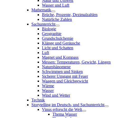
Natur und Umwelt
Wasser und Luft
Mathematik
Brüche, Prozente, Dezimalzahlen
Natürliche Zahlen
Sachunterricht
Biologie
Geographie
Grundschulchemie
Klänge und Geräusche
Licht und Schatten
Luft
Magnet und Kompass
Messen: Temperaturen, Gewicht, Längen
Naturphänomene
Schwimmen und Sinken
Sicherer Umgang mit Feuer
Waagen und Gleichgewicht
Wärme
Wasser
Wind und Wetter
Technik
Storytelling im Deutsch- und Sachunterricht
Vinus erforscht die Welt
Thema Wasser