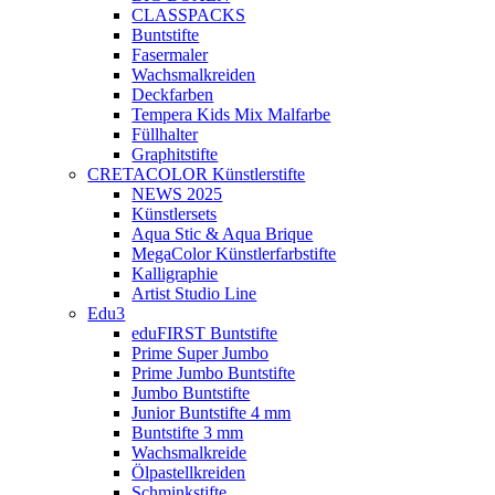
CLASSPACKS
Buntstifte
Fasermaler
Wachsmalkreiden
Deckfarben
Tempera Kids Mix Malfarbe
Füllhalter
Graphitstifte
CRETACOLOR Künstlerstifte
NEWS 2025
Künstlersets
Aqua Stic & Aqua Brique
MegaColor Künstlerfarbstifte
Kalligraphie
Artist Studio Line
Edu3
eduFIRST Buntstifte
Prime Super Jumbo
Prime Jumbo Buntstifte
Jumbo Buntstifte
Junior Buntstifte 4 mm
Buntstifte 3 mm
Wachsmalkreide
Ölpastellkreiden
Schminkstifte