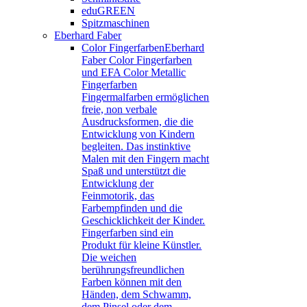
eduGREEN
Spitzmaschinen
Eberhard Faber
Color Fingerfarben
Eberhard
Faber Color Fingerfarben
und EFA Color Metallic
Fingerfarben
Fingermalfarben ermöglichen
freie, non verbale
Ausdrucksformen, die die
Entwicklung von Kindern
begleiten. Das instinktive
Malen mit den Fingern macht
Spaß und unterstützt die
Entwicklung der
Feinmotorik, das
Farbempfinden und die
Geschicklichkeit der Kinder.
Fingerfarben sind ein
Produkt für kleine Künstler.
Die weichen
berührungsfreundlichen
Farben können mit den
Händen, dem Schwamm,
dem Pinsel oder dem