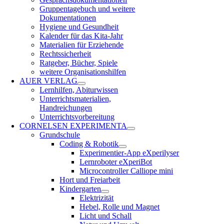
Gruppentagebuch und weitere
Dokumentationen
Hygiene und Gesundheit
Kalender für das Kita-Jahr
Materialien für Erziehende
Rechtssicherheit
Ratgeber, Bücher, Spiele
weitere Organisationshilfen
AUER VERLAG
Lernhilfen, Abiturwissen
Unterrichtsmaterialien,
Handreichungen
Unterrichtsvorbereitung
CORNELSEN EXPERIMENTA
Grundschule
Coding & Robotik
Experimentier-App eXperilyser
Lernroboter eXperiBot
Microcontroller Calliope mini
Hort und Freiarbeit
Kindergarten
Elektrizität
Hebel, Rolle und Magnet
Licht und Schall