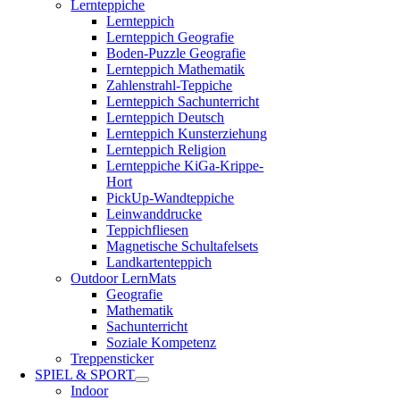
Lernteppiche
Lernteppich
Lernteppich Geografie
Boden-Puzzle Geografie
Lernteppich Mathematik
Zahlenstrahl-Teppiche
Lernteppich Sachunterricht
Lernteppich Deutsch
Lernteppich Kunsterziehung
Lernteppich Religion
Lernteppiche KiGa-Krippe-
Hort
PickUp-Wandteppiche
Leinwanddrucke
Teppichfliesen
Magnetische Schultafelsets
Landkartenteppich
Outdoor LernMats
Geografie
Mathematik
Sachunterricht
Soziale Kompetenz
Treppensticker
SPIEL & SPORT
Indoor