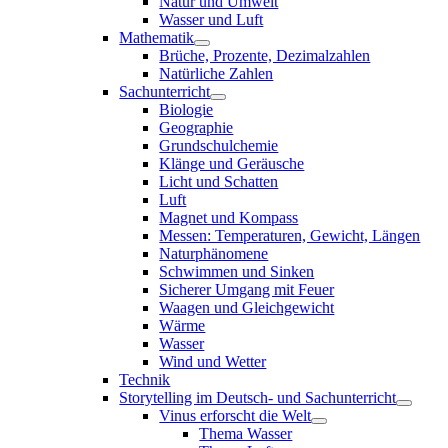
Natur und Umwelt
Wasser und Luft
Mathematik
Brüche, Prozente, Dezimalzahlen
Natürliche Zahlen
Sachunterricht
Biologie
Geographie
Grundschulchemie
Klänge und Geräusche
Licht und Schatten
Luft
Magnet und Kompass
Messen: Temperaturen, Gewicht, Längen
Naturphänomene
Schwimmen und Sinken
Sicherer Umgang mit Feuer
Waagen und Gleichgewicht
Wärme
Wasser
Wind und Wetter
Technik
Storytelling im Deutsch- und Sachunterricht
Vinus erforscht die Welt
Thema Wasser