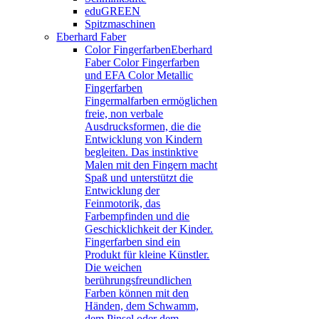
eduGREEN
Spitzmaschinen
Eberhard Faber
Color Fingerfarben
Eberhard
Faber Color Fingerfarben
und EFA Color Metallic
Fingerfarben
Fingermalfarben ermöglichen
freie, non verbale
Ausdrucksformen, die die
Entwicklung von Kindern
begleiten. Das instinktive
Malen mit den Fingern macht
Spaß und unterstützt die
Entwicklung der
Feinmotorik, das
Farbempfinden und die
Geschicklichkeit der Kinder.
Fingerfarben sind ein
Produkt für kleine Künstler.
Die weichen
berührungsfreundlichen
Farben können mit den
Händen, dem Schwamm,
dem Pinsel oder dem