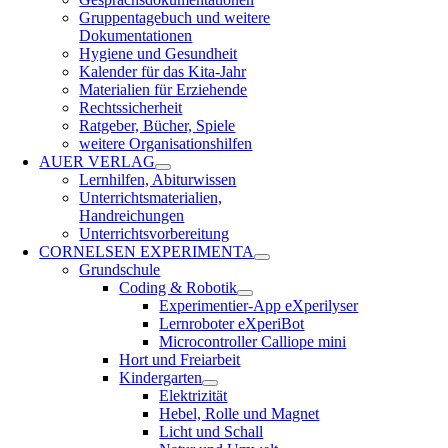
Gruppentagebuch und weitere
Dokumentationen
Hygiene und Gesundheit
Kalender für das Kita-Jahr
Materialien für Erziehende
Rechtssicherheit
Ratgeber, Bücher, Spiele
weitere Organisationshilfen
AUER VERLAG
Lernhilfen, Abiturwissen
Unterrichtsmaterialien,
Handreichungen
Unterrichtsvorbereitung
CORNELSEN EXPERIMENTA
Grundschule
Coding & Robotik
Experimentier-App eXperilyser
Lernroboter eXperiBot
Microcontroller Calliope mini
Hort und Freiarbeit
Kindergarten
Elektrizität
Hebel, Rolle und Magnet
Licht und Schall