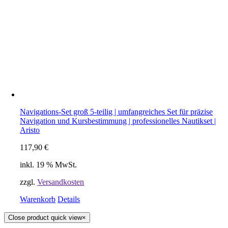
Navigations-Set groß 5-teilig | umfangreiches Set für präzise
Navigation und Kursbestimmung | professionelles Nautikset |
Aristo
117,90
€
inkl. 19 % MwSt.
zzgl.
Versandkosten
Warenkorb
Details
Close product quick view
×