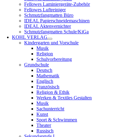
Fellowes Laminiergeräte-Zubehör
Fellowes Luftreiniger
Schmutzfangmatten Büro
IDEAL Papierschneidemaschinen
IDEAL Aktenvernichter
Schmutzfangmatten Schule/KiGa
KOHL VERLAG
Kindergarten und Vorschule
Musik
Religion
Schulvorbereitung
Grundschule
Deutsch
Mathematik
Englisch
Französisch
Religion & Ethik
Werken & Textiles Gestalten
Musik
Sachunterricht
Kunst
Sport & Schwimmen
Theater
Russisch
Sekundarstufe I