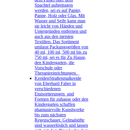
Spachtel aufgetragen
werden, sei es auf Papier,
Pappe, Holz oder Glas. Mit
Wasser und Seife kann man
sie leicht von Händen und
Untergründen entfernen und
auch aus den meisten
Textilien. Das Sortiment
umfasst Packungsgrößen von
40 ml, 100 ml, 500 ml bis zu
750 ml, sei es für Zu Hause,
den Kindergarten, die
Vorschule oder
Therapieeinrichtungen.
Kreiden
Straßenmalkreide
von Eberhard Faber in
verschiedenen
Etuisortierungen und
Formen für zuhause oder den
Kindergarten schaffen
phantasievolle Kunstwerke
bis zum nächsten
Regenschauer. Gelmalstifte
sind wasserlöslich und lassen