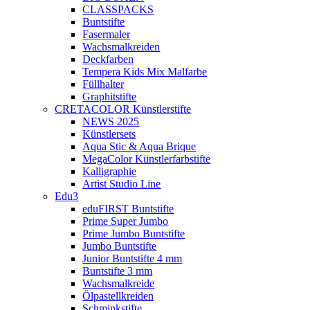
CLASSPACKS
Buntstifte
Fasermaler
Wachsmalkreiden
Deckfarben
Tempera Kids Mix Malfarbe
Füllhalter
Graphitstifte
CRETACOLOR Künstlerstifte
NEWS 2025
Künstlersets
Aqua Stic & Aqua Brique
MegaColor Künstlerfarbstifte
Kalligraphie
Artist Studio Line
Edu3
eduFIRST Buntstifte
Prime Super Jumbo
Prime Jumbo Buntstifte
Jumbo Buntstifte
Junior Buntstifte 4 mm
Buntstifte 3 mm
Wachsmalkreide
Ölpastellkreiden
Schminkstifte