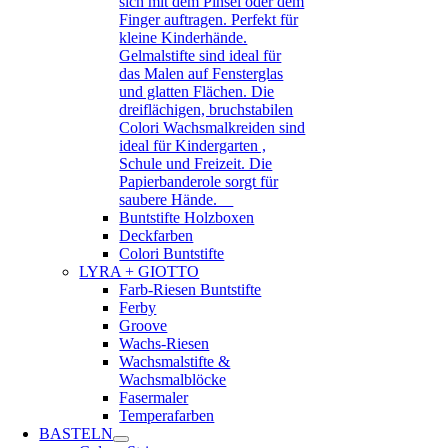
sich mit dem Pinsel oder dem
Finger auftragen. Perfekt für
kleine Kinderhände.
Gelmalstifte sind ideal für
das Malen auf Fensterglas
und glatten Flächen. Die
dreiflächigen, bruchstabilen
Colori Wachsmalkreiden sind
ideal für Kindergarten ,
Schule und Freizeit. Die
Papierbanderole sorgt für
saubere Hände.
Buntstifte Holzboxen
Deckfarben
Colori Buntstifte
LYRA + GIOTTO
Farb-Riesen Buntstifte
Ferby
Groove
Wachs-Riesen
Wachsmalstifte &
Wachsmalblöcke
Fasermaler
Temperafarben
BASTELN