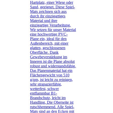
Hartplatz, einer Wiese oder
Sand, geeignet. Diese Spiel-
Mats zeichnen sich aus
durch ihr einzigartiges
Material und ihre
einzigartige Verarbeitung.
Wir setzen für unser Material
eine hochwertige PVC-
Plane ein, ideal für den
Außenbereich, mit einer
glatten, geschlossenen
Oberfläche. Dank
Gewebeverstärkung im
Inneren ist die Plane absolut
robust und widerstandsfähig.
Das Planenmaterial hat ein
Flächengewicht von 510
g/qm, ist leicht zu reinigen,
sehr strapazierfähig,
wetterfest, schwer
entflammbar B1-
Brandschutz, leicht im
Handling. Die Oberseite ist
rutschhemmend. Alle Spiel-
Mats sind an den Ecken mit