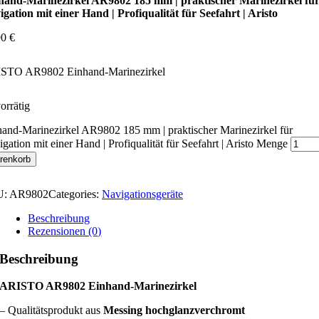
hand-Marinezirkel AR9802 185 mm | praktischer Marinezirkel fü
gation mit einer Hand | Profiqualität für Seefahrt | Aristo
90
€
STO AR9802 Einhand-Marinezirkel
orrätig
and-Marinezirkel AR9802 185 mm | praktischer Marinezirkel für
gation mit einer Hand | Profiqualität für Seefahrt | Aristo Menge
renkorb
U:
AR9802
Categories:
Navigationsgeräte
Beschreibung
Rezensionen (0)
Beschreibung
ARISTO AR9802 Einhand-Marinezirkel
– Qualitätsprodukt aus
Messing hochglanzverchromt