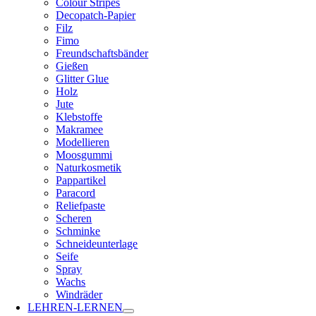
Colour Stripes
Decopatch-Papier
Filz
Fimo
Freundschaftsbänder
Gießen
Glitter Glue
Holz
Jute
Klebstoffe
Makramee
Modellieren
Moosgummi
Naturkosmetik
Pappartikel
Paracord
Reliefpaste
Scheren
Schminke
Schneideunterlage
Seife
Spray
Wachs
Windräder
LEHREN-LERNEN