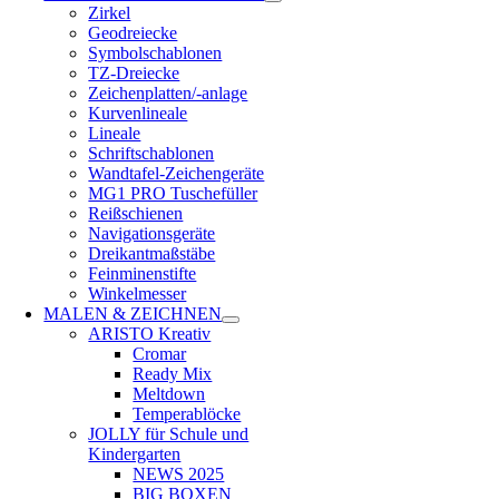
Zirkel
Geodreiecke
Symbolschablonen
TZ-Dreiecke
Zeichenplatten/-anlage
Kurvenlineale
Lineale
Schriftschablonen
Wandtafel-Zeichengeräte
MG1 PRO Tuschefüller
Reißschienen
Navigationsgeräte
Dreikantmaßstäbe
Feinminenstifte
Winkelmesser
MALEN & ZEICHNEN
ARISTO Kreativ
Cromar
Ready Mix
Meltdown
Temperablöcke
JOLLY für Schule und
Kindergarten
NEWS 2025
BIG BOXEN