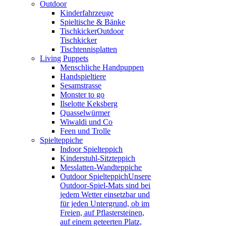
Outdoor
Kinderfahrzeuge
Spieltische & Bänke
Tischkicker
Outdoor
Tischkicker
Tischtennisplatten
Living Puppets
Menschliche Handpuppen
Handspieltiere
Sesamstrasse
Monster to go
Ilselotte Keksberg
Quasselwürmer
Wiwaldi und Co
Feen und Trolle
Spielteppiche
Indoor Spielteppich
Kinderstuhl-Sitzteppich
Messlatten-Wandteppiche
Outdoor Spielteppich
Unsere
Outdoor-Spiel-Mats sind bei
jedem Wetter einsetzbar und
für jeden Untergrund, ob im
Freien, auf Pflastersteinen,
auf einem geteerten Platz,