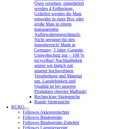
Ösen versehen, mitgeliefert
werden 4 Erdheringe.
Geliefert werden die Mats
entweder in einer Box oder
große Mats in einem
transparenten
Aufbewahrungsschlauch.
Nicht geeignet für den
Innenbereich! Made in
Germany, 3 Jahre Garantie,
Umweltschutz pur – 100 %
recycelbar! Nachhaltigkeit
setzen wir täglich mit
unserer hochwertigen
Verarbeitung und Material
um. Langlebigkeit und
Qualität ist bei unseren
Produkten oberster Maßstab!
Rechteckige Sitzteppiche
Runde Sitzteppiche
BÜRO
Fellowes Aktenvernichter
Fellowes Bindegeräte
Fellowes Bindegeräte-Zubehör
Fellowes Laminiergeräte