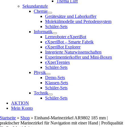
Thema Luft
Sekundarstufe
Chemie
Gerätesätze und Laborkoffer
Molekülmodelle und Periodensystem
Schüler-Sets
Informatik
Lernroboter eXperiBot
eXperiBot – Smarte Fabrik
eXperiBot Explorer
Integrierte Naturwissenschaften
Experimentierkoffer und Mini-Boxen
eXperTeenies
Schüler-Sets
Physik
Demo-Sets
Klassen-Sets
Schüler-Sets
Technik
Schüler-Sets
AKTION
Mein Konto
Startseite
»
Shop
»
Einhand-Marinezirkel AR9802 185 mm |
praktischer Marinezirkel für Navigation mit einer Hand | Profiqualität