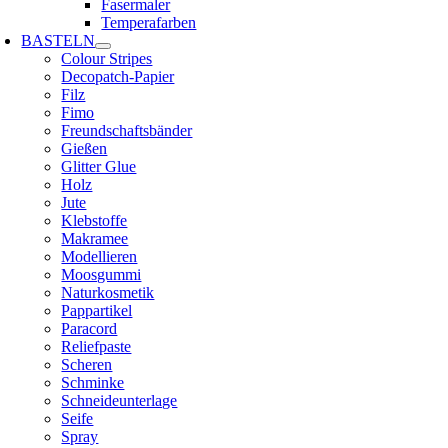
Fasermaler
Temperafarben
BASTELN
Colour Stripes
Decopatch-Papier
Filz
Fimo
Freundschaftsbänder
Gießen
Glitter Glue
Holz
Jute
Klebstoffe
Makramee
Modellieren
Moosgummi
Naturkosmetik
Pappartikel
Paracord
Reliefpaste
Scheren
Schminke
Schneideunterlage
Seife
Spray