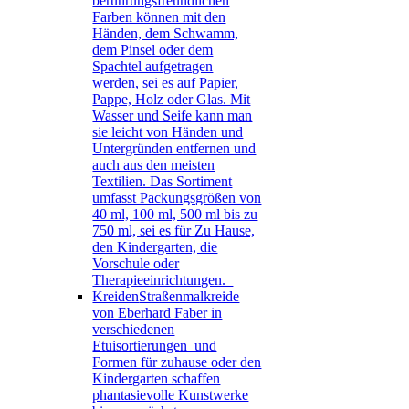
berührungsfreundlichen
Farben können mit den
Händen, dem Schwamm,
dem Pinsel oder dem
Spachtel aufgetragen
werden, sei es auf Papier,
Pappe, Holz oder Glas. Mit
Wasser und Seife kann man
sie leicht von Händen und
Untergründen entfernen und
auch aus den meisten
Textilien. Das Sortiment
umfasst Packungsgrößen von
40 ml, 100 ml, 500 ml bis zu
750 ml, sei es für Zu Hause,
den Kindergarten, die
Vorschule oder
Therapieeinrichtungen.
Kreiden
Straßenmalkreide
von Eberhard Faber in
verschiedenen
Etuisortierungen und
Formen für zuhause oder den
Kindergarten schaffen
phantasievolle Kunstwerke