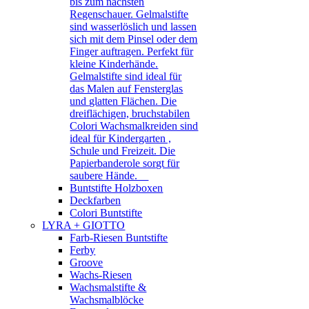
bis zum nächsten
Regenschauer. Gelmalstifte
sind wasserlöslich und lassen
sich mit dem Pinsel oder dem
Finger auftragen. Perfekt für
kleine Kinderhände.
Gelmalstifte sind ideal für
das Malen auf Fensterglas
und glatten Flächen. Die
dreiflächigen, bruchstabilen
Colori Wachsmalkreiden sind
ideal für Kindergarten ,
Schule und Freizeit. Die
Papierbanderole sorgt für
saubere Hände.
Buntstifte Holzboxen
Deckfarben
Colori Buntstifte
LYRA + GIOTTO
Farb-Riesen Buntstifte
Ferby
Groove
Wachs-Riesen
Wachsmalstifte &
Wachsmalblöcke