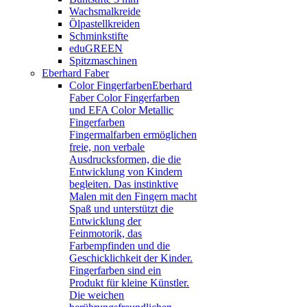
Wachsmalkreide
Ölpastellkreiden
Schminkstifte
eduGREEN
Spitzmaschinen
Eberhard Faber
Color Fingerfarben
Eberhard
Faber Color Fingerfarben
und EFA Color Metallic
Fingerfarben
Fingermalfarben ermöglichen
freie, non verbale
Ausdrucksformen, die die
Entwicklung von Kindern
begleiten. Das instinktive
Malen mit den Fingern macht
Spaß und unterstützt die
Entwicklung der
Feinmotorik, das
Farbempfinden und die
Geschicklichkeit der Kinder.
Fingerfarben sind ein
Produkt für kleine Künstler.
Die weichen