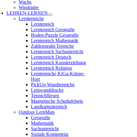
Wachs
Windräder
LEHREN-LERNEN
Lernteppiche
Lernteppich
Lernteppich Geografie
Boden-Puzzle Geografie
Lernteppich Mathematik
Zahlenstrahl-Teppiche
Lernteppich Sachunterricht
Lernteppich Deutsch
Lernteppich Kunsterziehung
Lernteppich Religion
Lernteppiche KiGa-Krippe-
Hort
PickUp-Wandteppiche
Leinwanddrucke
Teppichfliesen
Magnetische Schultafelsets
Landkartenteppich
Outdoor LernMats
Geografie
Mathematik
Sachunterricht
Soziale Kompetenz