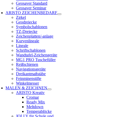
Geosaver Standard
Geosaver Seminar
ARISTO ZEICHENBEDARF
Zirkel
Geodreiecke
Symbolschablonen
TZ-Dreiecke
Zeichenplatten/-anlage
Kurvenlineale
Lineale
Schriftschablonen
Wandtafel-Zeichengeräte
MG1 PRO Tuschefüller
Reißschienen
Navigationsgeräte
Dreikantmaßstäbe
Feinminenstifte
Winkelmesser
MALEN & ZEICHNEN
ARISTO Kreativ
Cromar
Ready Mix
Meltdown
Temperablöcke
JOLLY für Schule und