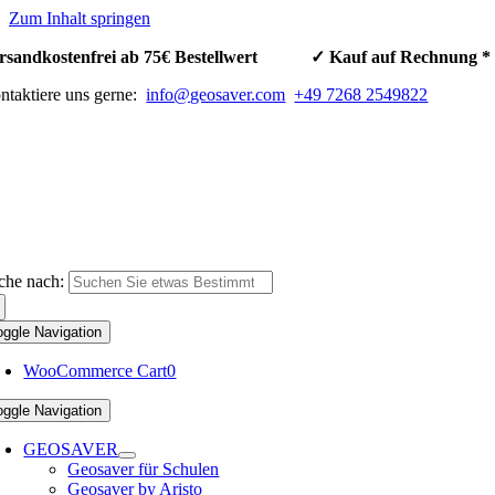
Zum Inhalt springen
rsandkostenfrei ab 75€ Bestellwert ✓ Kauf auf Rechnun
ntaktiere uns gerne:
info@geosaver.com
+49 7268 2549822
che nach:
oggle Navigation
WooCommerce Cart
0
oggle Navigation
GEOSAVER
Geosaver für Schulen
Geosaver by Aristo