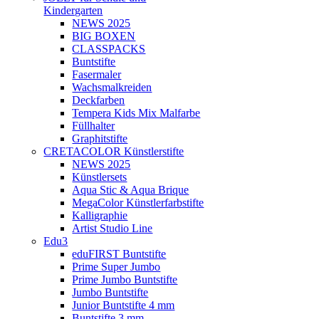
Kindergarten
NEWS 2025
BIG BOXEN
CLASSPACKS
Buntstifte
Fasermaler
Wachsmalkreiden
Deckfarben
Tempera Kids Mix Malfarbe
Füllhalter
Graphitstifte
CRETACOLOR Künstlerstifte
NEWS 2025
Künstlersets
Aqua Stic & Aqua Brique
MegaColor Künstlerfarbstifte
Kalligraphie
Artist Studio Line
Edu3
eduFIRST Buntstifte
Prime Super Jumbo
Prime Jumbo Buntstifte
Jumbo Buntstifte
Junior Buntstifte 4 mm
Buntstifte 3 mm