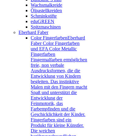
Wachsmalkreide
Ölpastellkreiden
Schminkstifte
eduGREEN
Spitzmaschinen
Eberhard Faber
Color Fingerfarben
Eberhard
Faber Color Fingerfarben
und EFA Color Metallic
Fingerfarben
Fingermalfarben ermöglichen
freie, non verbale
Ausdrucksformen, die die
Entwicklung von Kindern
begleiten. Das instinktive
Malen mit den Fingern macht
Spaß und unterstützt die
Entwicklung der
Feinmotorik, das
Farbempfinden und die
Geschicklichkeit der Kinder.
Fingerfarben sind ein
Produkt für kleine Künstler.
Die weichen