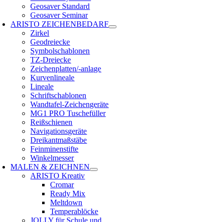
Geosaver Standard
Geosaver Seminar
ARISTO ZEICHENBEDARF
Zirkel
Geodreiecke
Symbolschablonen
TZ-Dreiecke
Zeichenplatten/-anlage
Kurvenlineale
Lineale
Schriftschablonen
Wandtafel-Zeichengeräte
MG1 PRO Tuschefüller
Reißschienen
Navigationsgeräte
Dreikantmaßstäbe
Feinminenstifte
Winkelmesser
MALEN & ZEICHNEN
ARISTO Kreativ
Cromar
Ready Mix
Meltdown
Temperablöcke
JOLLY für Schule und