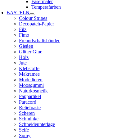
Fasermaler
Temperafarben
BASTELN
Colour Stripes
Decopatch-Papier
Filz
Fimo
Freundschaftsbänder
Gießen
Glitter Glue
Holz
Jute
Klebstoffe
Makramee
Modellieren
Moosgummi
Naturkosmetik
Pappartikel
Paracord
Reliefpaste
Scheren
Schminke
Schneideunterlage
Seife
Spray