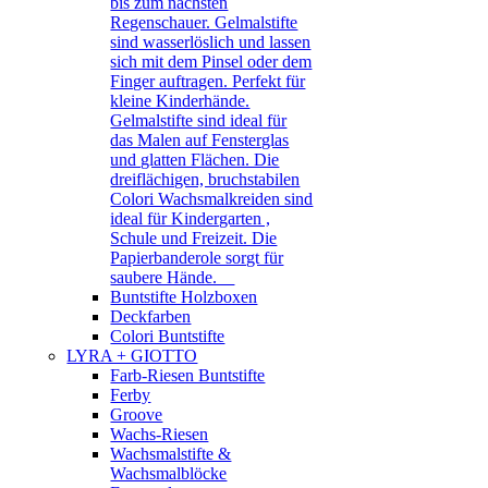
bis zum nächsten
Regenschauer. Gelmalstifte
sind wasserlöslich und lassen
sich mit dem Pinsel oder dem
Finger auftragen. Perfekt für
kleine Kinderhände.
Gelmalstifte sind ideal für
das Malen auf Fensterglas
und glatten Flächen. Die
dreiflächigen, bruchstabilen
Colori Wachsmalkreiden sind
ideal für Kindergarten ,
Schule und Freizeit. Die
Papierbanderole sorgt für
saubere Hände.
Buntstifte Holzboxen
Deckfarben
Colori Buntstifte
LYRA + GIOTTO
Farb-Riesen Buntstifte
Ferby
Groove
Wachs-Riesen
Wachsmalstifte &
Wachsmalblöcke