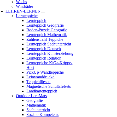
Wachs
Windräder
LEHREN-LERNEN
Lernteppiche
Lernteppich
Lernteppich Geografie
Boden-Puzzle Geografie
Lernteppich Mathematik
Zahlenstrahl-Teppiche
Lernteppich Sachunterricht
Lernteppich Deutsch
Lernteppich Kunsterziehung
Lernteppich Religion
Lernteppiche KiGa-Krippe-
Hort
PickUp-Wandteppiche
Leinwanddrucke
Teppichfliesen
Magnetische Schultafelsets
Landkartenteppich
Outdoor LernMats
Geografie
Mathematik
Sachunterricht
Soziale Kompetenz