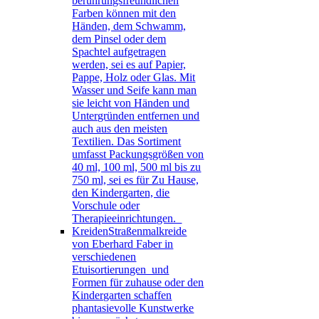
berührungsfreundlichen
Farben können mit den
Händen, dem Schwamm,
dem Pinsel oder dem
Spachtel aufgetragen
werden, sei es auf Papier,
Pappe, Holz oder Glas. Mit
Wasser und Seife kann man
sie leicht von Händen und
Untergründen entfernen und
auch aus den meisten
Textilien. Das Sortiment
umfasst Packungsgrößen von
40 ml, 100 ml, 500 ml bis zu
750 ml, sei es für Zu Hause,
den Kindergarten, die
Vorschule oder
Therapieeinrichtungen.
Kreiden
Straßenmalkreide
von Eberhard Faber in
verschiedenen
Etuisortierungen und
Formen für zuhause oder den
Kindergarten schaffen
phantasievolle Kunstwerke