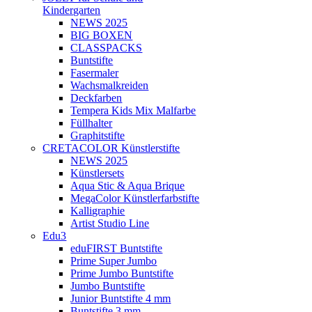
Kindergarten
NEWS 2025
BIG BOXEN
CLASSPACKS
Buntstifte
Fasermaler
Wachsmalkreiden
Deckfarben
Tempera Kids Mix Malfarbe
Füllhalter
Graphitstifte
CRETACOLOR Künstlerstifte
NEWS 2025
Künstlersets
Aqua Stic & Aqua Brique
MegaColor Künstlerfarbstifte
Kalligraphie
Artist Studio Line
Edu3
eduFIRST Buntstifte
Prime Super Jumbo
Prime Jumbo Buntstifte
Jumbo Buntstifte
Junior Buntstifte 4 mm
Buntstifte 3 mm