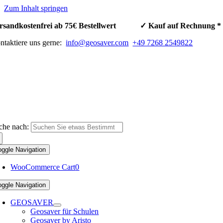
Zum Inhalt springen
rsandkostenfrei ab 75€ Bestellwert ✓ Kauf auf Rechnun
ntaktiere uns gerne:
info@geosaver.com
+49 7268 2549822
che nach:
oggle Navigation
WooCommerce Cart
0
oggle Navigation
GEOSAVER
Geosaver für Schulen
Geosaver by Aristo