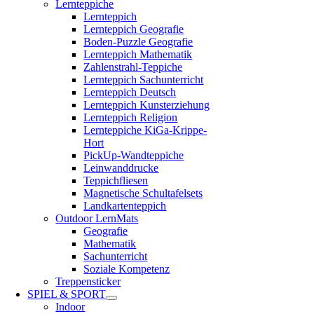
Lernteppiche
Lernteppich
Lernteppich Geografie
Boden-Puzzle Geografie
Lernteppich Mathematik
Zahlenstrahl-Teppiche
Lernteppich Sachunterricht
Lernteppich Deutsch
Lernteppich Kunsterziehung
Lernteppich Religion
Lernteppiche KiGa-Krippe-
Hort
PickUp-Wandteppiche
Leinwanddrucke
Teppichfliesen
Magnetische Schultafelsets
Landkartenteppich
Outdoor LernMats
Geografie
Mathematik
Sachunterricht
Soziale Kompetenz
Treppensticker
SPIEL & SPORT
Indoor