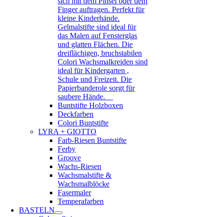
sich mit dem Pinsel oder dem
Finger auftragen. Perfekt für
kleine Kinderhände.
Gelmalstifte sind ideal für
das Malen auf Fensterglas
und glatten Flächen. Die
dreiflächigen, bruchstabilen
Colori Wachsmalkreiden sind
ideal für Kindergarten ,
Schule und Freizeit. Die
Papierbanderole sorgt für
saubere Hände.
Buntstifte Holzboxen
Deckfarben
Colori Buntstifte
LYRA + GIOTTO
Farb-Riesen Buntstifte
Ferby
Groove
Wachs-Riesen
Wachsmalstifte &
Wachsmalblöcke
Fasermaler
Temperafarben
BASTELN