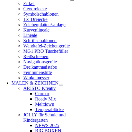
Zirkel
Geodreiecke
Symbolschablonen
TZ-Dreiecke
Zeichenplatten/-anlage
Kurvenlineale
Lineale
Schriftschablonen
Wandtafel-Zeichengeräte
MG1 PRO Tuschefüller
Reißschienen
Navigationsgeräte
Dreikantmaßstäbe
Feinminenstifte
Winkelmesser
MALEN & ZEICHNEN
ARISTO Kreativ
Cromar
Ready Mix
Meltdown
Temperablöcke
JOLLY für Schule und
Kindergarten
NEWS 2025
BIG BOXEN