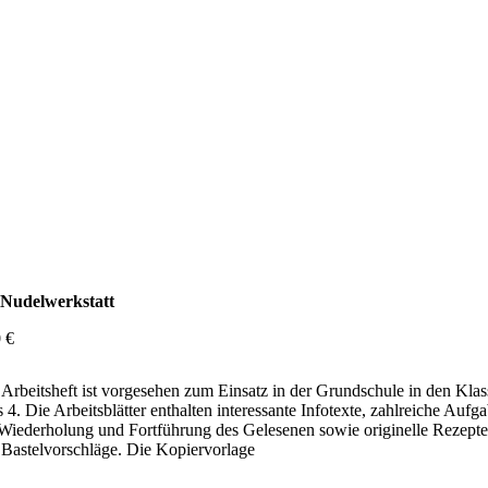
 Nudelwerkstatt
0
€
Arbeitsheft ist vorgesehen zum Einsatz in der Grundschule in den Kla
s 4. Die Arbeitsblätter enthalten interessante Infotexte, zahlreiche Aufg
Wiederholung und Fortführung des Gelesenen sowie originelle Rezepte
Bastelvorschläge. Die Kopiervorlage