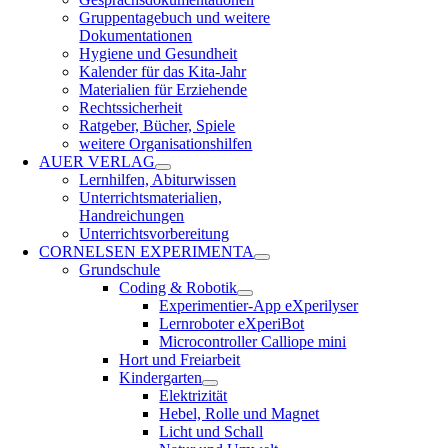
Gruppentagebuch und weitere
Dokumentationen
Hygiene und Gesundheit
Kalender für das Kita-Jahr
Materialien für Erziehende
Rechtssicherheit
Ratgeber, Bücher, Spiele
weitere Organisationshilfen
AUER VERLAG
Lernhilfen, Abiturwissen
Unterrichtsmaterialien,
Handreichungen
Unterrichtsvorbereitung
CORNELSEN EXPERIMENTA
Grundschule
Coding & Robotik
Experimentier-App eXperilyser
Lernroboter eXperiBot
Microcontroller Calliope mini
Hort und Freiarbeit
Kindergarten
Elektrizität
Hebel, Rolle und Magnet
Licht und Schall