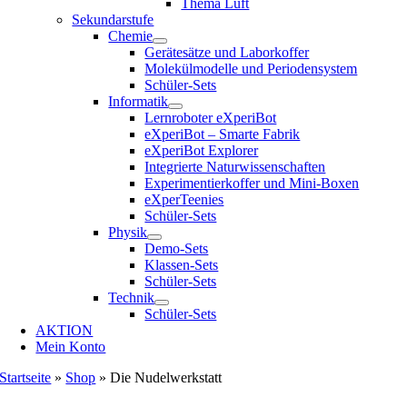
Thema Luft
Sekundarstufe
Chemie
Gerätesätze und Laborkoffer
Molekülmodelle und Periodensystem
Schüler-Sets
Informatik
Lernroboter eXperiBot
eXperiBot – Smarte Fabrik
eXperiBot Explorer
Integrierte Naturwissenschaften
Experimentierkoffer und Mini-Boxen
eXperTeenies
Schüler-Sets
Physik
Demo-Sets
Klassen-Sets
Schüler-Sets
Technik
Schüler-Sets
AKTION
Mein Konto
Startseite
»
Shop
»
Die Nudelwerkstatt