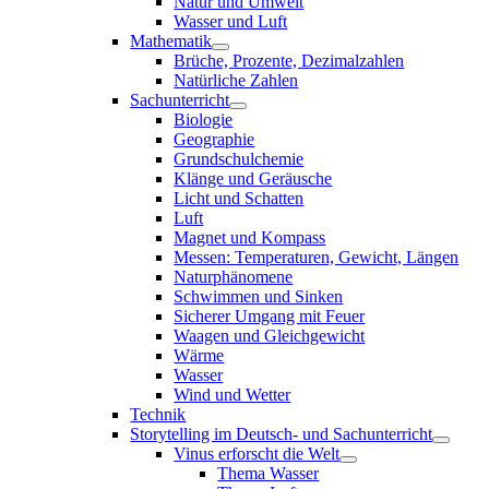
Natur und Umwelt
Wasser und Luft
Mathematik
Brüche, Prozente, Dezimalzahlen
Natürliche Zahlen
Sachunterricht
Biologie
Geographie
Grundschulchemie
Klänge und Geräusche
Licht und Schatten
Luft
Magnet und Kompass
Messen: Temperaturen, Gewicht, Längen
Naturphänomene
Schwimmen und Sinken
Sicherer Umgang mit Feuer
Waagen und Gleichgewicht
Wärme
Wasser
Wind und Wetter
Technik
Storytelling im Deutsch- und Sachunterricht
Vinus erforscht die Welt
Thema Wasser