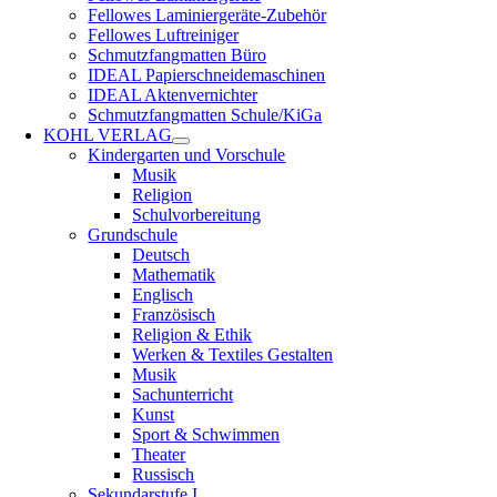
Fellowes Laminiergeräte-Zubehör
Fellowes Luftreiniger
Schmutzfangmatten Büro
IDEAL Papierschneidemaschinen
IDEAL Aktenvernichter
Schmutzfangmatten Schule/KiGa
KOHL VERLAG
Kindergarten und Vorschule
Musik
Religion
Schulvorbereitung
Grundschule
Deutsch
Mathematik
Englisch
Französisch
Religion & Ethik
Werken & Textiles Gestalten
Musik
Sachunterricht
Kunst
Sport & Schwimmen
Theater
Russisch
Sekundarstufe I