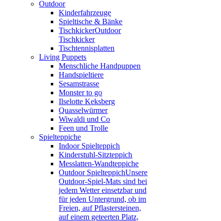
Outdoor
Kinderfahrzeuge
Spieltische & Bänke
Tischkicker
Outdoor
Tischkicker
Tischtennisplatten
Living Puppets
Menschliche Handpuppen
Handspieltiere
Sesamstrasse
Monster to go
Ilselotte Keksberg
Quasselwürmer
Wiwaldi und Co
Feen und Trolle
Spielteppiche
Indoor Spielteppich
Kinderstuhl-Sitzteppich
Messlatten-Wandteppiche
Outdoor Spielteppich
Unsere
Outdoor-Spiel-Mats sind bei
jedem Wetter einsetzbar und
für jeden Untergrund, ob im
Freien, auf Pflastersteinen,
auf einem geteerten Platz,