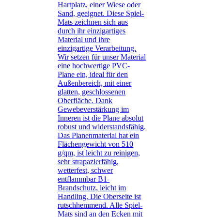
Hartplatz, einer Wiese oder
Sand, geeignet. Diese Spiel-
Mats zeichnen sich aus
durch ihr einzigartiges
Material und ihre
einzigartige Verarbeitung.
Wir setzen für unser Material
eine hochwertige PVC-
Plane ein, ideal für den
Außenbereich, mit einer
glatten, geschlossenen
Oberfläche. Dank
Gewebeverstärkung im
Inneren ist die Plane absolut
robust und widerstandsfähig.
Das Planenmaterial hat ein
Flächengewicht von 510
g/qm, ist leicht zu reinigen,
sehr strapazierfähig,
wetterfest, schwer
entflammbar B1-
Brandschutz, leicht im
Handling. Die Oberseite ist
rutschhemmend. Alle Spiel-
Mats sind an den Ecken mit