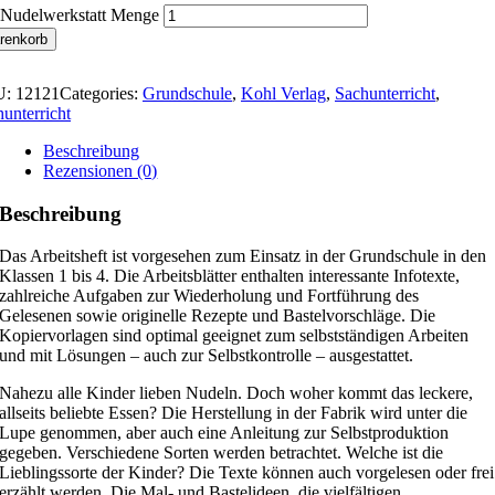
 Nudelwerkstatt Menge
renkorb
U:
12121
Categories:
Grundschule
,
Kohl Verlag
,
Sachunterricht
,
unterricht
Beschreibung
Rezensionen (0)
Beschreibung
Das Arbeitsheft ist vorgesehen zum Einsatz in der Grundschule in den
Klassen 1 bis 4. Die Arbeitsblätter enthalten interessante Infotexte,
zahlreiche Aufgaben zur Wiederholung und Fortführung des
Gelesenen sowie originelle Rezepte und Bastelvorschläge. Die
Kopiervorlagen sind optimal geeignet zum selbstständigen Arbeiten
und mit Lösungen – auch zur Selbstkontrolle – ausgestattet.
Nahezu alle Kinder lieben Nudeln. Doch woher kommt das leckere,
allseits beliebte Essen? Die Herstellung in der Fabrik wird unter die
Lupe genommen, aber auch eine Anleitung zur Selbstproduktion
gegeben. Verschiedene Sorten werden betrachtet. Welche ist die
Lieblingssorte der Kinder? Die Texte können auch vorgelesen oder frei
erzählt werden. Die Mal- und Bastelideen, die vielfältigen