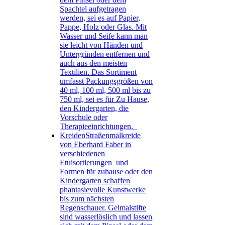
Spachtel aufgetragen
werden, sei es auf Papier,
Pappe, Holz oder Glas. Mit
Wasser und Seife kann man
sie leicht von Händen und
Untergründen entfernen und
auch aus den meisten
Textilien. Das Sortiment
umfasst Packungsgrößen von
40 ml, 100 ml, 500 ml bis zu
750 ml, sei es für Zu Hause,
den Kindergarten, die
Vorschule oder
Therapieeinrichtungen.
Kreiden
Straßenmalkreide
von Eberhard Faber in
verschiedenen
Etuisortierungen und
Formen für zuhause oder den
Kindergarten schaffen
phantasievolle Kunstwerke
bis zum nächsten
Regenschauer. Gelmalstifte
sind wasserlöslich und lassen