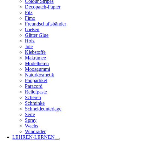
Colour Stripes
Decopatch-Papier
Filz
Fimo
Freundschaftsbänder
Gießen
Glitter Glue
Holz
Jute
Klebstoffe
Makramee
Modellieren
Moosgummi
Naturkosmetik
Pappartikel
Paracord
Reliefpaste
Scheren
Schminke
Schneideunterlage
Seife
Spray
Wachs
Windräder
LEHREN-LERNEN