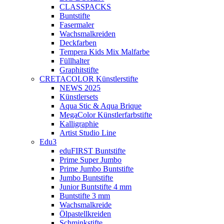
CLASSPACKS
Buntstifte
Fasermaler
Wachsmalkreiden
Deckfarben
Tempera Kids Mix Malfarbe
Füllhalter
Graphitstifte
CRETACOLOR Künstlerstifte
NEWS 2025
Künstlersets
Aqua Stic & Aqua Brique
MegaColor Künstlerfarbstifte
Kalligraphie
Artist Studio Line
Edu3
eduFIRST Buntstifte
Prime Super Jumbo
Prime Jumbo Buntstifte
Jumbo Buntstifte
Junior Buntstifte 4 mm
Buntstifte 3 mm
Wachsmalkreide
Ölpastellkreiden
Schminkstifte