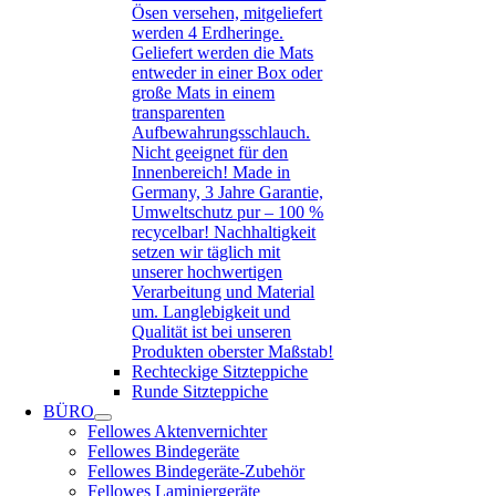
Ösen versehen, mitgeliefert
werden 4 Erdheringe.
Geliefert werden die Mats
entweder in einer Box oder
große Mats in einem
transparenten
Aufbewahrungsschlauch.
Nicht geeignet für den
Innenbereich! Made in
Germany, 3 Jahre Garantie,
Umweltschutz pur – 100 %
recycelbar! Nachhaltigkeit
setzen wir täglich mit
unserer hochwertigen
Verarbeitung und Material
um. Langlebigkeit und
Qualität ist bei unseren
Produkten oberster Maßstab!
Rechteckige Sitzteppiche
Runde Sitzteppiche
BÜRO
Fellowes Aktenvernichter
Fellowes Bindegeräte
Fellowes Bindegeräte-Zubehör
Fellowes Laminiergeräte