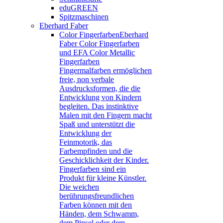
eduGREEN
Spitzmaschinen
Eberhard Faber
Color Fingerfarben
Eberhard
Faber Color Fingerfarben
und EFA Color Metallic
Fingerfarben
Fingermalfarben ermöglichen
freie, non verbale
Ausdrucksformen, die die
Entwicklung von Kindern
begleiten. Das instinktive
Malen mit den Fingern macht
Spaß und unterstützt die
Entwicklung der
Feinmotorik, das
Farbempfinden und die
Geschicklichkeit der Kinder.
Fingerfarben sind ein
Produkt für kleine Künstler.
Die weichen
berührungsfreundlichen
Farben können mit den
Händen, dem Schwamm,
dem Pinsel oder dem