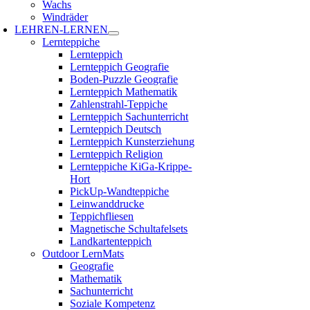
Wachs
Windräder
LEHREN-LERNEN
Lernteppiche
Lernteppich
Lernteppich Geografie
Boden-Puzzle Geografie
Lernteppich Mathematik
Zahlenstrahl-Teppiche
Lernteppich Sachunterricht
Lernteppich Deutsch
Lernteppich Kunsterziehung
Lernteppich Religion
Lernteppiche KiGa-Krippe-
Hort
PickUp-Wandteppiche
Leinwanddrucke
Teppichfliesen
Magnetische Schultafelsets
Landkartenteppich
Outdoor LernMats
Geografie
Mathematik
Sachunterricht
Soziale Kompetenz