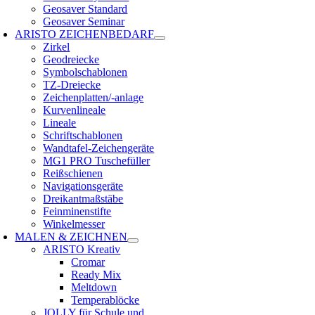
Geosaver Standard
Geosaver Seminar
ARISTO ZEICHENBEDARF
Zirkel
Geodreiecke
Symbolschablonen
TZ-Dreiecke
Zeichenplatten/-anlage
Kurvenlineale
Lineale
Schriftschablonen
Wandtafel-Zeichengeräte
MG1 PRO Tuschefüller
Reißschienen
Navigationsgeräte
Dreikantmaßstäbe
Feinminenstifte
Winkelmesser
MALEN & ZEICHNEN
ARISTO Kreativ
Cromar
Ready Mix
Meltdown
Temperablöcke
JOLLY für Schule und