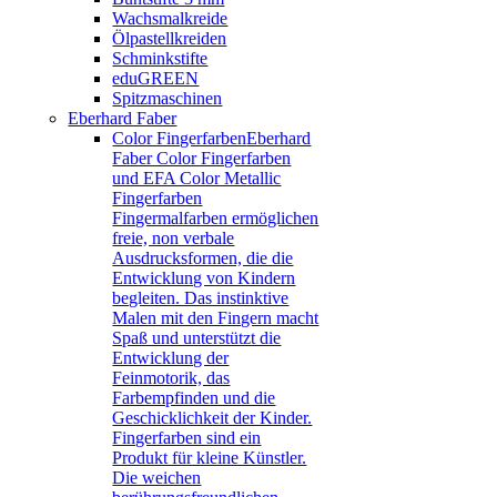
Wachsmalkreide
Ölpastellkreiden
Schminkstifte
eduGREEN
Spitzmaschinen
Eberhard Faber
Color Fingerfarben
Eberhard
Faber Color Fingerfarben
und EFA Color Metallic
Fingerfarben
Fingermalfarben ermöglichen
freie, non verbale
Ausdrucksformen, die die
Entwicklung von Kindern
begleiten. Das instinktive
Malen mit den Fingern macht
Spaß und unterstützt die
Entwicklung der
Feinmotorik, das
Farbempfinden und die
Geschicklichkeit der Kinder.
Fingerfarben sind ein
Produkt für kleine Künstler.
Die weichen