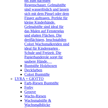
bis zum nächsten
Regenschauer. Gelmalstifte
sind wasserlöslich und lassen
sich mit dem Pinsel oder dem
Finger auftragen. Perfekt für
kleine Kinderhände.
Gelmalstifte sind ideal für
das Malen auf Fensterglas
und glatten Flächen. Die
dreiflächigen, bruchstabilen
Colori Wachsmalkreiden sind
ideal für Kindergarten ,
Schule und Freizeit. Die
Papierbanderole sorgt für
saubere Hände.
Buntstifte Holzboxen
Deckfarben
Colori Buntstifte
LYRA + GIOTTO
Farb-Riesen Buntstifte
Ferby
Groove
Wachs-Riesen
Wachsmalstifte &
Wachsmalblöcke