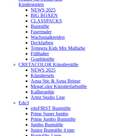
Kindergarten
NEWS 2025
BIG BOXEN
CLASSPACKS
Buntstifte
Fasermaler
Wachsmalkreiden
Deckfarben
Tempera Kids Mix Malfarbe
Füllhalter
Graphitstifte
CRETACOLOR Künstlerstifte
NEWS 2025
Künstlersets
Aqua Stic & Aqua Brique
MegaColor Künstlerfarbstifte
Kalligraphie
Artist Studio Line
Edu3
eduFIRST Buntstifte
Prime Super Jumbo
Prime Jumbo Buntstifte
Jumbo Buntstifte
Junior Buntstifte 4 mm
Buntstifte 3 mm