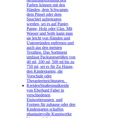
berührungsfreundlichen
Farben können mit den
Händen, dem Schwamm,
dem Pinsel oder dem
Spachtel aufgetragen
werden, sei es auf Papier,
Pappe, Holz oder Glas. Mit
Wasser und Seife kann man
sie leicht von Händen und
Untergründen entfernen und
auch aus den meisten
Textilien. Das Sortiment
umfasst Packungsgrößen von
40 ml, 100 ml, 500 ml bis zu
750 ml, sei es für Zu Hause,
den Kindergarten, die
Vorschule oder
Therapieeinrichtungen.
Kreiden
Straßenmalkreide
von Eberhard Faber in
verschiedenen
Etuisortierungen und
Formen für zuhause oder den
Kindergarten schaffen
phantasievolle Kunstwerke