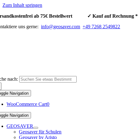
Zum Inhalt springen
rsandkostenfrei ab 75€ Bestellwert ✓ Kauf auf Rechnun
ntaktiere uns gerne:
info@geosaver.com
+49 7268 2549822
che nach:
oggle Navigation
WooCommerce Cart
0
oggle Navigation
GEOSAVER
Geosaver für Schulen
Geosaver by Aristo