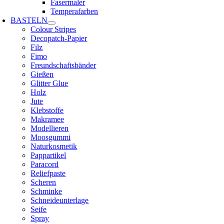
Fasermaler
Temperafarben
BASTELN
Colour Stripes
Decopatch-Papier
Filz
Fimo
Freundschaftsbänder
Gießen
Glitter Glue
Holz
Jute
Klebstoffe
Makramee
Modellieren
Moosgummi
Naturkosmetik
Pappartikel
Paracord
Reliefpaste
Scheren
Schminke
Schneideunterlage
Seife
Spray