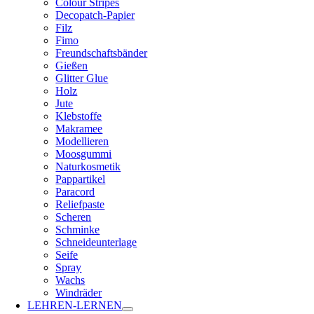
Colour Stripes
Decopatch-Papier
Filz
Fimo
Freundschaftsbänder
Gießen
Glitter Glue
Holz
Jute
Klebstoffe
Makramee
Modellieren
Moosgummi
Naturkosmetik
Pappartikel
Paracord
Reliefpaste
Scheren
Schminke
Schneideunterlage
Seife
Spray
Wachs
Windräder
LEHREN-LERNEN