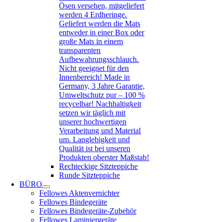
Ösen versehen, mitgeliefert
werden 4 Erdheringe.
Geliefert werden die Mats
entweder in einer Box oder
große Mats in einem
transparenten
Aufbewahrungsschlauch.
Nicht geeignet für den
Innenbereich! Made in
Germany, 3 Jahre Garantie,
Umweltschutz pur – 100 %
recycelbar! Nachhaltigkeit
setzen wir täglich mit
unserer hochwertigen
Verarbeitung und Material
um. Langlebigkeit und
Qualität ist bei unseren
Produkten oberster Maßstab!
Rechteckige Sitzteppiche
Runde Sitzteppiche
BÜRO
Fellowes Aktenvernichter
Fellowes Bindegeräte
Fellowes Bindegeräte-Zubehör
Fellowes Laminiergeräte