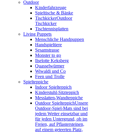
Outdoor
Kinderfahrzeuge
Spieltische & Bänke
Tischkicker
Outdoor
Tischkicker
Tischtennisplatten
Living Puppets
Menschliche Handpuppen
Handspieltiere
Sesamstrasse
Monster to go
Ilselotte Keksberg
Quasselwürmer
Wiwaldi und Co
Feen und Trolle
Spielteppiche
Indoor Spielteppich
Kinderstuhl-Sitzteppich
Messlatten-Wandteppiche
Outdoor Spielteppich
Unsere
Outdoor-Spiel-Mats sind bei
jedem Wetter einsetzbar und
für jeden Untergrund, ob im
Freien, auf Pflastersteinen,
auf einem geteerten Platz,