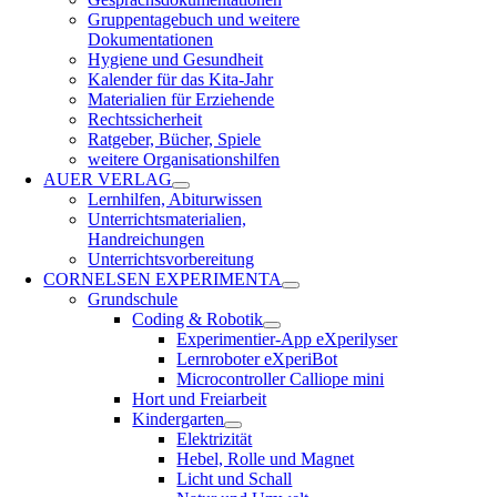
Gruppentagebuch und weitere
Dokumentationen
Hygiene und Gesundheit
Kalender für das Kita-Jahr
Materialien für Erziehende
Rechtssicherheit
Ratgeber, Bücher, Spiele
weitere Organisationshilfen
AUER VERLAG
Lernhilfen, Abiturwissen
Unterrichtsmaterialien,
Handreichungen
Unterrichtsvorbereitung
CORNELSEN EXPERIMENTA
Grundschule
Coding & Robotik
Experimentier-App eXperilyser
Lernroboter eXperiBot
Microcontroller Calliope mini
Hort und Freiarbeit
Kindergarten
Elektrizität
Hebel, Rolle und Magnet
Licht und Schall