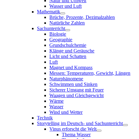
Natur und Umwelt
Wasser und Luft
Mathematik
Brüche, Prozente, Dezimalzahlen
Natürliche Zahlen
Sachunterricht
Biologie
Geographie
Grundschulchemie
Klänge und Geräusche
Licht und Schatten
Luft
Magnet und Kompass
Messen: Temperaturen, Gewicht, Längen
Naturphänomene
Schwimmen und Sinken
Sicherer Umgang mit Feuer
Waagen und Gleichgewicht
Wärme
Wasser
Wind und Wetter
Technik
Storytelling im Deutsch- und Sachunterricht
Vinus erforscht die Welt
Thema Wasser