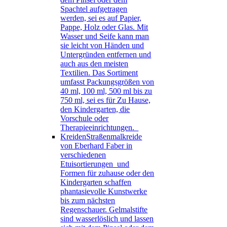
Spachtel aufgetragen
werden, sei es auf Papier,
Pappe, Holz oder Glas. Mit
Wasser und Seife kann man
sie leicht von Händen und
Untergründen entfernen und
auch aus den meisten
Textilien. Das Sortiment
umfasst Packungsgrößen von
40 ml, 100 ml, 500 ml bis zu
750 ml, sei es für Zu Hause,
den Kindergarten, die
Vorschule oder
Therapieeinrichtungen.
Kreiden
Straßenmalkreide
von Eberhard Faber in
verschiedenen
Etuisortierungen und
Formen für zuhause oder den
Kindergarten schaffen
phantasievolle Kunstwerke
bis zum nächsten
Regenschauer. Gelmalstifte
sind wasserlöslich und lassen