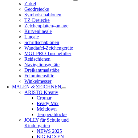
Zirkel
Geodreiecke
Symbolschablonen
TZ-Dreiecke
Zeichenplatten/-anlage
Kurvenlineale
Lineale
Schriftschablonen
Wandtafel-Zeichengeräte
MG1 PRO Tuschefüller
Reißschienen
Navigationsgeräte
Dreikantmaßstäbe
Feinminenstifte
Winkelmesser
MALEN & ZEICHNEN
ARISTO Kreativ
Cromar
Ready Mix
Meltdown
Temperablöcke
JOLLY für Schule und
Kindergarten
NEWS 2025
BIG BOXEN