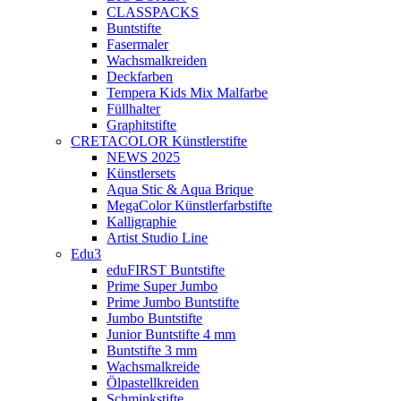
CLASSPACKS
Buntstifte
Fasermaler
Wachsmalkreiden
Deckfarben
Tempera Kids Mix Malfarbe
Füllhalter
Graphitstifte
CRETACOLOR Künstlerstifte
NEWS 2025
Künstlersets
Aqua Stic & Aqua Brique
MegaColor Künstlerfarbstifte
Kalligraphie
Artist Studio Line
Edu3
eduFIRST Buntstifte
Prime Super Jumbo
Prime Jumbo Buntstifte
Jumbo Buntstifte
Junior Buntstifte 4 mm
Buntstifte 3 mm
Wachsmalkreide
Ölpastellkreiden
Schminkstifte