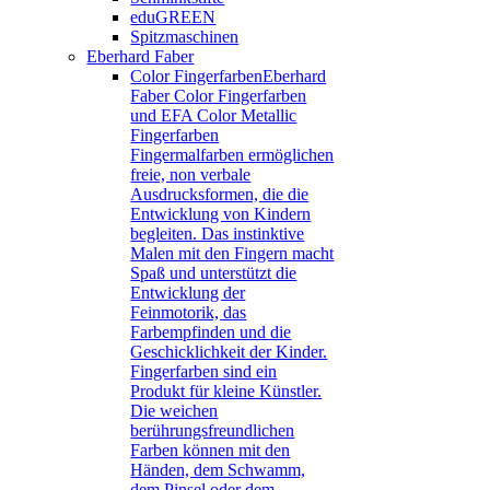
eduGREEN
Spitzmaschinen
Eberhard Faber
Color Fingerfarben
Eberhard
Faber Color Fingerfarben
und EFA Color Metallic
Fingerfarben
Fingermalfarben ermöglichen
freie, non verbale
Ausdrucksformen, die die
Entwicklung von Kindern
begleiten. Das instinktive
Malen mit den Fingern macht
Spaß und unterstützt die
Entwicklung der
Feinmotorik, das
Farbempfinden und die
Geschicklichkeit der Kinder.
Fingerfarben sind ein
Produkt für kleine Künstler.
Die weichen
berührungsfreundlichen
Farben können mit den
Händen, dem Schwamm,
dem Pinsel oder dem