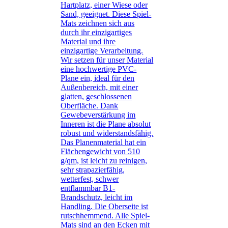
Hartplatz, einer Wiese oder
Sand, geeignet. Diese Spiel-
Mats zeichnen sich aus
durch ihr einzigartiges
Material und ihre
einzigartige Verarbeitung.
Wir setzen für unser Material
eine hochwertige PVC-
Plane ein, ideal für den
Außenbereich, mit einer
glatten, geschlossenen
Oberfläche. Dank
Gewebeverstärkung im
Inneren ist die Plane absolut
robust und widerstandsfähig.
Das Planenmaterial hat ein
Flächengewicht von 510
g/qm, ist leicht zu reinigen,
sehr strapazierfähig,
wetterfest, schwer
entflammbar B1-
Brandschutz, leicht im
Handling. Die Oberseite ist
rutschhemmend. Alle Spiel-
Mats sind an den Ecken mit