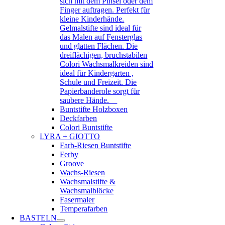
sich mit dem Pinsel oder dem
Finger auftragen. Perfekt für
kleine Kinderhände.
Gelmalstifte sind ideal für
das Malen auf Fensterglas
und glatten Flächen. Die
dreiflächigen, bruchstabilen
Colori Wachsmalkreiden sind
ideal für Kindergarten ,
Schule und Freizeit. Die
Papierbanderole sorgt für
saubere Hände.
Buntstifte Holzboxen
Deckfarben
Colori Buntstifte
LYRA + GIOTTO
Farb-Riesen Buntstifte
Ferby
Groove
Wachs-Riesen
Wachsmalstifte &
Wachsmalblöcke
Fasermaler
Temperafarben
BASTELN