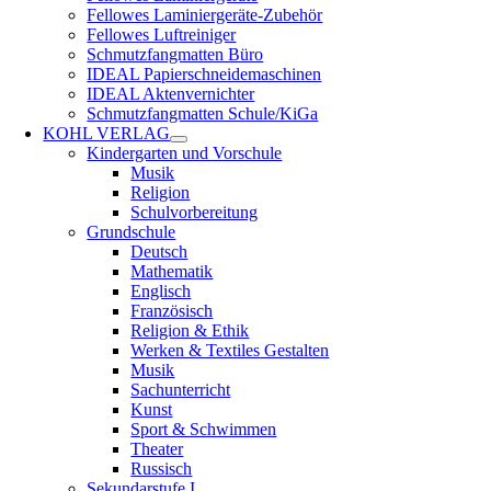
Fellowes Laminiergeräte-Zubehör
Fellowes Luftreiniger
Schmutzfangmatten Büro
IDEAL Papierschneidemaschinen
IDEAL Aktenvernichter
Schmutzfangmatten Schule/KiGa
KOHL VERLAG
Kindergarten und Vorschule
Musik
Religion
Schulvorbereitung
Grundschule
Deutsch
Mathematik
Englisch
Französisch
Religion & Ethik
Werken & Textiles Gestalten
Musik
Sachunterricht
Kunst
Sport & Schwimmen
Theater
Russisch
Sekundarstufe I