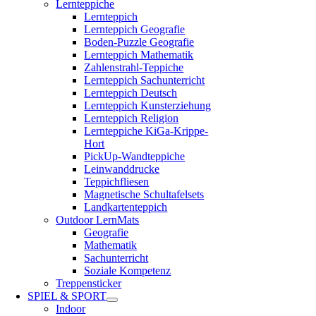
Lernteppiche
Lernteppich
Lernteppich Geografie
Boden-Puzzle Geografie
Lernteppich Mathematik
Zahlenstrahl-Teppiche
Lernteppich Sachunterricht
Lernteppich Deutsch
Lernteppich Kunsterziehung
Lernteppich Religion
Lernteppiche KiGa-Krippe-
Hort
PickUp-Wandteppiche
Leinwanddrucke
Teppichfliesen
Magnetische Schultafelsets
Landkartenteppich
Outdoor LernMats
Geografie
Mathematik
Sachunterricht
Soziale Kompetenz
Treppensticker
SPIEL & SPORT
Indoor