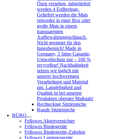
Ösen versehen, mitgeliefert
werden 4 Erdheringe.
Geliefert werden die Mats
entweder in einer Box oder
große Mats in einem
transparenten
Aufbewahrungsschlauch.
Nicht geeignet für den
Innenbereich! Made in
Germany, 3 Jahre Garantie,
Umweltschutz pur – 100 %
recycelbar! Nachhaltigkeit
setzen wir täglich mit
unserer hochwertigen
Verarbeitung und Material
um. Langlebigkeit und
Qualität ist bei unseren
Produkten oberster Maßstab!
Rechteckige Sitzteppiche
Runde Sitzteppiche
BÜRO
Fellowes Aktenvernichter
Fellowes Bindegeräte
Fellowes Bindegeräte-Zubehör
Fellowes Laminiergeräte