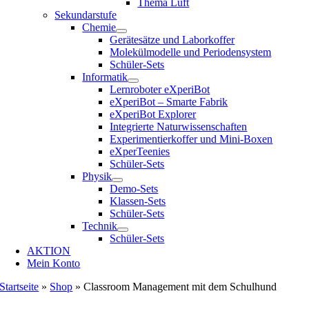
Thema Luft
Sekundarstufe
Chemie
Gerätesätze und Laborkoffer
Molekülmodelle und Periodensystem
Schüler-Sets
Informatik
Lernroboter eXperiBot
eXperiBot – Smarte Fabrik
eXperiBot Explorer
Integrierte Naturwissenschaften
Experimentierkoffer und Mini-Boxen
eXperTeenies
Schüler-Sets
Physik
Demo-Sets
Klassen-Sets
Schüler-Sets
Technik
Schüler-Sets
AKTION
Mein Konto
Startseite
»
Shop
»
Classroom Management mit dem Schulhund