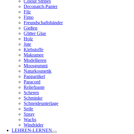
Colour Stripes
Decopatch-Papier
Filz
Fimo
Freundschaftsbänder
Gießen
Glitter Glue
Holz
Jute
Klebstoffe
Makramee
Modellieren
Moosgummi
Naturkosmetik
Pappartikel
Paracord
Reliefpaste
Scheren
Schminke
Schneideunterlage
Seife
Spray
Wachs
Windräder
LEHREN-LERNEN