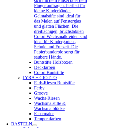
sich mit dem Pinsel oder dem
Finger auftragen. Perfekt für
kleine Kinderhände.
Gelmalstifte sind ideal für
das Malen auf Fensterglas
und glatten Flächen. Die
dreiflächigen, bruchstabilen
Colori Wachsmalkreiden sind
ideal für Kindergarten ,
Schule und Freizeit. Die
Papierbanderole sorgt für
saubere Hände.
Buntstifte Holzboxen
Deckfarben
Colori Buntstifte
LYRA + GIOTTO
Farb-Riesen Buntstifte
Ferby
Groove
Wachs-Riesen
Wachsmalstifte &
Wachsmalblöcke
Fasermaler
Temperafarben
BASTELN