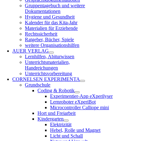
Gruppentagebuch und weitere
Dokumentationen
Hygiene und Gesundheit
Kalender für das Kita-Jahr
Materialien für Erziehende
Rechtssicherheit
Ratgeber, Bücher, Spiele
weitere Organisationshilfen
AUER VERLAG
Lernhilfen, Abiturwissen
Unterrichtsmaterialien,
Handreichungen
Unterrichtsvorbereitung
CORNELSEN EXPERIMENTA
Grundschule
Coding & Robotik
Experimentier-App eXperilyser
Lernroboter eXperiBot
Microcontroller Calliope mini
Hort und Freiarbeit
Kindergarten
Elektrizität
Hebel, Rolle und Magnet
Licht und Schall