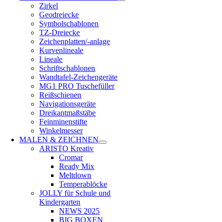
Zirkel
Geodreiecke
Symbolschablonen
TZ-Dreiecke
Zeichenplatten/-anlage
Kurvenlineale
Lineale
Schriftschablonen
Wandtafel-Zeichengeräte
MG1 PRO Tuschefüller
Reißschienen
Navigationsgeräte
Dreikantmaßstäbe
Feinminenstifte
Winkelmesser
MALEN & ZEICHNEN
ARISTO Kreativ
Cromar
Ready Mix
Meltdown
Temperablöcke
JOLLY für Schule und
Kindergarten
NEWS 2025
BIG BOXEN