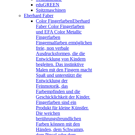
eduGREEN
Spitzmaschinen
Eberhard Faber
Color Fingerfarben
Eberhard
Faber Color Fingerfarben
und EFA Color Metallic
Fingerfarben
Fingermalfarben ermöglichen
freie, non verbale
Ausdrucksformen, die die
Entwicklung von Kindern
begleiten. Das instinktive
Malen mit den Fingern macht
Spaß und unterstützt die
Entwicklung der
Feinmotorik, das
Farbempfinden und die
Geschicklichkeit der Kinder.
Fingerfarben sind ein
Produkt für kleine Künstler.
Die weichen
berührungsfreundlichen
Farben können mit den
Händen, dem Schwamm,
dem Pinsel oder dem