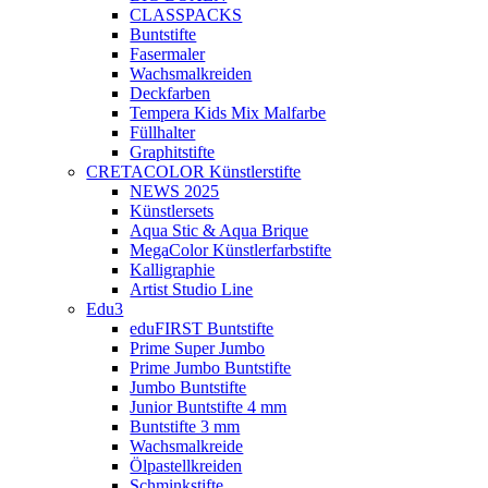
CLASSPACKS
Buntstifte
Fasermaler
Wachsmalkreiden
Deckfarben
Tempera Kids Mix Malfarbe
Füllhalter
Graphitstifte
CRETACOLOR Künstlerstifte
NEWS 2025
Künstlersets
Aqua Stic & Aqua Brique
MegaColor Künstlerfarbstifte
Kalligraphie
Artist Studio Line
Edu3
eduFIRST Buntstifte
Prime Super Jumbo
Prime Jumbo Buntstifte
Jumbo Buntstifte
Junior Buntstifte 4 mm
Buntstifte 3 mm
Wachsmalkreide
Ölpastellkreiden
Schminkstifte