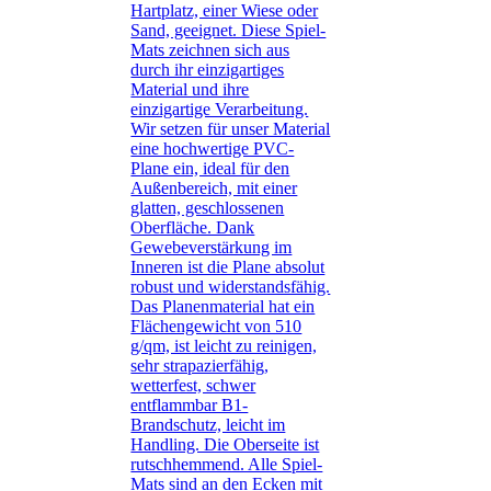
Hartplatz, einer Wiese oder
Sand, geeignet. Diese Spiel-
Mats zeichnen sich aus
durch ihr einzigartiges
Material und ihre
einzigartige Verarbeitung.
Wir setzen für unser Material
eine hochwertige PVC-
Plane ein, ideal für den
Außenbereich, mit einer
glatten, geschlossenen
Oberfläche. Dank
Gewebeverstärkung im
Inneren ist die Plane absolut
robust und widerstandsfähig.
Das Planenmaterial hat ein
Flächengewicht von 510
g/qm, ist leicht zu reinigen,
sehr strapazierfähig,
wetterfest, schwer
entflammbar B1-
Brandschutz, leicht im
Handling. Die Oberseite ist
rutschhemmend. Alle Spiel-
Mats sind an den Ecken mit