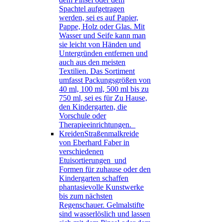
Spachtel aufgetragen
werden, sei es auf Papier,
Pappe, Holz oder Glas. Mit
Wasser und Seife kann man
sie leicht von Händen und
Untergründen entfernen und
auch aus den meisten
Textilien. Das Sortiment
umfasst Packungsgrößen von
40 ml, 100 ml, 500 ml bis zu
750 ml, sei es für Zu Hause,
den Kindergarten, die
Vorschule oder
Therapieeinrichtungen.
Kreiden
Straßenmalkreide
von Eberhard Faber in
verschiedenen
Etuisortierungen und
Formen für zuhause oder den
Kindergarten schaffen
phantasievolle Kunstwerke
bis zum nächsten
Regenschauer. Gelmalstifte
sind wasserlöslich und lassen