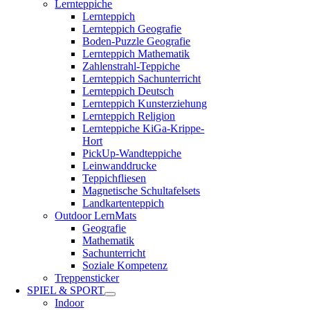
Lernteppiche
Lernteppich
Lernteppich Geografie
Boden-Puzzle Geografie
Lernteppich Mathematik
Zahlenstrahl-Teppiche
Lernteppich Sachunterricht
Lernteppich Deutsch
Lernteppich Kunsterziehung
Lernteppich Religion
Lernteppiche KiGa-Krippe-
Hort
PickUp-Wandteppiche
Leinwanddrucke
Teppichfliesen
Magnetische Schultafelsets
Landkartenteppich
Outdoor LernMats
Geografie
Mathematik
Sachunterricht
Soziale Kompetenz
Treppensticker
SPIEL & SPORT
Indoor