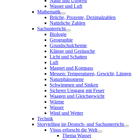
Natur und Umwelt
Wasser und Luft
Mathematik
Brüche, Prozente, Dezimalzahlen
Natürliche Zahlen
Sachunterricht
Biologie
Geographie
Grundschulchemie
Klänge und Geräusche
Licht und Schatten
Luft
Magnet und Kompass
Messen: Temperaturen, Gewicht, Längen
Naturphänomene
Schwimmen und Sinken
Sicherer Umgang mit Feuer
Waagen und Gleichgewicht
Wärme
Wasser
Wind und Wetter
Technik
Storytelling im Deutsch- und Sachunterricht
Vinus erforscht die Welt
Thema Wasser