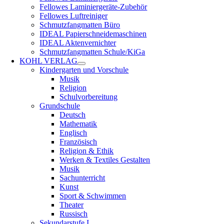
Fellowes Laminiergeräte-Zubehör
Fellowes Luftreiniger
Schmutzfangmatten Büro
IDEAL Papierschneidemaschinen
IDEAL Aktenvernichter
Schmutzfangmatten Schule/KiGa
KOHL VERLAG
Kindergarten und Vorschule
Musik
Religion
Schulvorbereitung
Grundschule
Deutsch
Mathematik
Englisch
Französisch
Religion & Ethik
Werken & Textiles Gestalten
Musik
Sachunterricht
Kunst
Sport & Schwimmen
Theater
Russisch
Sekundarstufe I