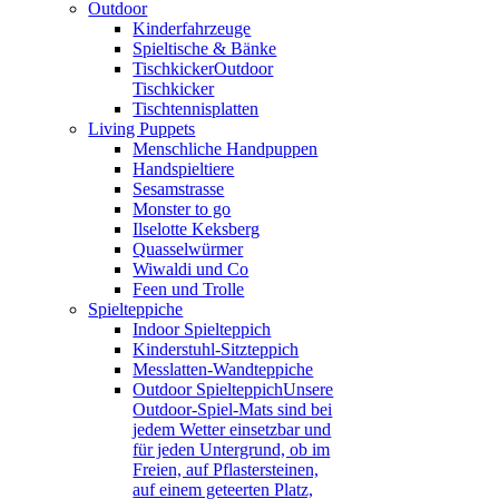
Outdoor
Kinderfahrzeuge
Spieltische & Bänke
Tischkicker
Outdoor
Tischkicker
Tischtennisplatten
Living Puppets
Menschliche Handpuppen
Handspieltiere
Sesamstrasse
Monster to go
Ilselotte Keksberg
Quasselwürmer
Wiwaldi und Co
Feen und Trolle
Spielteppiche
Indoor Spielteppich
Kinderstuhl-Sitzteppich
Messlatten-Wandteppiche
Outdoor Spielteppich
Unsere
Outdoor-Spiel-Mats sind bei
jedem Wetter einsetzbar und
für jeden Untergrund, ob im
Freien, auf Pflastersteinen,
auf einem geteerten Platz,