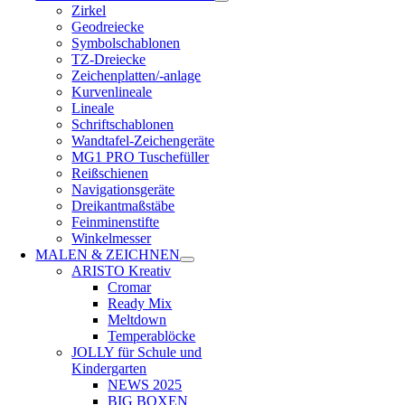
Zirkel
Geodreiecke
Symbolschablonen
TZ-Dreiecke
Zeichenplatten/-anlage
Kurvenlineale
Lineale
Schriftschablonen
Wandtafel-Zeichengeräte
MG1 PRO Tuschefüller
Reißschienen
Navigationsgeräte
Dreikantmaßstäbe
Feinminenstifte
Winkelmesser
MALEN & ZEICHNEN
ARISTO Kreativ
Cromar
Ready Mix
Meltdown
Temperablöcke
JOLLY für Schule und
Kindergarten
NEWS 2025
BIG BOXEN