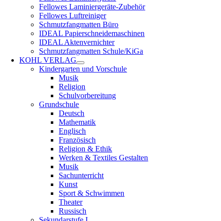
Fellowes Laminiergeräte-Zubehör
Fellowes Luftreiniger
Schmutzfangmatten Büro
IDEAL Papierschneidemaschinen
IDEAL Aktenvernichter
Schmutzfangmatten Schule/KiGa
KOHL VERLAG
Kindergarten und Vorschule
Musik
Religion
Schulvorbereitung
Grundschule
Deutsch
Mathematik
Englisch
Französisch
Religion & Ethik
Werken & Textiles Gestalten
Musik
Sachunterricht
Kunst
Sport & Schwimmen
Theater
Russisch
Sekundarstufe I