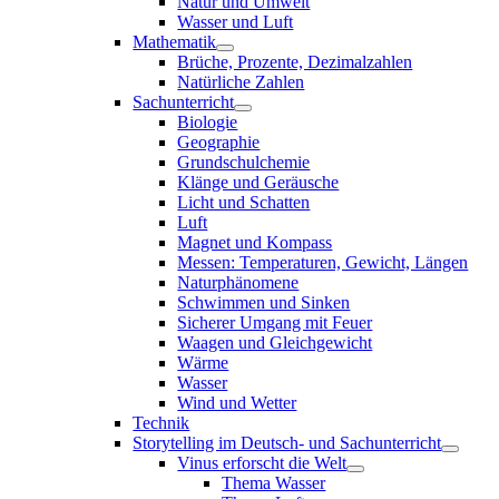
Natur und Umwelt
Wasser und Luft
Mathematik
Brüche, Prozente, Dezimalzahlen
Natürliche Zahlen
Sachunterricht
Biologie
Geographie
Grundschulchemie
Klänge und Geräusche
Licht und Schatten
Luft
Magnet und Kompass
Messen: Temperaturen, Gewicht, Längen
Naturphänomene
Schwimmen und Sinken
Sicherer Umgang mit Feuer
Waagen und Gleichgewicht
Wärme
Wasser
Wind und Wetter
Technik
Storytelling im Deutsch- und Sachunterricht
Vinus erforscht die Welt
Thema Wasser