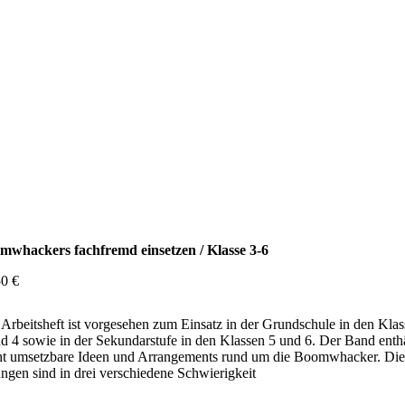
mwhackers fachfremd einsetzen / Klasse 3-6
50
€
Arbeitsheft ist vorgesehen zum Einsatz in der Grundschule in den Kla
d 4 sowie in der Sekundarstufe in den Klassen 5 und 6. Der Band enthä
cht umsetzbare Ideen und Arrangements rund um die Boomwhacker. Die
gen sind in drei verschiedene Schwierigkeit