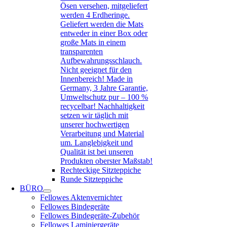
Ösen versehen, mitgeliefert
werden 4 Erdheringe.
Geliefert werden die Mats
entweder in einer Box oder
große Mats in einem
transparenten
Aufbewahrungsschlauch.
Nicht geeignet für den
Innenbereich! Made in
Germany, 3 Jahre Garantie,
Umweltschutz pur – 100 %
recycelbar! Nachhaltigkeit
setzen wir täglich mit
unserer hochwertigen
Verarbeitung und Material
um. Langlebigkeit und
Qualität ist bei unseren
Produkten oberster Maßstab!
Rechteckige Sitzteppiche
Runde Sitzteppiche
BÜRO
Fellowes Aktenvernichter
Fellowes Bindegeräte
Fellowes Bindegeräte-Zubehör
Fellowes Laminiergeräte