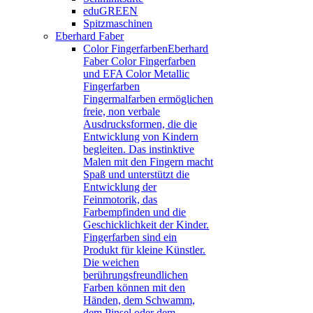
eduGREEN
Spitzmaschinen
Eberhard Faber
Color Fingerfarben
Eberhard
Faber Color Fingerfarben
und EFA Color Metallic
Fingerfarben
Fingermalfarben ermöglichen
freie, non verbale
Ausdrucksformen, die die
Entwicklung von Kindern
begleiten. Das instinktive
Malen mit den Fingern macht
Spaß und unterstützt die
Entwicklung der
Feinmotorik, das
Farbempfinden und die
Geschicklichkeit der Kinder.
Fingerfarben sind ein
Produkt für kleine Künstler.
Die weichen
berührungsfreundlichen
Farben können mit den
Händen, dem Schwamm,
dem Pinsel oder dem