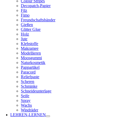
Colour Stripes
Decopatch-Papier
Filz
Fimo
Freundschaftsbänder
Gießen
Glitter Glue
Holz
Jute
Klebstoffe
Makramee
Modellieren
Moosgummi
Naturkosmetik
Pappartikel
Paracord
Reliefpaste
Scheren
Schminke
Schneideunterlage
Seife
Spray
Wachs
Windräder
LEHREN-LERNEN