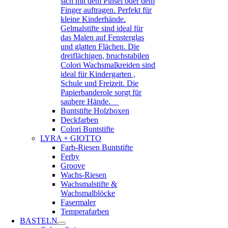
sich mit dem Pinsel oder dem
Finger auftragen. Perfekt für
kleine Kinderhände.
Gelmalstifte sind ideal für
das Malen auf Fensterglas
und glatten Flächen. Die
dreiflächigen, bruchstabilen
Colori Wachsmalkreiden sind
ideal für Kindergarten ,
Schule und Freizeit. Die
Papierbanderole sorgt für
saubere Hände.
Buntstifte Holzboxen
Deckfarben
Colori Buntstifte
LYRA + GIOTTO
Farb-Riesen Buntstifte
Ferby
Groove
Wachs-Riesen
Wachsmalstifte &
Wachsmalblöcke
Fasermaler
Temperafarben
BASTELN