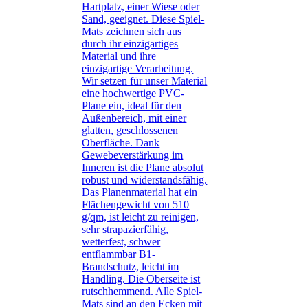
Hartplatz, einer Wiese oder
Sand, geeignet. Diese Spiel-
Mats zeichnen sich aus
durch ihr einzigartiges
Material und ihre
einzigartige Verarbeitung.
Wir setzen für unser Material
eine hochwertige PVC-
Plane ein, ideal für den
Außenbereich, mit einer
glatten, geschlossenen
Oberfläche. Dank
Gewebeverstärkung im
Inneren ist die Plane absolut
robust und widerstandsfähig.
Das Planenmaterial hat ein
Flächengewicht von 510
g/qm, ist leicht zu reinigen,
sehr strapazierfähig,
wetterfest, schwer
entflammbar B1-
Brandschutz, leicht im
Handling. Die Oberseite ist
rutschhemmend. Alle Spiel-
Mats sind an den Ecken mit