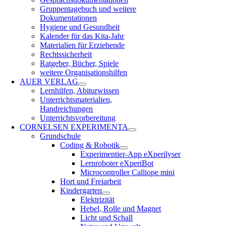
Gruppentagebuch und weitere
Dokumentationen
Hygiene und Gesundheit
Kalender für das Kita-Jahr
Materialien für Erziehende
Rechtssicherheit
Ratgeber, Bücher, Spiele
weitere Organisationshilfen
AUER VERLAG
Lernhilfen, Abiturwissen
Unterrichtsmaterialien,
Handreichungen
Unterrichtsvorbereitung
CORNELSEN EXPERIMENTA
Grundschule
Coding & Robotik
Experimentier-App eXperilyser
Lernroboter eXperiBot
Microcontroller Calliope mini
Hort und Freiarbeit
Kindergarten
Elektrizität
Hebel, Rolle und Magnet
Licht und Schall