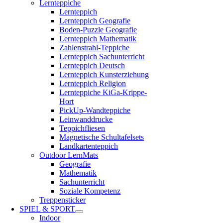
Lernteppiche
Lernteppich
Lernteppich Geografie
Boden-Puzzle Geografie
Lernteppich Mathematik
Zahlenstrahl-Teppiche
Lernteppich Sachunterricht
Lernteppich Deutsch
Lernteppich Kunsterziehung
Lernteppich Religion
Lernteppiche KiGa-Krippe-
Hort
PickUp-Wandteppiche
Leinwanddrucke
Teppichfliesen
Magnetische Schultafelsets
Landkartenteppich
Outdoor LernMats
Geografie
Mathematik
Sachunterricht
Soziale Kompetenz
Treppensticker
SPIEL & SPORT
Indoor