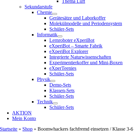
Thema Luft
Sekundarstufe
Chemie
Gerätesätze und Laborkoffer
Molekülmodelle und Periodensystem
Schüler-Sets
Informatik
Lernroboter eXperiBot
eXperiBot – Smarte Fabrik
eXperiBot Explorer
Integrierte Naturwissenschaften
Experimentierkoffer und Mini-Boxen
eXperTeenies
Schüler-Sets
Physik
Demo-Sets
Klassen-Sets
Schüler-Sets
Technik
Schüler-Sets
AKTION
Mein Konto
Startseite
»
Shop
»
Boomwhackers fachfremd einsetzen / Klasse 3-6