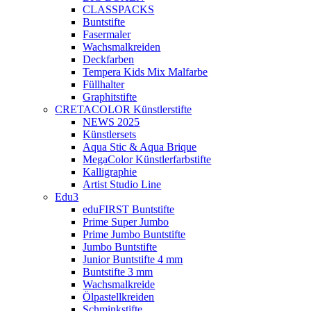
CLASSPACKS
Buntstifte
Fasermaler
Wachsmalkreiden
Deckfarben
Tempera Kids Mix Malfarbe
Füllhalter
Graphitstifte
CRETACOLOR Künstlerstifte
NEWS 2025
Künstlersets
Aqua Stic & Aqua Brique
MegaColor Künstlerfarbstifte
Kalligraphie
Artist Studio Line
Edu3
eduFIRST Buntstifte
Prime Super Jumbo
Prime Jumbo Buntstifte
Jumbo Buntstifte
Junior Buntstifte 4 mm
Buntstifte 3 mm
Wachsmalkreide
Ölpastellkreiden
Schminkstifte