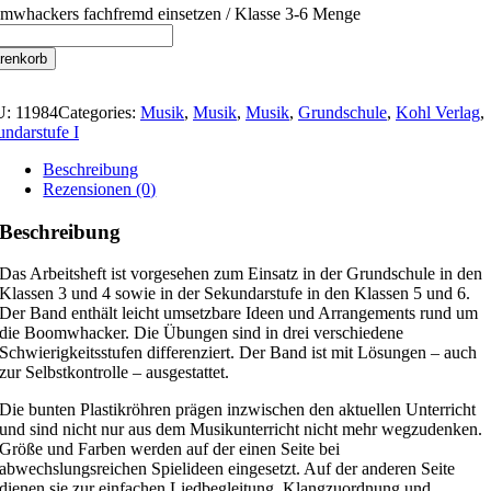
mwhackers fachfremd einsetzen / Klasse 3-6 Menge
renkorb
U:
11984
Categories:
Musik
,
Musik
,
Musik
,
Grundschule
,
Kohl Verlag
,
ndarstufe I
Beschreibung
Rezensionen (0)
Beschreibung
Das Arbeitsheft ist vorgesehen zum Einsatz in der Grundschule in den
Klassen 3 und 4 sowie in der Sekundarstufe in den Klassen 5 und 6.
Der Band enthält leicht umsetzbare Ideen und Arrangements rund um
die Boomwhacker. Die Übungen sind in drei verschiedene
Schwierigkeitsstufen differenziert. Der Band ist mit Lösungen – auch
zur Selbstkontrolle – ausgestattet.
Die bunten Plastikröhren prägen inzwischen den aktuellen Unterricht
und sind nicht nur aus dem Musikunterricht nicht mehr wegzudenken.
Größe und Farben werden auf der einen Seite bei
abwechslungsreichen Spielideen eingesetzt. Auf der anderen Seite
dienen sie zur einfachen Liedbegleitung, Klangzuordnung und