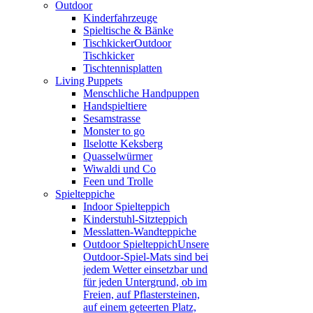
Outdoor
Kinderfahrzeuge
Spieltische & Bänke
Tischkicker
Outdoor
Tischkicker
Tischtennisplatten
Living Puppets
Menschliche Handpuppen
Handspieltiere
Sesamstrasse
Monster to go
Ilselotte Keksberg
Quasselwürmer
Wiwaldi und Co
Feen und Trolle
Spielteppiche
Indoor Spielteppich
Kinderstuhl-Sitzteppich
Messlatten-Wandteppiche
Outdoor Spielteppich
Unsere
Outdoor-Spiel-Mats sind bei
jedem Wetter einsetzbar und
für jeden Untergrund, ob im
Freien, auf Pflastersteinen,
auf einem geteerten Platz,