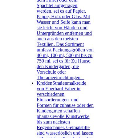
Spachtel aufgetragen
werden, sei es auf Papier,
Pappe, Holz oder Glas. Mit
Wasser und Seife kann man
sie leicht von Händen und
Untergründen entfernen und
auch aus den meisten
Textilien. Das Sortiment
umfasst Packungsgrößen von
40 ml, 100 ml, 500 ml bis zu
750 ml, sei es für Zu Hause,
den Kindergarten, die
Vorschule oder
Therapieeinrichtungen.
Kreiden
Straßenmalkreide
von Eberhard Faber in
verschiedenen
Etuisortierungen und
Formen für zuhause oder den
Kindergarten schaffen
phantasievolle Kunstwerke
bis zum nächsten
Regenschauer. Gelmalstifte
sind wasserlöslich und lassen