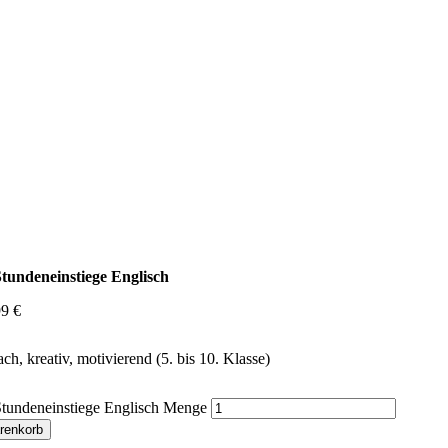
Stundeneinstiege Englisch
99
€
ach, kreativ, motivierend (5. bis 10. Klasse)
Stundeneinstiege Englisch Menge
renkorb