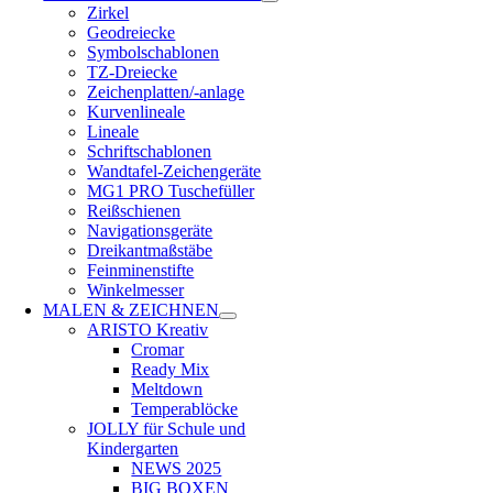
Zirkel
Geodreiecke
Symbolschablonen
TZ-Dreiecke
Zeichenplatten/-anlage
Kurvenlineale
Lineale
Schriftschablonen
Wandtafel-Zeichengeräte
MG1 PRO Tuschefüller
Reißschienen
Navigationsgeräte
Dreikantmaßstäbe
Feinminenstifte
Winkelmesser
MALEN & ZEICHNEN
ARISTO Kreativ
Cromar
Ready Mix
Meltdown
Temperablöcke
JOLLY für Schule und
Kindergarten
NEWS 2025
BIG BOXEN