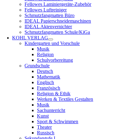
Fellowes Laminiergeräte-Zubehör
Fellowes Luftreiniger
Schmutzfangmatten Büro
IDEAL Papierschneidemaschinen
IDEAL Aktenvernichter
Schmutzfangmatten Schule/KiGa
KOHL VERLAG
Kindergarten und Vorschule
Musik
Religion
Schulvorbereitung
Grundschule
Deutsch
Mathematik
Englisch
Französisch
Religion & Ethik
Werken & Textiles Gestalten
Musik
Sachunterricht
Kunst
Sport & Schwimmen
Theater
Russisch
Sekundarstufe I