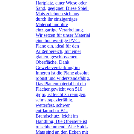
Hartplatz, einer Wiese oder
Sand, geeignet. Diese Spiel-
Mats zeichnen sich aus
durch ihr einzigartiges
Material und ihre
einzigartige Verarbeitung.
Wir setzen für unser Material
eine hochwertige PVC-
Plane ein, ideal für den
Außenbereich, mit einer
glatten, geschlossenen
Oberfläche. Dank
Gewebeverstärkung im
Inneren ist die Plane absolut
robust und widerstandsfähig.
Das Planenmaterial hat ein
Flächengewicht von 510
g/qm, ist leicht zu reinigen,
sehr strapazierfähig,
wetterfest, schwer
entflammbar B1-
Brandschutz, leicht im
Handling. Die Oberseite ist
rutschhemmend. Alle Spiel-
Mats sind an den Ecken mit