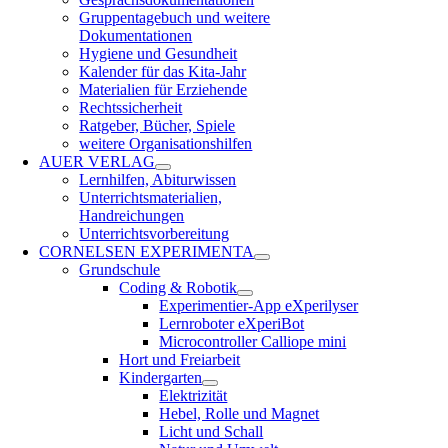
Gruppentagebuch und weitere
Dokumentationen
Hygiene und Gesundheit
Kalender für das Kita-Jahr
Materialien für Erziehende
Rechtssicherheit
Ratgeber, Bücher, Spiele
weitere Organisationshilfen
AUER VERLAG
Lernhilfen, Abiturwissen
Unterrichtsmaterialien,
Handreichungen
Unterrichtsvorbereitung
CORNELSEN EXPERIMENTA
Grundschule
Coding & Robotik
Experimentier-App eXperilyser
Lernroboter eXperiBot
Microcontroller Calliope mini
Hort und Freiarbeit
Kindergarten
Elektrizität
Hebel, Rolle und Magnet
Licht und Schall