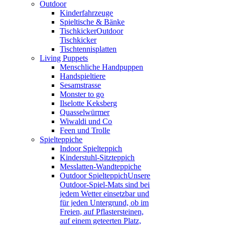
Outdoor
Kinderfahrzeuge
Spieltische & Bänke
Tischkicker
Outdoor
Tischkicker
Tischtennisplatten
Living Puppets
Menschliche Handpuppen
Handspieltiere
Sesamstrasse
Monster to go
Ilselotte Keksberg
Quasselwürmer
Wiwaldi und Co
Feen und Trolle
Spielteppiche
Indoor Spielteppich
Kinderstuhl-Sitzteppich
Messlatten-Wandteppiche
Outdoor Spielteppich
Unsere
Outdoor-Spiel-Mats sind bei
jedem Wetter einsetzbar und
für jeden Untergrund, ob im
Freien, auf Pflastersteinen,
auf einem geteerten Platz,