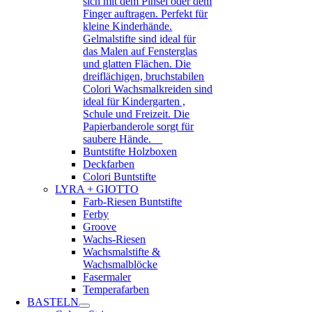
sich mit dem Pinsel oder dem
Finger auftragen. Perfekt für
kleine Kinderhände.
Gelmalstifte sind ideal für
das Malen auf Fensterglas
und glatten Flächen. Die
dreiflächigen, bruchstabilen
Colori Wachsmalkreiden sind
ideal für Kindergarten ,
Schule und Freizeit. Die
Papierbanderole sorgt für
saubere Hände.
Buntstifte Holzboxen
Deckfarben
Colori Buntstifte
LYRA + GIOTTO
Farb-Riesen Buntstifte
Ferby
Groove
Wachs-Riesen
Wachsmalstifte &
Wachsmalblöcke
Fasermaler
Temperafarben
BASTELN