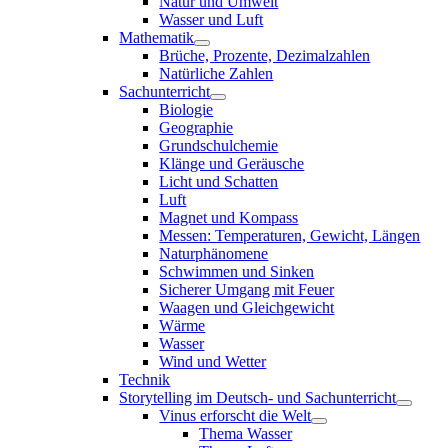
Natur und Umwelt
Wasser und Luft
Mathematik
Brüche, Prozente, Dezimalzahlen
Natürliche Zahlen
Sachunterricht
Biologie
Geographie
Grundschulchemie
Klänge und Geräusche
Licht und Schatten
Luft
Magnet und Kompass
Messen: Temperaturen, Gewicht, Längen
Naturphänomene
Schwimmen und Sinken
Sicherer Umgang mit Feuer
Waagen und Gleichgewicht
Wärme
Wasser
Wind und Wetter
Technik
Storytelling im Deutsch- und Sachunterricht
Vinus erforscht die Welt
Thema Wasser