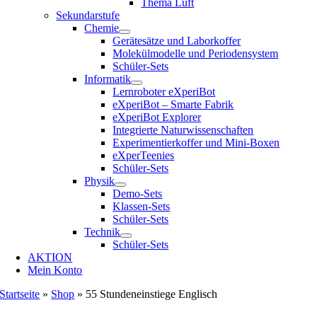
Thema Luft
Sekundarstufe
Chemie
Gerätesätze und Laborkoffer
Molekülmodelle und Periodensystem
Schüler-Sets
Informatik
Lernroboter eXperiBot
eXperiBot – Smarte Fabrik
eXperiBot Explorer
Integrierte Naturwissenschaften
Experimentierkoffer und Mini-Boxen
eXperTeenies
Schüler-Sets
Physik
Demo-Sets
Klassen-Sets
Schüler-Sets
Technik
Schüler-Sets
AKTION
Mein Konto
Startseite
»
Shop
»
55 Stundeneinstiege Englisch