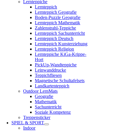
Lernteppiche
Lernteppich
Lernteppich Geografie
Boden-Puzzle Geografie
Lernteppich Mathematik
Zahlenstrahl-Teppiche
Lernteppich Sachunterricht
Lernteppich Deutsch
Lernteppich Kunsterziehung
Lernteppich Religion
Lernteppiche KiGa-Krippe-
Hort
PickUp-Wandteppiche
Leinwanddrucke
Teppichfliesen
Magnetische Schultafelsets
Landkartenteppich
Outdoor LernMats
Geografie
Mathematik
Sachunterricht
Soziale Kompetenz
Treppensticker
SPIEL & SPORT
Indoor