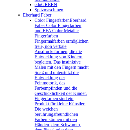
eduGREEN
Spitzmaschinen
Eberhard Faber
Color Fingerfarben
Eberhard
Faber Color Fingerfarben
und EFA Color Metallic
Fingerfarben
Fingermalfarben ermöglichen
freie, non verbale
Ausdrucksformen, die die
Entwicklung von Kindern
begleiten. Das instinktive
Malen mit den Fingern macht
Spaß und unterstützt die
Entwicklung der
Feinmotorik, das
Farbempfinden und die
Geschicklichkeit der Kinder.
Fingerfarben sind ein
Produkt für kleine Künstler.
Die weichen
berührungsfreundlichen
Farben können mit den
Händen, dem Schwamm,
dem Pinsel oder dem