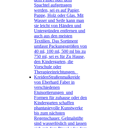
Spachtel aufgetragen
werden, sei es auf Papier,
Pappe, Holz oder Glas. Mit
Wasser und Seife kann man
sie leicht von Händen und
Untergründen entfernen und
auch aus den meisten
Textilien. Das Sortiment
umfasst Packungsgrößen von
40 ml, 100 ml, 500 ml bis zu
750 ml, sei es für Zu Hause,
den Kindergarten, die
Vorschule oder
Therapieeinrichtungen.
Kreiden
Straßenmalkreide
von Eberhard Faber in
verschiedenen
Etuisortierungen und
Formen für zuhause oder den
Kindergarten schaffen
phantasievolle Kunstwerke
bis zum nächsten
Regenschauer. Gelmalstifte
sind wasserlöslich und lassen