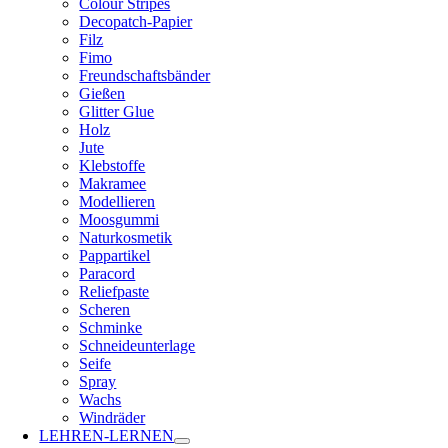
Colour Stripes
Decopatch-Papier
Filz
Fimo
Freundschaftsbänder
Gießen
Glitter Glue
Holz
Jute
Klebstoffe
Makramee
Modellieren
Moosgummi
Naturkosmetik
Pappartikel
Paracord
Reliefpaste
Scheren
Schminke
Schneideunterlage
Seife
Spray
Wachs
Windräder
LEHREN-LERNEN