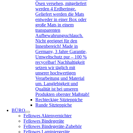
Ösen versehen, mitgeliefert
werden 4 Erdheringe.
Geliefert werden die Mats
entweder in einer Box oder
große Mats in einem
transparenten
Aufbewahrungsschlauch.
Nicht geeignet für den
Innenbereich! Made in
Germany, 3 Jahre Garantie,
Umweltschutz pur – 100 %
recycelbar! Nachhaltigkeit
setzen wir täglich mit
unserer hochwertigen
Verarbeitung und Material
um. Langlebigkeit und
Qualität ist bei unseren
Produkten oberster Maßstab!
Rechteckige Sitzteppiche
Runde Sitzteppiche
BÜRO
Fellowes Aktenvernichter
Fellowes Bindegeräte
Fellowes Bindegeräte-Zubehör
Fellowes Laminiergeräte