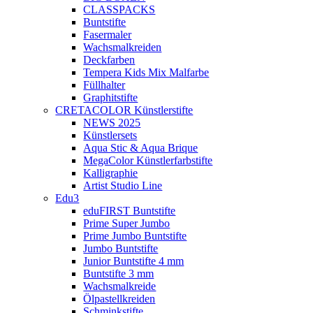
CLASSPACKS
Buntstifte
Fasermaler
Wachsmalkreiden
Deckfarben
Tempera Kids Mix Malfarbe
Füllhalter
Graphitstifte
CRETACOLOR Künstlerstifte
NEWS 2025
Künstlersets
Aqua Stic & Aqua Brique
MegaColor Künstlerfarbstifte
Kalligraphie
Artist Studio Line
Edu3
eduFIRST Buntstifte
Prime Super Jumbo
Prime Jumbo Buntstifte
Jumbo Buntstifte
Junior Buntstifte 4 mm
Buntstifte 3 mm
Wachsmalkreide
Ölpastellkreiden
Schminkstifte