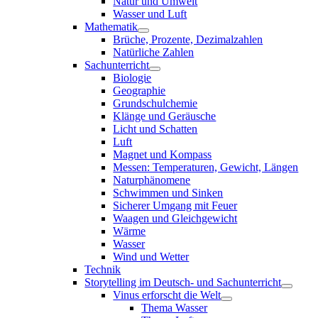
Natur und Umwelt
Wasser und Luft
Mathematik
Brüche, Prozente, Dezimalzahlen
Natürliche Zahlen
Sachunterricht
Biologie
Geographie
Grundschulchemie
Klänge und Geräusche
Licht und Schatten
Luft
Magnet und Kompass
Messen: Temperaturen, Gewicht, Längen
Naturphänomene
Schwimmen und Sinken
Sicherer Umgang mit Feuer
Waagen und Gleichgewicht
Wärme
Wasser
Wind und Wetter
Technik
Storytelling im Deutsch- und Sachunterricht
Vinus erforscht die Welt
Thema Wasser