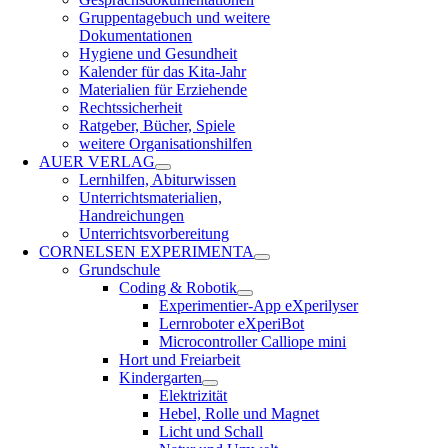
Gruppentagebuch und weitere
Dokumentationen
Hygiene und Gesundheit
Kalender für das Kita-Jahr
Materialien für Erziehende
Rechtssicherheit
Ratgeber, Bücher, Spiele
weitere Organisationshilfen
AUER VERLAG
Lernhilfen, Abiturwissen
Unterrichtsmaterialien,
Handreichungen
Unterrichtsvorbereitung
CORNELSEN EXPERIMENTA
Grundschule
Coding & Robotik
Experimentier-App eXperilyser
Lernroboter eXperiBot
Microcontroller Calliope mini
Hort und Freiarbeit
Kindergarten
Elektrizität
Hebel, Rolle und Magnet
Licht und Schall