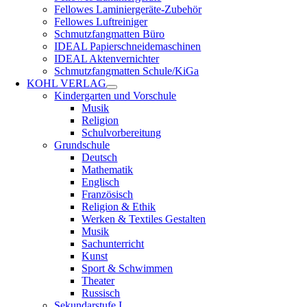
Fellowes Laminiergeräte-Zubehör
Fellowes Luftreiniger
Schmutzfangmatten Büro
IDEAL Papierschneidemaschinen
IDEAL Aktenvernichter
Schmutzfangmatten Schule/KiGa
KOHL VERLAG
Kindergarten und Vorschule
Musik
Religion
Schulvorbereitung
Grundschule
Deutsch
Mathematik
Englisch
Französisch
Religion & Ethik
Werken & Textiles Gestalten
Musik
Sachunterricht
Kunst
Sport & Schwimmen
Theater
Russisch
Sekundarstufe I