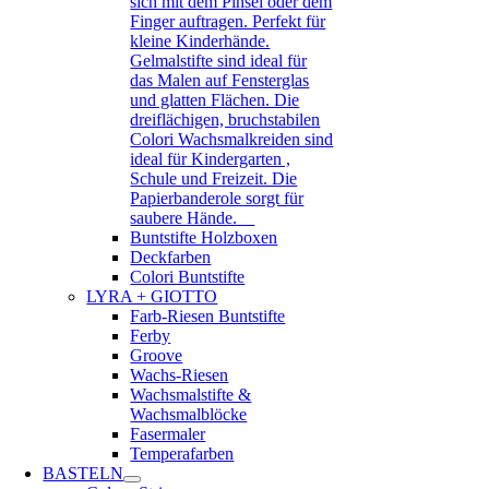
sich mit dem Pinsel oder dem
Finger auftragen. Perfekt für
kleine Kinderhände.
Gelmalstifte sind ideal für
das Malen auf Fensterglas
und glatten Flächen. Die
dreiflächigen, bruchstabilen
Colori Wachsmalkreiden sind
ideal für Kindergarten ,
Schule und Freizeit. Die
Papierbanderole sorgt für
saubere Hände.
Buntstifte Holzboxen
Deckfarben
Colori Buntstifte
LYRA + GIOTTO
Farb-Riesen Buntstifte
Ferby
Groove
Wachs-Riesen
Wachsmalstifte &
Wachsmalblöcke
Fasermaler
Temperafarben
BASTELN