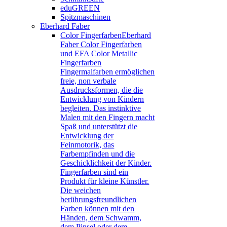
eduGREEN
Spitzmaschinen
Eberhard Faber
Color Fingerfarben
Eberhard
Faber Color Fingerfarben
und EFA Color Metallic
Fingerfarben
Fingermalfarben ermöglichen
freie, non verbale
Ausdrucksformen, die die
Entwicklung von Kindern
begleiten. Das instinktive
Malen mit den Fingern macht
Spaß und unterstützt die
Entwicklung der
Feinmotorik, das
Farbempfinden und die
Geschicklichkeit der Kinder.
Fingerfarben sind ein
Produkt für kleine Künstler.
Die weichen
berührungsfreundlichen
Farben können mit den
Händen, dem Schwamm,
dem Pinsel oder dem