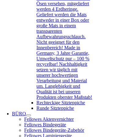
Ösen versehen, mitgeliefert
werden 4 Erdheringe.
Geliefert werden die Mats
entweder in einer Box oder
große Mats in einem
transparenten
Aufbewahrungsschlauch.
Nicht geeignet für den
Innenbereich! Made in
Germany, 3 Jahre Garantie,
Umweltschutz pur – 100 %
recycelbar! Nachhaltigkeit
setzen wir täglich mit
unserer hochwertigen
Verarbeitung und Material
um. Langlebigkeit und
Qualität ist bei unseren
Produkten oberster Maßstab!
Rechteckige Sitzteppiche
Runde Sitzteppiche
BÜRO
Fellowes Aktenvernichter
Fellowes Bindegeräte
Fellowes Bindegeräte-Zubehör
Fellowes Laminiergeräte