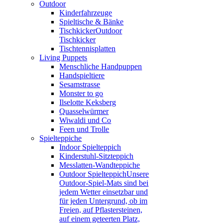
Outdoor
Kinderfahrzeuge
Spieltische & Bänke
Tischkicker
Outdoor
Tischkicker
Tischtennisplatten
Living Puppets
Menschliche Handpuppen
Handspieltiere
Sesamstrasse
Monster to go
Ilselotte Keksberg
Quasselwürmer
Wiwaldi und Co
Feen und Trolle
Spielteppiche
Indoor Spielteppich
Kinderstuhl-Sitzteppich
Messlatten-Wandteppiche
Outdoor Spielteppich
Unsere
Outdoor-Spiel-Mats sind bei
jedem Wetter einsetzbar und
für jeden Untergrund, ob im
Freien, auf Pflastersteinen,
auf einem geteerten Platz,