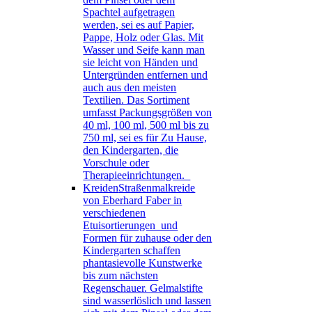
Spachtel aufgetragen
werden, sei es auf Papier,
Pappe, Holz oder Glas. Mit
Wasser und Seife kann man
sie leicht von Händen und
Untergründen entfernen und
auch aus den meisten
Textilien. Das Sortiment
umfasst Packungsgrößen von
40 ml, 100 ml, 500 ml bis zu
750 ml, sei es für Zu Hause,
den Kindergarten, die
Vorschule oder
Therapieeinrichtungen.
Kreiden
Straßenmalkreide
von Eberhard Faber in
verschiedenen
Etuisortierungen und
Formen für zuhause oder den
Kindergarten schaffen
phantasievolle Kunstwerke
bis zum nächsten
Regenschauer. Gelmalstifte
sind wasserlöslich und lassen