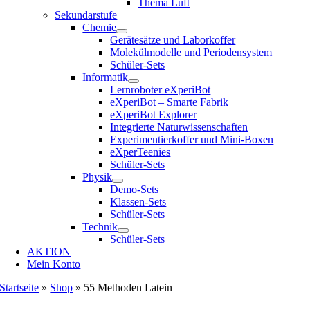
Thema Luft
Sekundarstufe
Chemie
Gerätesätze und Laborkoffer
Molekülmodelle und Periodensystem
Schüler-Sets
Informatik
Lernroboter eXperiBot
eXperiBot – Smarte Fabrik
eXperiBot Explorer
Integrierte Naturwissenschaften
Experimentierkoffer und Mini-Boxen
eXperTeenies
Schüler-Sets
Physik
Demo-Sets
Klassen-Sets
Schüler-Sets
Technik
Schüler-Sets
AKTION
Mein Konto
Startseite
»
Shop
»
55 Methoden Latein