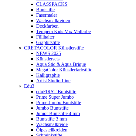
CLASSPACKS
Buntstifte
Fasermaler
Wachsmalkreiden
Deckfarben
Tempera Kids Mix Malfarbe
Füllhalter
Graphitstifte
CRETACOLOR Künstlerstifte
NEWS 2025
Künstlersets
Aqua Stic & Aqua Brique
MegaColor Künstlerfarbstifte
Kalligraphie
Artist Studio Line
Edu3
eduFIRST Buntstifte
Prime Super Jumbo
Prime Jumbo Buntstifte
Jumbo Buntstifte
Junior Buntstifte 4 mm
Buntstifte 3 mm
Wachsmalkreide
Ölpastellkreiden
Schminkstifte