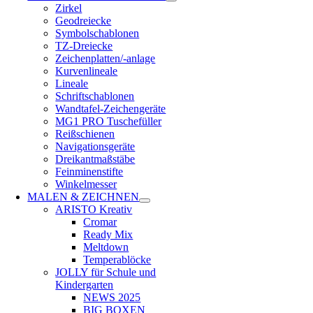
Zirkel
Geodreiecke
Symbolschablonen
TZ-Dreiecke
Zeichenplatten/-anlage
Kurvenlineale
Lineale
Schriftschablonen
Wandtafel-Zeichengeräte
MG1 PRO Tuschefüller
Reißschienen
Navigationsgeräte
Dreikantmaßstäbe
Feinminenstifte
Winkelmesser
MALEN & ZEICHNEN
ARISTO Kreativ
Cromar
Ready Mix
Meltdown
Temperablöcke
JOLLY für Schule und
Kindergarten
NEWS 2025
BIG BOXEN