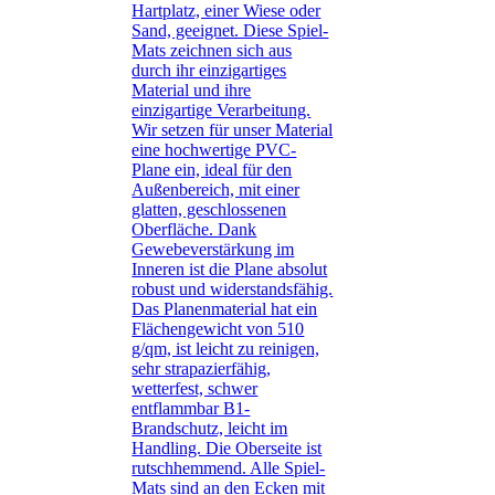
Hartplatz, einer Wiese oder
Sand, geeignet. Diese Spiel-
Mats zeichnen sich aus
durch ihr einzigartiges
Material und ihre
einzigartige Verarbeitung.
Wir setzen für unser Material
eine hochwertige PVC-
Plane ein, ideal für den
Außenbereich, mit einer
glatten, geschlossenen
Oberfläche. Dank
Gewebeverstärkung im
Inneren ist die Plane absolut
robust und widerstandsfähig.
Das Planenmaterial hat ein
Flächengewicht von 510
g/qm, ist leicht zu reinigen,
sehr strapazierfähig,
wetterfest, schwer
entflammbar B1-
Brandschutz, leicht im
Handling. Die Oberseite ist
rutschhemmend. Alle Spiel-
Mats sind an den Ecken mit