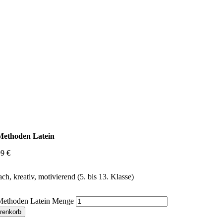
Methoden Latein
99
€
ach, kreativ, motivierend (5. bis 13. Klasse)
Methoden Latein Menge
renkorb