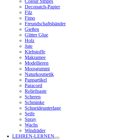
Colour Stripes
Decopatch-Papier
Filz
Fimo
Freundschaftsbänder
Gießen
Glitter Glue
Holz
Jute
Klebstoffe
Makramee
Modellieren
Moosgummi
Naturkosmetik
Pappartikel
Paracord
Reliefpaste
Scheren
Schminke
Schneideunterlage
Seife
Spray
Wachs
Windräder
LEHREN-LERNEN