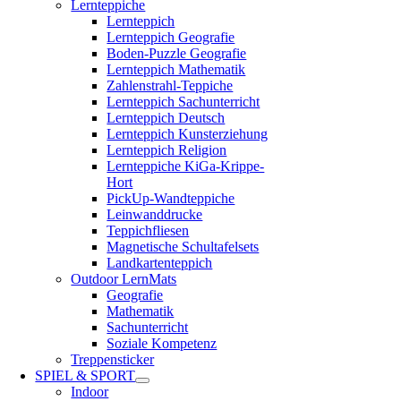
Lernteppiche
Lernteppich
Lernteppich Geografie
Boden-Puzzle Geografie
Lernteppich Mathematik
Zahlenstrahl-Teppiche
Lernteppich Sachunterricht
Lernteppich Deutsch
Lernteppich Kunsterziehung
Lernteppich Religion
Lernteppiche KiGa-Krippe-
Hort
PickUp-Wandteppiche
Leinwanddrucke
Teppichfliesen
Magnetische Schultafelsets
Landkartenteppich
Outdoor LernMats
Geografie
Mathematik
Sachunterricht
Soziale Kompetenz
Treppensticker
SPIEL & SPORT
Indoor