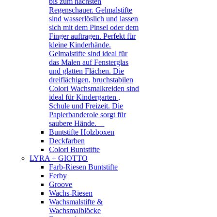
bis zum nächsten
Regenschauer. Gelmalstifte
sind wasserlöslich und lassen
sich mit dem Pinsel oder dem
Finger auftragen. Perfekt für
kleine Kinderhände.
Gelmalstifte sind ideal für
das Malen auf Fensterglas
und glatten Flächen. Die
dreiflächigen, bruchstabilen
Colori Wachsmalkreiden sind
ideal für Kindergarten ,
Schule und Freizeit. Die
Papierbanderole sorgt für
saubere Hände.
Buntstifte Holzboxen
Deckfarben
Colori Buntstifte
LYRA + GIOTTO
Farb-Riesen Buntstifte
Ferby
Groove
Wachs-Riesen
Wachsmalstifte &
Wachsmalblöcke