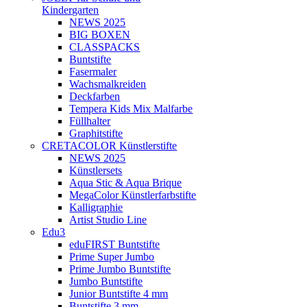
Kindergarten
NEWS 2025
BIG BOXEN
CLASSPACKS
Buntstifte
Fasermaler
Wachsmalkreiden
Deckfarben
Tempera Kids Mix Malfarbe
Füllhalter
Graphitstifte
CRETACOLOR Künstlerstifte
NEWS 2025
Künstlersets
Aqua Stic & Aqua Brique
MegaColor Künstlerfarbstifte
Kalligraphie
Artist Studio Line
Edu3
eduFIRST Buntstifte
Prime Super Jumbo
Prime Jumbo Buntstifte
Jumbo Buntstifte
Junior Buntstifte 4 mm
Buntstifte 3 mm