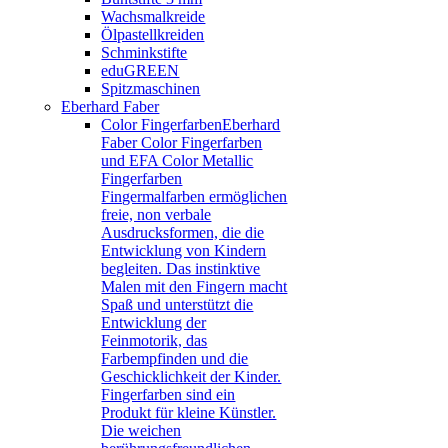
Wachsmalkreide
Ölpastellkreiden
Schminkstifte
eduGREEN
Spitzmaschinen
Eberhard Faber
Color Fingerfarben
Eberhard
Faber Color Fingerfarben
und EFA Color Metallic
Fingerfarben
Fingermalfarben ermöglichen
freie, non verbale
Ausdrucksformen, die die
Entwicklung von Kindern
begleiten. Das instinktive
Malen mit den Fingern macht
Spaß und unterstützt die
Entwicklung der
Feinmotorik, das
Farbempfinden und die
Geschicklichkeit der Kinder.
Fingerfarben sind ein
Produkt für kleine Künstler.
Die weichen