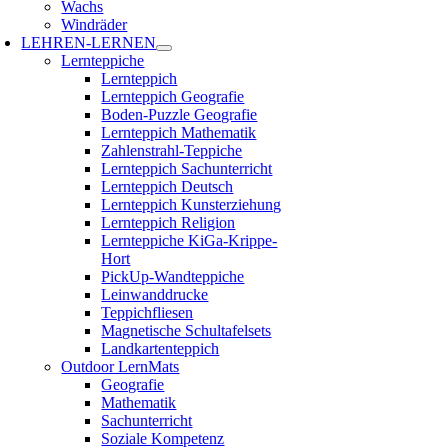
Wachs
Windräder
LEHREN-LERNEN
Lernteppiche
Lernteppich
Lernteppich Geografie
Boden-Puzzle Geografie
Lernteppich Mathematik
Zahlenstrahl-Teppiche
Lernteppich Sachunterricht
Lernteppich Deutsch
Lernteppich Kunsterziehung
Lernteppich Religion
Lernteppiche KiGa-Krippe-
Hort
PickUp-Wandteppiche
Leinwanddrucke
Teppichfliesen
Magnetische Schultafelsets
Landkartenteppich
Outdoor LernMats
Geografie
Mathematik
Sachunterricht
Soziale Kompetenz