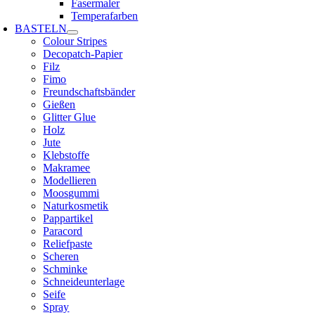
Fasermaler
Temperafarben
BASTELN
Colour Stripes
Decopatch-Papier
Filz
Fimo
Freundschaftsbänder
Gießen
Glitter Glue
Holz
Jute
Klebstoffe
Makramee
Modellieren
Moosgummi
Naturkosmetik
Pappartikel
Paracord
Reliefpaste
Scheren
Schminke
Schneideunterlage
Seife
Spray