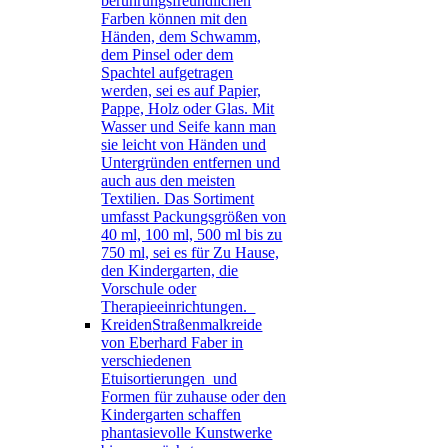
berührungsfreundlichen
Farben können mit den
Händen, dem Schwamm,
dem Pinsel oder dem
Spachtel aufgetragen
werden, sei es auf Papier,
Pappe, Holz oder Glas. Mit
Wasser und Seife kann man
sie leicht von Händen und
Untergründen entfernen und
auch aus den meisten
Textilien. Das Sortiment
umfasst Packungsgrößen von
40 ml, 100 ml, 500 ml bis zu
750 ml, sei es für Zu Hause,
den Kindergarten, die
Vorschule oder
Therapieeinrichtungen.
Kreiden
Straßenmalkreide
von Eberhard Faber in
verschiedenen
Etuisortierungen und
Formen für zuhause oder den
Kindergarten schaffen
phantasievolle Kunstwerke