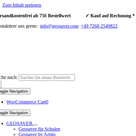
Zum Inhalt springen
rsandkostenfrei ab 75€ Bestellwert ✓ Kauf auf Rechnun
ntaktiere uns gerne:
info@geosaver.com
+49 7268 2549822
che nach:
oggle Navigation
WooCommerce Cart
0
oggle Navigation
GEOSAVER
Geosaver für Schulen
Geosaver by Aristo