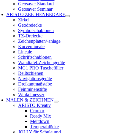
Geosaver Standard
Geosaver Seminar
ARISTO ZEICHENBEDARF
Zirkel
Geodreiecke
Symbolschablonen
TZ-Dreiecke
Zeichenplatten/-anlage
Kurvenlineale
Lineale
Schriftschablonen
Wandtafel-Zeichengeräte
MG1 PRO Tuschefüller
Reißschienen
Navigationsgeräte
Dreikantmaßstäbe
Feinminenstifte
Winkelmesser
MALEN & ZEICHNEN
ARISTO Kreativ
Cromar
Ready Mix
Meltdown
Temperablöcke
JOLLY für Schule und