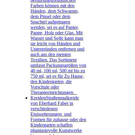
berührungsfreundlichen
Farben können mit den
Händen, dem Schwamm,
dem Pinsel oder dem
Spachtel aufgetragen
werden, sei es auf Papier,
Pappe, Holz oder Glas. Mit
Wasser und Seife kann man
sie leicht von Händen und
Untergründen entfernen und
auch aus den meisten
Textilien. Das Sortiment
umfasst Packungsgrößen von
40 ml, 100 ml, 500 ml bis zu
750 ml, sei es für Zu Hause,
den Kindergarten, die
Vorschule oder
Therapieeinrichtungen.
Kreiden
Straßenmalkreide
von Eberhard Faber in
verschiedenen
Etuisortierungen und
Formen für zuhause oder den
Kindergarten schaffen
phantasievolle Kunstwerke