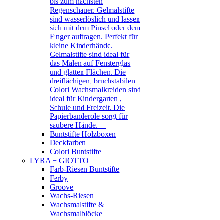
bis zum nächsten
Regenschauer. Gelmalstifte
sind wasserlöslich und lassen
sich mit dem Pinsel oder dem
Finger auftragen. Perfekt für
kleine Kinderhände.
Gelmalstifte sind ideal für
das Malen auf Fensterglas
und glatten Flächen. Die
dreiflächigen, bruchstabilen
Colori Wachsmalkreiden sind
ideal für Kindergarten ,
Schule und Freizeit. Die
Papierbanderole sorgt für
saubere Hände.
Buntstifte Holzboxen
Deckfarben
Colori Buntstifte
LYRA + GIOTTO
Farb-Riesen Buntstifte
Ferby
Groove
Wachs-Riesen
Wachsmalstifte &
Wachsmalblöcke