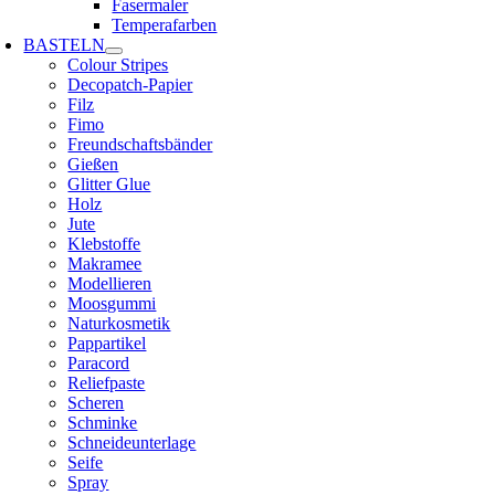
Fasermaler
Temperafarben
BASTELN
Colour Stripes
Decopatch-Papier
Filz
Fimo
Freundschaftsbänder
Gießen
Glitter Glue
Holz
Jute
Klebstoffe
Makramee
Modellieren
Moosgummi
Naturkosmetik
Pappartikel
Paracord
Reliefpaste
Scheren
Schminke
Schneideunterlage
Seife
Spray