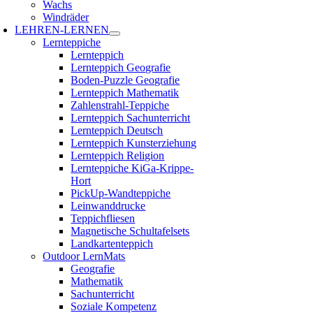
Wachs
Windräder
LEHREN-LERNEN
Lernteppiche
Lernteppich
Lernteppich Geografie
Boden-Puzzle Geografie
Lernteppich Mathematik
Zahlenstrahl-Teppiche
Lernteppich Sachunterricht
Lernteppich Deutsch
Lernteppich Kunsterziehung
Lernteppich Religion
Lernteppiche KiGa-Krippe-
Hort
PickUp-Wandteppiche
Leinwanddrucke
Teppichfliesen
Magnetische Schultafelsets
Landkartenteppich
Outdoor LernMats
Geografie
Mathematik
Sachunterricht
Soziale Kompetenz