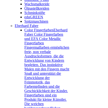
Wachsmalkreide
Ölpastellkreiden
Schminkstifte
eduGREEN
Spitzmaschinen
Eberhard Faber
Color Fingerfarben
Eberhard
Faber Color Fingerfarben
und EFA Color Metallic
Fingerfarben
Fingermalfarben ermöglichen
freie, non verbale
Ausdrucksformen, die die
Entwicklung von Kindern
begleiten. Das instinktive
Malen mit den Fingern macht
Spaß und unterstützt die
Entwicklung der
Feinmotorik, das
Farbempfinden und die
Geschicklichkeit der Kinder.
Fingerfarben sind ein
Produkt für kleine Künstler.
Die weichen