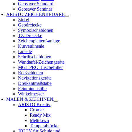
Geosaver Standard
Geosaver Seminar
ARISTO ZEICHENBEDARF
Zirkel
Geodreiecke
Symbolschablonen
TZ-Dreiecke
Zeichenplatten/-anlage
Kurvenlineale
Lineale
Schriftschablonen
Wandtafel-Zeichengeräte
MG1 PRO Tuschefüller
Reißschienen
Navigationsgeräte
Dreikantmaßstäbe
Feinminenstifte
Winkelmesser
MALEN & ZEICHNEN
ARISTO Kreativ
Cromar
Ready Mix
Meltdown
Temperablöcke
JOLLY für Schule und