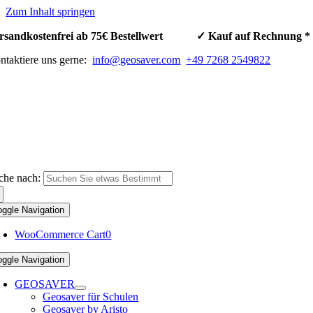
Zum Inhalt springen
rsandkostenfrei ab 75€ Bestellwert ✓ Kauf auf Rechnun
ntaktiere uns gerne:
info@geosaver.com
+49 7268 2549822
che nach:
oggle Navigation
WooCommerce Cart
0
oggle Navigation
GEOSAVER
Geosaver für Schulen
Geosaver by Aristo