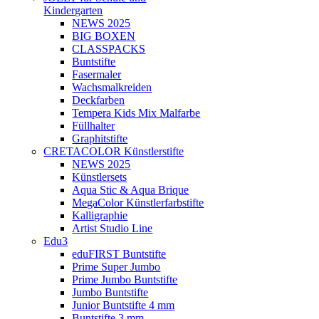
Kindergarten
NEWS 2025
BIG BOXEN
CLASSPACKS
Buntstifte
Fasermaler
Wachsmalkreiden
Deckfarben
Tempera Kids Mix Malfarbe
Füllhalter
Graphitstifte
CRETACOLOR Künstlerstifte
NEWS 2025
Künstlersets
Aqua Stic & Aqua Brique
MegaColor Künstlerfarbstifte
Kalligraphie
Artist Studio Line
Edu3
eduFIRST Buntstifte
Prime Super Jumbo
Prime Jumbo Buntstifte
Jumbo Buntstifte
Junior Buntstifte 4 mm
Buntstifte 3 mm